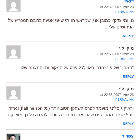
דואל
23 ינואר 2007 at 22:32
PERMALINK
נו, ומי צדק? כמובן אני, שמראש חזיתי שאני אטעה ברובם המכריע של
הניחושים שלי…
REPLY
מיקי לוי
23 ינואר 2007 at 22:50
PERMALINK
"המבוך של פן" נהדר. ראוי לכל פרס על המקוריות והתעוזה שלו.
REPLY
מיקי לוי
23 ינואר 2007 at 22:56
PERMALINK
וראיין גוסלינג מועמד לפרס השחקן הטוב יותר (על half nelson)! איזה
יופי! שניים מהסרטים שהכי אהבתי השנה זוכים להכרה כל כך מוצדקת.
REPLY
צפריר