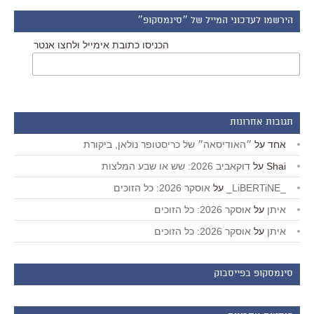
הירשמו לעדכוני המייל של ״סינמסקופ״
הכניסו כתובת אימייל ולחצו אנטר
תגובות אחרונות
אחד
על
״האודיסאה״ של כריסטופר נולאן, ביקורת
Shai
על
דוקאביב 2026: שש או שבע המלצות
_LiBERTiNE_
על
אוסקר 2026: כל הזוכים
איתן
על
אוסקר 2026: כל הזוכים
איתן
על
אוסקר 2026: כל הזוכים
סינמסקופ בפייסבוק