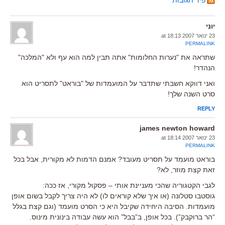
יוני
23 ינואר 2007 at 18:13
PERMALINK
שתראה את "נערות החלומות" אתה תבין למה הוא עף ולא "המלכה"
הנהדר!
ואני דווקא חשבתי שתדבר על המועמדות של "בוראט" לתסריט הוא
סרט השנה שלך!
REPLY
james newton howard
23 ינואר 2007 at 18:14
PERMALINK
בוראט מועמד על תסריט מעובד? אמנם הדמות לא מקורית, אבל בכל
זאת קצת מוזר, לא?
לגבי הקטגוריה שהכי מעניינת אותי – פסקול מקורי, אז ככה:
גוסטבו סטלונה (או איך שלא קוראים לו) לא היה צריך לקבל בשום אופן
מועמדות. הסיבה היחידה שקיבל היא כי הסרט מועמד (וגם קצת בגלל
“הר ברוקבק”). בכל אופן, ב”בבל” הוא עשה עבודה בינונית מינוס.