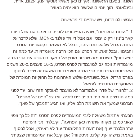
השנה, בפעם הראשונה, אקיים כאן משאל אוסקר ענק, עצום, אדיר,
ובינלאומי. תוך יומיים-שלושה הוא יהיה באוויר.
ועכשיו לכותרות, ויש שתיים די מרעישות:
1. "נערות החלומות", שהיה הפייבוריט לזכייה בדצמבר גם אצל דיוויד
קאר ב"ניו יורק טיימס" וגם אצל דיוויד פולנד ב-MCN, שלא לדבר על
הזוכה הגדול של גלובוס הזהב, בכלל לא מועמד בקטגוריות הסרט
והבימוי. ובכל זאת, זה הסרט עם הכי הרבה מועמדויות. עד כמה זה
יוצא דופן? תשכחו מזה שברוב מוחץ של המקרים הסרט עם הכי הרבה
מועמדויות זוכה גם למועמדות לפרס הסרט, ב-16 פעמים ב-20 השנים
האחרונות הסרט עם הכי הרבה מועמדויות הוא גם זה שזכה לבסוף
בפרס הגדול. אבל בשנתיים-שלוש האחרונות כל החוקיות המוכרת של
האוסקרים התנדפה לעזאזל.
2. "לחזור" של פדרו אלמודובר לא מועמד לאוסקר הזר! שוב, עד לפני
כמה חודשים הוא היה הפייבוריט לזכיה. ואז צץ "חיים של אחרים"
הגרמני שמשך את תשומת הלב אליו, ואז הגיע "המבוך של פאן".
הבעתי אתמול משאלה לגבי המועמדים לפרס הסרט: "זה כל כך צפוי
שאני כמובן מקווה שתהיה כאן הפתעה". וקיבלתי. אני העדפתי
ש"המלכה" יעוף (את "נערות החלומות" עוד לא ראיתי), אבל לבסוף
באמת מישהו עף. קלינט איסטווד? אכן קיבל את המועמדות שצפיתי