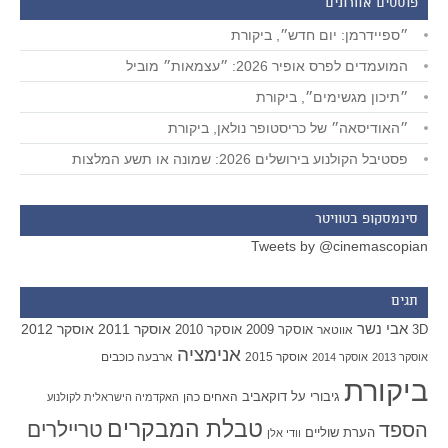
פוסטים אחרונים
״ספיידרמן: יום חדש״, ביקורת
המועמדים לפרס אופיר 2026: ״עצמאות״ מוביל
״תיכון מגשימים״, ביקורת
״האודיסאה״ של כריסטופר נולאן, ביקורת
פסטיבל הקולנוע בירושלים 2026: שמונה או תשע המלצות
סינמסקופ בטוויטר
Tweets by @cinemascopian
תגים
אבי נשר
אוסקר 2011
אוסקר 2012
אוסקר 2009
אוסקר 2010
3D
אווטאר
אנימציה
אוסקר 2015
ארבעה כוכבים
אוסקר 2013
אוסקר 2014
ביקורת
גיבורי על
דוקאביב
האחים כהן
האקדמיה הישראלית לקולנוע
טבלת המבקרים
טריילרים
הספד
הערת שוליים
וודי אלן