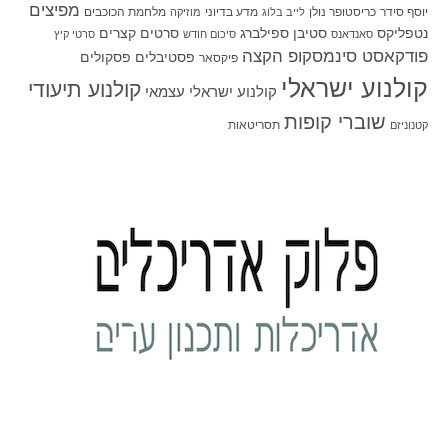
מפיצים
יוסף סידר
כריסטופר נולן
מדע בדיוני
מלחמת הכוכבים
לייב בלוג
מוזיקה
סטיבן ספילברג
סרטים קצרים
נטפליקס
סאנדאנס
סיכום חודש
סרטי קיץ
פודקאסט סינמסקופ הקצה
פסטיבלים
פסקולים
פיקסאר
קולנוע ישראלי
קולנוע תיעודי
קולנוע ישראלי עצמאי
שוברי קופות
תסריטאות
קטנוניזם