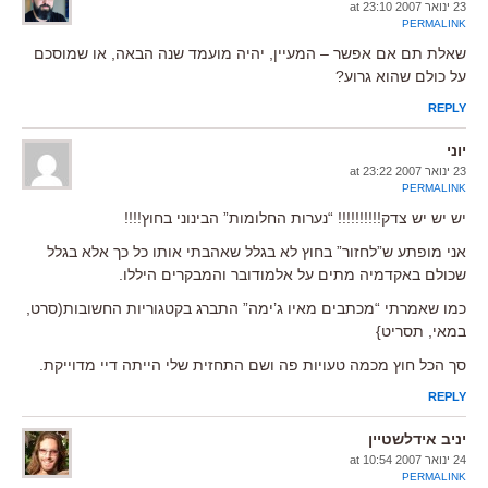
23 ינואר 2007 at 23:10
PERMALINK
שאלת תם אם אפשר – המעיין, יהיה מועמד שנה הבאה, או שמוסכם
על כולם שהוא גרוע?
REPLY
יוני
23 ינואר 2007 at 23:22
PERMALINK
יש יש יש צדק!!!!!!!!!! “נערות החלומות” הבינוני בחוץ!!!!
אני מופתע ש”לחזור” בחוץ לא בגלל שאהבתי אותו כל כך אלא בגלל
שכולם באקדמיה מתים על אלמודובר והמבקרים היללו.
כמו שאמרתי “מכתבים מאיו ג’ימה” התברג בקטגוריות החשובות(סרט,
במאי, תסריט}
סך הכל חוץ מכמה טעויות פה ושם התחזית שלי הייתה דיי מדוייקת.
REPLY
יניב אידלשטיין
24 ינואר 2007 at 10:54
PERMALINK