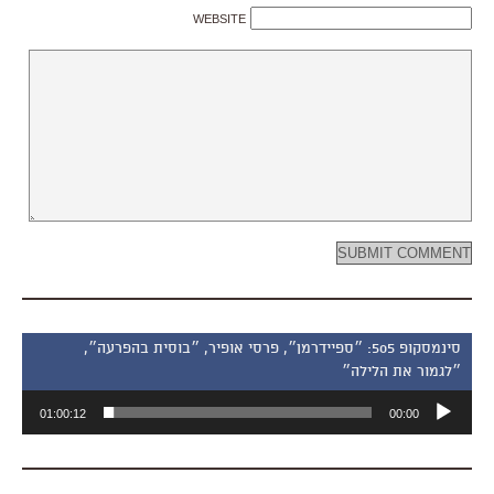
WEBSITE
סינמסקופ 505: ״ספיידרמן״, פרסי אופיר, ״בוסית בהפרעה״,
״לגמור את הלילה״
נגן
01:00:12
00:00
אודיו