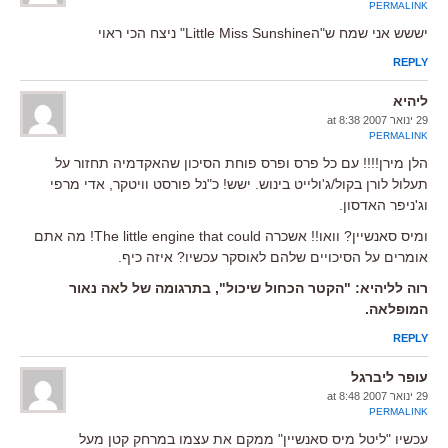
PERMALINK
יששש אני שמח ש"הLittle Miss Sunshine" ניצח הכי ראוי
REPLY
ליהיא
29 ינואר 2007 at 8:38
PERMALINK
הלן מירן!!!! עם כל פרס ופרס פוחת הסיכון שהאקדמיה תחזור על
תעלול לורן בקול/ג'ולייט בינוש. ישש! כ"נל פורסט וויטקר, אדי מרפי
וג'ניפר האדסון.
ומיס סאנשיין? וואו!! אשכרה The little engine that could! מה אתם
אומרים על הסיכויים שלהם לאוסקר עכשיו? איזה כיף.
רוה לליהיא: "הקטר הכחול שיכול", בתרגומה של לאה נאור
המופלאה.
REPLY
עופר ליברגל
29 ינואר 2007 at 8:48
PERMALINK
עכשיו "ליטל מיס סאנשיין" ממקם את עצמו במרחק קטן מעל