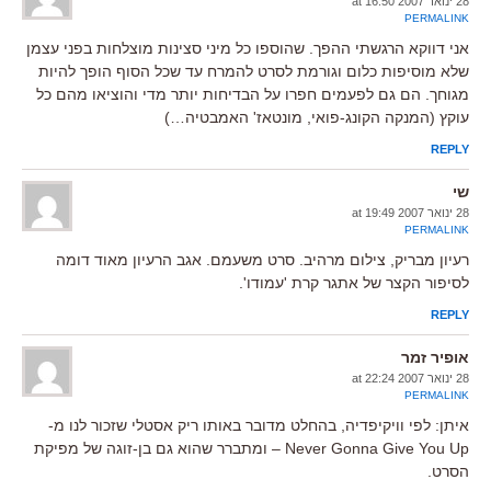
28 ינואר 2007 at 16:50
PERMALINK
אני דווקא הרגשתי ההפך. שהוספו כל מיני סצינות מוצלחות בפני עצמן
שלא מוסיפות כלום וגורמת לסרט להמרח עד שכל הסוף הופך להיות
מגוחך. הם גם לפעמים חפרו על הבדיחות יותר מדי והוציאו מהם כל
עוקץ (המנקה הקונג-פואי, מונטאז' האמבטיה…)
REPLY
שי
28 ינואר 2007 at 19:49
PERMALINK
רעיון מבריק, צילום מרהיב. סרט משעמם. אגב הרעיון מאוד דומה
לסיפור הקצר של אתגר קרת 'עמודו'.
REPLY
אופיר זמר
28 ינואר 2007 at 22:24
PERMALINK
איתן: לפי וויקיפדיה, בהחלט מדובר באותו ריק אסטלי שזכור לנו מ-
Never Gonna Give You Up – ומתברר שהוא גם בן-זוגה של מפיקת
הסרט.