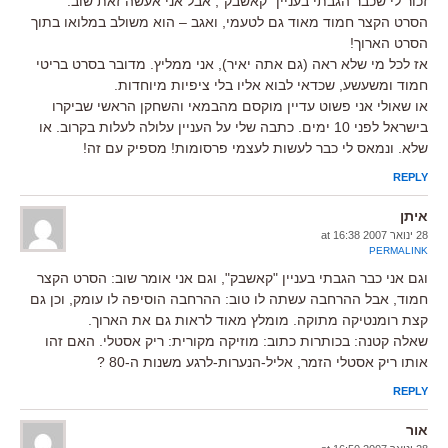
זכור לי שכבר הגבתי בעניין "קאשבק", אבל אני אעשה זאת שוב.
הסרט הקצר חמוד מאוד גם לטעמי, ואגב – הוא משולב במלואו בתוך
הסרט הארוך!
אז לכל מי שלא ראה (גם אתה יאיר), אני ממליץ. מדובר בסרט בריטי
חמוד ומשעשע, שכדאי לבוא אליו בלי ציפיות מיוחדות.
או שאולי אני פשוט עדיין מוקסם מהבמאי והשחקן הראשי שביקרו
בישראל לפני 10 ימים. כתבה שלי על העניין עלולה לעלות בקרוב. או
שלא. ונמאס לי כבר לעשות לעצמי פרסומות! מספיק עם זה!
REPLY
איתן
28 ינואר 2007 at 16:38
PERMALINK
וגם אני כבר הגבתי בעניין "קאשבק", וגם אני אומר שוב: הסרט הקצר
חמוד, אבל ההרחבה עשתה לו טוב: ההרחבה הוסיפה לו עומק, וכן גם
קצת רומנטיקה מתוקה. מומלץ מאוד לראות גם את הארוך.
שאלה קטנה: בכותרות כתוב: מוזיקה מקורית: ריק אסטלי. האם זהו
אותו ריק אסטלי הזמר, אליל-הנערות-לרגע משנות ה-80 ?
REPLY
אור