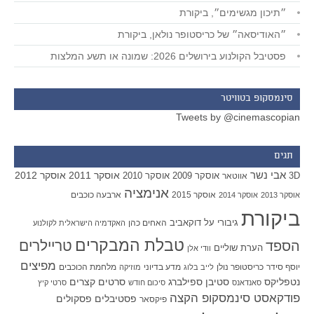
״תיכון מגשימים״, ביקורת
״האודיסאה״ של כריסטופר נולאן, ביקורת
פסטיבל הקולנוע בירושלים 2026: שמונה או תשע המלצות
סינמסקופ בטוויטר
Tweets by @cinemascopian
תגים
אבי נשר
אוסקר 2011
אוסקר 2012
אוסקר 2009
אוסקר 2010
3D
אווטאר
אנימציה
אוסקר 2015
ארבעה כוכבים
אוסקר 2013
אוסקר 2014
ביקורת
גיבורי על
דוקאביב
האחים כהן
האקדמיה הישראלית לקולנוע
טבלת המבקרים
טריילרים
הספד
הערת שוליים
וודי אלן
מפיצים
יוסף סידר
כריסטופר נולן
מדע בדיוני
מלחמת הכוכבים
לייב בלוג
מוזיקה
סטיבן ספילברג
סרטים קצרים
נטפליקס
סאנדאנס
סיכום חודש
סרטי קיץ
פודקאסט סינמסקופ הקצה
פסטיבלים
פסקולים
פיקסאר