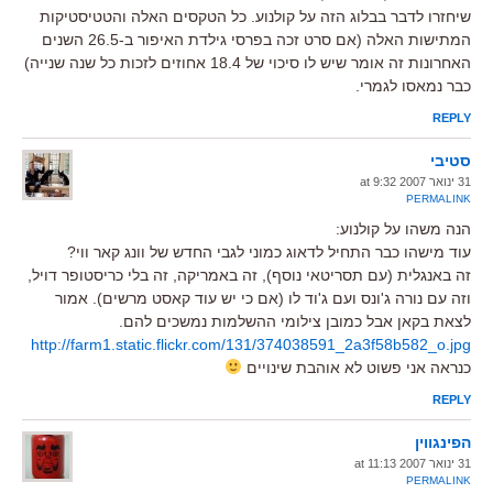
שיחזרו לדבר בבלוג הזה על קולנוע. כל הטקסים האלה והטטיסטיקות
המתישות האלה (אם סרט זכה בפרסי גילדת האיפור ב-26.5 השנים
האחרונות זה אומר שיש לו סיכוי של 18.4 אחוזים לזכות כל שנה שנייה)
כבר נמאסו לגמרי.
REPLY
סטיבי
31 ינואר 2007 at 9:32
PERMALINK
הנה משהו על קולנוע:
עוד מישהו כבר התחיל לדאוג כמוני לגבי החדש של וונג קאר ווי?
זה באנגלית (עם תסריטאי נוסף), זה באמריקה, זה בלי כריסטופר דויל,
וזה עם נורה ג'ונס ועם ג'וד לו (אם כי יש עוד קאסט מרשים). אמור
לצאת בקאן אבל כמובן צילומי ההשלמות נמשכים להם.
http://farm1.static.flickr.com/131/374038591_2a3f58b582_o.jpg
כנראה אני פשוט לא אוהבת שינויים
REPLY
הפינגווין
31 ינואר 2007 at 11:13
PERMALINK