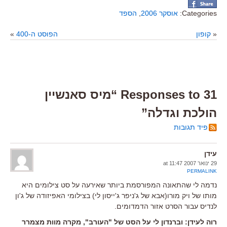
Categories:
אוסקר 2006
,
הספד
«
קופון
הפוסט ה-400
»
31 Responses to “מיס סאנשיין
הולכת וגדלה”
פיד תגובות
עידן
29 ינואר 2007 at 11:47
PERMALINK
נדמה לי שהתאונה המפורסמת ביותר שאירעה על סט צילומים היא
מותו של ויק מורו(אבא של ג'ניפר ג'ייסון לי) בצילומי האפיזודה של ג'ון
לנדיס עבור הסרט אזור הדמדומים.
רוה לעידן: וברנדון לי על הסט של "העורב", מקרה מוות מצמרר