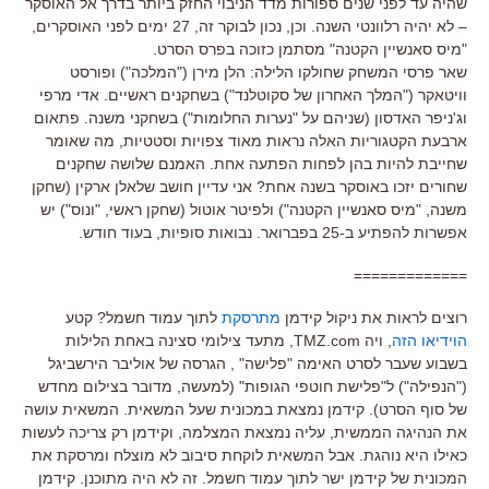
שהיה עד לפני שנים ספורות מדד הניבוי החזק ביותר בדרך אל האוסקר
– לא יהיה רלוונטי השנה. וכן, נכון לבוקר זה, 27 ימים לפני האוסקרים,
"מיס סאנשיין הקטנה" מסתמן כזוכה בפרס הסרט.
שאר פרסי המשחק שחולקו הלילה: הלן מירן ("המלכה") ופורסט
וויטאקר ("המלך האחרון של סקוטלנד") בשחקנים ראשיים. אדי מרפי
וג'ניפר האדסון (שניהם על "נערות החלומות") בשחקני משנה. פתאום
ארבעת הקטגוריות האלה נראות מאוד צפויות וסטטיות, מה שאומר
שחייבת להיות בהן לפחות הפתעה אחת. האמנם שלושה שחקנים
שחורים יזכו באוסקר בשנה אחת? אני עדיין חושב שלאלן ארקין (שחקן
משנה, "מיס סאנשיין הקטנה") ולפיטר אוטול (שחקן ראשי, "ונוס") יש
אפשרות להפתיע ב-25 בפברואר. נבואות סופיות, בעוד חודש.
=============
רוצים לראות את ניקול קידמן
מתרסקת
לתוך עמוד חשמל? קטע
הוידיאו הזה
, ויה TMZ.com, מתעד צילומי סצינה באחת הלילות
בשבוע שעבר לסרט האימה "פלישה" , הגרסה של אוליבר הירשביגל
("הנפילה") ל"פלישת חוטפי הגופות" (למעשה, מדובר בצילום מחדש
של סוף הסרט). קידמן נמצאת במכונית שעל המשאית. המשאית עושה
את הנהיגה הממשית, עליה נמצאת המצלמה, וקידמן רק צריכה לעשות
כאילו היא נוהגת. אבל המשאית לוקחת סיבוב לא מוצלח ומרסקת את
המכונית של קידמן ישר לתוך עמוד חשמל. זה לא היה מתוכנן. קידמן