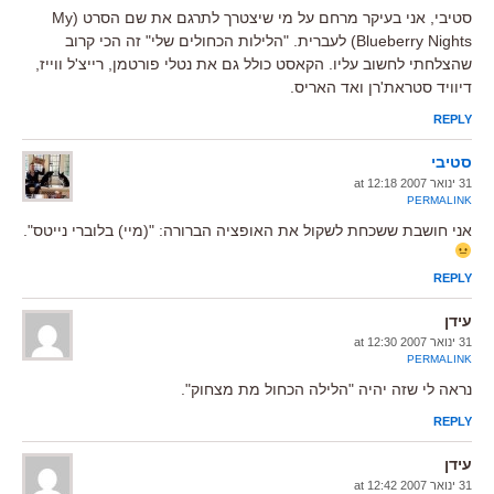
סטיבי, אני בעיקר מרחם על מי שיצטרך לתרגם את שם הסרט (My
Blueberry Nights) לעברית. "הלילות הכחולים שלי" זה הכי קרוב
שהצלחתי לחשוב עליו. הקאסט כולל גם את נטלי פורטמן, רייצ'ל ווייז,
דיוויד סטראת'רן ואד האריס.
REPLY
סטיבי
31 ינואר 2007 at 12:18
PERMALINK
אני חושבת ששכחת לשקול את האופציה הברורה: "(מיי) בלוברי נייטס".
REPLY
עידן
31 ינואר 2007 at 12:30
PERMALINK
נראה לי שזה יהיה "הלילה הכחול מת מצחוק".
REPLY
עידן
31 ינואר 2007 at 12:42