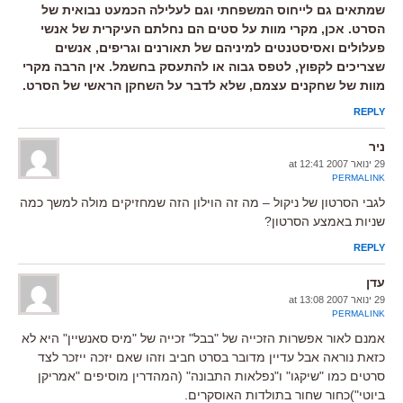
שמתאים גם לייחוס המשפחתי וגם לעלילה הכמעט נבואית של
הסרט. אכן, מקרי מוות על סטים הם נחלתם העיקרית של אנשי
פעלולים ואסיסטנטים למיניהם של תאורנים וגריפים, אנשים
שצריכים לקפוץ, לטפס גבוה או להתעסק בחשמל. אין הרבה מקרי
מוות של שחקנים עצמם, שלא לדבר על השחקן הראשי של הסרט.
REPLY
ניר
29 ינואר 2007 at 12:41
PERMALINK
לגבי הסרטון של ניקול – מה זה הוילון הזה שמחזיקים מולה למשך כמה
שניות באמצע הסרטון?
REPLY
עדן
29 ינואר 2007 at 13:08
PERMALINK
אמנם לאור אפשרות הזכייה של "בבל" זכייה של "מיס סאנשיין" היא לא
כזאת נוראה אבל עדיין מדובר בסרט חביב וזהו שאם יזכה ייזכר לצד
סרטים כמו "שיקגו" ו"נפלאות התבונה" (המהדרין מוסיפים "אמריקן
ביוטי")כחור שחור בתולדות האוסקרים.