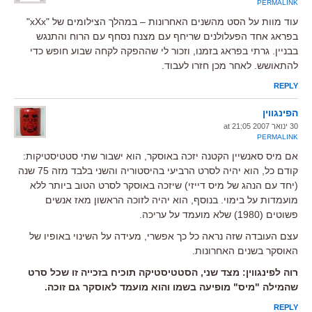
PERMALINK
עוד מוות על הסט מהשנים האחרונות – במהלך הצילומים של "xXx"
בפראג אחד הפעלולנים שריחף עם מצנח נסחף עם הרוח והתנגש
בבניין. גרתי בפראג בזמנו, וזכור לי שההפקה לקחה שבוע חופש כדי
להתאושש. לאחר מכן חזרו לעבוד.
REPLY
הפינגווין
30 ינואר 2007 at 21:05
PERMALINK
אם מיס סאנשיין הקטנה יזכה באוסקר, הוא ישבור שתי סטטיסטיקות:
קודם כל, הוא יהיה לסרט הרביעי בהיסטוריה והשני בלבד מזה 75 שנה
(יחד עם הנהג של מיס דייזי) שיזכה באוסקר לסרט הטוב ביותר ללא
מועמדות על בימוי. בנוסף, הוא יהיה לזוכה הראשון מאז אנשים
פשוטים (1980) שלא מועמד על עריכה.
עצם העובדה שזה נראה כל כך אפשרי, מעידה על השינוי באופיו של
האוסקר בשנים האחרונות.
רוה לפינגווין: מצד שני, הסטטיסטיקה תוכיח בזכייה זו שכל סרט
שהמילה "מיס" מופיעה בשמו והוא מועמד לאוסקר גם זוכה.
REPLY