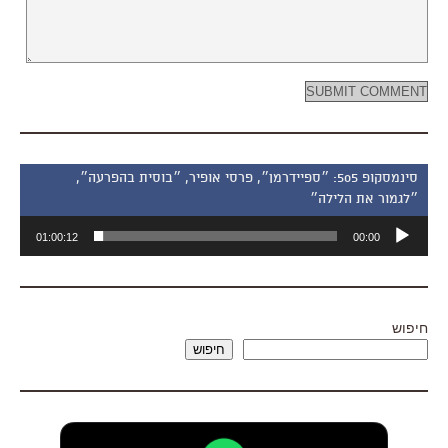
סינמסקופ 505: ״ספיידרמן״, פרסי אופיר, ״בוסית בהפרעה״,
״לגמור את הלילה״
נגן
01:00:12
00:00
אודיו
חיפוש
חיפוש