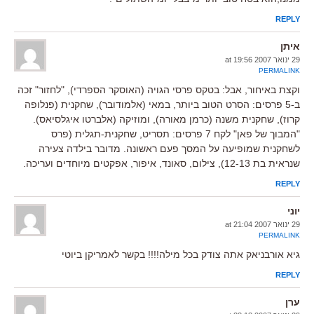
REPLY
איתן
29 ינואר 2007 at 19:56
PERMALINK
וקצת באיחור, אבל: בטקס פרסי הגויה (האוסקר הספרדי), "לחזור" זכה
ב-5 פרסים: הסרט הטוב ביותר, במאי (אלמודובר), שחקנית (פנלופה
קרוז), שחקנית משנה (כרמן מאורה), ומוזיקה (אלברטו איגלסיאס).
"המבוך של פאן" לקח 7 פרסים: תסריט, שחקנית-תגלית (פרס
לשחקנית שמופיעה על המסך פעם ראשונה. מדובר בילדה צעירה
שנראית בת 12-13), צילום, סאונד, איפור, אפקטים מיוחדים ועריכה.
REPLY
יוני
29 ינואר 2007 at 21:04
PERMALINK
גיא אורבניאק אתה צודק בכל מילה!!!! בקשר לאמריקן ביוטי
REPLY
ערן