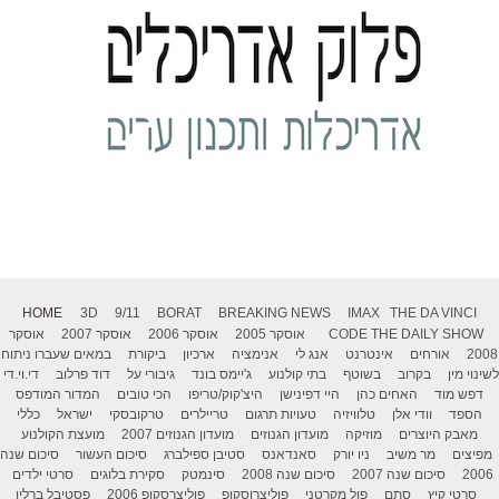
HOME
3D
9/11
BORAT
BREAKING NEWS
IMAX
THE DA VINCI
THE DAILY SHOW
CODE
אוסקר 2005
אוסקר 2006
אוסקר 2007
אוסקר
2008
אורחים
אינטרנט
אנג לי
אנימציה
ארכיון
ביקורת
במאים שעברו ניתוח
לשינוי מין
בקרוב
בשוטף
בתי קולנוע
ג'יימס בונד
גיבורי על
דוד פרלוב
די.וי.די
דפש מוד
האחים כהן
היי דפינישן
היצ'קוק/טריפו
הכי טובים
המדור המודפס
הספד
וודי אלן
טלוויזיה
טעויות תרגום
טריילרים
טרקובסקי
ישראל
כללי
מאבק היוצרים
מוזיקה
מועדון הגנוזים
מועדון הגנוזים 2007
מועצת הקולנוע
מפיצים
מר משיב
ניו יורק
סאנדאנס
סטיבן ספילברג
סיכום העשור
סיכום שנה
2006
סיכום שנה 2007
סיכום שנה 2008
סינמטק
סקירת בלוגים
סרטי ילדים
סרטי קיץ
סתם
פול מקרטני
פוליצרוסקופ
פוליצרסקופ 2006
פסטיבל ברלין