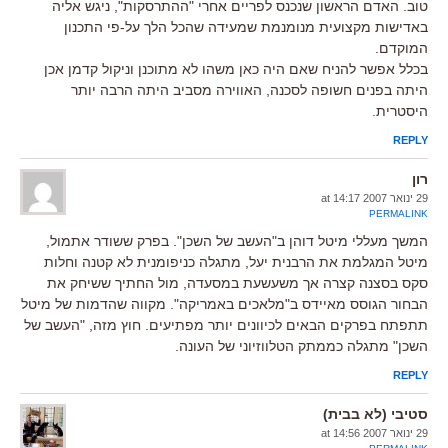
טוב. האדם הראשון שנכנס לפריים אחרי "ההתרסקות", ניגש אליה
באדישות מקצועית מנומנמת שמעידה שהכל הלך על-פי התכנון
המוקדם.
בכלל אפשר להניח שאם היה כאן משהו לא מתוכנן וניקול קדמן אכן
היתה בפנים חשופה לסכנה, האווירה מסביב היתה הרבה יותר
היסטרית.
REPLY
רון
29 ינואר 2007 at 14:17
PERMALINK
המשך מעללי מיטל דוהן ב"העשב של השכן". בפרק ששודר אתמול,
מיטל המגלמת את הרבנית יעל, מתגלה כניפומנית לא קטנה וחלות
סקס בסצנה קצרה אך משעשעת במסעדה, מול החתיך ששיחק את
הבחור הגוסס מאיידס ב"מלאכים באמריקה". מקווה שהדמות של מיטל
תתפתח בפרקים הבאים לכיוונים יותר מפתיעים. חוץ מזה, "העשב של
השכן" מתגלה כממתק הטלווזיוני של העונה.
REPLY
סטיבי (לא בבית)
29 ינואר 2007 at 14:56