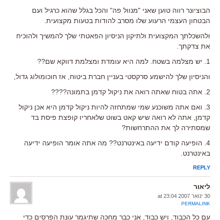
הבוציונר רווה טוען שאני "מנוול פה" והכל בגלל שהוא כרגיל ועם
הבטחון העצמי הרעוע שלו מסרב להודות בטעות מקצועית.
ולהשכלתך המקצועית ולתיקון הניסיון הפאטתי שלך להמשיך ולהוכיח
את צדקתך.
1. יש מצלמה בשטח. למה היא עומדת ומצלמת דווקא שם??
והניסיון שלך להישמע סרקסטי בעניין חברת ביטוח, אז חוכומולוג גדול,
2. אתה בטוח שאתה רואה את ניקול קדמן בתמונה????
3. ואם אתה משוכנע שמי שמתחזה להיות ניקול קדמן היא אכן ניקול
קדמן, אתה לא רואה שיש קאט בשוט שלאחריו קופצת פיסת בד
שמסתירה לך את ההתרחשות?
4. הופיעה קודם ידיעה באינטרנט?? מה אתה אומר הופיעה ידיעה
באינטרנט.
REPLY
ליאור
30 ינואר 2007 at 23:04
PERMALINK
עם כל הכבוד, ויש כבוד, אני כבר מחכה שתיגמר עונת הפרסים כדי