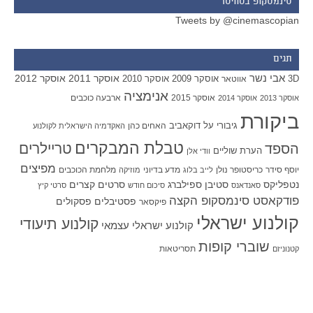
סינמסקופ בטוויטר
Tweets by @cinemascopian
תגים
אבי נשר
אוסקר 2011
אוסקר 2012
אוסקר 2009
אוסקר 2010
3D
אווטאר
אנימציה
אוסקר 2015
ארבעה כוכבים
אוסקר 2013
אוסקר 2014
ביקורת
גיבורי על
דוקאביב
האחים כהן
האקדמיה הישראלית לקולנוע
טבלת המבקרים
טריילרים
הספד
הערת שוליים
וודי אלן
מפיצים
יוסף סידר
כריסטופר נולן
מדע בדיוני
מלחמת הכוכבים
לייב בלוג
מוזיקה
סטיבן ספילברג
סרטים קצרים
נטפליקס
סאנדאנס
סיכום חודש
סרטי קיץ
פודקאסט סינמסקופ הקצה
פסטיבלים
פסקולים
פיקסאר
קולנוע ישראלי
קולנוע תיעודי
קולנוע ישראלי עצמאי
שוברי קופות
תסריטאות
קטנוניזם