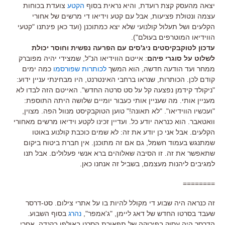
יצאה מהעסק קצת רועדת, והיא נראית בסוף
הקטע
צועדת בכוחות
עצמה ונטולת פציעות, אבל עם קטע וידיאו די מרשים של אחורי
הקלעים ושל תעלול קולנועי שלא יצא כמתוכנן (ועד כאן פינתנו "קטעי
הווידיאו המוטרפים בעולם").
עדכון לטוקבקיסטים ניג'סים עם הפרעה נפשית וחוסר יכולת
לשלוט על סוגרי פיהם
: אייטם הווידיאו הנ"ל, שמצידי יהיה מפוברק
ממחר ועד הודעה חדשה, הוא המשך
לכותרות שפורסמו
כמה ימים
קודם לכן. הכותרות, שנראו ברחבי האינטרנט, היו מבחינתי עניין ידוע:
"ניקולד קידמן נפצעה קל על סט סרטה החדש". האייטם הזה לבדו לא
מעניין אותי. מה שעניין אותי כעבור יומיים שלושה היתה התוספת:
"ועכשיו הווידיאו". "לא תאונה!" טוען הטוקבקיסט מנוול הפה. מצוין,
וואטאבר. הוא כנראה יודע כל. ועדיין זכינו לקטע וידיאו מרשים מאחורי
הקלעים. אבל אני כן יודע את זה: לא שמים כוכבת קולנוע באוטו
שמתנגש בעמוד חשמל, גם אם זה מתוכנן. אין חברת ביטוח ביקום
שתאפשר את זה. זו הסיבה שאלוהים ברא אנשי פעלולים. אבל תנו
למגיבים ליהנות מעצמם, בשביל זה אנחנו כאן.
========
זה כנראה היה שבוע די מקולל להיות בו על אתרי צילום. סט-דרסר
שעבד בסרטו החדש של דאג ליימן, "ג'אמפר",
נהרג
בסוף השבוע.
הדרסר היה עסוק בפירוקה של תפאורת הסרט באולפן בקנדה, אחרי