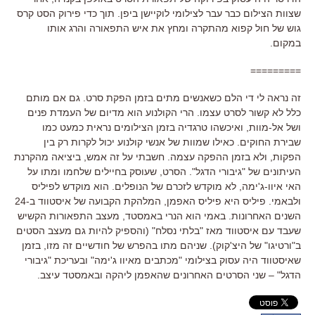
שצוות הצילום כבר עבר לצילומי לוקיישן ביפן. תוך כדי פירוק הסט קרס
גוש של חול קפוא מהתקרה ומחץ את איש התפאורה והרג אותו
במקום.
=========
זה נראה לי די הלם כשאנשים מתים בזמן הפקת סרט. גם אם מותם
כלל לא קשור לסרט עצמו. הרי הקולנוע הוא מדיום של העמדת פנים
ושל אל-מוות, ואיכשהו טרגדיה בזמן הצילומים נראית כמעט כמו
שבירת החוקים. כאילו שמוות של אנשי קולנוע יכול לקרות רק בין
הפקות, ולא בזמן ההפקה עצמה. חשבתי על זה אמש, ביציאה מהקרנת
העיתונים של "גיבורי הדגל". הסרט, שעוסק בחיילים שלחמו ומתו על
האי איוו-ג'ימה, לא מוקדש לזכרם של הנופלים. הוא מוקדש לפיליס
ולבאמי. פיליס היא פיליס האפמן, המלהקת הקבועה של איסטווד ב-24
השנים האחרונות. באמי הוא הנרי באמסטד, מעצב התפאורות הקשיש
שעבד עם איסטווד מאז "בלתי נסלח" (והספיק להיות גם מעצב הסטים
ב"ורטיגו" של היצ'קוק). שניהם מתו בהפרש של חודשיים זה מזו, בזמן
שאיסטווד היה עסוק בצילומי "מכתבים מאיוו ג'ימה" ובעריכת "גיבורי
הדגל" – שני הסרטים האחרונים שהאפמן ליהקה ובאמסטד עיצב.