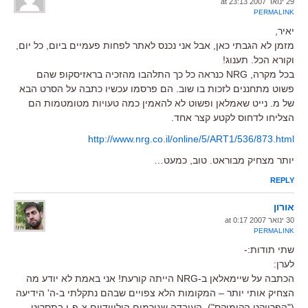
29 ינואר 2007 at 23:13
PERMALINK
יאיר,
מזמן לא הגבתי כאן, אבל אני נכנס לאתר לפחות פעמיים ביום, כל יום,
וקורא הכל. תענוג!
בכל מקרה, NRG כנראה כל כך התלהבו מהזכיה בראזיסקופ שהם
פשוט מתחננים לזכות בו שוב. הם פרסמו עכשיו כתבה על הסרט הבא
של מ. נייט שאמלאן ופשוט לא להאמין כמה טעויות מטומטמות הם
הצליחו לדחוס לקטע קצר אחד.
http://www.nrg.co.il/online/5/ART1/536/873.html
יותר מצחיק מבוראט. טוב, כמעט…
REPLY
אורון
30 ינואר 2007 at 0:17
PERMALINK
שתי תודות:-
לערן:
הכתבה על שיימאלאן ב-NRG הייתה קורעת! אני באמת לא יודע מה
הצחיק אותי יותר – המקומות הלא צפויים שבהם נתקלתי ב-ה' הידיעה
("הפרויקט הקומיקס"), העובדה שגורמים הוליוודיים צ-פ-ו בתסריט