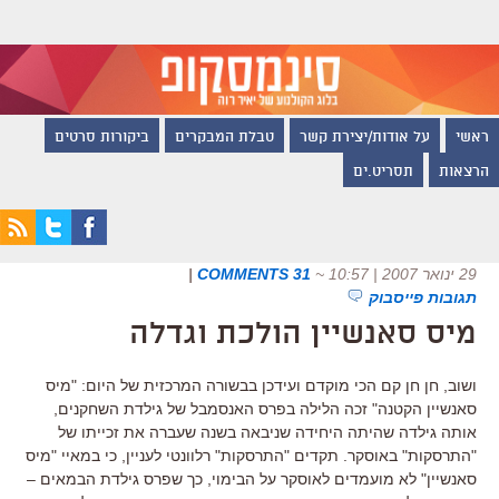
ראשי
על אודות/יצירת קשר
טבלת המבקרים
ביקורות סרטים
הרצאות
תסריט.ים
29 ינואר 2007 | 10:57
~
31 COMMENTS
|
תגובות פייסבוק
מיס סאנשיין הולכת וגדלה
ושוב, חן חן קם הכי מוקדם ועידכן בבשורה המרכזית של היום: "מיס
סאנשיין הקטנה" זכה הלילה בפרס האנסמבל של גילדת השחקנים,
אותה גילדה שהיתה היחידה שניבאה בשנה שעברה את זכייתו של
"התרסקות" באוסקר. תקדים "התרסקות" רלוונטי לעניין, כי במאיי "מיס
סאנשיין" לא מועמדים לאוסקר על הבימוי, כך שפרס גילדת הבמאים –