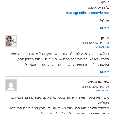
אורון-
צ'ק דיס אאוט:
http://grindhousemovie.net
אנג'וי!
REPLY
חן חן
29 ינואר 2007 at 19:10
PERMALINK
הכל טוב ויפה, אבל למה "התעורר הכי מוקדם"? אתה הרי יודע שאני,
לצערי, לא ישן בלילות כבר כמה שנים טובות. ניסוח מדויק יותר,
בקיצור, – "חן חן נשאר ער כל הלילה ועידכן את התוצאות".
REPLY
גיא אורבניאק
29 ינואר 2007 at 19:33
PERMALINK
אמריקאן ביוטי הוא חור שחור בעיני מי שאינם מבינים דבר וחצי דבר
בקולנוע
ו"גיבורי הדגל " הוא סרט טוב מאוד ,אני לא מבין למה כולם התעלמו
ממנו,הוא בטח טוב יותר מ"בבל" ומ"השתולים".