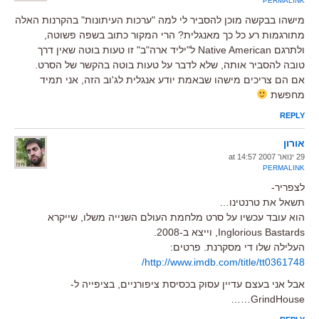
PERMALINK
מישהו בבקשה מוכן להסביר לי למה "ערכות העיתונות" בהקרנות האלה
מתורגמות רע כל כך מאנגלית? הרי המקור כתוב בשפה פשוטה,
ולתרגם Native American ל"יליד ארה"ב" זו טעות בוטה שאין דרך
טובה להסביר אותה, שלא לדבר על טעות בוטה בהקשר של הסרט.
אם הם צריכים מישהו שבאמת יודע אנגלית לג'וב הזה, אני תמיד
מחפשת
REPLY
אורון
29 ינואר 2007 at 14:57
PERMALINK
לצפריר-
תשאל את טרנטינו…
הוא עובד עכשיו על סרט מלחמת העולם השנייה משלו, שייקרא
Inglorious Bastards, וייצא ב-2008.
העלילה שלו די מסקרנת. פרטים:
http://www.imdb.com/title/tt0361748/
אבל אני בעצם עדיין עסוק בכסיסת ציפורניים, בציפייה ל-
GrindHouse……