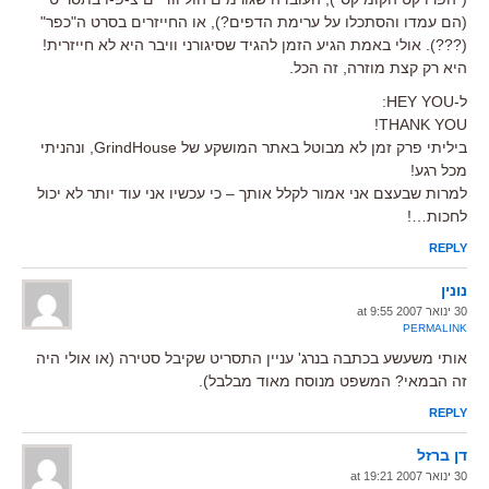
(הם עמדו והסתכלו על ערימת הדפים?), או החייזרים בסרט ה"כפר"
(???). אולי באמת הגיע הזמן להגיד שסיגורני וויבר היא לא חייזרית!
היא רק קצת מוזרה, זה הכל.
ל-HEY YOU:
THANK YOU!
ביליתי פרק זמן לא מבוטל באתר המושקע של GrindHouse, ונהניתי
מכל רגע!
למרות שבעצם אני אמור לקלל אותך – כי עכשיו אני עוד יותר לא יכול
לחכות…!
REPLY
נונין
30 ינואר 2007 at 9:55
PERMALINK
אותי משעשע בכתבה בנרג' עניין התסריט שקיבל סטירה (או אולי היה
זה הבמאי? המשפט מנוסח מאוד מבלבל).
REPLY
דן ברזל
30 ינואר 2007 at 19:21