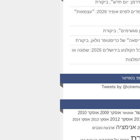
רמן: יום חדש״, ביקורת
המועמדים לפרס אופיר 2026: ״עצמאות״
 מגשימים״, ביקורת
סאה״ של כריסטופר נולאן, ביקורת
פסטיבל הקולנוע בירושלים 2026: שמונה או
מלצות
פ בטוויטר
Tweets by @cinem
שר
אוסקר 2009
אוסקר 2010
אווטאר
אוסקר 2012
אוסקר 2013
אוסקר 2014
אנימציה
ארבעה כוכבים
רת