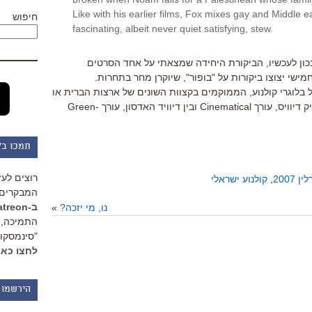
Like with his earlier films, Fox mixes gay and Middle ea
חיפוש
fascinating, albeit never quiet satisfying, stew.
נכון לעכשיו, הביקורת היחידה שמצאתי על אחד הסרטים
ישי יצוצו ביקורות על "בופור", שיוקרן מחר בתחרות.
 בלוגרי קולנוע, הממוקמים בקצוות השונים של ארצות הברית או
בין אריק דיוויס, עורך Cinematical ובין דיוויד האדסון, עורך Green-
תמכו ב"
רוצים לעז
2007
,
קולנוע ישראלי
המבקרים 
ב-Patreon
נו, מי יזכה?
»
התמיכה, 
"סינמסקופ
לחצו כאן
הירשמו 