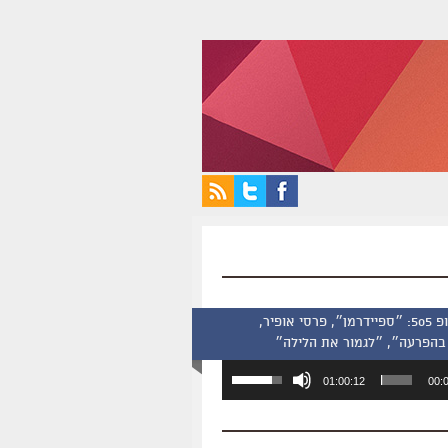
סינמסקופ 505: ״ספיידרמן״, פרסי אופיר,
בהפרעה״, ״לגמור את הלילה״
השתמש
01:00:12
00:
במקש
למעלה/למטה
כדי