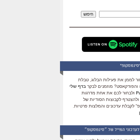
להגביר
או
חיפוש
להנמיך
עוצמת
שמע.
סינמסקופ"
ור לממן את פעילות הבלוג, טבלת
והפודקאסט? מוזמנים לבקר
בדף שלי
ולבחור לכם את אחת מדרגות
ולהצטרף לקבוצות הסודיות של
" לקבלת עדכונים והמלצות פרטיות.
לעדכוני המייל של ״סינמסקופ״