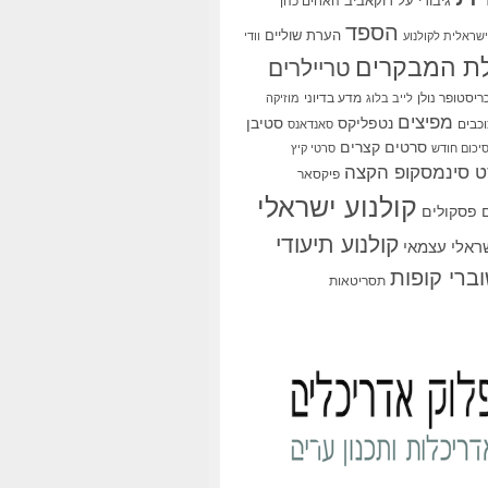
גיבורי על
דוקאביב
האחים כהן
הספד
הערת שוליים
שראלית לקולנוע
וודי
ת המבקרים
טריילרים
ריסטופר נולן
מדע בדיוני
לייב בלוג
מוזיקה
מפיצים
סטיבן
נטפליקס
כבים
סאנדאנס
סרטים קצרים
יכום חודש
סרטי קיץ
 סינמסקופ הקצה
פיקסאר
קולנוע ישראלי
פסקולים
קולנוע תיעודי
שראלי עצמאי
ברי קופות
תסריטאות