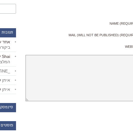
NAME (REQUI
תגובות 
MAIL (WILL NOT BE PUBLISHED) (REQUI
אחד
ע
ביקור
WEB
Shai
ע
המלצו
_LiBERTiNE_
איתן
ע
איתן
ע
סינמסקו
פוסטים 