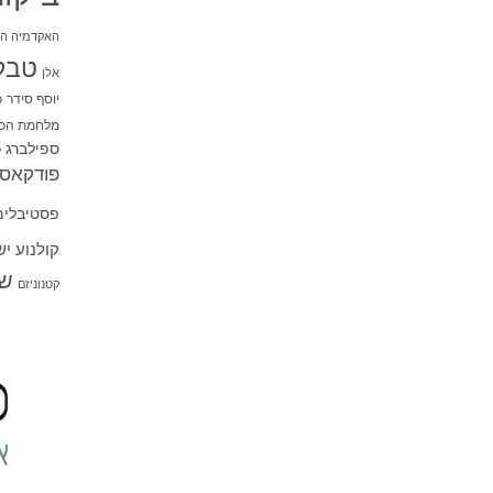
האקדמיה הי
טבל
אלן
יוסף סידר
כ
מלחמת הכו
ספילברג
ס
פודקאסט
פסטיבלים
קולנוע י
שו
קטנוניזם