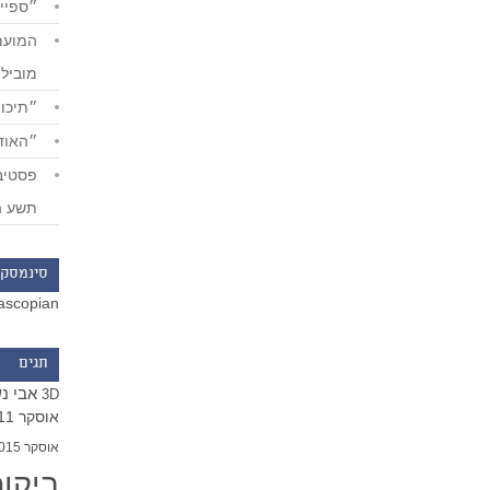
״ספייד
מוביל
״תיכון
״האודי
תשע ה
סינמסקו
ascopian
תגים
אבי נ
3D
אוסקר 2011
אוסקר 2015
ביקו