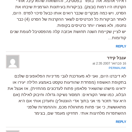
ראיתי אתמול את "בופור" בפסטיבל, והתשואות שהוא קיבל אחרי
הקרנתו היו רמות (ובצק). בביקורות בעיתונות הגרמנית שיבחו את
הסרט, ויש כמה מבקרים שכבר רואים אותו כבעל סיכוי לפרס. היום,
לאחר הביקורות כל הכרטיסים לשאר ההקרנות של הסרט (4) כבר
נחטפו, ולא נשארו יותר כרטיסים בקופות.
יש לציין שקיימת השנה תחושת אכזבה קלה מהפסטיבל לעומת שנים
קודומות…
REPLY
ענבל קידר
16 פברואר 2007 at 2:35
PERMALINK
לא דיברנו היום, ואני לא מעודכנת לגבי מדיניות הפלאפונים שלכם
בתקופת האשפוז (מפחדת שהודעות טקסט באמצע הלילה יעירו או
ידאיגו מישהו שהשאיר פלאפון פתוח לעדכונים מהחזית), אז אנצל את
הבלוג, כמו שאר הקוראים: תמסור נשיקה גדולה וחיבוק לאילת (אם
היא עוד תזכור מי אני בתוך אדי הוונטולין) ותעדכן אותי אם היא
מתאוששת, כי אני פחות מתורגלת מכם, וההחמרות שלפני
ההשתפרות מלחיצות אותי. תחזיקו מעמד שם, בצימר
REPLY