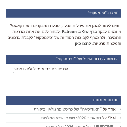
תמכו ב"סינמסקופ"
רוצים לעזור לממן את פעילות הבלוג, טבלת המבקרים והפודקאסט?
מוזמנים לבקר
בדף שלי ב-Patreon
ולבחור לכם את אחת מדרגות
התמיכה, ולהצטרף לקבוצות הסודיות של "סינמסקופ" לקבלת עדכונים
והמלצות פרטיות.
לחצו כאן
הירשמו לעדכוני המייל של ״סינמסקופ״
הכניסו כתובת אימייל ולחצו אנטר
תגובות אחרונות
אחד
על
״האודיסאה״ של כריסטופר נולאן, ביקורת
Shai
על
דוקאביב 2026: שש או שבע המלצות
_LiBERTiNE_
על
אוסקר 2026: כל הזוכים