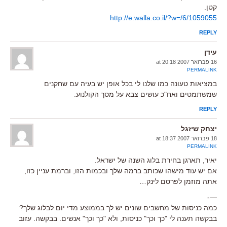
קטן.
http://e.walla.co.il/?w=/6/1059055
REPLY
עידן
16 פברואר 2007 at 20:18
PERMALINK
במציאות טעונה כמו שלנו לי בכל אופן יש בעיה עם שחקנים
שמשתמטים ואח"כ עושים צבא על מסך הקולנוע.
REPLY
יצחק שיזגל
18 פברואר 2007 at 18:37
PERMALINK
יאיר, תארגן בחירת בלוג השנה של ישראל.
אם יש עוד מישהו שכותב ברמה שלך ובכמות הזו, וברמת עניין כזו,
אתה מוזמן לפרסם לינק…
—-
כמה כניסות של מחשבים שונים יש לך בממוצע מדי יום לבלוג שלך?
בבקשה תענה לי "כך וכך" כניסות, ולא "כך וכך" אנשים. בבקשה. עזוב