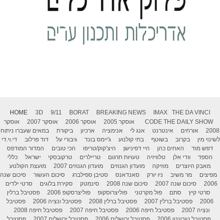
HOME
3D
9/11
BORAT
BREAKING NEWS
IMAX
THE DA VINCI
THE DAILY SHOW
CODE
אוסקר 2005
אוסקר 2006
אוסקר 2007
אוסקר
2008
אורחים
אינטרנט
אנג לי
אנימציה
ארכיון
ביקורת
במאים שעברו ניתוח
לשינוי מין
בקרוב
בשוטף
בתי קולנוע
ג'יימס בונד
גיבורי על
דוד פרלוב
די.וי.די
דפש מוד
האחים כהן
היי דפינישן
היצ'קוק/טריפו
הכי טובים
המדור המודפס
הספד
וודי אלן
טלוויזיה
טעויות תרגום
טריילרים
טרקובסקי
ישראל
כללי
מאבק היוצרים
מוזיקה
מועדון הגנוזים
מועדון הגנוזים 2007
מועצת הקולנוע
מפיצים
מר משיב
ניו יורק
סאנדאנס
סטיבן ספילברג
סיכום העשור
סיכום שנה
2006
סיכום שנה 2007
סיכום שנה 2008
סינמטק
סקירת בלוגים
סרטי ילדים
סרטי קיץ
סתם
פול מקרטני
פוליצרוסקופ
פוליצרסקופ 2006
פסטיבל ברלין
2006
פסטיבל ברלין 2007
פסטיבל ברלין 2008
פסטיבל ונציה 2006
פסטיבל
ונציה 2007
פסטיבל חיפה 2006
פסטיבל חיפה 2007
פסטיבל חיפה 2008
פסטיבל טורונטו 2006
פסטיבל ירושלים 2006
פסטיבל ירושלים 2007
פסטיבל