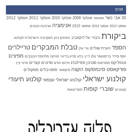
תגים
אבי נשר
אוסקר 2011
אוסקר 2012
אוסקר 2009
אוסקר 2010
3D
אווטאר
אנימציה
אוסקר 2015
ארבעה כוכבים
אוסקר 2013
אוסקר 2014
ביקורת
גיבורי על
דוקאביב
האחים כהן
האקדמיה הישראלית לקולנוע
טבלת המבקרים
טריילרים
הספד
הערת שוליים
וודי אלן
מפיצים
יוסף סידר
כריסטופר נולן
מדע בדיוני
מלחמת הכוכבים
לייב בלוג
מוזיקה
סטיבן ספילברג
סרטים קצרים
נטפליקס
סאנדאנס
סיכום חודש
סרטי קיץ
פודקאסט סינמסקופ הקצה
פסטיבלים
פסקולים
פיקסאר
קולנוע ישראלי
קולנוע תיעודי
קולנוע ישראלי עצמאי
שוברי קופות
תסריטאות
קטנוניזם