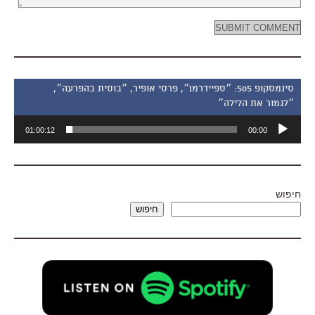
סינמסקופ 505: ״ספיידרמן״, פרסי אופיר, ״בוסית בהפרעה״,
״לגמור את הלילה״
נגן
01:00:12
00:00
אודיו
חיפוש
חיפוש