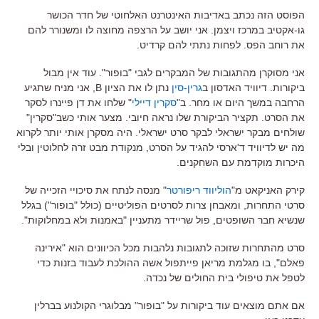
הפוסט הזה נכתב באדיבות האינטרנט האלחוטי של חדר הכושר
גו-אקטיב במרכז ויצמן. אני יושב על הרצפה מחוצה לו ומשנורר להם
את רוחב הפס. לפחות נתתי להם קרדיט.
אני מסוקרן מהתגובות של המבקרים לגבי "בופור". עוד אין מבול
ביקורות. דיוויד האדסון ב
גרין-סין
נתן לו את הציון B, אני מניח שתגיע
הרחבה במשך היום או מחר. ב"
סקרין דיילי
" שלחו את דן פיינרו לסקר
את הסרט. תקציר הביקורת שלו נראה חיובי. מצער אותי כשב"סקרין"
שולחים מבקר ישראלי לבקר סרט ישראלי. היה מסקרן אותי יותר לקרוא
מה יש לדיוויד ד'ארסי להגיד על הסרט, מנקודת מבט זרה לחלוטין ובלי
היכרות מוקדמת עם השחקנים.
קירק האניקאט מ"
הוליווד ריפורטר
" מנסה לנתח את סיכויי הזכייה של
סרטי התחרות, ומאבחן צרות לסרטים הפוליטיים (כולל "בופור") בגלל
שנשיא חבר השופטים, פול שריידר מתעניין "באמנות ולא במחלוקות".
סרט מהתחרות שזוכה לתגובות נלהבות מכל הכיוונים הוא "אירינה
פאלם", בו מגלמת מריאן פייתפול אשה ההולכת לעבוד בזנות כדי
לטפל את טיפולי בית החולים של נכדה.
אם אתם מוצאים עוד ביקורות על "בופור" מבלוגרי הקולנוע בברלין