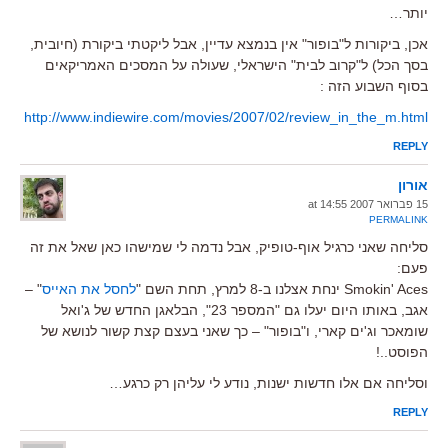
יותר…
אכן, ביקורות ל"בופור" אין בנמצא עדיין, אבל ליקטתי ביקורת (חיובית,
בסך הכל) ל"קרוב לבית" הישראלי, שעולה על המסכים האמריקאים
בסוף השבוע הזה :
http://www.indiewire.com/movies/2007/02/review_in_the_m.html
REPLY
אורון
15 פברואר 2007 at 14:55
PERMALINK
סליחה שאני כרגיל אוף-טופיק, אבל נדמה לי שמישהו כאן שאל את זה
פעם:
Smokin' Aces ינחת אצלנו ב-8 למרץ, תחת השם "
לחסל את האייס
" –
אגב, באותו היום יעלו גם "המספר 23", הבלאגן החדש של ג'ואל
שומאכר וג'ים קארי, ו"בופור" – כך שאני בעצם קצת קשור לנושא של
הפוסט..!
וסליחה אם אלו חדשות ישנות, נודע לי עליהן רק כרגע…
REPLY