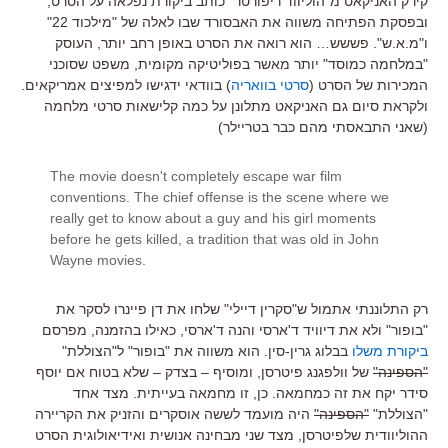
קירק האניקאט מ"הוליווד ריפורטר" כותב ביקורת נפלאה על הסרט,
ובפסקת הפתיחה משווה את האבסורד שבו לאלה של "מילכוד 22"
ו"מ.א.ש". פששש… הוא רואה את הסרט באופן רחב יותר, העוסק
"במלחמה כמוסד" יותר מאשר בפוליטיקה מקומית, משפט שסוכני
המכירות של הסרט (
סרטי בוואריה
) בוודאי ידגישו למפיצים אמריקאים.
ולקראת סיום גם האניקאט מתלונן על כמה קלישאות סרטי מלחמה
(שאני התבאסתי מהם כבר בטריילר)
The movie doesn't completely escape war film
conventions. The chief offense is the scene where we
really get to know about a guy and his girl moments
before he gets killed, a tradition that was old in John
Wayne movies.
רק התלוננתי אתמול ש"סקרין דיילי" שלחו את דן פיינרו לסקר את
"בופור" ולא את דיוויד ד'ארסי והנה ד'ארסי, כאילו בהזמנה, מפרסם
ביקורת משלו
בבלוג גרין-סין. הוא משווה את "בופור" ל"הצוללת"
"הספינה"
של וולפגנג פיטרסן, ומוסיף – בצדק – שלא בטוח אם יוסף
סידר יקח את זה כמחמאה. כן, זו מחמאה בעייתית. מצד אחד
"הצוללת"
"הספינה"
היה מועמד לששה אוסקרים והזניק את הקריירה
ההוליוודית שלפיטרסן, מצד שני מבחינה אנושית ואידיאולוגית הסרט