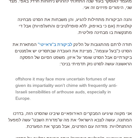
מועמד לאוסקר בעוד שנה התחלתי להרגיש ניחוחות חרדל באפי. מצד
שני, הימורים פזיזים זה אני.
והנה הביקורות מתחילות להגיע, והן משבחות את הסרט מבחינה
קולנועית (אם כי באיפוק, ללא סופרלטיבים והתעלפויות) אבל די
מתנקשות בו מבחינה פוליטית.
תודה לרתם מהתגובות על הלינק
לביקורת ב"וראייטי"
המתארת את
הסרט כ"בעל עוצמה", מציינת את העובדה שבתסריט יש אלמנטים
ביקורתיים אבל הסרט שומר על איזון. משפט הסיום של הפסקה
הראשונה עושה לסרט נזק תדמיתי בניכר:
offshore it may face more uncertain fortunes of war
given its impartiality won't chime with frequently anti-
Israeli sensibilities of arthouse auds, especially in
Europe.
אני מקווה שיגיעו המבקרים האירופאיים שיבינו שהסרט הזה, בדרכו
המתונה, עושה לצבא הישראלי את מה ש"מדורת השבט" עשה למפעל
ההתנחלויות: מזדהה עם הפרטים, אבל מבקר את המערכת.