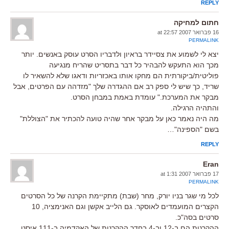
REPLY
חתום למחיקה
16 פברואר 2007 at 22:57
PERMALINK
יצא לי לשמוע את צסיידר בראיון ולדבריו הסרט עוסק באנשים. יותר
מכך הוא התעקש להבהיר כל דבר בתסריט שהריח מנגיעה
פוליטית/ביקורתית הם מחקו אותו באכזריות ודאגו שלא להשאיר לו
שריד, כך שיש לי ספק רב אם ההגדרה שלך "מזדהה עם הפרטים, אבל
מבקר את המערכת." עומדת באמת במבחן הסרט.
והתהיה הרגילה.
מה היה נאמר כאן על מבקר אחר שהיה טועה להכתיר את "הצוללת"
בשם "הספינה"…
REPLY
Eran
17 פברואר 2007 at 1:31
PERMALINK
לכל מי שגר בניו יורק, מחר (שבת) מתקיימת הקרנה של כל הסרטים
הקצרים המועמדים לאוסקר. גם הלייב אקשן וגם האנימציה, 10
סרטים בסה"כ.
ההקרנות הם ב-12 וב-4 בחדר ההקרנות של האקדמיה ב-111 איסט