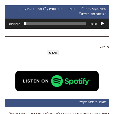
סינמסקופ 505: ״ספיידרמן״, פרסי אופיר, ״בוסית בהפרעה״,
״לגמור את הלילה״
נגן
01:00:12
00:00
אודיו
חיפוש
חיפוש
תמכו ב"סינמסקופ"
רוצים לעזור לממן את פעילות הבלוג, טבלת המבקרים והפודקאסט?