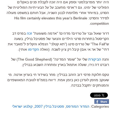
היה יותר מפרובלמטי וספק אם היה זוכה לקבלת פנים באקלים
הפוליטי של ימינו. גם ד'ארסי מתעכב על על הבעייתיות הפוליטית של
הסרט, במיוחד אחרי מלחמת לבנון השניה, אבל חותם במשפט מעולה
לסידר והסרט: His film certainly elevates this year's Berlinale
competition.
דרור שאול גבר על טרזים! מדהים! "אדמה משוגעת"
זכה
בפרס דב
הקריסטל בתחרות סרטי הילדים והנוער של פסטיבל ברלין, בשעה
ש"The Fall" של טרזים סינג ("תא קטלני" הנפלא והקליפ ל"מאבד את
דתי" של אר.אי.אם) קיבל רק ציון לשבח. (וואלה
הקדימו
אותי).
והנה
הביקורת
שלי על "שומר המדינה" (The Good Shepherd) של
רוברט דה נירו, שעלה אתמול בארץ ומתחרה השבוע בברלין.
טקס חלוקת פרסי דוב הזהב בברלין: מחר בשידור חי בערוץ ארטה. מי
שעוקב מוזמן לעדכן כאן בזמן אמת. דיווח בסמ"ס לטובת המאושפזים
והמנותקים יתקבל בברכה.
Categories:
המדור המודפס
,
פסטיבל ברלין 2007
,
קולנוע ישראלי