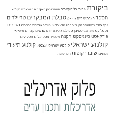
ביקורת
גיבורי על
דוקאביב
האחים כהן
האקדמיה הישראלית לקולנוע
טבלת המבקרים
טריילרים
הספד
הערת שוליים
וודי אלן
מפיצים
יוסף סידר
כריסטופר נולן
מדע בדיוני
מלחמת הכוכבים
לייב בלוג
מוזיקה
סטיבן ספילברג
סרטים קצרים
נטפליקס
סאנדאנס
סיכום חודש
סרטי קיץ
פודקאסט סינמסקופ הקצה
פסטיבלים
פסקולים
פיקסאר
קולנוע ישראלי
קולנוע תיעודי
קולנוע ישראלי עצמאי
שוברי קופות
תסריטאות
קטנוניזם