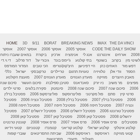
HOME
3D
9/11
BORAT
BREAKING NEWS
IMAX
THE DA VINCI
THE DAILY SHOW
CODE
אוסקר 2005
אוסקר 2006
אוסקר 2007
אוסקר
2008
אורחים
אינטרנט
אנג לי
אנימציה
ארכיון
ביקורת
במאים שעברו ניתוח
לשינוי מין
בקרוב
בשוטף
בתי קולנוע
ג'יימס בונד
גיבורי על
דוד פרלוב
די.וי.די
דפש מוד
האחים כהן
היי דפינישן
היצ'קוק/טריפו
הכי טובים
המדור המודפס
הספד
וודי אלן
טלוויזיה
טעויות תרגום
טריילרים
טרקובסקי
ישראל
כללי
מאבק היוצרים
מוזיקה
מועדון הגנוזים
מועדון הגנוזים 2007
מועצת הקולנוע
מפיצים
מר משיב
ניו יורק
סאנדאנס
סטיבן ספילברג
סיכום העשור
סיכום שנה
2006
סיכום שנה 2007
סיכום שנה 2008
סינמטק
סקירת בלוגים
סרטי ילדים
סרטי קיץ
סתם
פול מקרטני
פוליצרוסקופ
פוליצרסקופ 2006
פסטיבל ברלין
2006
פסטיבל ברלין 2007
פסטיבל ברלין 2008
פסטיבל ונציה 2006
פסטיבל
ונציה 2007
פסטיבל חיפה 2006
פסטיבל חיפה 2007
פסטיבל חיפה 2008
פסטיבל טורונטו 2006
פסטיבל ירושלים 2006
פסטיבל ירושלים 2007
פסטיבל
ירושלים 2008
פסטיבל קאן 2006
פסטיבל קאן 2007
פסטיבל קאן 2008
פסטיבלים
פרס אופיר 2006
פרס אופיר 2007
פרס אופיר 2008
קוונטין טרנטינו
קולנוע איטלקי
קולנוע ישראלי
קולנוע קוריאני
קטמנדו
קטנוניזם
קטעי וידיאו
קטעי מוזיקה
ראזיסקופ
ראזיסקופ 2006
שביתת התסריטאים
שוברי קופות
תאילנד
תיעודי
תסריטאות