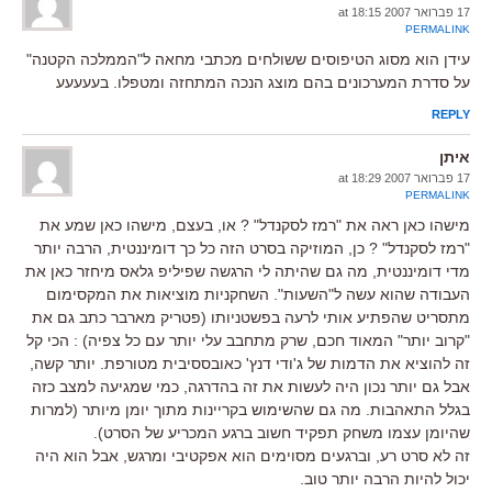
17 פברואר 2007 at 18:15
PERMALINK
עידן הוא מסוג הטיפוסים ששולחים מכתבי מחאה ל"הממלכה הקטנה"
על סדרת המערכונים בהם מוצג הנכה המתחזה ומטפלו. בעעעעע
REPLY
איתן
17 פברואר 2007 at 18:29
PERMALINK
מישהו כאן ראה את "רמז לסקנדל" ? או, בעצם, מישהו כאן שמע את
"רמז לסקנדל" ? כן, המוזיקה בסרט הזה כל כך דומיננטית, הרבה יותר
מדי דומיננטית, מה גם שהיתה לי הרגשה שפיליפ גלאס מיחזר כאן את
העבודה שהוא עשה ל"השעות". השחקניות מוציאות את המקסימום
מתסריט שהפתיע אותי לרעה בפשטניותו (פטריק מארבר כתב גם את
"קרוב יותר" המאוד חכם, שרק מתחבב עלי יותר עם כל צפיה) : הכי קל
זה להוציא את הדמות של ג'ודי דנץ' כאובססיבית מטורפת. יותר קשה,
אבל גם יותר נכון היה לעשות את זה בהדרגה, כמי שמגיעה למצב כזה
בגלל התאהבות. מה גם שהשימוש בקריינות מתוך יומן מיותר (למרות
שהיומן עצמו משחק תפקיד חשוב ברגע המכריע של הסרט).
זה לא סרט רע, וברגעים מסוימים הוא אפקטיבי ומרגש, אבל הוא היה
יכול להיות הרבה יותר טוב.