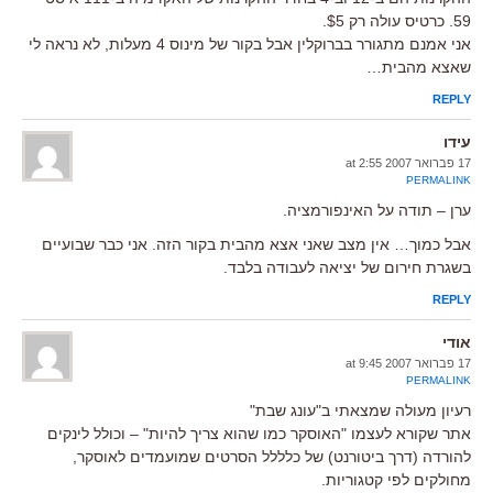
59. כרטיס עולה רק $5.
אני אמנם מתגורר בברוקלין אבל בקור של מינוס 4 מעלות, לא נראה לי
שאצא מהבית…
REPLY
עידו
17 פברואר 2007 at 2:55
PERMALINK
ערן – תודה על האינפורמציה.
אבל כמוך… אין מצב שאני אצא מהבית בקור הזה. אני כבר שבועיים
בשגרת חירום של יציאה לעבודה בלבד.
REPLY
אודי
17 פברואר 2007 at 9:45
PERMALINK
רעיון מעולה שמצאתי ב"עונג שבת"
אתר שקורא לעצמו "האוסקר כמו שהוא צריך להיות" – וכולל לינקים
להורדה (דרך ביטורנט) של כלללל הסרטים שמועמדים לאוסקר,
מחולקים לפי קטגוריות.