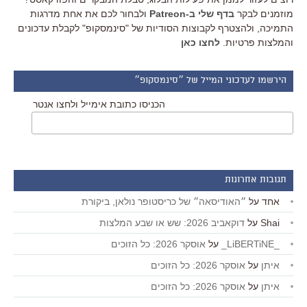
מוזמנים לבקר
בדף שלי ב-Patreon
ולבחור לכם את אחת מדרגות
התמיכה, ולהצטרף לקבוצות הסודיות של "סינמסקופ" לקבלת עדכונים
והמלצות פרטיות.
לחצו כאן
הירשמו לעדכוני המייל של ״סינמסקופ״
הכניסו כתובת אימייל ולחצו אנטר
תגובות אחרונות
אחד
על
״האודיסאה״ של כריסטופר נולאן, ביקורת
Shai
על
דוקאביב 2026: שש או שבע המלצות
_LiBERTiNE_
על
אוסקר 2026: כל הזוכים
איתן
על
אוסקר 2026: כל הזוכים
איתן
על
אוסקר 2026: כל הזוכים