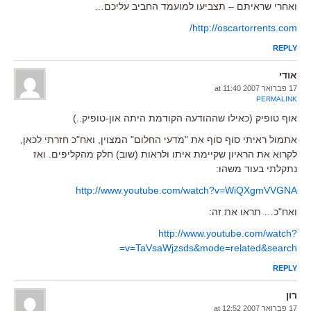
ואחרי שראיתם – תצביעו למועמד החביב עליכם…
http://oscartorrents.com/
REPLY
אודי
17 פברואר 2007 at 11:40
PERMALINK
אוף טופיק (כאילו שההודעה הקודמת היתה און-טופיק..)
אתמול ראיתי סוף סוף את "מדעי החלום" המצוין, ואח"כ חזרתי לכאן,
לקרוא את הראיון שקיימת איתו ולראות (שוב) חלק מהקליפים. ואז
נתקלתי בעוד משהו:
http://www.youtube.com/watch?v=WiQXgmVVGNA
ואח"כ… תראו את זה:
http://www.youtube.com/watch?
v=TaVsaWjzsds&mode=related&search=
REPLY
רון
17 פברואר 2007 at 12:52