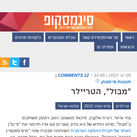
ראשי
על אודות/יצירת קשר
טבלת המבקרים
ביקורות סרטים
הרצאות
תסריט.ים
09 יוני 2010 | 10:45
~
12 COMMENTS
|
תגובות פייסבוק
"מבול", הטריילר
טריילרים
פרסי אופיר 2010
קולנוע ישראלי
צחי גראד, רונית אלקבץ, מיכאל מושונוב ויואב רוטמן משחקים
ב"מבול", סרטו החדש של גיא נתיב (שביים עם ארז תדמור את "זרים").
האתר של חברת ההפקה הגרמנית
השותפה מבטיח שזה "'מיס סאנשיין
הקטנה' בישראל", הטריילר נראה קצת פחות פיל-גוד. ובכל מקרה, בין