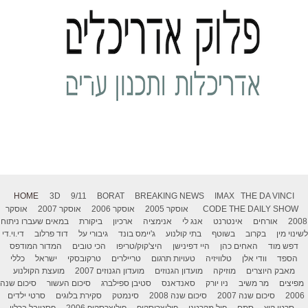
HOME
3D
9/11
BORAT
BREAKING NEWS
IMAX
THE DA VINCI
THE DAILY SHOW
CODE
אוסקר 2005
אוסקר 2006
אוסקר 2007
אוסקר
2008
אורחים
אינטרנט
אנג לי
אנימציה
ארכיון
ביקורת
במאים שעברו ניתוח
לשינוי מין
בקרוב
בשוטף
בתי קולנוע
ג'יימס בונד
גיבורי על
דוד פרלוב
די.וי.די
דפש מוד
האחים כהן
היי דפינישן
היצ'קוק/טריפו
הכי טובים
המדור המודפס
הספד
וודי אלן
טלוויזיה
טעויות תרגום
טריילרים
טרקובסקי
ישראל
כללי
מאבק היוצרים
מוזיקה
מועדון הגנוזים
מועדון הגנוזים 2007
מועצת הקולנוע
מפיצים
מר משיב
ניו יורק
סאנדאנס
סטיבן ספילברג
סיכום העשור
סיכום שנה
2006
סיכום שנה 2007
סיכום שנה 2008
סינמטק
סקירת בלוגים
סרטי ילדים