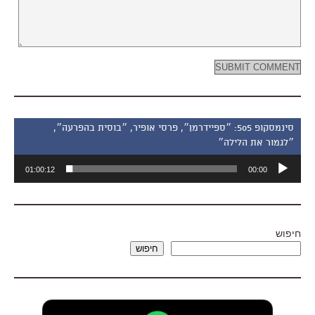
סינמסקופ 505: ״ספיידרמן״, פרסי אופיר, ״בוסית בהפרעה״,
״לגמור את הלילה״
נגן
01:00:12
00:00
אודיו
חיפוש
חיפוש