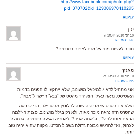
http://www.facebook.com/photo.php?
pid=370702&id=129306970418295
REPLY
ינון
10 יוני 2010 at 10:44
PERMALINK
חובה לעשות מנוי על מנת לצפות בסרטים?
REPLY
מאנקי
10 יוני 2010 at 13:30
PERMALINK
אני מתחיל לדאוג למיכאל מושונוב, שלא ייתקעו לו הפנים בדמות
האוטיסט. נראה כאילו הוא ירד מהסט של "בנא" היישר ל"מבול".
ואלא אם הסרט עצמו יהיה שונה לחלוטין מהטריילר, הרי שנראה
שהסרט הזה נראה מוכר מאוד, ולא רק בגלל מושונוב. סצנת ה-"למה
הבאת אותו לפה?", ו-"אתה אפס!", לאחריה הגיעה הסטירה, גרמה לי
לצחוק, ואז להרגיש מבוכה גדולה בשביל הסרט. מקווה שהוא יהיה טוב
יותר.