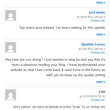
REPLY
ps3 deals
5 פברואר 2011 at 19:23
PERMALINK
Top-notch post indeed. I’ve been waiting for this update.
REPLY
Sparkle Lasso
7 פברואר 2011 at 4:04
PERMALINK
Hey how are you doing? I just wanted to stop by and say that it's
been a pleasure reading your blog. I have bookmarked your
website so that I can come back & read more in the future as
well. plz do keep up the quality writing
REPLY
מורן
10 מרץ 2011 at 13:59
PERMALINK
מה שמוזר זה כל 'מבול' הסרטים שעוסקים באוטיזם. וכמעט כולם