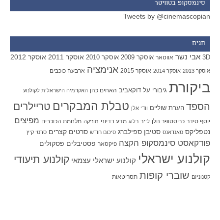
סינמסקופ בטוויטר
Tweets by @cinemascopian
תגים
אבי נשר
אוסקר 2011
אוסקר 2012
אוסקר 2009
אוסקר 2010
3D
אווטאר
אנימציה
אוסקר 2015
ארבעה כוכבים
אוסקר 2013
אוסקר 2014
ביקורת
גיבורי על
דוקאביב
האחים כהן
האקדמיה הישראלית לקולנוע
טבלת המבקרים
טריילרים
הספד
הערת שוליים
וודי אלן
מפיצים
יוסף סידר
כריסטופר נולן
מדע בדיוני
מלחמת הכוכבים
לייב בלוג
מוזיקה
סטיבן ספילברג
סרטים קצרים
נטפליקס
סאנדאנס
סיכום חודש
סרטי קיץ
פודקאסט סינמסקופ הקצה
פסטיבלים
פסקולים
פיקסאר
קולנוע ישראלי
קולנוע תיעודי
קולנוע ישראלי עצמאי
שוברי קופות
תסריטאות
קטנוניזם