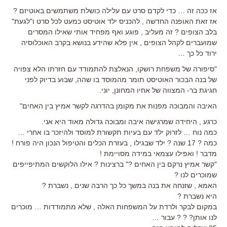
אז ככה זה … כדי לקדם סרט עם עלילה כושלת משתמשים באוטיזם ?
אז זאת האופנה החדשה , להכניס ילד אוטיסט כמעט לכל סרט ו"לגעת"
בלב הצופים ? זה מעליב , פוגע ואף מפחיד אותי שאילו המסרים
שמועברים לקהל הצופים , אין פלא שהידע בנושא בקרב האוכלוסיה
ירוד כל כך …
"סיפורה של משפחת רושקו, הנאלצת להתמודד עם חזרתו הלא צפויה
של בנה הבכור האוטיסט תומר מהמוסד בו שהה, שבוע בדיוק לפני
חגיגת בר- המצווה של אחיו המחונן, יוני.
האיבה והמבוכה מפנות את מקומן בהדרגה לקשר אמיץ בין האחים"
כרגע , היחידה שמרגישה איבה ומבוכה גדולה מאוד היא אני.
כמה נוח … לזרוק ילד עם בעיות תקשורת למוסד ולהיזכר בו אחרי …
כמה ? 17 שנה ? ילד שבגילו , בעזרת הכלים והטיפול הנכון היה פורח !
מדבר ! ואפילו עצמאי במידה מסויימת !
"קשר אמיץ נרקם בין האחים ?" ברצינות ? אילו הלוקשים המתיפייפים
שמוכרים לנו ?
האמא , שזנחה את בנה במשך כל כך הרבה שנים , נשברת ?
היא נשברת ?
במקום לבקר ולרדת על המשפחות האלה , שלא מתמודדות … מוכרים
לנו אותן? ? ? עבור …