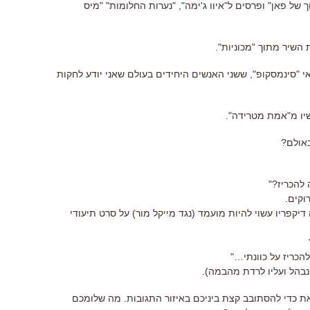
של פאן" ופרסים ל"איוו ג'ימה", "נערות החלומות" "מיס
אי "סינמסקופ", ששני האנשים היחידים בעולם שאני יודע לחקות
יו מ"אמת מטרידה".
באולם?
 להכריז?"
וקים.
קפריו עשוי להיות מועמד (נגד מייקל מור) על סרט תיעודי
להכריז על כוונתי…"
 נבהל ועליו לרדת מהבמה).
ת כדי להסתובב קצת ביניכם באיזור התגובות. מה שלומכם