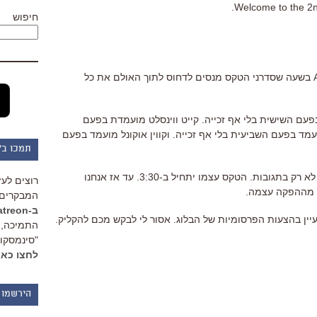
Welcome to the 2n
חיפוש
השידור תכף עובר ל-pre-show של ABC בשעה שסדרני הטקס מנסים לדחוס לתוך האולם את כל
פעם השישית בלי אף זכייה. קייט ווינסלט מועמדת בפעם
עמד בפעם השביעית בלי אף זכייה. וקווין אוקונל מועמד בפעם
תמכו ב"
3:20 – אוקיי. כדאי לכם גם לקרוא כאן, לא רק בתגובות. הטקס עצמו יתחיל ב-3:30. עד אז אנחנו
רוצים לעז
ד מההפקה עצמה.
המבקרים 
ב-Patreon
יין בהצעות הפרסומיות של הבלוג. אסור לי לבקש מכם להקליק.
התמיכה, 
"סינמסקופ
לחצו כאן
הירשמו 