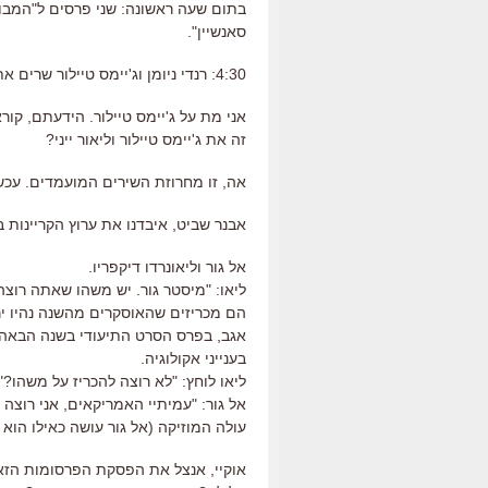
בתום שעה ראשונה: שני פרסים ל"המבוך 
סאנשיין".
4:30: רנדי ניומן וג'יימס טיילור שרים את השיר מתוך "מכוניות".
אני מת על ג'יימס טיילור. הידעתם, קור
זה את ג'יימס טיילור וליאור ייני?
אה, זו מחרוזת השירים המועמדים. עכש
אבנר שביט, איבדנו את ערוץ הקריינות 
אל גור וליאונרדו דיקפריו.
ליאו: "מיסטר גור. יש משהו שאתה רוצה
הם מכריזים שהאוסקרים מהשנה נהיו יר
אגב, בפרס הסרט התיעודי בשנה הבאה די
בענייני אקולוגיה.
ליאו לוחץ: "לא רוצה להכריז על משהו?"
אל גור: "עמיתיי האמריקאים, אני רוצה 
עולה המוזיקה (אל גור עושה כאילו הוא
אוקיי, אנצל את הפסקת הפרסומות הזא