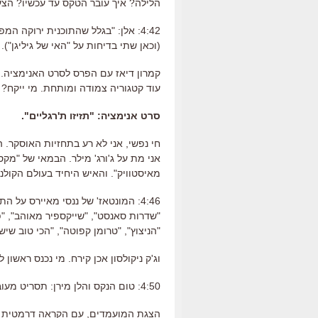
הלילה? איך עובר הטקס עד עכשיו? הצעו
4:42: אלן: "בגלל שהתוכנית ירוקה 
(וכאן שתי בדיחות על "האי של גיליגן").
קמרון דיאז עם הפרס לסרט האנימציה.
עוד קטגוריה צמודה ומותחת. מי ייקח?
סרט אנימציה: "תזיזו ת'רגליים".
חי נפשי, אני לא רע בתחזיות האוסקר. 
אני מת על ג'ורג' מילר. הבמאי של "מקס
מאיסטוויק". והאיש היחיד בעולם הקולנו
4:46: המונטאז' של ננסי מאיירס על 
"שדרות סאנסט", "שייקספיר מאוהב", "פר
"הניצוץ", "טרומן קפוטה", "הכי טוב שיש"
וג'ק ניקולסון אכן קירח. מי נכנס ראשון
4:50: טום הנקס והלן מירן: תסריט מעובד.
הצגת המועמדים, עם הקראה דרמטית ש