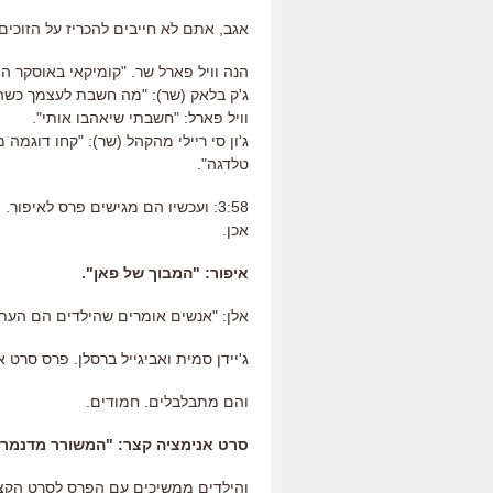
אגב, אתם לא חייבים להכריז על הזוכים
הנה וויל פארל שר. "קומיקאי באוסקר הו
ג'ק בלאק (שר): "מה חשבת לעצמך כשה
וויל פארל: "חשבתי שיאהבו אותי".
ג'ון סי ריילי מהקהל (שר): "קחו דוגמה מ
טלדגה".
3:58: ועכשיו הם מגישים פרס לאיפור. הנה בא עוד מבוך של פאן.
אכן.
איפור: "המבוך של פאן".
אלן: "אנשים אומרים שהילדים הם העתי
ג'יידן סמית ואביגייל ברסלן. פרס סרט א
והם מתבלבלים. חמודים.
סרט אנימציה קצר: "המשורר מדנמרק
והילדים ממשיכים עם הפרס לסרט הקצר 