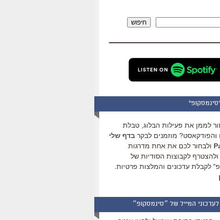
להגביר
או
חיפוש
להנמיך
עוצמת
שמע.
סינמסקופ"
ור לממן את פעילות הבלוג, טבלת
והפודקאסט? מוזמנים לבקר
בדף שלי
ולבחור לכם את אחת מדרגות
ולהצטרף לקבוצות הסודיות של
" לקבלת עדכונים והמלצות פרטיות.
לעדכוני המייל של ״סינמסקופ״