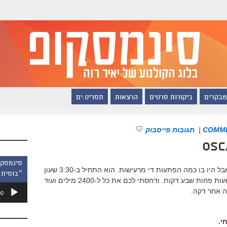
מבקרים
ביקורות סרטים
הרצאות
תסריט.ים
|
תגובות פייסבוק
Osc
השידור החי נגמר. הטקס היה מאופק, אבל היו בו כמה הפתעות די מרעישות. הוא התחיל ב-3:30 שעון
״בוסית 
ישראל והסתיים ב-7:23 בבוקר. ארבע שעות פחות שבע דקות. ודחסתי לכם את כל ל-2400 מילים ועוד
נגן
00
אודיו
י.