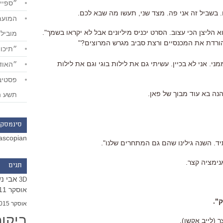
״ספייד
. בשביל זה אני פה. מצד שני, תעשו מה שבא לכם.
א הליצן הכי עצוב. הסרט יכניס מיליונים אבל לא יקראו בשמך".
מוביל
ורדת את המכנסיים ורצת סביב מגרש המרוצים?"
״תיכון
מני. אני לא בכיין. עשיתי גם את לילות בוגי וגם את לילות
״האודי
תשע ה
סינמסקו
ascopian
ד. השנה גילינו שהם גם המתחרים שלנו".
נימציה קצר.
תגים
אבי נ
3D
אוסקר 2011
".
אוסקר 2015
ביקו
(לייב אקשן).