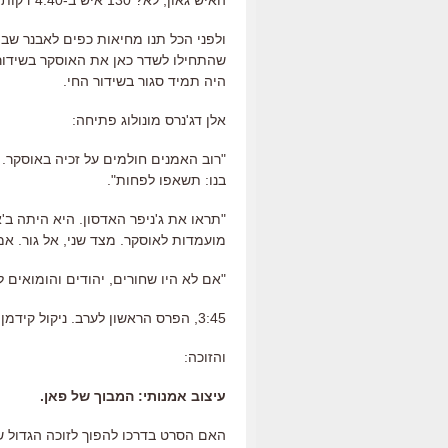
האיש גאון, לא? 130 איש ב-4:40 דקות.
ולפני הכל תנו מחיאות כפים לאבנר שב
שהתחילו לשדר כאן את האוסקר בשידור 
היה תמיד סגור בשידור החי.
אלן דג'נרס מונולוג פתיחה:
"רוב האמנים חולמים על זכיה באוסקר. 
בנו: תשאפו לפחות".
"תראו את ג'ניפר האדסון. היא היתה ב'
מועמדות לאוסקר. מצד שני, אל גור. אמר
"אם לא היו שחורים, יהודים והומואים 
3:45, הפרס הראשון לערב. ניקול קידמן ודניאל קרייג: עיצוב אמנותי.
והזוכה:
עיצוב אמנותי: המבוך של פאן.
האם הסרט בדרכו להפוך לזוכה הגדול 