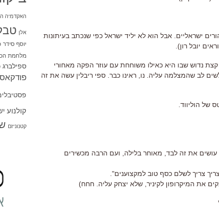
האקדמיה הי
טבל
אלן
ורים ישראליים. אבל הוא לא יליד ישראל כפי שנכתב בעיתונות
יוסף סידר
כ
אים יובל רון).
מלחמת הכו
 קצת נדוש שבו היא כאילו משוחחת עם עוזר הפקה מאחורי
ספילברג
ס
שים לב שהמצלמה עליה. נו, ראינו כבר. ספי ריבלין עשה את זה
פודקאסט
פסטיבלים
קולנוע י
שו
קטנוניזם
 עושים את זה לבד, מאוחר בלילה, ועם הרבה מכשירים
צריך צריך לשלם כסף טוב למקצוענים".
ים את המיקרופון לקיניר, שלא יצחק עליה. חחח)