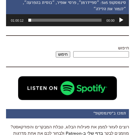
סינמסקופ 505: ״ספיידרמן״, פרסי אופיר, ״בוסית בהפרעה״,
״לגמור את הלילה״
נגן
01:00:12
00:00
אודיו
חיפוש
חיפוש
תמכו ב"סינמסקופ"
רוצים לעזור לממן את פעילות הבלוג, טבלת המבקרים והפודקאסט?
מוזמנים לבקר
בדף שלי ב-Patreon
ולבחור לכם את אחת מדרגות