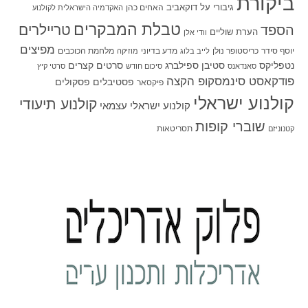
ביקורת
גיבורי על
דוקאביב
האחים כהן
האקדמיה הישראלית לקולנוע
טבלת המבקרים
טריילרים
הספד
הערת שוליים
וודי אלן
מפיצים
יוסף סידר
כריסטופר נולן
מדע בדיוני
מלחמת הכוכבים
לייב בלוג
מוזיקה
סטיבן ספילברג
סרטים קצרים
נטפליקס
סאנדאנס
סיכום חודש
סרטי קיץ
פודקאסט סינמסקופ הקצה
פסטיבלים
פסקולים
פיקסאר
קולנוע ישראלי
קולנוע תיעודי
קולנוע ישראלי עצמאי
שוברי קופות
תסריטאות
קטנוניזם