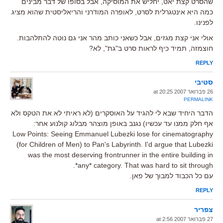
שהסרט קצת יאט, יחליש את המוסיקה, אבל בסופו של דבר מבינים
כמה היא אינטגרלית לסרט, לאופרה המודרני והריאליסטית שהוא מציג
לפנינו.
אולי אני קצת מגזים, אבל כשאני כותב מהר אני גם נוטה להתלהבות.
חוצמזה, תמיד כיף לראות סרט ב"גת", לא?
REPLY
סטיבי
26 פברואר 2007 at 20:25
PERMALINK
הדבר היחיד שבא לי להגיד על האוסקרים (לא ראיתי לא את הטקס ולא
אף חלק ממנו עד עכשיו) נגנב באופן מוצהר מבלוג קולנוע אחר:
Low Points: Seeing Emmanuel Lubezki lose for cinematography
(for Children of Men) to Pan's Labyrinth. I'd argue that Lubezki
was the most deserving frontrunner in the entire building in
*any* category. That was hard to sit through.
עם כל הכבוד למבוך של פאן.
REPLY
צפריר
27 פברואר 2007 at 2:56