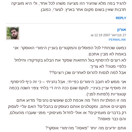
להגיד בפה מלא שהעיר הזו מציעה משהו לכל אחד, ולי היא מעניקה
תרבות שאין בשום מקום אחר בארץ. לצערי, כמובן.
REPLY
אורון
27 פברואר 2007 at 12:19
PERMALINK
כמעט שכחתי! לכל הפוסלים והמקטרים בעניין הימורי האוסקר: אני
באמת לא מבין אתכם.
לא רוצים להיסחף בגל החזאות שפקד את הבלוג בקודקודו וחילחל
כלפיי מטה? לא צריך.
אבל למה לנסות להרוס לאחרים שכן רוצים??
אני ממש לא חובב הימורים כפייתי, אבל נהניתי – כי זה כיף להיסחף.
זה מוסיף עניין בעיניי, לטקס שגם ככה היה די בלתי צפוי השנה בכמה
קטגוריות (לפחות לפני).
מה זו הפולניות הזו? מה אכפת לכם שאנשים נהנים? מדוע אתם
מקניטים אותם, ומקטלגים אותם כעוסקים בהבלים? האם עליי לעסוק
רק בדברים מעמיקים? או אולי לחדול מעיסוקיי מפני שעברו מהעולם,
והם כבר פאסה?
אתם יודעים מה יותר "פאסה" מהימורי אוסקר?