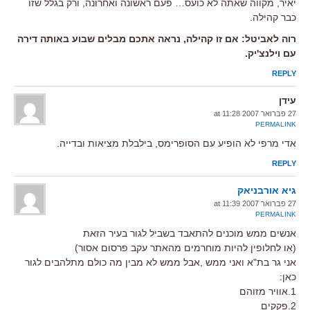
יאיר, מקווה שאתה לא כועס… פעם ראשונה ואחרונה, ורק בגלל שזו
כבר קהילה.
רוה לאביטל: אם זו קהילה, נראה אתכם מבלים שבוע באותה דירה
עם וילנצ'יק.
REPLY
עידן
27 פברואר 2007 at 11:28
PERMALINK
אדי מרפי לא הופיע עם הסופרימס, בילבלת מציאות ובדייה.
REPLY
גיא אורבניאק
27 פברואר 2007 at 11:39
PERMALINK
אנשים ממש מוכנים להתאבד בשביל לגור בעיר הזאת
(או לחלופין להיות מוחרמים מהאתר עקב פרסום אסור)
אני גר בת"א ואני ממש ,אבל ממש לא מבין מה כולם מתלהבים לגור
כאן:
1.אוויר מזוהם
2.פקקים