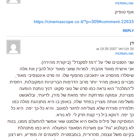
PERMALINK
אוף טופיק:
https://cinemascope.co.il/?p=309#comment-22633
REPLY
דן
26 פברואר 2007 at 19:39
PERMALINK
שני הסנטים שלי על "רמז לסקנדל" (ביקורת מהירה).
אני אישית מאוד אהבתי, למרות שאני מאוד יכול להבין את אלה
שיסלדו מהסרט או יתאכזבו מהסוף שלו. זה סרט אינטנסיבי מאוד,
מבויים באופן מהיר יותר מרוב הדרמות הבריטיות המקובלות, ויחסית
ל"המלכה" הוא נראה כמו סרט של טוני סקוט. דנץ' נותנת הופעה
מצויינת, עמוקה ומרתקת יותר מזאת של מירן, לדעתי, ובלאנשט
משלימה אותה מצויין בפחד שלה, באופן בו היא מתנהגת מולה כמו
תלמידה סוררת שלא מצליחה לחזור למוטב. והיא כל-כך יפה. היא כל
כך יפה. דווקא ביל ניי קצת חרק לי. לא נורא.
המוסיקה של פיליפ גלאס היא אלמנט שאי אפשר להתעלם ממנו, בטח
לא בקולנוע "גת" עם מערכת הסאונד המעולה. היא כמו מתנהלת
בקיום משל עצמה, סהרורית, בומבסטית. לפעמים זה מפריע, ויש רצון