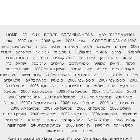
HOME
3D
9/11
BORAT
BREAKING NEWS
IMAX
THE DA VINCI
THE DAILY SHOW
CODE
אוסקר 2005
אוסקר 2006
אוסקר 2007
אוסקר
2008
אורחים
אינטרנט
אנג לי
אנימציה
ארכיון
ביקורת
במאים שעברו ניתוח
לשינוי מין
בקרוב
בשוטף
בתי קולנוע
ג'יימס בונד
גיבורי על
דוד פרלוב
די.וי.די
דפש מוד
האחים כהן
היי דפינישן
היצ'קוק/טריפו
הכי טובים
המדור המודפס
הספד
וודי אלן
טלוויזיה
טעויות תרגום
טריילרים
טרקובסקי
ישראל
כללי
מאבק היוצרים
מוזיקה
מועדון הגנוזים
מועדון הגנוזים 2007
מועצת הקולנוע
מפיצים
מר משיב
ניו יורק
סאנדאנס
סטיבן ספילברג
סיכום העשור
סיכום שנה
2006
סיכום שנה 2007
סיכום שנה 2008
סינמטק
סקירת בלוגים
סרטי ילדים
סרטי קיץ
סתם
פול מקרטני
פוליצרוסקופ
פוליצרסקופ 2006
פסטיבל ברלין
2006
פסטיבל ברלין 2007
פסטיבל ברלין 2008
פסטיבל ונציה 2006
פסטיבל
ונציה 2007
פסטיבל חיפה 2006
פסטיבל חיפה 2007
פסטיבל חיפה 2008
פסטיבל טורונטו 2006
פסטיבל ירושלים 2006
פסטיבל ירושלים 2007
פסטיבל
ירושלים 2008
פסטיבל קאן 2006
פסטיבל קאן 2007
פסטיבל קאן 2008
פסטיבלים
פרס אופיר 2006
פרס אופיר 2007
פרס אופיר 2008
קוונטין טרנטינו
קולנוע איטלקי
קולנוע ישראלי
קולנוע קוריאני
קטמנדו
קטנוניזם
קטעי וידיאו
קטעי מוזיקה
ראזיסקופ
ראזיסקופ 2006
שביתת התסריטאים
שוברי קופות
תאילנד
תיעודי
תסריטאות
© סינמסקופ. Say something clever here. Or not. You decide.