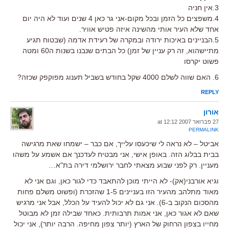
3.אין חניה
4.משפצים כל הזמן ובכל מקום-אני גר כאן 4 שנים ועוד לא היה יום
אחד שלא העיר אותי מהשינה איזה פטיש אוויר.
5.הבניינים באיכות ירודה ובמקרה של רעידת אדמה (שבטוח תגיע
מתיישהוא, זה רק עניין של זמן) כל הבתים שנבנו בשנות ה60 ומטה
פשוט יקרסו
6. האם שווה לשלם 4000 שקל בחודש בשביל תענוג מפוקפק שכזה?
REPLY
אורון
27 פברואר 2007 at 12:12
PERMALINK
אביטל – לא נראה לי שיכעסו עלייך, אם כבר – ישמחו שאת מרגישה
בבית בבלוג הזה. באופן אישי, אני מבטיח לעדכנך אם אשמע על משהו
מעניין. רק לפני שבוע מצאתי לחבר ירושלמי דירה בת"א…
וגיא אורבני(אק)- לא הייתי מוכן להתאבד כדי לגור כאן, וגם אני לא
מאוד מתלהב מהעיר הזו בעניינים 1-5 שהזכרת (ופשוט משלם פחות
מהסכום הנקוב ב-6). אני גם לא יכול להעיד על הכלל, אבל אני מרגיש
שאם לא אגור כאן, אני אמות תרבותית. כאחד שבילה זמן לא מבוטל
מחייו בצפון הרחוק של הארץ (יותר צפון מחיפה. הרבה יותר), אני יכול