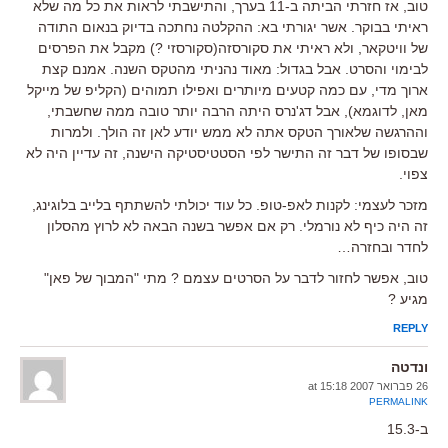
טוב, אז חזרתי הביתה ב-11 בערך, והתישבתי לראות את כל מה שלא
ראיתי בבוקר. אשר יגורתי בא: ההקלטה נחתכה בדיוק בנאום התודה
של וויטקאר, ולא ראיתי את סקורסזה(סקורסזי ?) מקבל את הפרסים
לבימוי והסרט. אבל בגדול: מאוד נהניתי מהטקס השנה. אמנם קצת
ארוך מדי, עם כמה קטעים מיותרים ואפילו תמוהים (הקליפ של מייקל
מאן, לדוגמא), אבל דג'נרס היתה הרבה יותר טובה ממה שחשבתי,
וההרגשה שלאורך הטקס אתה לא ממש יודע לאן זה הולך. ולמרות
שבסופו של דבר זה התישר לפי הסטטיסטיקה הישנה, זה עדיין היה לא
צפוי.
מזכר לעצמי: לקנות לאפ-טופ. כל עוד יכולתי להשתתף בלייב בלוגינג,
זה היה כיף לא נורמלי. רק אם אפשר בשנה הבאה לא לרוץ מהסלון
לחדר ובחזרה…
טוב, אפשר לחזור לדבר על הסרטים עצמם ? מתי "המבוך של פאן"
מגיע ?
REPLY
ונדטה
26 פברואר 2007 at 15:18
PERMALINK
ב-15.3