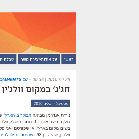
ראשי
על אודות/יצירת קשר
טבלת ה
28 יוני 2010 | 09:36
~
10 COMMENTS
חג'ג' במקום וולג'ין
פסטיבל ירושלים 2010
נירית אנדרמן מביאה
הבוקר ב"הארץ"
של
כולן בידיעה אחת.
1.
מתברר שג'ק וולג'י
בשום מקום בארץ? או שפורסם ואני פשו
וולג'ין, שהיה בן 93
כשנפטר בפילדלפיה