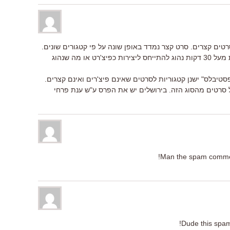
טים קצרים. סרט קצר נמדד באופן שונה על פי קטגורים שונים.
בכל מקרה, קצרים נחשבים עד 30 דקות מעל 30 דקות נהוג להתייחס ליצירות כפיצ'רט או מה שנהוג
סטיבלים רבים בעולם, ואםילו ב "A פסטיבלס" ישנן קטגוריות לסרטים שאינם פיצ'רים ואינם קצרים.
 סרטים מהסוג הזה. בירושלים יש את הפרס ע"ש ענת פרחי
Man the spam comments
Dude this spamm