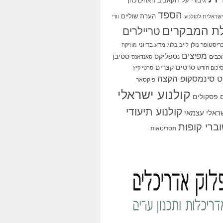
גיבורי על
דוקאביב
האחים כהן
הספד
הערת שוליים
שראלית לקולנוע
וודי
ת המבקרים
טריילרים
ריסטופר נולן
מדע בדיוני
לייב בלוג
מוזיקה
מפיצים
סטיבן
נטפליקס
כבים
סאנדאנס
סרטים קצרים
יכום חודש
סרטי קיץ
 סינמסקופ הקצה
פיקסאר
קולנוע ישראלי
פסקולים
קולנוע תיעודי
שראלי עצמאי
ברי קופות
תסריטאות