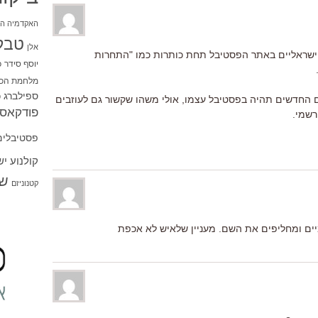
האקדמיה הי
טבל
אלן
ישראליים באתר הפסטיבל תחת כותרות כמו "התחרות
יוסף סידר
כ
מלחמת הכו
ספילברג
ס
ם החדשים תהיה בפסטיבל עצמו, אולי משהו שקשור גם לעוזבים
פודקאסט
רשמי.
פסטיבלים
קולנוע י
שו
קטנוניזם
ים ומחליפים את השם. מעניין שלאיש לא אכפת