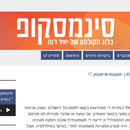
מבקרים
ביקורות סרטים
הרצאות
תסריט.ים
|
תגובות פייסבוק
״בוסית 
נגן
ל כותרות די מפתיעות בקשר לפסטיבל ירושלים, כשהן ארוזות
00
אודיו
ן נפטר בינואר האחרון. אני טועה או שדבר פטירתו לא פורסם
ט החמצתי? זו ידיעה די משמעותית שככה חמקה מעינינו.
, היה פטרון אמנויות משמעותי למדי, בעיקר בפילדלפיה. אבל