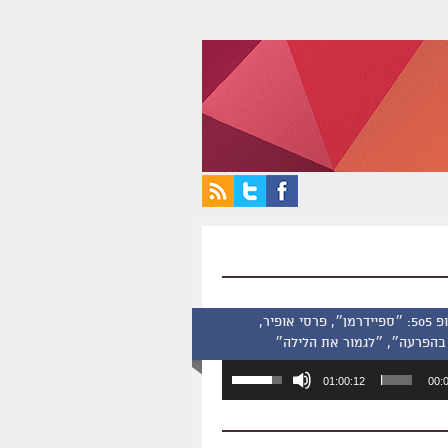
סינמסקופ 505: ״ספיידרמן״, פרסי אופיר,
בהפרעה״, ״לגמור את הלילה״
השתמש
01:00:12
00:
במקש
למעלה/למטה
כדי