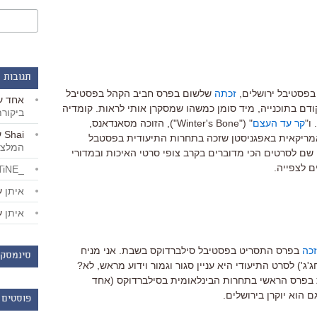
תגובות 
 בפסטיבל ירושלים,
זכתה
שלשום בפרס חביב הקהל בפסטיבל
אחד
ע
קודם בתוכנייה, מיד סומן כמשהו שמסקרן אותי לראות. קומדיה
ביקור
ו"
קר עד העצם
" ("Winter's Bone"), הזוכה מסאנדאנס,
Shai
ע
אמריקאית באפגניסטן שזכה בתחרות התיעודית בפסטבל
המלצו
שם לסרטים הכי מדוברים בקרב צופי סרטי האיכות ובמדורי
ם לצפייה.
_LiBERTiNE_
איתן
ע
איתן
ע
זכה
בפרס התסריט בפסטיבל סילברדוקס בשבת. אני מניח
סינמסקו
'ג') לסרט התיעודי היא עניין סגור וגמור וידוע מראש, לא?
פרס הראשי בתחרות הבינלאומית בסילברדוקס (אחד
ם הוא יוקרן בירושלים.
פוסטים 