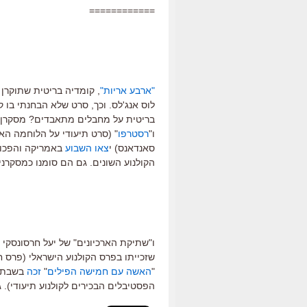
============
"ארבע אריות"
, קומדיה בריטית שתוקרן
לוס אנג'לס. וכך, סרט שלא הבחנתי בו 
בריטית על מחבלים מתאבדים? מסקרן. 
ו"
רסטרפו
" (סרט תיעודי על הלוחמה ה
סאנדאנס) י
צאו השבוע
באמריקה והפכו 
הקולנוע השונים. גם הם סומנו כמסקרני
ו"שתיקת הארכיונים" של יעל חרסונסקי
שזכייתו בפרס הקולנוע הישראלי (פרס חג
"
האשה עם חמישה הפילים
"
זכה
בשבת ב
הפסטיבלים הבכירים לקולנוע תיעודי). ג