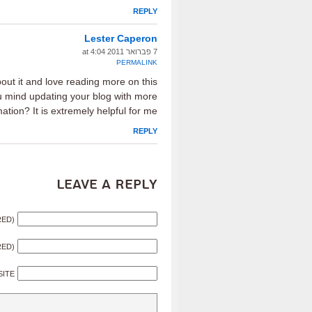
REPLY
Lester Caperon
7 פברואר 2011 at 4:04
PERMALINK
about it and love reading more on this
ou mind updating your blog with more
ation? It is extremely helpful for me.
REPLY
Leave a Reply
RED)
RED)
SITE