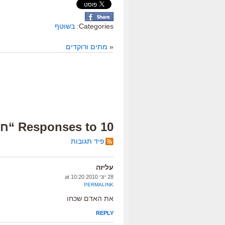
Categories:
בשוטף
«
מתים ורוקדים
10 Responses to “חג'ג' במקום וולג'ין”
פיד תגובות
עליזה
28 יוני 2010 at 10:20
PERMALINK
את האדם שכחו
REPLY