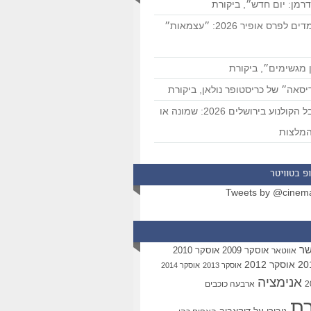
רמן: יום חדש״, ביקורת
המועמדים לפרס אופיר 2026: ״עצמאות״
 מגשימים״, ביקורת
סאה״ של כריסטופר נולאן, ביקורת
פסטיבל הקולנוע בירושלים 2026: שמונה או
מלצות
פ בטוויטר
Tweets by @cinem
שר
אוסקר 2009
אוסקר 2010
אווטאר
אוסקר 2012
אוסקר 2013
אוסקר 2014
אנימציה
ארבעה כוכבים
רת