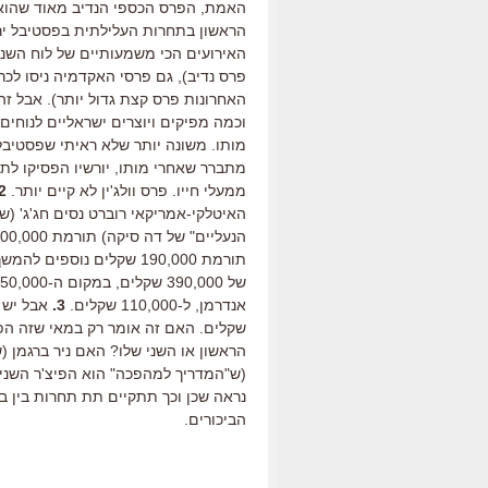
הראשון בתחרות העלילתית בפסטיבל יר
האירועים הכי משמעותיים של לוח השנה ה
פרס נדיב), גם פרסי האקדמיה ניסו לכ
האחרונות פרס קצת גדול יותר). אבל ז
וכמה מפיקים ויוצרים ישראליים לנוחים 
מותו. משונה יותר שלא ראיתי שפסטיבל 
מתברר שאחרי מותו, יורשיו הפסיקו לת
ממעלי חייו. פרס וולג'ין לא קיים יותר.
2.
האיטלקי-אמריקאי רוברט נסים חג'ג' (שה
תורמת 190,000 שקלים נו
אנדרמן, ל-110,000 שקלים.
3.
שקלים. האם זה אומר רק במאי שזה הפר
הראשון או השני שלו? האם ניר ברגמן (ש
(ש"המדריך למהפכה" הוא הפיצ'ר השני 
נראה שכן וכך תתקיים תת תחרות בין ברג
הביכורים.