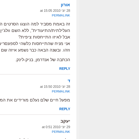
אורון
28 יוני 2010 at 15:05
PERMALINK
זה באמת מסביר למה הוצגו הסרטים ה
העלילתית/התיעודית", ללא השם וולג'ין.
אבל לאיזו התייחסות ציפית?
אני מניח שהתייחסות כלשהי לספונסרי
וזהו. ובשנה הבאה כבר נשמע איזה שם 
הכתבה של אנדרמן, בניק-לינק.
REPLY
ד
28 יוני 2010 at 15:50
PERMALINK
מפעל חיים שלם נעלם מורידים את המי
REPLY
יעקב
29 יוני 2010 at 0:51
PERMALINK