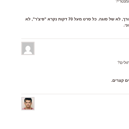
מנטרי?
רוה ליעקב: "פיצ'ר" זה רק עניין של אורך, לא של סוגה. כל סרט מעל 70 דקות נקרא "פיצ'ר", לא
י.
ולים?
ם קצרים.