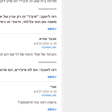
סליחה בית שאן זה פיצ'ר? לא סרט דוקו
=========
משנה אם הוא עלילתי, תיעודי או ניסיונ
REPLY
אבנר עזרא
29 יוני 2010 at 8:15
PERMALINK
והבחור של שולי והאח של דריקס הם חת
=========
רוה לאבנר: הם לא פיצ'רים, הם סרטי
REPLY
אורי
29 יוני 2010 at 9:27
PERMALINK
מישהו ראה את חרסונסקי?
REPLY