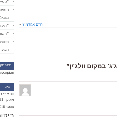
״ספייד
מוביל
חרם אקדמי?
»
״תיכון
״האודי
תשע ה
סינמסקו
ascopian
תגים
אבי נ
3D
אוסקר 2011
אוסקר 2015
ביקו