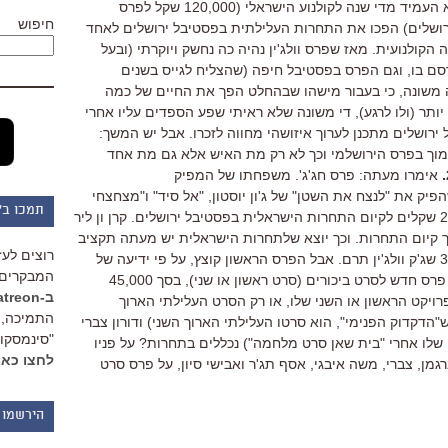
האמת, הפרס הכספי הנדיב מאוד שהוא העמיד מדי שנה לקולנוע הישראלי (120,000 שקל לפרס
חיפוש
ושלים) הפכו את התחרות העלילתית בפסטיבל ירושלים לאחד
קולנועית. מאז שפרס וולג'ין נהיה כה נחשק ויוקרתי (ובעל
רסם בו, וגם הפרס בפסטיבל חיפה (שהצליח לגייס בשנים
ה משונה, כי בעבור מישהו שבהחלט הפך את החיים של כמה
יותר (ולו לרגע), די משונה שלא ראיתי שפע הספדים עליו אחרי
ירושלים מתכנן לערוך איזושהי מחווה לזכרו. אבל יש המשך:
מוך בפרס הירושלמי וכך לא רק מת האיש אלא גם מת אחד
אימרו מעתה: פרס חג'ג'. משפחתו של המפיק
פיק את "לנצח את השטן" של ג'ון יוסטון, "אל סיד" ו"מצחצחי
תמכו ב"
הנעליים" של דה סיקה) תורמת 200,000 שקלים לקיום התחרות הישראלית בפסטיבל ירושלים. קרן ון ליר
ספים להמשך קיום התחרות. וכך יוצא שלתחרות הישראלית יש מעתה תקציב
רוצים לעז
של 390,000 שקלים, במקום ה-350,000 שג'ק וולג'ין תרם. אבל הפרס הראשון קוצץ, על פי ידיעה של
המבקרים 
אבל יש פרס חדש לסרט ביכורים (סרט ראשון או שני), בסך 45,000
ב-Patreon
ויקט הראשון או השני שלו, או רק הסרט העלילתי הארוך
התמיכה, 
"הדקדוק הפנימי", הוא סרטו העלילתי הארוך השני) ודורון צברי
"סינמסקופ
שלו אחרי "בית שאן סרט מלחמה") נכללים בתחרות? על פניו
לחצו כאן
מן, צברי, משה איבגי, אסף תג'ר ואבישי סיון, על פרס סרט
הירשמו 