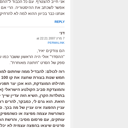
אני חייב להצטרף. עם כל הכבוד ל"ההסד
אפשר לשכתב את ההיסטוריה. הרי אם כ
אנחנו כבר בכיוון ההוא למה לא להרחיק 
REPLY
דני
7 מרץ 2007 at 22:21
PERMALINK
הם צודקים יאיר,
"ההסדר" אולי היה הראשון ששבר כמו 
ספק של הסרט "חתונה מאוחרת".
רוה לכולם: להבדיל ממה שחתום למח
ח
תהילתו המוצדקת, הוא אכן יצר תפנית
והמוצדקת סביב הקולנוע הישראלי (אך
בתולדות הקרן, השיא הזה עדיין שייך
הזאת. הוא גרם לי, כמבקר, להרים רא
עניין ההפצה אינו עניין של מה בכך.
כשהרשת עצמה מפיצה או כשהמפיק מ
עותקים, עם פרסום מסיבי, והרשת החז
סרטים שיצאו בהפצה עצמית לא יכלו 