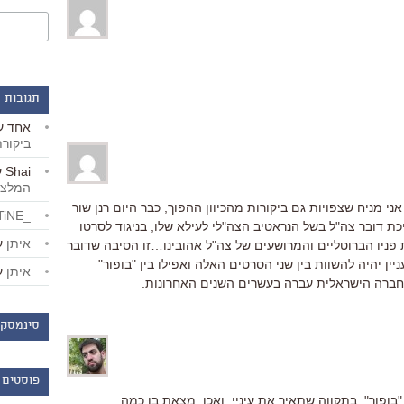
תגובות 
אחד
ע
ביקור
Shai
ע
המלצו
ני מניח שצפויות גם ביקורות מהכיוון ההפוך, כבר היום רנן שור
_LiBERTiNE_
ת דובר צה"ל בשל הנראטיב הצה"לי לעילא שלו, בניגוד לסרטו
איתן
ע
תרחש בכלא 6 וחושף את פניו הברוטליים והמרושעים של צה"ל אהובינו…זו הסיבה שדובר
ניין יהיה להשוות בין שני הסרטים האלה ואפילו בין "בופור"
איתן
ע
החברה הישראלית עברה בעשרים השנים האחרונות.
סינמסקו
פוסטים 
ופור", בתקווה שתאיר את עיניי. ואכן, מצאת בו כמה