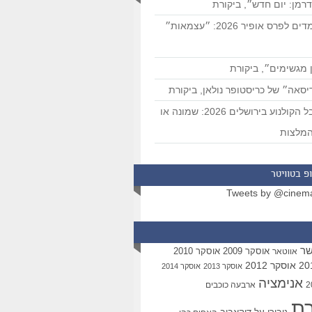
רמן: יום חדש״, ביקורת
המועמדים לפרס אופיר 2026: ״עצמאות״
 מגשימים״, ביקורת
סאה״ של כריסטופר נולאן, ביקורת
פסטיבל הקולנוע בירושלים 2026: שמונה או
מלצות
פ בטוויטר
Tweets by @cinem
שר
אוסקר 2009
אוסקר 2010
אווטאר
אוסקר 2012
אוסקר 2013
אוסקר 2014
אנימציה
ארבעה כוכבים
רת