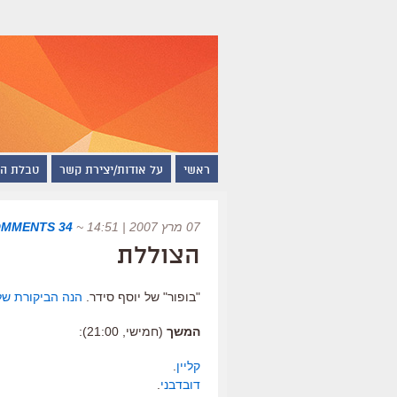
ראשי
על אודות/יצירת קשר
טבלת ה
07 מרץ 2007 | 14:51
~
34 COMMENTS
הצוללת
"בופור" של יוסף סידר.
הנה הביקורת של
המשך
(חמישי, 21:00):
קליין
.
דובדבני
.