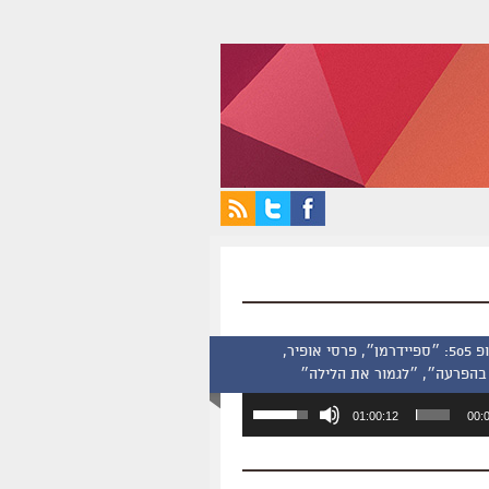
סינמסקופ 505: ״ספיידרמן״, פרסי אופיר,
בהפרעה״, ״לגמור את הלילה״
השתמש
01:00:12
00:
במקש
למעלה/למטה
כדי