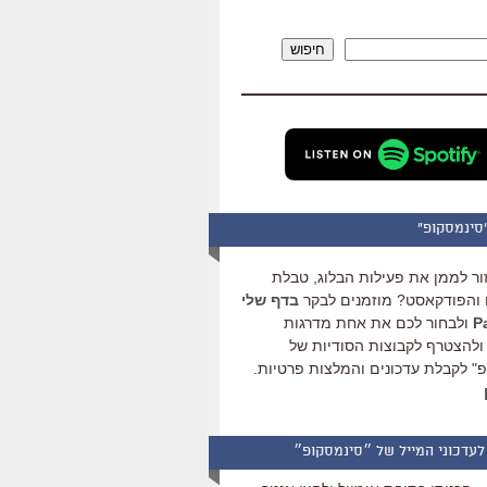
להגביר
או
חיפוש
להנמיך
עוצמת
שמע.
סינמסקופ"
ור לממן את פעילות הבלוג, טבלת
והפודקאסט? מוזמנים לבקר
בדף שלי
ולבחור לכם את אחת מדרגות
ולהצטרף לקבוצות הסודיות של
" לקבלת עדכונים והמלצות פרטיות.
לעדכוני המייל של ״סינמסקופ״