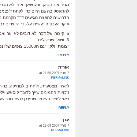
מכיר את השוק יודע שאף אחד לא הכר
להתעסק בה גם היום כדי לקחת לעצמם
הדרושים להפצה מגיעים דרך הקרנות ב
עיקר העבודה נעשית על-ידי היוצרים גם
5. קיצורו של דבר, לא דובים לא יער ואפילו משל לא היה.
6. ושולי שבשולים.
"צומת וולקן" עם ה15000 צופים שלו נכנס אצלך לרשימת הקופתיים? זה מכוון?
REPLY
אורית
7 מרץ 2007 at 21:56
PERMALINK
ליאיר, מצטערת, ולחתום למחיקה, ברו
וזכויות ההמונים שייך לדובר קוסאשוויל
ראוי ליוצר העיחיד שפירגן לנשר חבר של
REPLY
עדן
7 מרץ 2007 at 22:09
PERMALINK