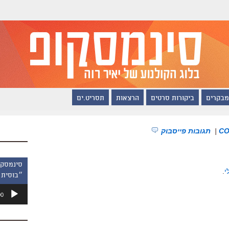
מבקרים
ביקורות סרטים
הרצאות
תסריט.ים
|
תגובות פייסבוק
י
.
״בוסית 
נגן
00
אודיו