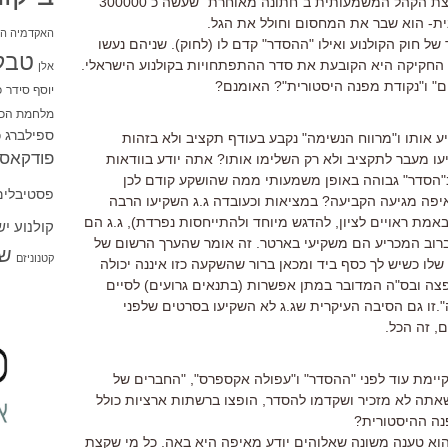
2. נק' השינויי הראויה להדגשה היא קפיצת הקהל המשמעותית ב"חתונה מאוחרת" שעשה כ 300000
ית- הוא שבר את המחסום וחולל את הגל.
האקדמיה הי
 של חוק הקולנוע ואילו "ההסדר" קדם לו (לחוק). שניהם נעשו
טבל
ת החקיקה היא הקובעת את סדר ההתפתחויות בקולנוע הישראלי.
אלן
יוסף סידר
כ
מלחמת הכו
ספילברג
ס
אותו ו"מרווח הנשימה" נקבע בעודף תקציב ולא בזהות
פודקאסט
עו מעבר לתקציב ולא רק השלימו אותו? אתה יודע בוודאות
"הסדר" גבוהה באופן משמעותי ממה שהושקע קודם לכן
פסטיבלים
מאיפה מגיעה הקביעה? במציאות וכעובדה ג.ג השקיעו הרבה
מת ראויים לציון, להדגש מיוחד ולהתייחסות נפרדת), ג.ג הם
קולנוע י
רוב המכריע הם משקיעי בארטר. זה אומר שהערך הרשום של
שו
קטנוניזם
 כשיש לך כסף ביד ומכאן ברור שהשקעה כזו איננה יכולה
פצה ובס"ה המדובר במתן אפשרות (בתנאים גרועים) לסיים
.זו גם הסיבה העיקרית שג.ג לא השקיעו בסרטים שלפני
, זה הכל.
מת עוד לפני "ההסדר" ו"עפולה אקספרס", "החברים של
 שאתה לא מזכיר ושקדמו להסדר, הופצו ברשתות ארציות כולל
נה ההיסטורית?
הוא טענה משונה שאלוהים יודע מאיפה היא באה. כל מי שקצת