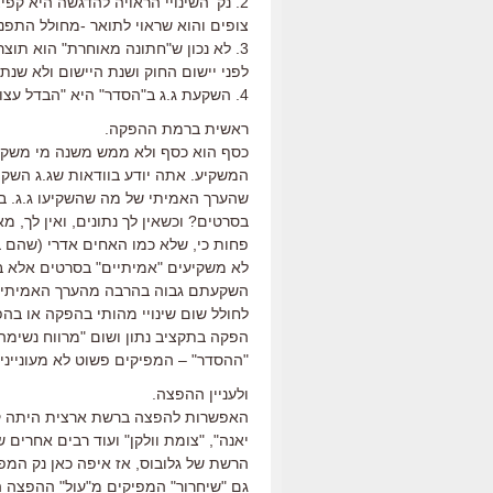
צופים והוא שראוי לתואר -מחולל התפנ
3. לא נכון ש"חתונה מאוחרת" הוא תוצר
לפני יישום החוק ושנת היישום ולא שנ
4. השקעת ג.ג ב"הסדר" היא "הבדל עצום" ו"נקודת מפנה היסטורית"? האומנם?
ראשית ברמת ההפקה.
כסף הוא כסף ולא ממש משנה מי משקיע 
המשקיע. אתה יודע בוודאות שג.ג השקי
שהערך האמיתי של מה שהשקיעו ג.ג. ב
בסרטים? וכשאין לך נתונים, ואין לך, 
פחות כי, שלא כמו האחים אדרי (שהם בא
לא משקיעים "אמיתיים" בסרטים אלא ב
השקעתם גבוה בהרבה מהערך האמיתי שלו
לחולל שום שינויי מהותי בהפקה או בה
הפקה בתקציב נתון ושום "מרווח נשימה"
"ההסדר" – המפיקים פשוט לא מעוניינים
ולעניין ההפצה.
האפשרות להפצה ברשת ארצית היתה קיי
יאנה", "צומת וולקן" ועוד רבים אחרים
הרשת של גלובוס, אז איפה כאן נק המפ
גם "שיחרור" המפיקים מ"עול" ההפצה 