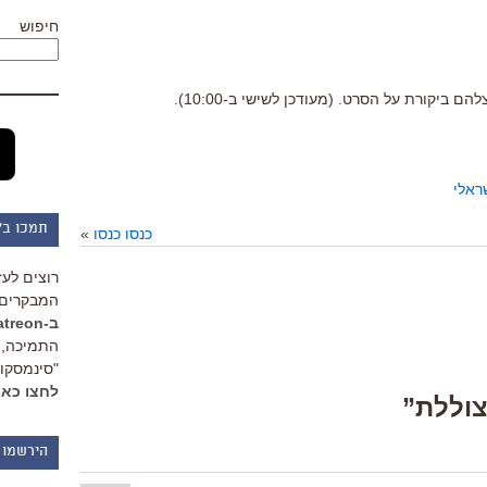
חיפוש
הם ביקורת על הסרט. (מעודכן לשישי ב-10:00).
ראלי
תמכו ב"
כנסו כנסו
»
רוצים לעז
המבקרים 
ב-Patreon
התמיכה, 
"סינמסקופ
לחצו כאן
הירשמו 