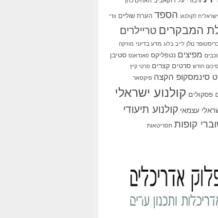
גיבורי על
דוקאביב
האחים כהן
הספד
הערת שוליים
שראלית לקולנוע
וודי
ת המבקרים
טריילרים
ריסטופר נולן
מדע בדיוני
לייב בלוג
מוזיקה
מפיצים
סטיבן
נטפליקס
כבים
סאנדאנס
סרטים קצרים
יכום חודש
סרטי קיץ
 סינמסקופ הקצה
פיקסאר
קולנוע ישראלי
פסקולים
קולנוע תיעודי
שראלי עצמאי
ברי קופות
תסריטאות