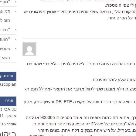
״ספייד
לי צפייה נוספת.
 הביקורת שלך, כנראה שאני אהיה היחיד בארץ שחוץ מפרגונים יש
ד על הסרט הזה.
מוביל
״תיכון
״האודי
תשע ה
תיב והכוונה היתה לכתוב – לא היה להיט – ולא כפי שהודפס
סינמסקו
שונה שלא לומר מופרכת.
ascopian
שות הלא מובנת שלך לגזול מדובר את התואר -מחולל תפנית-
תגים
אז כמה הערות למרות שבדימיוני אני כבר רואה אותך דורך בזעם על מקש ה DELETE והעשן שורק מתוך
אבי נ
3D
אוסקר 2011
1. "ההסדר" ו"חברים של יאנה" עשו, בערך, את אותה כמות צופים וזה אומר בסביבות ה90000 אז למה
ולא "החברים של יאנה"? זה הביא קצת יותר דוסים ופחות
אוסקר 2015
ים, ביג דיל, על ריש אחת במקום דלת אחת, בונים תיזה?
ביקו