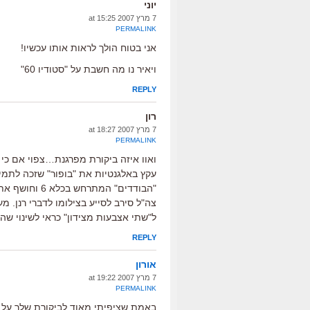
יוני
7 מרץ 2007 at 15:25
PERMALINK
אני בטוח הולך לראות אותו עכשיו!
ויאיר נו מה חשבת על "סטודיו 60"
REPLY
רון
7 מרץ 2007 at 18:27
PERMALINK
ואוו איזה ביקורת מפרגנת…צפוי אם כי א
עקץ באלגנטיות את "בופור" שזכה לתמיכ
"הבודדים" המ
צה"ל סירב לסייע בצילומו לדברי רנן. מע
ל"שתי אצבעות מצידון" כראי לשינוי ש
REPLY
אורון
7 מרץ 2007 at 19:22
PERMALINK
באמת שציפיתי מאוד לביקורת שלך על "ב