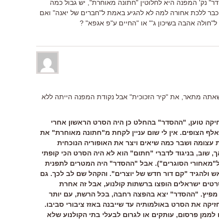
ר" נק' המפנה היא לחלוטין "חתונה מאוחרת", יש גבול כמה
בר ללכת אחורה למה לא להגיע באמת ל"חברים של יאנה" ואם
ל"חולה אהבה בשיכון ג'" או "החיים ע"פ אגפא" ?
שאתה מתאר, את "קיר הזכוכית" אבל נקודת המפנה הייתה ללא
יקה טוען, "ההסדר" בהחלט כן היה הסרט הראשון אחרי
מש שנות בצורת שחצה את קו 100 אלף הצופים. אין לי שום עניין לקחת מ"חתונה מאוחרת" את
 עצומה ושבר כמה שיאים ויצר את האופוריה הנוכחית
, שוב, בניגוד לדברי "חתום" הוא לא היה הסרט הכי קופתי
 ל"מאחורי הסוגרים"). אבל "ההסדר" היה המטרים לתפנית
ש ולהגיד "קם דור חדש של יוצרים". והקהל שם לב לכך. גם
 סרטים ישראלים הופצו ברשתות קולנוע, אבל זה אחרת
פיץ. "ההסדר" יצא בהפצה רחבה, בכל הרשת, עם יותר
יקה את הסרט באולמותיה עד שייבנה באזז ציבורי סביבו.
לממן פרסום, עותקים או לגרום לבעלי בתי הקולנוע שלא