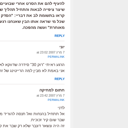
להעיף להם את הסרט אחרי שבועיים. 
שיצר ציפייה לבאות והתחיל תהליך ש
קראו בתשומת לב את דבריי: "הסדק ה
שכל מי שראה אותו הבין שאנחנו רגע ל
מאוחרת" ועשה מהפכה.
REPLY
יוני
7 מרץ 2007 at 23:02
PERMALINK
הרגע ראיתי "רוק 30" סידרה שדווקא לא ראיתי באינטרנט, פשוט גדול!!!
אני באמת לא מבין למה הרייטינג של זה
REPLY
חתום למחיקה
7 מרץ 2007 at 23:42
PERMALINK
לדני
אל תתחיל בהנחות ואל תנסה להוריד מ
שבר שום קיר זכוכית.
זה היה ונשאר דונבר שלא רק שבר את קיר