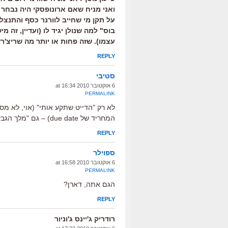
ואני מניח שאם ארונופסקי היה נבחר 
על תקן מי שחייב לוורנר כסף והתנצלות
בוס" למה שנולן יגיד לו (ועדיין, זה 
עצמו). שזה פחות או יותר מה שריצ'רד
REPLY
סטיבי
6 אוקטובר 2010 at 16:34
PERMALINK
לא רק "הדייט שתקע אותי" (אוי, לא מס
המחריד של due date) – גם "מלך הגבעה" של סודרברג. מלפני 20 שנה בערך.
REPLY
ספוילר
6 אוקטובר 2010 at 16:58
PERMALINK
הגם אתה, דארן?
REPLY
רודריק ג'יינס ג'וניור