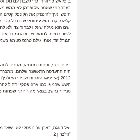
ב"פלאש פורוורד" כדי לשבת עם נולן ול
בעבר כמי שאמר שסופרמן לא ממש מעניין 
חיפשו איך להעמיק את הקונפליקטים הפנ
קלארק קנט הוא עיתונאי שזנח כל קשר 
ושם הוא מגלה שעליו לבחור צד ולא להי
לשוב בחזרה לסמולוויל, ולהתמודד עם 
הגנרל זוד, אותו גילם טרנס סטמפ בשני 
דיווח נוסף, ופחות מחמיא, מסביר למה 
היה ההעדפה הראשונה שלהם. מתברר ש
2012 (אז יפוגו הזכויות שבידי האול
חשש שבמאי כמו ארונופסקי יתחיל להתמ
סניידר נחשב במאי מהיר יותר שפחות מתע
ואל דאגה, דארן ארונופסקי לא יישאר מ
"וולברין 2 ".