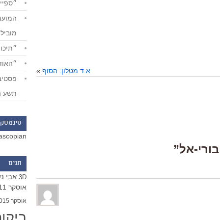
״ספייד
מוביל
״תיכון
״האודי
א.ד מטלון: הסוף
»
תשע ה
סינמסקו
ascopian
תגים
אבי נ
3D
אוסקר 2011
אוסקר 2015
ביקו