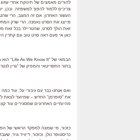
להורים מאמצים של תינוקת אחרי שזוג 
צריכים ללמוד להפוך למשפחה. ובכן, י
העשור האחרון. אם זה המצב, הרי שהטר
מייצג את הסרט נאמנה, הרי שרק המחשב
זאת הולך לסרט, שהטריילר בכל זאת מ
כאן אי פעם ראה סרט טוב עם קתרין היי
הבמאי של 
בתור התסריטאי והמפיק של "גרין לנטרן
ואם אנחנו כבר עם גיבורי על, עוד כמה 
את "סופרמן" החדש – שמיועד לצאת למסכים בקי
מהיומיים האחרונים שמסגירים עוד קצת 
כזכור, מי שמונה למפקד הראשי של הפר
כריסטופר נולן. וכזכור, דיוויד גויר, ש