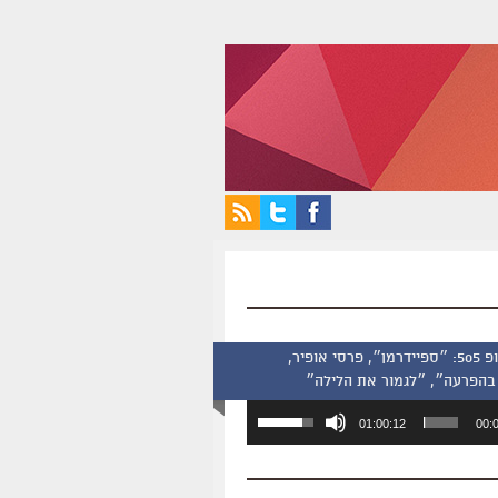
סינמסקופ 505: ״ספיידרמן״, פרסי אופיר,
בהפרעה״, ״לגמור את הלילה״
השתמש
01:00:12
00:
במקש
למעלה/למטה
כדי