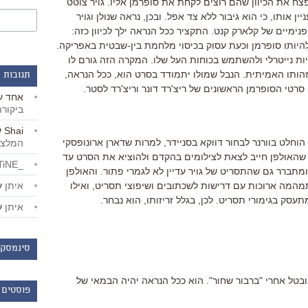
פצח את הכיוון שהם רוצים לקחת את סופרמן אליו. גויר צוטט
אותו, כי הוא גיבור ללא צד אפל. ובכן, נראה שנולן וגויר
ימיים של קלארק קנט. התקציר ככל הנראה ילך לכיוון כזה:
להיותו סופרמן וכעת עסוק בכיסוי מלחמת בין-שבטית באפריקה.
ות נייטרלי ולהשתמש בכוחות העל שלו. המקרה הזה גורם לו
זהותו האמיתית. הנבל שמולו יתמודד בסרט הוא, ככל הנראה,
תגובות 
סרטי הסופרמן הראשונים של ריצ'רד דונר וריצ'רד לסטר.
אחד
ע
ביקור
Shai
ע
הוחלט בוורנר לבחור דווקא בסניידר, למרות שדארן ארונופסקי
המלצו
האולפן חייב לצאת לצילומים בהקדם ולהוציא את הסרט עד
_LiBERTiNE_
פן) ומתברר גם שהתסריט של גויר עדיין לא לגמרי פתור. והאולפן
איתן
ע
המה ארוכות עם דרישות לשכתובים ושיפוצי תסריט, ואילו
סק בגימורי תסריט. לכן, בגלל זריזותו, הוא נבחר.
איתן
ע
סינמסקו
ובטל אחרי "ברבור שחור". הוא ככל הנראה יהיה הבמאי של
פוסטים 