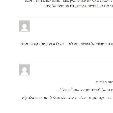
 ראשית שאני לא יכול לדמיין טובה ממנה לסרט הזה – אמה
כי אם גוון סטייסי. בקיצור, כנראה שיש אלוהים.
לפי איזה מקורקריטריון יש סיכוי שזה הסרט המרגש של העשור? זה לא… ויש לו 4 עגבניות רקובות מתוך
זה חלוקות.
הייגל, "הדייט שתקע אותי", כאילו?
חורה מקסימה, והיא לבדה יכולה לגרום לי לראות סרט שלה (רע