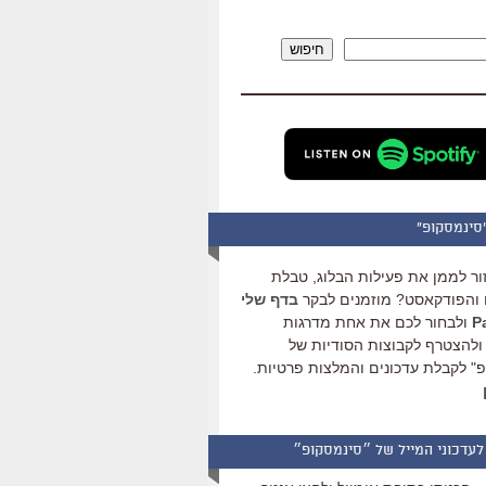
להגביר
או
חיפוש
להנמיך
עוצמת
שמע.
סינמסקופ"
ור לממן את פעילות הבלוג, טבלת
והפודקאסט? מוזמנים לבקר
בדף שלי
ולבחור לכם את אחת מדרגות
ולהצטרף לקבוצות הסודיות של
" לקבלת עדכונים והמלצות פרטיות.
לעדכוני המייל של ״סינמסקופ״