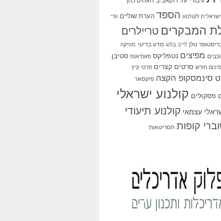
גיבורי על
דוקאביב
האחים כהן
הספד
הערת שוליים
שראלית לקולנוע
וודי
ת המבקרים
טריילרים
ריסטופר נולן
מדע בדיוני
לייב בלוג
מוזיקה
מפיצים
סטיבן
נטפליקס
כבים
סאנדאנס
סרטים קצרים
יכום חודש
סרטי קיץ
 סינמסקופ הקצה
פיקסאר
קולנוע ישראלי
פסקולים
קולנוע תיעודי
שראלי עצמאי
ברי קופות
תסריטאות