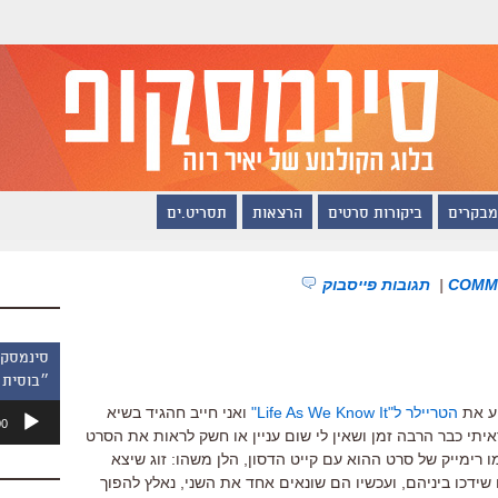
מבקרים
ביקורות סרטים
הרצאות
תסריט.ים
|
תגובות פייסבוק
״בוסית 
נגן
וע את
הטריילר ל"Life As We Know It"
ואני חייב חהגיד בשיא
00
אודיו
תי כבר הרבה זמן ושאין לי שום עניין או חשק לראות את הסרט
רימייק של סרט ההוא עם קייט הדסון, הלן משהו: זוג שיצא
ידכו ביניהם, ועכשיו הם שונאים אחד את השני, נאלץ להפוך