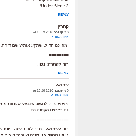
Under Siege 2!
REPLY
קתרין
6 אוקטובר 2010 at 16:13
PERMALINK
ומה עם הדייט שתקע אותי? שם דוחה, 
========
רוה לקתרין: נכון.
REPLY
שמואל
6 אוקטובר 2010 at 16:26
PERMALINK
מזעזע אותי לחשוב שבמאי שפחות מתע
גם בארצנו הקטנטונת
=============
רוה לשמואל: צריך לזכור שזה דיווח 
טיעון נוסף: אני מניח שוורנר רוצים 