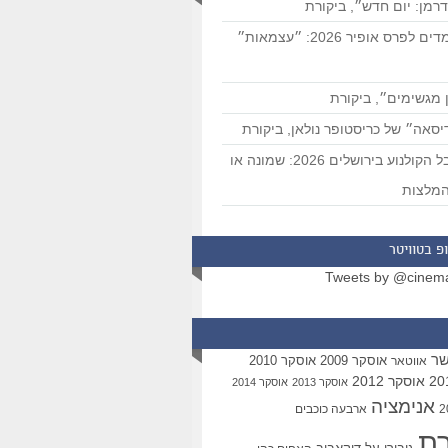
רמן: יום חדש״, ביקורת
המועמדים לפרס אופיר 2026: ״עצמאות״
 מגשימים״, ביקורת
סאה״ של כריסטופר נולאן, ביקורת
פסטיבל הקולנוע בירושלים 2026: שמונה או
מלצות
פ בטוויטר
Tweets by @cinem
שר
אוסקר 2009
אוסקר 2010
אווטאר
אוסקר 2012
אוסקר 2013
אוסקר 2014
אנימציה
ארבעה כוכבים
רת