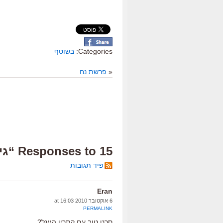
Categories:
בשוטף
«
פרשת נח
15 Responses to “גיבורי-אל”
פיד תגובות
Eran
6 אוקטובר 2010 at 16:03
PERMALINK
סרט טוב עם קתרין הייגל?