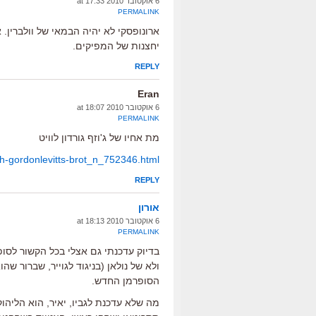
6 אוקטובר 2010 at 17:33
PERMALINK
ארונופסקי לא יהיה הבמאי של וולברין. 
יחצנות של המפיקים.
REPLY
Eran
6 אוקטובר 2010 at 18:07
PERMALINK
מת אחיו של ג'וזף גורדון לוויט
ph-gordonlevitts-brot_n_752346.html
REPLY
אורון
6 אוקטובר 2010 at 18:13
PERMALINK
בדיוק עדכנתי גם אצלי בכל הקשור לסו
ולא של נולאן (בניגוד לגוייר, שברור שה
הסופרמן החדש.
מה שלא עדכנת לגביו, יאיר, הוא הליהו