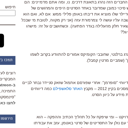
החברים הזה נהרג בתאונת דרכים. נו, ומה אתם מדמיינים: הם
חיפוש
ש סיכוי כמובן שמדובר באחד הסרטים היפים והמרגשים של
יילר שלו מוציא את דיבתו באופן פלילי ממש. אם לא, ואם הוא
ה עליו עושה לי צמרמורת עזה (אני רק מקווה, לטובת מי שבכל
שאיר חלק מהעלילה בגדר הפתעה). וכשחושבים על זה: מישהו
גל?
"Life As We Know It" הוא גרג ברלנטי, שחובבי הקומיקס אמורים להתוודע בקרוב לשמו
" (שמביים מרטין קמבל).
תמכו ב"
רוצים לעז
המבקרים 
דיווחי "סופרמן": אחרי שפורסם אתמול שזאק סניידר נבחר לביים
ב-Patreon
ץ 2012 – מקבץ
האתר סלאשפילם
כמה דיווחים
התמיכה, 
מידע על כיוון הסרט.
"סינמסקופ
לחצו כאן
ויקט – ומי שיפקח על כל תהליך הכתיב וההפקה – הוא
הירשמו 
עבד עם נולן על התסריטים של סרטי באטמן, עזב את עבודתו