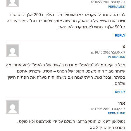
7 אוקטובר 2010 at 16:27
PERMALINK
לפי מה שזכור לי שקראתי אז אווטאר מכר מיליון ו 200 אלף כרטיסים
ושבר את השיא של טיטאניק.מה שזה אומר ש"זוהי סדום" שמכר עד כה
כ 500 אלף+ ממש לא מתקרב לאווטאר.
REPLY
X
7 אוקטובר 2010 at 16:48
PERMALINK
אבל דווקא המילה "פלאפל" מוזכרת ב"גשם של פלאפל" לרגע אחד. מה
שיותר מביך היה משפט הקופי של הסרט – הסרט שיצחיק אתכם
בפיתה. ובכל זאת, הייתי שמח אם מישהו היה מעלה את הפתיח הישן
שלהם.
REPLY
ארז
7 אוקטובר 2010 at 17:06
PERMALINK
נפוליאון דינמייט הופץ ברחבי העולם על ידי פארמונט ולא פוקס ,
הסרט היה שייך ל ג.ג.