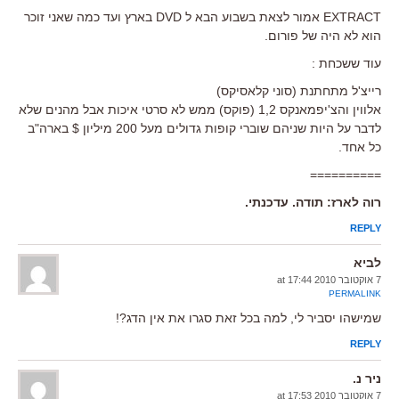
EXTRACT אמור לצאת בשבוע הבא ל DVD בארץ ועד כמה שאני זוכר
הוא לא היה של פורום.
עוד ששכחת :
רייצ'ל מתחתנת (סוני קלאסיקס)
אלווין והצ'יפמאנקס 1,2 (פוקס) ממש לא סרטי איכות אבל מהנים שלא
לדבר על היות שניהם שוברי קופות גדולים מעל 200 מיליון $ בארה"ב
כל אחד.
==========
רוה לארז: תודה. עדכנתי.
REPLY
לביא
7 אוקטובר 2010 at 17:44
PERMALINK
שמישהו יסביר לי, למה בכל זאת סגרו את אין הדג?!
REPLY
ניר נ.
7 אוקטובר 2010 at 17:53