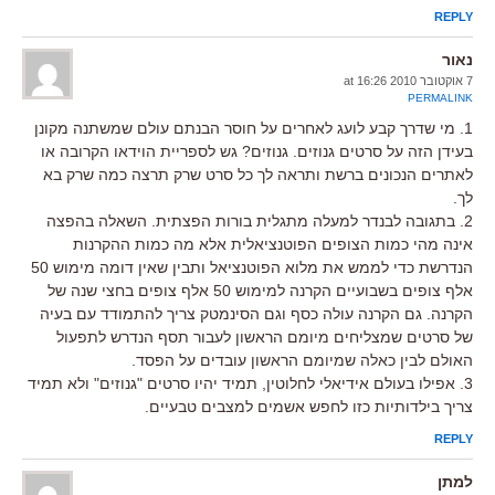
REPLY
נאור
7 אוקטובר 2010 at 16:26
PERMALINK
1. מי שדרך קבע לועג לאחרים על חוסר הבנתם עולם שמשתנה מקונן
בעידן הזה על סרטים גנוזים. גנוזים? גש לספריית הוידאו הקרובה או
לאתרים הנכונים ברשת ותראה לך כל סרט שרק תרצה כמה שרק בא
לך.
2. בתגובה לבנדר למעלה מתגלית בורות הפצתית. השאלה בהפצה
אינה מהי כמות הצופים הפוטנציאלית אלא מה כמות ההקרנות
הנדרשת כדי לממש את מלוא הפוטנציאל ותבין שאין דומה מימוש 50
אלף צופים בשבועיים הקרנה למימוש 50 אלף צופים בחצי שנה של
הקרנה. גם הקרנה עולה כסף וגם הסינמטק צריך להתמודד עם בעיה
של סרטים שמצליחים מיומם הראשון לעבור תסף הנדרש לתפעול
האולם לבין כאלה שמיומם הראשון עובדים על הפסד.
3. אפילו בעולם אידיאלי לחלוטין, תמיד יהיו סרטים "גנוזים" ולא תמיד
צריך בילדותיות כזו לחפש אשמים למצבים טבעיים.
REPLY
למתן