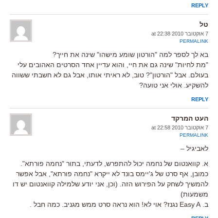
REPLY
טל
7 אוקטובר 2010 at 22:38
PERMALINK
בא לך לספר למה "הורטון שומע מישהו" שינה את חייך?
"מת לחיות" שינה גם את חיי, והוא עדיין אחד הסרטים האהובים עלי
בעולם. אבל "הורטון"? טוב, לא ראיתי אותו, אבל גם לא חשבתי ששווה
להשקיע. אולי אני טועה?
REPLY
העט המרקד
7 אוקטובר 2010 at 22:58
PERMALINK
לאביגיל –
א. קוואנטום של נחמה יכול להתפרש, לדעתי, בתור "נחמה פורתא".
כמובן, אף סרט של ג'יימס בונד לא ייקרא "נחמה פורתא", אבל אפשר
להמשיך לשחק על הפירוש הזה. (וכן, אני יודע שלמילה קוואנטום יש דו
משמעות)
ב. Easy A נגנז? אוי לא! הוא נראה סרט ממש מגניב. כמה חבל .