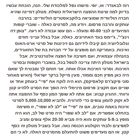
רוה לבאנדר: או, יופי. מישהו נפל למלכודת שלי. הנה, הוכחת עכשיו
בדיוק למה שיטת ההפצה הישראלית כושלת. מטלון דמיינה שהיא
חברה הוליוודית שמוציאה בלוקבאסטרים הוליוודיים: בהרבה
עותקים והרבה פרסום. ויודע מה, לסרטים כאלה – שוברי קופות
המיועדים לבני 40-60 ומעלה – הם עשו עבודה לא רעה. "צופן דה
וינצ'י", ג'יימס בונד האחרונים. כאלה. אבל בגלל ענייני חוזים
וגלובליזציה הם קיבלו לידיהם גם זיכיונות של סרטי ארט-האוס
ואיכות. באמריקה הם מופצים על ידי חברות בת של התאגידים,
בהנהלה עצמאית, ועם חשיבה על הפצה אלטרנטיבית. אבל
בישראל מטלון היתה צריכה לטפל בכל, בשוברי הקופות ובסרטי
האיכות. וסרטי האיכות אכלו אותה. אני חותם לך ומבטיח לך שאם
היה כאן מפיץ חכם וממזר, מעין מייקל ברקר ישראלי (האיש מאחור
סוני פיקצ'רס קלאסיקס), הוא היה לוקח את "פיי" בעותק אחד או
שניים ועם תקציב פרסום מינימלי היה הופך את הסרט ללהיט קטן
ורווחי. ההגיון קבוע: אם אתה לא שופך המון כסף על ההפצה אתה
לא זקוק להמון צופים כדי להרוויח. ולהביא 5,000-10,000 לסרטי
איכות באמת טובים, אם זה "פיי" או "לב לא שפוי", זו משימה
בהחלט אפשרית. אם "לב לא שפוי" היה סרט של לב, הוא היה
מופץ ב-5-8 עותקים והוא היה מביא 20-30 אלף צופים ומניב
למפיצים ולבתי הקולנוע הכנסה נאה. אבל בשביל מטלון זה כסף
קטן. אז הם מעדיפים פשוט להתעלם מהסרטים האלה. לא כי הם