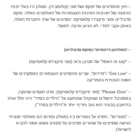
– חוץ מהסרטים של פוקס ושל סוני (קולומביה), מטלון היו בעלי זכות
ההפצה של חטיבות האיכות העצמאיות של האולפנים האלה: פוקס
סרצ'לייט וסוני פיקצ'רז קלאסיקס. הסרטים של שתי החברות האלה,
באופן עקבי למדי, לא הגיעו ארצה. למשל:
– "נפוליאון דיינמייט" (פוקס סרצ'לייט)
– "קונג פו האסל" של סטיבן צ'או (סוני פיקצ'רס קלאסיקס)
– "Get Low" ו"סיירוס", שניים מהסרטים העצמאיים המסקרנים של
השנה הנוכחית באמריקה.
– "Please Give" (סוני פיקצ'רס קלאסיקס), סרט מקסים שהוקרן
בפסטיבל ירושלים ושהקהל שמתענג על "הילדים בסדר" היה זולל אותו
בתיאבון (ובעיני הוא טוב וחריף יותר מ"הילדים בסדר").
– "נוטוריוס", הסרט על נוטוריוס ביג (מטלון ופורום הם מאלופי מנציחי
הגישה שסרטים על שחורים וסרטים על ספורט פשוט אסור להביא
לישראל).