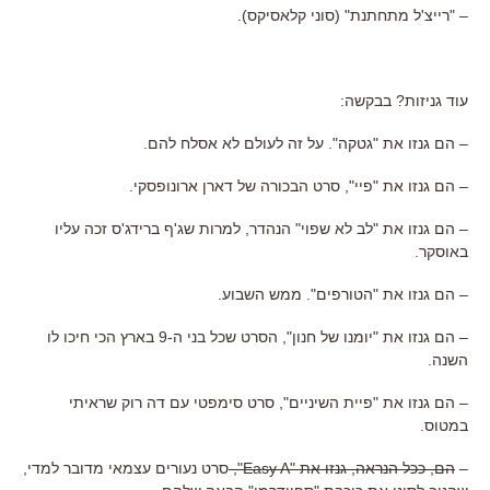
– "רייצ'ל מתחתנת" (סוני קלאסיקס).
עוד גניזות? בבקשה:
– הם גנזו את "גטקה". על זה לעולם לא אסלח להם.
– הם גנזו את "פיי", סרט הבכורה של דארן ארונופסקי.
– הם גנזו את "לב לא שפוי" הנהדר, למרות שג'ף ברידג'ס זכה עליו
באוסקר.
– הם גנזו את "הטורפים". ממש השבוע.
– הם גנזו את "יומנו של חנון", הסרט שכל בני ה-9 בארץ הכי חיכו לו
השנה.
– הם גנזו את "פיית השיניים", סרט סימפטי עם דה רוק שראיתי
במטוס.
–
הם, ככל הנראה, גנזו את "Easy A",
סרט נעורים עצמאי מדובר למדי,