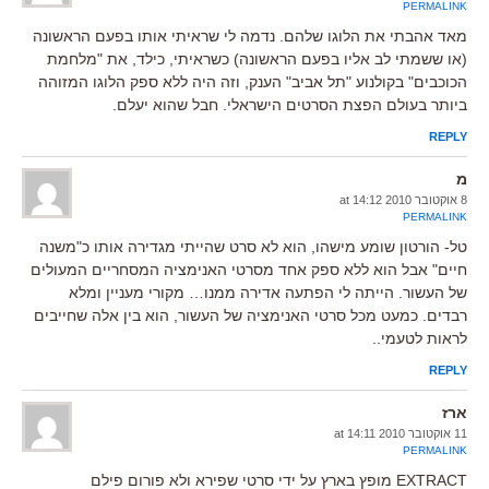
PERMALINK
מאד אהבתי את הלוגו שלהם. נדמה לי שראיתי אותו בפעם הראשונה
(או ששמתי לב אליו בפעם הראשונה) כשראיתי, כילד, את "מלחמת
הכוכבים" בקולנוע "תל אביב" הענק, וזה היה ללא ספק הלוגו המזוהה
ביותר בעולם הפצת הסרטים הישראלי. חבל שהוא יעלם.
REPLY
מ
8 אוקטובר 2010 at 14:12
PERMALINK
טל- הורטון שומע מישהו, הוא לא סרט שהייתי מגדירה אותו כ"משנה
חיים" אבל הוא ללא ספק אחד מסרטי האנימציה המסחריים המעולים
של העשור. הייתה לי הפתעה אדירה ממנו… מקורי מעניין ומלא
רבדים. כמעט מכל סרטי האנימציה של העשור, הוא בין אלה שחייבים
לראות לטעמי..
REPLY
ארז
11 אוקטובר 2010 at 14:11
PERMALINK
EXTRACT מופץ בארץ על ידי סרטי שפירא ולא פורום פילם