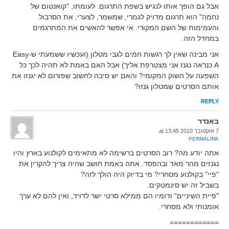
אבל גם הופך אותו לנגיש בשפת התרגום. לעומתו, "קואנטום של
נחמה" הוא תרגום מדויק לגמרי, שמשמר, לצערי, את הסרבול
והעמימות של השם המקורי. אי אפשר להאשים את המתרגמים
במחדל הזה.
אני מבינה שאין לך רגשות חמים לגבי מטלון (ועכשיו ששמעתי ש-Easy
A כנראה נגנז אני מצטרפת אליך) אבל האם באמת לא תהיה לכך כל
השפעה על השוק המקומי? והאם יש סיבה לחשוב שפורום לא יגנזו את
אותם הסרטים שמטלון גנזו?
REPLY
באנדר
7 אוקטובר 2010 at 13:45
PERMALINK
אתה יודע מה? רוב הסרטים ברשימה לא מתאימים לקולנוע בארץ והיו
נגנזים מהר מאד ובהפסד. אתה באמת חושב שהיה צריך להקרין את
"פיי" בקולנוע מסחרי? מי בדיוק היה הולך לזה?
בשביל זה יש סינמטקים.
"פיית השיניים" ודומיו הם ממילא סרטי ישר לדויד, ואין להם לא ערך
אומנותי ולא מסחרי.
============