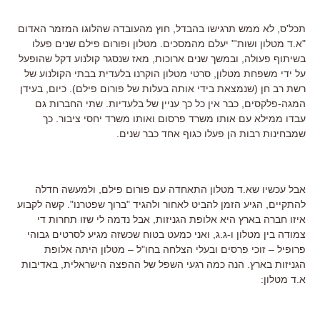
תכל'ס, לא ממש תרגישו בהבדל, חוץ מהעובדה שהלוגו המזמר האדום
"א.ד מטלון ושות'" יעלם מהמסכים. מטלון ופורום פילם שנים פעלו
בשיתוף פעולה, ובמשך שנים ארוכות, מאז שנסגר קולנוע דקל שהופעל
על ידי משפחת מטלון, סרטי מטלון הוקרנו בלעדית בבתי הקולנוע של
רשת רב חן (שנמצאת בידי אותה בעלות של פורום פילם). כיום, בעידן
המגה-פלקסים, כבר אין כל כך עניין של בלעדיות. שתי החברות גם
עבדו ממילא עם אותו משרד פרסום ואותו משרד יחסי ציבור. כך
שמבחינות רבות הן פעלו כגוף אחד כבר שנים.
אבל עכשיו שא.ד מטלון התאחדה עם פורום פילם, ולמעשה חדלה
להתקיים, הגיע הזמן להביט לאחור ולהגיד "ברוך שפטרנו". קשה לקבוע
איזו חברה בארץ היא אלופת הגניזות, אבל נדמה לי שזו תחרות די
צמודה בין מטלון ו-ג.ג, ואני כמעט בטוח שכשזה מגיע לסרטים גבוהי
פרופיל – זוכי פרסים ובעלי הצלחה בחו"ל – מטלון היתה אלופת
הגניזות בארץ. הנה כמה רגעי השפל של ההפצה הישראלית, באדיבות
א.ד מטלון: