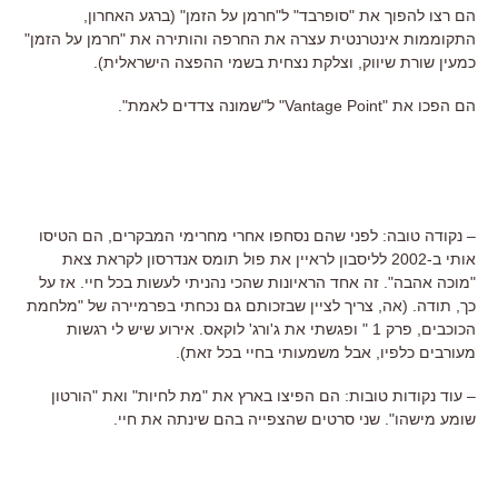
הם רצו להפוך את "סופרבד" ל"חרמן על הזמן" (ברגע האחרון,
התקוממות אינטרנטית עצרה את החרפה והותירה את "חרמן על הזמן"
כמעין שורת שיווק, וצלקת נצחית בשמי ההפצה הישראלית).
הם הפכו את "Vantage Point" ל"שמונה צדדים לאמת".
– נקודה טובה: לפני שהם נסחפו אחרי מחרימי המבקרים, הם הטיסו
אותי ב-2002 לליסבון לראיין את פול תומס אנדרסון לקראת צאת
"מוכה אהבה". זה אחד הראיונות שהכי נהניתי לעשות בכל חיי. אז על
כך, תודה. (אה, צריך לציין שבזכותם גם נכחתי בפרמיירה של "מלחמת
הכוכבים, פרק 1 " ופגשתי את ג'ורג' לוקאס. אירוע שיש לי רגשות
מעורבים כלפיו, אבל משמעותי בחיי בכל זאת).
– עוד נקודות טובות: הם הפיצו בארץ את "מת לחיות" ואת "הורטון
שומע מישהו". שני סרטים שהצפייה בהם שינתה את חיי.