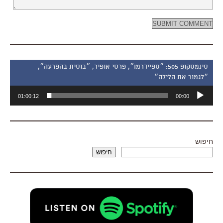
סינמסקופ 505: ״ספיידרמן״, פרסי אופיר, ״בוסית בהפרעה״,
״לגמור את הלילה״
נגן
01:00:12
00:00
אודיו
חיפוש
חיפוש