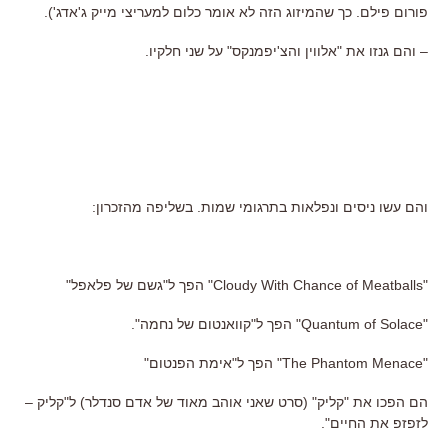
פורום פילם. כך שהמיזוג הזה לא אומר כלום למעריצי מייק ג'אדג').
– והם גנזו את "אלווין והצ'יפמנקס" על שני חלקיו.
והם עשו ניסים ונפלאות בתרגומי שמות. בשליפה מהזכרון:
"Cloudy With Chance of Meatballs" הפך ל"גשם של פלאפל"
"Quantum of Solace" הפך ל"קוואנטום של נחמה".
"The Phantom Menace" הפך ל"אימת הפנטום"
הם הפכו את "קליק" (סרט שאני אוהב מאוד של אדם סנדלר) ל"קליק –
לזפזפ את החיים".