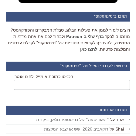
תמכו ב"סינמסקופ"
רוצים לעזור לממן את פעילות הבלוג, טבלת המבקרים והפודקאסט?
מוזמנים לבקר
בדף שלי ב-Patreon
ולבחור לכם את אחת מדרגות
התמיכה, ולהצטרף לקבוצות הסודיות של "סינמסקופ" לקבלת עדכונים
והמלצות פרטיות.
לחצו כאן
הירשמו לעדכוני המייל של ״סינמסקופ״
הכניסו כתובת אימייל ולחצו אנטר
תגובות אחרונות
אחד
על
״האודיסאה״ של כריסטופר נולאן, ביקורת
Shai
על
דוקאביב 2026: שש או שבע המלצות