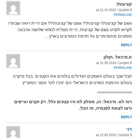
קציצות!
8 אוקטובר 2010 at 11:14
PERMALINK
גשם של קציצות!! קציצות!!! גשם של קציצות!!!! אם היית רואה שבחרו
לקרוא לסרט גשם של קציצות, היית מצליח למלא שלושה ארבעה
פוסטים מתמרמרים על חרפת המפיצים בארץ…
REPLY
א.מיכאל .חןלון
8 אוקטובר 2010 at 11:38
PERMALINK
חבל שכך בעולם העסקים הגדולים בולעים את הקטנים .בכל מיקרה
בעולם ההפצת הסרטים הישראלי הם יזכרו לעד ממני המעריץ
==============
רוה לא. מיכאל: הו, מטלון לא היו קטנים כלל. רק זקנים ועייפים
ורצו לצאת לפנסיה, זה הכל.
REPLY
רני
8 אוקטובר 2010 at 12:49