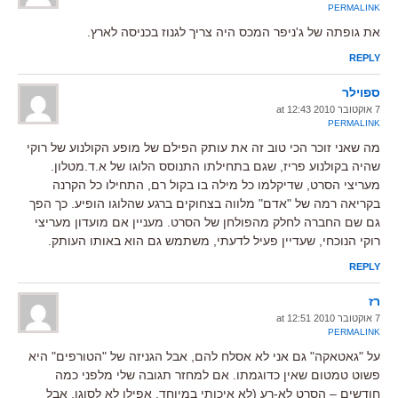
PERMALINK
את גופתה של ג'ניפר המכס היה צריך לגנוז בכניסה לארץ.
REPLY
ספוילר
7 אוקטובר 2010 at 12:43
PERMALINK
מה שאני זוכר הכי טוב זה את עותק הפילם של מופע הקולנוע של רוקי
שהיה בקולנוע פריז, שגם בתחילתו התנוסס הלוגו של א.ד.מטלון.
מעריצי הסרט, שדיקלמו כל מילה בו בקול רם, התחילו כל הקרנה
בקריאה רמה של "אדם" מלווה בצחוקים ברגע שהלוגו הופיע. כך הפך
גם שם החברה לחלק מהפולחן של הסרט. מעניין אם מועדון מעריצי
רוקי הנוכחי, שעדיין פעיל לדעתי, משתמש גם הוא באותו העותק.
REPLY
רז
7 אוקטובר 2010 at 12:51
PERMALINK
על "גאטאקה" גם אני לא אסלח להם, אבל הגניזה של "הטורפים" היא
פשוט טמטום שאין כדוגמתו. אם למחזר תגובה שלי מלפני כמה
חודשים – הסרט לא-רע (לא איכותי במיוחד, אפילו לא לסוגו, אבל