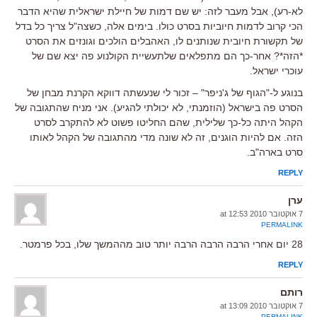
לא-רע), אבל מעבר לזה: יש שם דמות של חיילת ישראלית שהיא הדבר
הכי קרוב לדמות חיוביות בסרט כולו. בימים אלה, כשצה"ל צריך כל בדל
של תקשורת חיובית שנותנים לו, האהבלים הולכים וגונזים את הסרט
*הזה*? אחר-כך הם מתפלאים שלתעשיית הקולנוע פה יצא שם של
עוכרי ישראל.
בנוגע ל-"הגוף של ג'ניפר" – זכור לי שנעשתה דווקא הקרנת מבחן של
הסרט פה בישראל (הוזמנתי, לא יכולתי להגיע). אני מניח שהתגובה של
הקהל היתה כל-כך שלילית, שהם החליטו פשוט לא להתקרב לסרט
הזה. אם להיות הוגנים, זה לא שונה מדי מהתגובה של הקהל לאותו
סרט בארה"ב.
REPLY
ערן
7 אוקטובר 2010 at 12:53
PERMALINK
28 יום אחרי הרבה הרבה הרבה יותר טוב מההמשך שלו, בכל פרמטר.
REPLY
רותם
7 אוקטובר 2010 at 13:09
PERMALINK