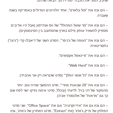
שהניב לסוני את כוכבת "ספיידרמן" הבאה שלהם.
– הם גנזו את "פול בלארט", אחד הלהיטים הגדולים באמריקה בשנה
שעברה.
– הם גנזו את "מר שועל המהולל" של ווס אנדרסון (אבל היו אדיבים
מספיק להשאיר עותק פילם בארץ שהסתובב בין הסינמטקים).
– הם גנזו את "הגופה של ג'ניפר", הסרט השני של דיאבלו קדי ("ג'ונו")
כתסריטאית.
– הם גנזו את "פיינאפל אקספרס".
– הם גנזו את "Walk Hard".
– הם גנזו את "כל אנשי המלך" (סרט שכנראה רק אני אהבתי).
– הם גנזו את "28 שבועות אחרי", סרט ההמשך שהיה טוב יותר
מהמקור של דני בויל. לדעתי (ובכלל, סרטי אימה נזרקו ישר לפח שם.
כך גם "מראות" של אלכסנדר אג'ה).
– הם גנזו גם את "אידיוקרטיה" וגם את "Office Space", שני סרטי
הפולחן של מייק ג'אדג' (את "Extract", סרטו האחרון של ג'אדג', גנזו