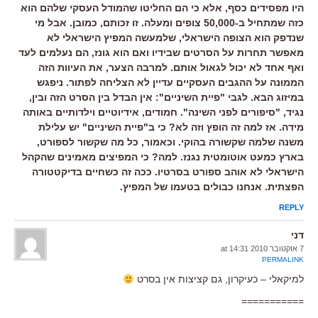
היו מפסידים כסף, אלא כי הם החליטו שהמודל העסקי שלהם הוא
כזה שמתחיל ב-50,000 צופים ומעלה. זו זכותם, כמובן. אבל מי
שנדפק הוא הצופה הישראלי, שלמעשה המפיץ הישראלי לא
מאפשר תחרות על הסרטים שבידיו ואם הוא גונז, הם נעלמים לעד
ואף אחד לא יכול לגאול אותם. למרבה הצער, את העיוות הזה
הממונה על ההגבים העסקיים עדיין לא הצליחה לפתור. ניפגש
במיזוג הבא. לגבי "פיית השיניים": אין הבדל בין הסרט הזה ובין,
נגיד, "סיפורים לפני השינה". חמודים, אידיוטיים וילדותיים באותה
מידה. אז למה זה הופץ וזה לא? כי ב"פיית השיניים" יש עלילת
משנה שלמה שקשורה בהוקי. וכאמור, כל מה שקשור לספורט,
בארץ כמעט אוטומטית נגנז. למה? כי המפיצים מאמינים שהקהל
הישראלי לא אוהב ספורט בסרטיו. ככה זה כשחיים בדיקטטורה
הפצתית. אנחנו כבולים בטעמו של המפיץ.
REPLY
דני
7 אוקטובר 2010 at 14:31
PERMALINK
למיקאלי – כעיקרון, גם קציצות אין בסרט
===========