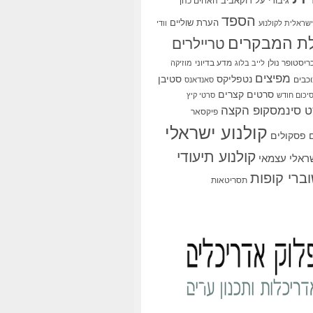
גיבורי על
דוקאביב
האחים כהן
הספד
הערת שוליים
שראלית לקולנוע
וודי
ת המבקרים
טריילרים
ריסטופר נולן
מדע בדיוני
לייב בלוג
מוזיקה
מפיצים
סטיבן
נטפליקס
כבים
סאנדאנס
סרטים קצרים
יכום חודש
סרטי קיץ
 סינמסקופ הקצה
פיקסאר
קולנוע ישראלי
פסקולים
קולנוע תיעודי
שראלי עצמאי
ברי קופות
תסריטאות