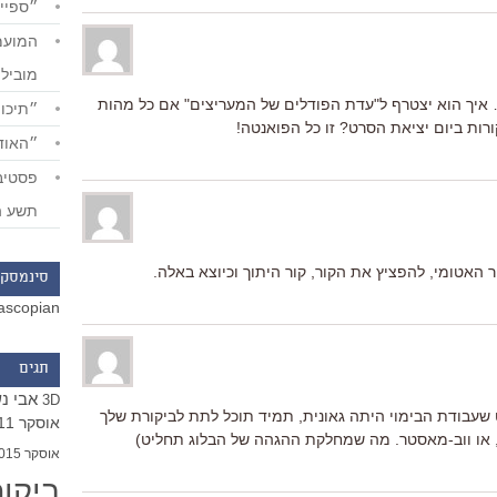
״ספייד
מוביל
 איך הוא יצטרף ל"עדת הפודלים של המעריצים" אם כל מהות
״תיכון
רות ביום יציאת הסרט? זו כל הפואנטה!
״האודי
תשע ה
 האטומי, להפציץ את הקור, קור היתוך וכיוצא באלה.
סינמסקו
ascopian
תגים
אבי נ
3D
שעבודת הבימוי היתה גאונית, תמיד תוכל לתת לביקורת שלך
אוסקר 2011
 או ווב-מאסטר. מה שמחלקת ההגהה של הבלוג תחליט)
אוסקר 2015
ביקו