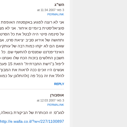
הש"ג
3 מאי 2007 at 11:34
PERMALINK
אני לא רוצה לפגוע באקסטזה האופפת 
סוציאליסטית ביומיים איחור. אני לא
ותחושה של אירוע סביב יציאת סרט, אבל
שאם הם לא יקחו כמות רבה של עותקים 
האינדיפנדנט שמנסים להחשף שם. כל ה
חשבון החלשים בזכות הכח שלו ואנחנו כ
ליפול ב
אנשים היו זוכים ככה לראות את המבוך א
להלל את זה בכל פה (ולהתלונן על כמות
REPLY
אוסבורן
3 מאי 2007 at 12:03
PERMALINK
לגע"ס: זו הכותרת של הביקורת בוואלה, 
http://e.walla.co.il/?w=/227/1100897