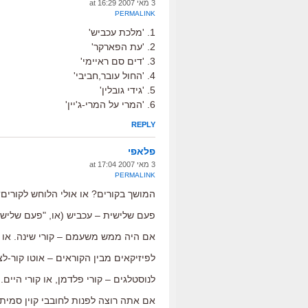
3 מאי 2007 at 16:29
PERMALINK
1. 'מלכת עכביש'
2. 'עת הפארקר'
3. 'דים סם ראיימי'
4. 'החול עובר,חביבי'
5. 'גידי גובלין'
6. 'המרי על המרי-ג'יין'
REPLY
פלאפי
3 מאי 2007 at 17:04
PERMALINK
המושך בקורים? או אולי הלוחש לקורים
פעם שלישית – עכביש (או, "פעם שלישית 
אם היה ממש משעמם – קורי שינה. או "
לפיזיקאים מבין הקוראים – אוטו קור-לצ
לנוסטלגים – קורי פלדמן, או קורי היים. 
אם אתה רוצה לפנות לחובבי קוין סמית'