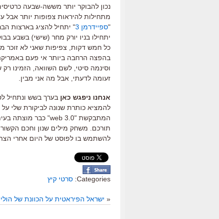
נכון להבוקר יותר מששה-שבעה כרטיסים 
מתחילות להיראות צפופות יותר אבל עד
"
ספיידרמן 3
" יתחיל להציג בארצות הב
יתחילו בניו יורק מחר (שישי) בשבע בב
כל חמש דקות, צפיפות שאני לא זוכר מ
וסינמה סיטי, לשם השוואה, הזמינו רק ש
זעומה לדעתי, אבל מה אני מבין.
אנחנו ניפגש כאן
בערך בשש ונתחיל לס
להמציא כותרת שנונה לביקורת שלי על "
המתבקשת "web 3.0" כב
תורכם. משחק מילים שנון וחכם הקשור 
להשתמש בו לפוסט של היום אחרי הצהר
Categories:
סרטי קיץ
«
ישראל הפיראטית על הכוונת של הוליו