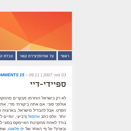
ראשי
על אודות/יצירת קשר
טבלת ה
03 מאי 2007 | 09:11
~
15 COMMENTS
ספיידי-דיי
לא רק בישראל הוחרמו מבקרים מההקרנ
אולפני סוני: אם אתה ביקורתי מדי, אתה
הסרט. אבל להבדיל מישראל, בארצות ה
יותר. וולס כתב
אתמול
(רביעי, יומיים 
בודד לאחת מהקרנות האיימקס בסוני לינק
ובארץ? על פי האתר של
יס פלאנט
, שמ