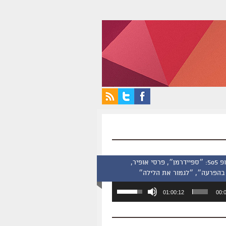
סינמסקופ 505: ״ספיידרמן״, פרסי אופיר,
בהפרעה״, ״לגמור את הלילה״
השתמש
01:00:12
00:
במקש
למעלה/למטה
כדי