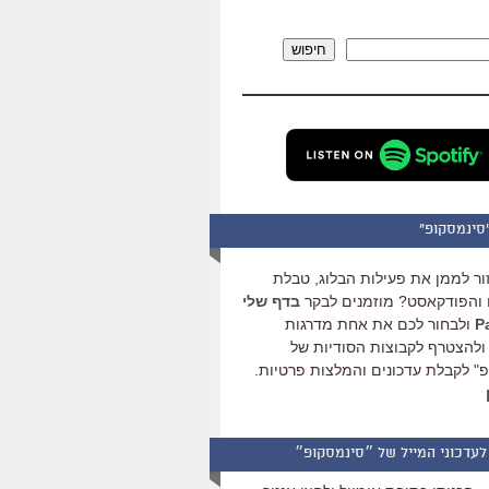
להגביר
או
חיפוש
להנמיך
עוצמת
שמע.
סינמסקופ"
ור לממן את פעילות הבלוג, טבלת
והפודקאסט? מוזמנים לבקר
בדף שלי
ולבחור לכם את אחת מדרגות
ולהצטרף לקבוצות הסודיות של
" לקבלת עדכונים והמלצות פרטיות.
לעדכוני המייל של ״סינמסקופ״