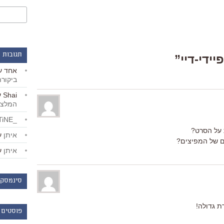
תגובות 
אחד
ע
ביקור
Shai
ע
המלצו
_LiBERTiNE_
 על הסרט?
איתן
ע
ם של המפיצים?
איתן
ע
סינמסקו
ת גדולה!
פוסטים 