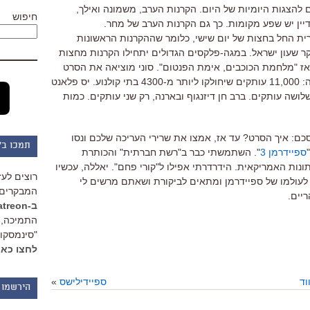
להצגות היומיות של היום. הקרנות הערב, משמונה ואילך,
חיפוש
יין יש שפע מקומות. כך גם הקרנות הערב של מחר.
רית החל בחצות של יום שישי, כלומר שההקרנות הראשונות
וקר שעון ישראל. במגה-פלקסים הגדולים יתחילו הקרנות מחצות
אז "מלחמת הכוכבים, אימת הפנטום". סוני מוציאה את הסרט
בהפצה הרחבה ביותר אי פעם באמריקה: 11,000 עותקים שיחולקו ליותר מ-4300 בתי קולנוע. יס פלאנט
לושה עותקים. ברב חן דיזנגוף ובארנה, רק שני עותקים. כמות
כם: איך הסרט? עד אז, אמצו את שרירי העריכה שלכם ונסו
תמכו ב"
ספיידרמן 3
". השתמשתי כבר ב"רשת חברתית" והכותרת
ר מוצתה בעיתונות האמריקאית. הידרדרתי אפילו ל"קורי פחם". יאללה, עכשיו
רוצים לעז
לעולמו של ספיידרמן ומתאים לביקורת ושאתם מרשים לי
המבקרים 
יים.
ב-Patreon
התמיכה, 
"סינמסקופ
לחצו כאן
וד
ספיידילישס
»
הירשמו 