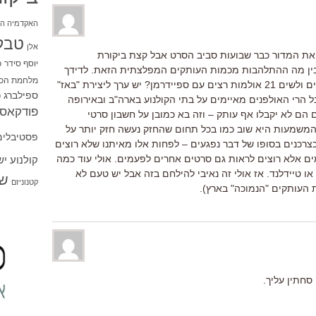
האקדמיה הי
טבל
אלן
את המדור כבר שבועות סביב הסרט אבל קצת ביקורת
יוסף סידר
כ
 מבין מה ההתלהבות מכמות העותקים המפלצתית הזאת. לדידך
מלחמת הכו
על סינמה סיטי היה לבטל את כל הסרטים ולשים 21 אולמות רצים עם ספיידרמן? יש ערך ליצירת "באז"
ספילברג
ס
 הרי האולפנים מאיימים על בתי הקולנוע בארה"ב ובאירופה
פודקאסט
הם לא יקבלו אף עותק – וזה בא כמובן על חשבון סרטי
משמעות היא שוב כמו בכל תחום שהחזק נעשה חזק יותר על
פסטיבלים
צרכנים בסופו של דבר נפגעים – לפחות אלו מאיתנו שלא רוצים
"רשת החברתית" הזאת 15 פעמים אלא רוצים לראות גם סרטים אחרים לפעמים. אולי עוד כמה
קולנוע י
ו טיידלנד. אז אולי זה נאיבי להילחם בזה אבל יש טעם לא
שו
קטנוניזם
 העותקים "הנמוכה" בארץ).
סחתין עליך.