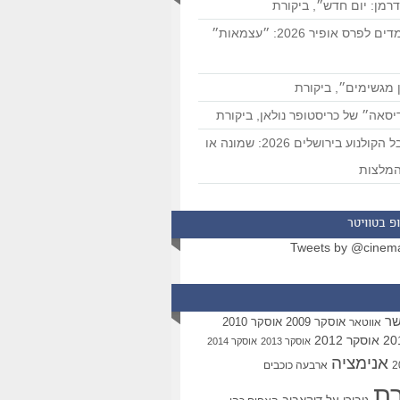
רמן: יום חדש״, ביקורת
המועמדים לפרס אופיר 2026: ״עצמאות״
 מגשימים״, ביקורת
סאה״ של כריסטופר נולאן, ביקורת
פסטיבל הקולנוע בירושלים 2026: שמונה או
מלצות
פ בטוויטר
Tweets by @cinem
שר
אוסקר 2009
אוסקר 2010
אווטאר
אוסקר 2012
אוסקר 2013
אוסקר 2014
אנימציה
ארבעה כוכבים
רת