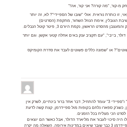
 מ-קור, "מה קורה? אני קור, אה!"
, זו כותרת נוראית. אולי "שובו של הספיידי"? לא, זה יותר
שיבת הגובלין, אימת הנוזל השחור, מתקפת (הסרטים)
מהסרט הראשון, נקמת היורם 3, פיטר קוטל הנבלים.
י תקציב עסקינן – "350 מיליון דולר, בייבי", "עם תקציב ענק באים אחלה קטעי אקשן. וגם יותר
פשוטים"? או "שמונה כללים פשוטים לעבד את סדרת הקומיקס
אז קרב הענקים בין "שרק 3" "שודדים 3" ו"ספיידי 3" עומד להתחיל, דבר אחד ברור בינתיים, לשרק אין
כן, כשג'ק ספארו נלחם בקופות מול ספיידרמן, קצת קשה לדעת
לסרט הכי מצליח בכל הזמנים.
ו היה סיכוי לעבור את מליארד הדולר, אבל כאשר הם יוצאים
באותו חודש, המצב נראה רע, אומנם ספיידרמן 3 כבר שובר שיאים במדינות אירופה, השאלה מה יקרה