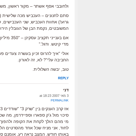
ולחובבי אסף אשתר – מקור ראשון, משחק
סתם לחנונים – העכביש מכה שלישית (אוי
גרוע!) אחוות העכביש, שני העכבישים, 
המשובטים, נקמת הבן של הגובלין הירוק והמעצבן 
אם בעניינ
מדי קיטש. ודגל."
אולי "איך להרוס זכיון בעשרה צעדים 
החביבה עלי"? לא, זה לאורון.
טוב, יבשה השלולית.
REPLY
דני
3 מאי 2007 at 18:23
PERMALINK
סיכוי מול ג'ק ספארו וספיידרמן, מה ש
מי מהם הולך לקחת את הקופה ולהפוך 
לחוד, אני מניח שכל אחד מהסרטים הלל