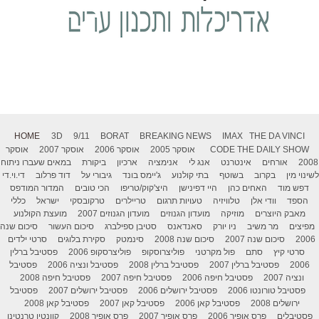
HOME
3D
9/11
BORAT
BREAKING NEWS
IMAX
THE DA VINCI
THE DAILY SHOW
CODE
אוסקר 2005
אוסקר 2006
אוסקר 2007
אוסקר
2008
אורחים
אינטרנט
אנג לי
אנימציה
ארכיון
ביקורת
במאים שעברו ניתוח
לשינוי מין
בקרוב
בשוטף
בתי קולנוע
ג'יימס בונד
גיבורי על
דוד פרלוב
די.וי.די
דפש מוד
האחים כהן
היי דפינישן
היצ'קוק/טריפו
הכי טובים
המדור המודפס
הספד
וודי אלן
טלוויזיה
טעויות תרגום
טריילרים
טרקובסקי
ישראל
כללי
מאבק היוצרים
מוזיקה
מועדון הגנוזים
מועדון הגנוזים 2007
מועצת הקולנוע
מפיצים
מר משיב
ניו יורק
סאנדאנס
סטיבן ספילברג
סיכום העשור
סיכום שנה
2006
סיכום שנה 2007
סיכום שנה 2008
סינמטק
סקירת בלוגים
סרטי ילדים
סרטי קיץ
סתם
פול מקרטני
פוליצרוסקופ
פוליצרסקופ 2006
פסטיבל ברלין
2006
פסטיבל ברלין 2007
פסטיבל ברלין 2008
פסטיבל ונציה 2006
פסטיבל
ונציה 2007
פסטיבל חיפה 2006
פסטיבל חיפה 2007
פסטיבל חיפה 2008
פסטיבל טורונטו 2006
פסטיבל ירושלים 2006
פסטיבל ירושלים 2007
פסטיבל
ירושלים 2008
פסטיבל קאן 2006
פסטיבל קאן 2007
פסטיבל קאן 2008
פסטיבלים
פרס אופיר 2006
פרס אופיר 2007
פרס אופיר 2008
קוונטין טרנטינו