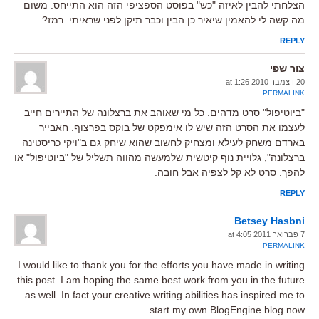
הצלחתי להבין לאיזה "כש" בפוסט הספציפי הזה הוא התייחס. משום
מה קשה לי להאמין שיאיר כן הבין וכבר תיקן לפני שראיתי. רמז?
REPLY
צור שפי
20 דצמבר 2010 at 1:26
PERMALINK
"ביוטיפול" סרט מדהים. כל מי שאוהב את ברצלונה של התיירים חייב
לעצמו את הסרט הזה שיש לו אימפקט של בוקס בפרצוף. חאבייר
בארדם משחק לעילא ומצחיק לחשוב שהוא שיחק גם ב"ויקי כריסטינה
ברצלונה", גלויית נוף קיטשית שלמעשה מהווה תשליל של "ביוטיפול" או
להפך. סרט לא קל לצפיה אבל חובה.
REPLY
Betsey Hasbni
7 פברואר 2011 at 4:05
PERMALINK
I would like to thank you for the efforts you have made in writing
this post. I am hoping the same best work from you in the future
as well. In fact your creative writing abilities has inspired me to
start my own BlogEngine blog now.