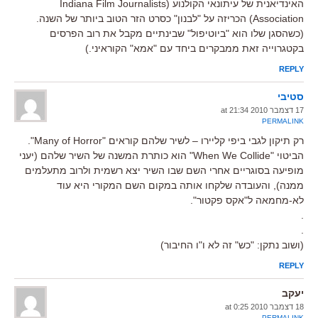
האינדיאנית של עיתונאי הקולנוע (Indiana Film Journalists
Association) הכריזה על "לבנון" כסרט הזר הטוב ביותר של השנה.
(כשהסגן שלו הוא "ביוטיפול" שבינתיים מקבל את רוב הפרסים
בקטגרוייה זאת ממבקרים ביחד עם "אמא" הקוראיני.)
REPLY
סטיבי
17 דצמבר 2010 at 21:34
PERMALINK
רק תיקון לגבי ביפי קליירו – לשיר שלהם קוראים "Many of Horror".
הביטוי "When We Collide" הוא כותרת המשנה של השיר שלהם (יעני
מופיעה בסוגריים אחרי השם שבו השיר יצא רשמית ולרוב מתעלמים
ממנה), והעובדה שלקחו אותה במקום השם המקורי היא עוד
לא-מחמאה ל"אקס פקטור".
.
.
(ושוב נתקן: "כש" זה לא ו"ו החיבור)
REPLY
יעקב
18 דצמבר 2010 at 0:25
PERMALINK