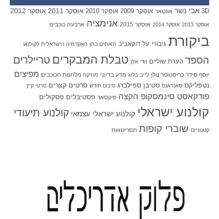
אבי נשר
אוסקר 2011
אוסקר 2012
אוסקר 2009
אוסקר 2010
3D
אווטאר
אנימציה
אוסקר 2015
ארבעה כוכבים
אוסקר 2013
אוסקר 2014
ביקורת
גיבורי על
דוקאביב
האחים כהן
האקדמיה הישראלית לקולנוע
טבלת המבקרים
טריילרים
הספד
הערת שוליים
וודי אלן
מפיצים
יוסף סידר
כריסטופר נולן
מדע בדיוני
מלחמת הכוכבים
לייב בלוג
מוזיקה
סטיבן ספילברג
סרטים קצרים
נטפליקס
סאנדאנס
סיכום חודש
סרטי קיץ
פודקאסט סינמסקופ הקצה
פסטיבלים
פסקולים
פיקסאר
קולנוע ישראלי
קולנוע תיעודי
קולנוע ישראלי עצמאי
שוברי קופות
תסריטאות
קטנוניזם