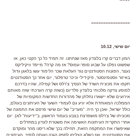
================
יום שישי, 10.12
המון דברים קרו בלונדון מאז שנחתנו. זה תמיד כל כך הקטי כאן, או
שפשוט נפלנו על שבוע סופר-עמוס? אז מה קרה? מייסד וויקיליקס
נעצר, הפגנות הסטודנטים נגד העלאת שכר הלימוד עשו בלאגן גדול
באיזור ווסטמינסטר, פיקידילי וכיכר טרפלגר, יום אחר כך הסטודנטים
תקפו את מכונית השרד של הנסיך צ'רלס ושל קמילה, שהיו בדרכם
למופע צדקה מלכותי בלונדון פלדיום (כשזה קרה הערכתי שזה מאותם
אירועים שלא יישארו נחלתן של מהדורות החדשות המקומיות של
הממלכה המאוחדת אלא יגיע גם לעמודי השער של העיתונים בעולם,
כולל ישראל, ואכן כך היה. "מעריב" של יום שישי פרסם את התמונה של
מכוניתו של צ'רלס מושפרצת בצבע בעמוד הראשון, ב"ידיעות" לא). יום
אחרי התקרית העיתונות האשימה את משטרת לונדון במחדלים
שאיפשרו את המתקפה הזאת, תחילה בכך שלא ריסנו מהר ומוקדם
את הסטודנטים, ואז כשלא הצליחו לספק הגנה נאותה לנסיך. העיתונים