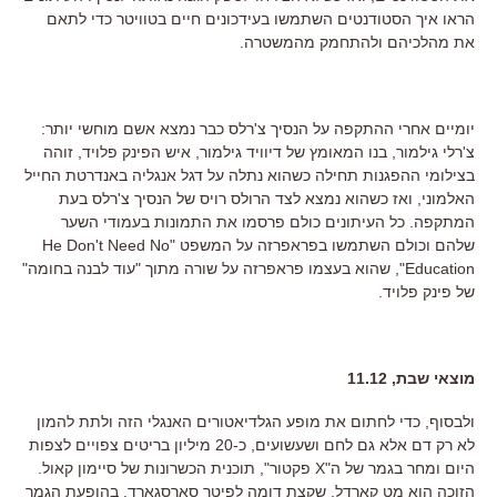
הראו איך הסטודנטים השתמשו בעידכונים חיים בטוויטר כדי לתאם
את מהלכיהם ולהתחמק מהמשטרה.
יומיים אחרי ההתקפה על הנסיך צ'רלס כבר נמצא אשם מוחשי יותר:
צ'רלי גילמור, בנו המאומץ של דיוויד גילמור, איש הפינק פלויד, זוהה
בצילומי ההפגנות תחילה כשהוא נתלה על דגל אנגליה באנדרטת החייל
האלמוני, ואז כשהוא נמצא לצד הרולס רויס של הנסיך צ'רלס בעת
המתקפה. כל העיתונים כולם פרסמו את התמונות בעמודי השער
שלהם וכולם השתמשו בפראפרזה על המשפט "He Don't Need No
Education", שהוא בעצמו פראפרזה על שורה מתוך "עוד לבנה בחומה"
של פינק פלויד.
מוצאי שבת, 11.12
ולבסוף, כדי לחתום את מופע הגלדיאטורים האנגלי הזה ולתת להמון
לא רק דם אלא גם לחם ושעשועים, כ-20 מיליון בריטים צפויים לצפות
היום ומחר בגמר של ה"X פקטור", תוכנית הכשרונות של סיימון קאול.
הזוכה הוא מט קארדל, שקצת דומה לפיטר סארסגארד. בהופעת הגמר