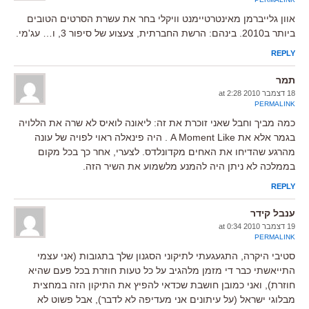
אוון גלייברמן מאינטרטיימנט וויקלי בחר את עשרת הסרטים הטובים
ביותר ב2010. בינהם: הרשת החברתית, צעצוע של סיפור 3, ו… עג'מי.
REPLY
תמר
18 דצמבר 2010 at 2:28
PERMALINK
כמה מביך וחבל שאני זוכרת את זה: ליאונה לואיס לא שרה את הללויה
בגמר אלא את A Moment Like . היה פינאלה ראוי לפויה של עונה
מהרגע שהדיחו את האחים מקדונלדס. לצערי, אחר כך בכל מקום
בממלכה לא ניתן היה להמנע מלשמוע את השיר הזה.
REPLY
ענבל קידר
19 דצמבר 2010 at 0:34
PERMALINK
סטיבי היקרה, התגעגעתי לתיקוני הסגנון שלך בתגובות (אני עצמי
התייאשתי כבר די מזמן מלהגיב על כל טעות חוזרת בכל פעם שהיא
חוזרת), ואני כמובן חושבת שכדאי להפיץ את התיקון הזה במחצית
מבלוגי ישראל (על עיתונים אני מעדיפה לא לדבר), אבל פשוט לא