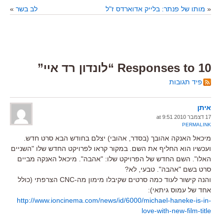
«
מותו של פנתר: בלייק אדוארדס ז"ל
לב בשר
»
10 Responses to “לונדון רד איי”
פיד תגובות
איתן
17 דצמבר 2010 at 9:51
PERMALINK
מיכאל האנקה אהובך (בסדר, אהובי) יצלם בחודש הבא סרט חדש.
ועכשיו הוא החליף את השם. במקור קראו לפרויקט החדש שלו "השניים
האלו". השם החדש של הפרויקט שלו: "אהבה". מיכאל האנקה מביים
סרט בשם "אהבה". טבעי, לא?
והנה קישור לעוד כמה סרטים שקיבלו מימון מה-CNC הצרפתי (כולל
אחד של עמוס גיתאי):
http://www.ioncinema.com/news/id/6000/michael-haneke-is-in-
love-with-new-film-title