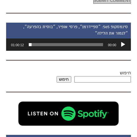
סינמסקופ 505: ״ספיידרמן״, פרסי אופיר, ״בוסית בהפרעה״,
״לגמור את הלילה״
נגן
01:00:12
00:00
אודיו
חיפוש
חיפוש