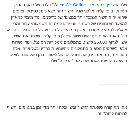
שלו
הוא זייף כהוגן את "When We Collide"
בלדה של להקת הרוק
הסקוטי ביפי קלירו מלפני שנה. השיר הזה ייצא כעת כסינגל, וצופים
שהוא יהיה השיר הנמכר יותר במצעד של כריסמס. עוד מימיי כמאזין
למצעד הפזמונים של רשת ג' אני יודע כמה זה משמעותי עבור זמרי
אנגליה להגיע למקום הראשון במצעד של השבוע של חג המולד. זה ביג
דיל. באחד העיתונים עשו חישוב שסולן ביפי קלירו, שכתב את השיר,
עשוי לגרוף 25,000 ליש"ט בתמלוגים ממכירות הסינגל, ועוד עשרות
אלפי ליש"טים נוספים בתמלוגים מהשמעות ברדיו ובטלוויזיה. אלה
הסכומים, הם אומרים, שנכנסו לכיסו של לאונרד כהן כשליאונה לואיס
ביצעה בהופעת הגמר שלה את "הללויה" שלו.
============
אה, מה קורה כשאתה רגיש ליובש, ובלה יותר מדי זמן במטוסים וחשוף
לרוחות קרות? זה: