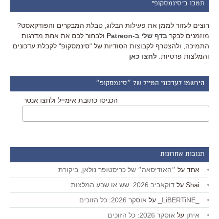
תמכו ב"סינמסקופ"
רוצים לעזור לממן את פעילות הבלוג, טבלת המבקרים והפודקאסט?
מוזמנים לבקר
בדף שלי ב-Patreon
ולבחור לכם את אחת מדרגות
התמיכה, ולהצטרף לקבוצות הסודיות של "סינמסקופ" לקבלת עדכונים
והמלצות פרטיות.
לחצו כאן
הירשמו לעדכוני המייל של ״סינמסקופ״
הכניסו כתובת אימייל ולחצו אנטר
תגובות אחרונות
אחד
על
״האודיסאה״ של כריסטופר נולאן, ביקורת
Shai
על
דוקאביב 2026: שש או שבע המלצות
_LiBERTiNE_
על
אוסקר 2026: כל הזוכים
איתן
על
אוסקר 2026: כל הזוכים