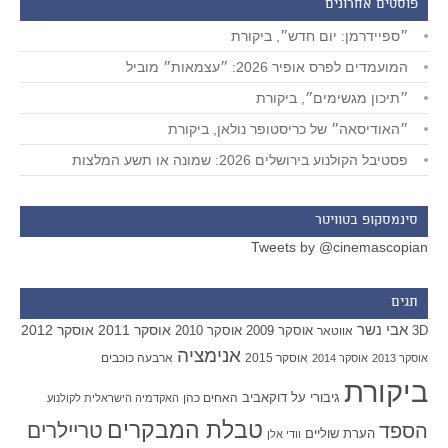
פוסטים אחרונים
״ספיידרמן: יום חדש״, ביקורת
המועמדים לפרס אופיר 2026: ״עצמאות״ מוביל
״תיכון מגשימים״, ביקורת
״האודיסאה״ של כריסטופר נולאן, ביקורת
פסטיבל הקולנוע בירושלים 2026: שמונה או תשע המלצות
סינמסקופ בטוויטר
Tweets by @cinemascopian
תגים
אבי נשר
אוסקר 2011
אוסקר 2012
אוסקר 2009
אוסקר 2010
3D
אווטאר
אנימציה
אוסקר 2015
ארבעה כוכבים
אוסקר 2013
אוסקר 2014
ביקורת
גיבורי על
דוקאביב
האחים כהן
האקדמיה הישראלית לקולנוע
טבלת המבקרים
טריילרים
הספד
הערת שוליים
וודי אלן