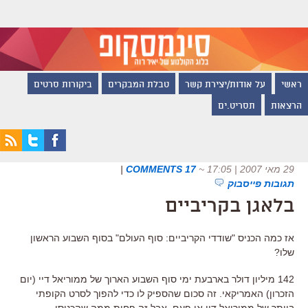
ראשי
על אודות/יצירת קשר
טבלת המבקרים
ביקורות סרטים
הרצאות
תסריט.ים
29 מאי 2007 | 17:05
~
17 COMMENTS
|
תגובות פייסבוק
בלאגן בקריביים
אז כמה הכניס "שודדי הקריביים: סוף העולם" בסוף השבוע הראשון
שלו?
142 מיליון דולר בארבעת ימי סוף השבוע הארוך של ממוריאל דיי (יום
הזכרון) האמריקאי. זה סכום שהספיק לו כדי להפוך לסרט הקופתי
ביותר של ממוריאל דיי אי פעם, אבל זה פחות ממה שהכניסו