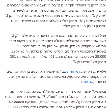
"ספיידרמן 3" ו"שודדי הקריביים 2" בסופי השבוע הראשונים לבכורתם.
כלומר, הישג מאוד מרשים, אבל לא ממוטט מהתרגשות. למעשה,
"שוה"ק 3" הכניס בארבעה ימים פחות כסף ממה שהכניס "ספיידרמן 3"
בשלושה ימים (151 מיליון דולר). בשלושת הימים הראשונים הכניס
"שוה"ק 3" רק 115 מיליון דולר.
אבל בשאר העולם, התמונה מעט שונה. בדיסני טוענים ש"שוה"ק 3"
רשם את הפתיחה הגלובלית הגדולה ביותר אי פעם. תוך שהוא שובר
את השיא הקודם, העתיק, הנושן, שהוחזק על ידי "ספיידרמן 3"
בשלושת השבועות האחרונים. הסרט, מדווחים בדיסני, הופץ על גבי
29,000 מסכים ברחבי העולם והניב 401 מיליון דולר, לעומת ה-381
מיליון של "ספיידרמן 3".
אלא ש… ניקי פינק
מדווחת
בבלוגה ששאר האולפנים בהוליוד מרימים
גבה סקפטית ומטילים ספק באמיתות הנתונים האלה. נראה איך יגיבו
בדיסני. (
או, הנה
).
ובישראל? יחצני הסרט מדווחים שבישראל (ממש כמו בקוריאה, יפן,
רוסיה, ספרד, טייוואן והולנד) שבר "שוה"ק 3" את שיאי הפתיחה והכניס
כ-3 מיליון שקלים (לעומת מחזיק השיא הקודם, "מטריקס Reloaded"
שפתח עם 2.6 מיליון שקלים). זה אומר שלסרט נמכרו כבר כ-95,000