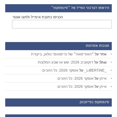
הירשמו לעדכוני המייל של ״סינמסקופ״
הכניסו כתובת אימייל ולחצו אנטר
תגובות אחרונות
אחד
על
״האודיסאה״ של כריסטופר נולאן, ביקורת
Shai
על
דוקאביב 2026: שש או שבע המלצות
_LiBERTiNE_
על
אוסקר 2026: כל הזוכים
איתן
על
אוסקר 2026: כל הזוכים
איתן
על
אוסקר 2026: כל הזוכים
סינמסקופ בפייסבוק