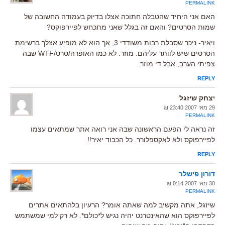
PERMALINK
האם אני היחיד שהטבלה חתוכה אצלו בדיוק בעמודה החשובה של
שמות הסרטים? והאם זה בגלל שאני מתכחש לפיירפוקס?
ויאיר- ניכר שסבלת רבות משודדי 3, אך הוא לא מופיע אצלך ברשימת
הסרטים שיש לוותר עליהם. מוזר. לא כמו האופרה/סרט/WTF שבה
צפיתי הערב, אבל די מוזר.
REPLY
יצחק שיזגל
29 מאי 2007 at 23:40
PERMALINK
זה נראה לי הפעם הראשונה שבה אני רואה אתר שמתאים עצמו
לפיירפוקס ולא לאקספלורר. כל הכבוד יאיר!!
REPLY
דורון פישלר
30 מאי 2007 at 0:14
PERMALINK
שיזגל, אתה מקשיב למה שאתה אומר? הרעיון בלהתאים אתרים
לפיירפוקס הוא שהאינטרנט יהיה נגיש ל*כולם*. לא רק למי שמשתמש