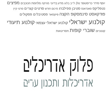
מפיצים
יוסף סידר
כריסטופר נולן
מדע בדיוני
מלחמת הכוכבים
לייב בלוג
מוזיקה
סטיבן ספילברג
סרטים קצרים
נטפליקס
סאנדאנס
סיכום חודש
סרטי קיץ
פודקאסט סינמסקופ הקצה
פסטיבלים
פסקולים
פיקסאר
קולנוע ישראלי
קולנוע תיעודי
קולנוע ישראלי עצמאי
שוברי קופות
תסריטאות
קטנוניזם