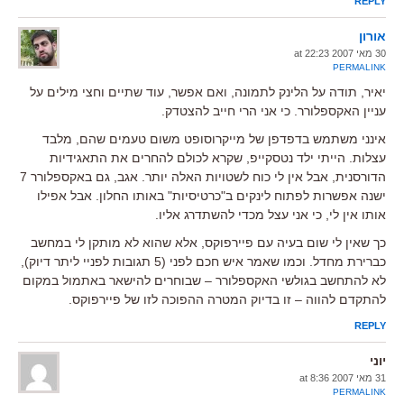
REPLY
אורון
30 מאי 2007 at 22:23
PERMALINK
יאיר, תודה על הלינק לתמונה, ואם אפשר, עוד שתיים וחצי מילים על
עניין האקספלורר. כי אני הרי חייב להצטדק.
אינני משתמש בדפדפן של מייקרוסופט משום טעמים שהם, מלבד
עצלות. הייתי ילד נטסקייפ, שקרא לכולם להחרים את התאגידיות
הדורסנית, אבל אין לי כוח לשטויות האלה יותר. אגב, גם באקספלורר 7
ישנה אפשרות לפתוח לינקים ב"כרטיסיות" באותו החלון. אבל אפילו
אותו אין לי, כי אני עצל מכדי להשתדרג אליו.
כך שאין לי שום בעיה עם פיירפוקס, אלא שהוא לא מותקן לי במחשב
כברירת מחדל. וכמו שאמר איש חכם לפני (5 תגובות לפניי ליתר דיוק),
לא להתחשב בגולשי האקספלורר – שבוחרים להישאר באתמול במקום
להתקדם להווה – זו בדיוק המטרה ההפוכה לזו של פיירפוקס.
REPLY
יוני
31 מאי 2007 at 8:36
PERMALINK