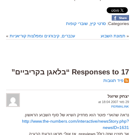
Categories:
סרטי קיץ
,
שוברי קופות
«
תמונת השבוע
עכברים, קיבורגים ומפלצות קוריאניות
»
17 Responses to “בלאגן בקריביים”
פיד תגובות
יצחק שיזגל
29 מאי 2007 at 18:04
PERMALINK
נראה שהארי פוטר הוא מחזיק השיא של סוף השבוע הראשון.
http://www.the-numbers.com/interactive/newsStory.php?
newsID=1631
אך מצוין שזה כולל previews. אז אולי מכאן נובעת הבעיה.