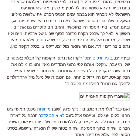
כרטיסים, כמות די פנומנלית (אם כי לפי הצפיפות באולמות שראיתי
ביום רביעי זה לא נשמע נתון לחלוטין מופרך). מה שהקומוניקט
הישראלי לא מבהיר הוא בכמה ימים הכניס הסרט את שלושת מיליוני
השקלים שלו. הרי הסרט בישראל יצא כבר ביום רביעי, שהיה יום חג,
וביום חמישי בתי הספר היו בחופשה. והאם הם סופרים גם את יום
ראשון או לא? כך שבכל מקרה מדובר בסוף שבוע של ארבעה ימים ולא
שלושה, מתוכם שלושה היו ימי חופשה, כך שלא בטוח, אלא אם יגיעו
נתונים ברורים יותר, אם ההשוואה מול "מטריקס 2" בכלל תקפה כאן.
ובינתיים, ב"
ניו יורק טיימס
" לקחו את נתוני הקופות של הבלוקבאסטרים
של ימי עבר, שיקללו אותם לפי נתוני המדדים מאז, והציבו מולם את
נתוני שוברי הקופות של השנים האחרונות. ואז מתברר שפעם אפילו
הבלוקבאסטרים היו גדולים יותר, עם הכנסות של מעל מיליארד דולרים
ל"חלף עם הרוח" ו"מלחמת הכוכבים".
ואם כבר "מלחמת הכוכבים": ניקי פינק (שוב)
מדווחת
מכנס המעריצים
ההזוי בלוס אנג'לס, וג'יימס ארל ג'ונס
לא אוהב לדבר
הרבה על דארת
ויידר, הדמות לה העניק את קולו (למורת רוחו של דיוויד פראוס, השרירן
הבריטי שהיה בתוך המסיכה, שהיה בטוח שקולו הוא זה שיישמע בסרט
הסופי לפני שלוקאס דיבב אותו).