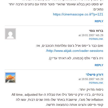
יש פוסט כאן בבלוג שאומר שהארי פוטר פתח עם נתונים הרבה יותר
נמוכים:
https://cinemascope.co.il/?p=121
REPLY
ברווז גומי
29 מאי 2007 at 19:01
PERMALINK
ואם כבר ג’יימס ארל ג’ונס ומלחמת הכוכבים, אז:
http://www.akjak.com/vader-sessions/
ויה ג'פרי וולס (וכמוהו, לא ראיתי עדיין).
REPLY
דורון פישלר
29 מאי 2007 at 19:55
PERMALINK
ניסוח מדויק יותר:
בינתיים, ב'ניו יורק טיימס' גילו את טבלת ה-All time, adjusted for
inflation של מוג'ו, שיושבת באתר שלו מזה שנים רבות, עשו לה
קופי-פייסט והציגו אותה כהמצאה חדשה.