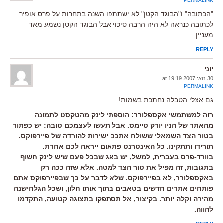
PERMALINK
"הכתובה" ו"הבוגד הקטן" לא ישתתפו השנה בתחרות על פרס אופיר.
לכתובה כנראה לא היה הרבה סיכוי אבל הבוגד הקטן נשמע מאד
מעניין.
REPLY
יוני
30 מאי 2007 at 19:19
PERMALINK
גם אצלי הטבלה נחתכת בשמות!
רוה למשתמשי אקספלורר: הוספתי לינק מהטקסט לתמונה
מהאתר של הניו יורק טיימס. אבל תעשו לעצמכם טובה: יש כפתור
בטור הצד השמאלי ששולח אתכם ישירות להורדה של פיירפוקס.
תורידו ותתקינו. כל האינטרנט פתאום ייראה לכם אחרת.
בוורד-פרס בעברית, למשל, יש באג שבכל פעם שיש לינק חשוף
בתגובות, זה מפיל את טור הצד למטה. אלא שזה ככה רק
באקספלורר, לא בפיירפוקס. שלא לדבר על כך שבפיירפוקס אתם
פותחים אתרים חדשים בטאבים בתוך אותו חלון, ושכל הגלחישנה
מהירה וקלה יותר. בקיצור, אל תסתפקו בתצוגה קטועה, התקדמו
להווה.