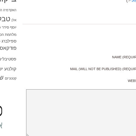
לי
?)
האקדמיה הי
טבל
אלן
יוסף סידר
כ
מלחמת הכו
ספילברג
ס
פודקאסט
NAME (REQUI
פסטיבלים
קולנוע י
MAIL (WILL NOT BE PUBLISHED) (REQUI
שו
קטנוניזם
WEB