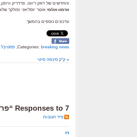
והחדשים של ז'אק ריווט, פרדריק וויזמן,
ארמנו אולמי
אוטר יוסליאני ופולקר שלונ
עדכונים נוספים בהמשך.
breaking news
Categories:
,
פסטיבל ירו
«
ק"ק סינמה סיטי
7 Responses to “פרספוליס ברוטב פפריקה”
פיד תגובות
רז