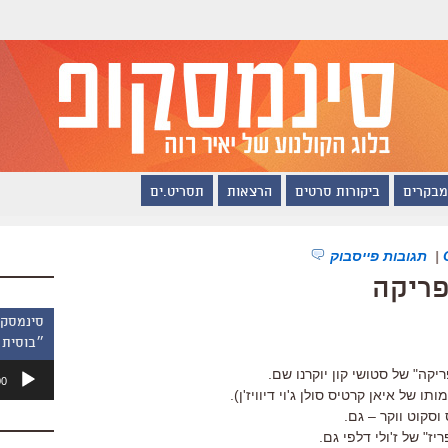
מבקרים
ביקורות סרטים
הרצאות
תסריט.ים
|
תגובות פייסבוק
פריקה
״בוסית 
נגן
קה" של סטושי קון יוקרנו שם.
00
אודיו
ותו של איאן קרטיס סולן ג'וי דיוויז'ן).
 וסקוט ווקר – גם.
יז" של ז'ולי דלפי גם.