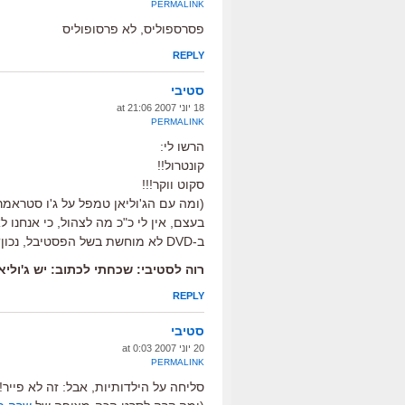
PERMALINK
פסרספוליס, לא פרסופוליס
REPLY
סטיבי
18 יוני 2007 at 21:06
PERMALINK
הרשו לי:
קונטרול!!
סקוט ווקר!!!
(ומה עם הג'וליאן טמפל על ג'ו סטראמר
בעצם, אין לי כ"כ מה לצהול, כי אנחנו 
ב-DVD לא מוחשת בשל הפסטיבל, נכון?
רוה לסטיבי: שכחתי לכתוב: יש ג'ולי
REPLY
סטיבי
20 יוני 2007 at 0:03
PERMALINK
סליחה על הילדותיות, אבל: זה לא פייר!!