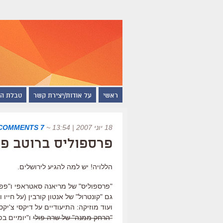
ראשי
על אודות/יצירת קשר
טבלת ה
18 יוני 2007 | 13:54
~
7 COMMENTS
פרספוליס ברוטב פ
הללויה! יש למה להגיע לירושלים.
"פרספוליס" של מריאנה סאטראפי ו"פפרי
גם "קונטרול" של אנטון קורבין (על חייו ומ
ועוד מוזיקה: התיעודיים על דיקסי צ'יקס
"הרחק ממנה" של שרה פולי
ו"יומיים בפר