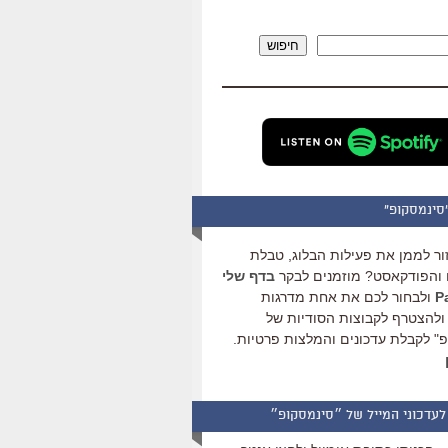
להגביר
או
חיפוש
להנמיך
עוצמת
שמע.
סינמסקופ"
ור לממן את פעילות הבלוג, טבלת
והפודקאסט? מוזמנים לבקר
בדף שלי
ולבחור לכם את אחת מדרגות
ולהצטרף לקבוצות הסודיות של
" לקבלת עדכונים והמלצות פרטיות.
לעדכוני המייל של ״סינמסקופ״