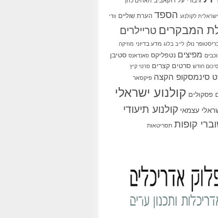
גיבורי על
דוקאביב
האחים כהן
הספד
הערת שוליים
שראלית לקולנוע
וודי
ת המבקרים
טריילרים
ריסטופר נולן
מדע בדיוני
לייב בלוג
מוזיקה
מפיצים
סטיבן
נטפליקס
כבים
סאנדאנס
סרטים קצרים
יכום חודש
סרטי קיץ
 סינמסקופ הקצה
פיקסאר
קולנוע ישראלי
פסקולים
קולנוע תיעודי
שראלי עצמאי
ברי קופות
תסריטאות