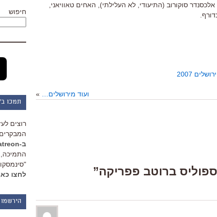
 אלכסנדר סוקורוב (התיעודי, לא העלילתי), האחים טאוויאני,
חיפוש
דורף.
שלים 2007
ועוד מירושלים…
»
תמכו ב"
רוצים לעז
המבקרים 
ב-Patreon
התמיכה, 
"סינמסקופ
לחצו כאן
הירשמו 