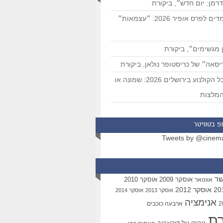
רמן: יום חדש״, ביקורת
המועמדים לפרס אופיר 2026: ״עצמאות״
 מגשימים״, ביקורת
סאה״ של כריסטופר נולאן, ביקורת
פסטיבל הקולנוע בירושלים 2026: שמונה או
מלצות
פ בטוויטר
Tweets by @cinem
שר
אוסקר 2009
אוסקר 2010
אווטאר
אוסקר 2012
אוסקר 2013
אוסקר 2014
אנימציה
ארבעה כוכבים
רת