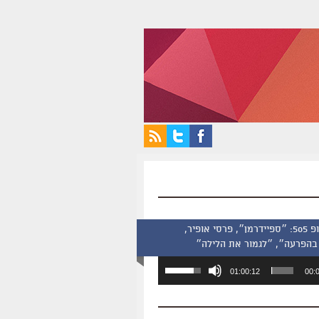
סינמסקופ 505: ״ספיידרמן״, פרסי אופיר,
בהפרעה״, ״לגמור את הלילה״
השתמש
01:00:12
00:
במקש
למעלה/למטה
כדי