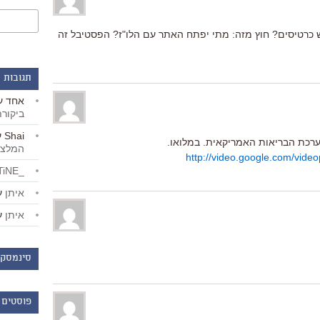
 כרטיסים? חוץ מזה: מתי יפתח האתר עם הלו"ז? הפסטיבל זה
תגובות 
אחד
ע
ביקור
Shai
ע
ערכת הבריאות האמריקאית. במלואו.
המלצו
http://video.google.com/vi
_LiBERTiNE_
איתן
ע
איתן
ע
סינמסקו
פוסטים 