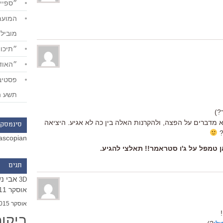
״ספייד
מוביל
״תיכון
״האודי
תשע ה
?)
לא מדברים על הפצה, ולהקרנות האלה בין כה לא אגיע. היציאה
סינמסקו
ascopian
אן טמפל על ג'ו סטראמר!! תאלצי להגיע.
תגים
אבי נ
3D
אוסקר 2011
אוסקר 2015
ביקו