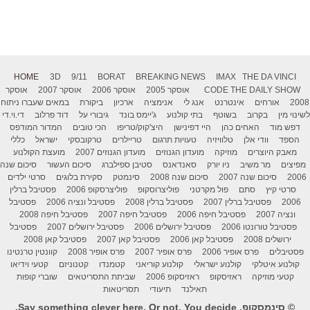
HOME
3D
9/11
BORAT
BREAKING NEWS
IMAX
THE DA VINCI
THE DAILY SHOW
CODE
אוסקר 2005
אוסקר 2006
אוסקר 2007
אוסקר
2008
אורחים
אינטרנט
אנג לי
אנימציה
ארכיון
ביקורת
במאים שעברו ניתוח
לשינוי מין
בקרוב
בשוטף
בתי קולנוע
ג'יימס בונד
גיבורי על
דוד פרלוב
די.וי.די
דפש מוד
האחים כהן
היי דפינישן
היצ'קוק/טריפו
הכי טובים
המדור המודפס
הספד
וודי אלן
טלוויזיה
טעויות תרגום
טריילרים
טרקובסקי
ישראל
כללי
מאבק היוצרים
מוזיקה
מועדון הגנוזים
מועדון הגנוזים 2007
מועצת הקולנוע
מפיצים
מר משיב
ניו יורק
סאנדאנס
סטיבן ספילברג
סיכום העשור
סיכום שנה
2006
סיכום שנה 2007
סיכום שנה 2008
סינמטק
סקירת בלוגים
סרטי ילדים
סרטי קיץ
סתם
פול מקרטני
פוליצרוסקופ
פוליצרסקופ 2006
פסטיבל ברלין
2006
פסטיבל ברלין 2007
פסטיבל ברלין 2008
פסטיבל ונציה 2006
פסטיבל
ונציה 2007
פסטיבל חיפה 2006
פסטיבל חיפה 2007
פסטיבל חיפה 2008
פסטיבל טורונטו 2006
פסטיבל ירושלים 2006
פסטיבל ירושלים 2007
פסטיבל
ירושלים 2008
פסטיבל קאן 2006
פסטיבל קאן 2007
פסטיבל קאן 2008
פסטיבלים
פרס אופיר 2006
פרס אופיר 2007
פרס אופיר 2008
קוונטין טרנטינו
קולנוע איטלקי
קולנוע ישראלי
קולנוע קוריאני
קטמנדו
קטנוניזם
קטעי וידיאו
קטעי מוזיקה
ראזיסקופ
ראזיסקופ 2006
שביתת התסריטאים
שוברי קופות
תאילנד
תיעודי
תסריטאות
© סינמסקופ. Say something clever here. Or not. You decide.