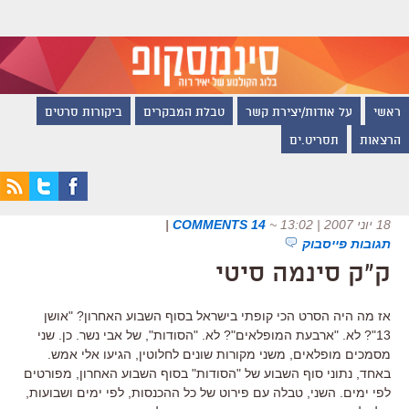
ראשי
על אודות/יצירת קשר
טבלת המבקרים
ביקורות סרטים
הרצאות
תסריט.ים
18 יוני 2007 | 13:02
~
14 COMMENTS
|
תגובות פייסבוק
ק"ק סינמה סיטי
אז מה היה הסרט הכי קופתי בישראל בסוף השבוע האחרון? "אושן
13"? לא. "ארבעת המופלאים"? לא. "הסודות", של אבי נשר. כן. שני
מסמכים מופלאים, משני מקורות שונים לחלוטין, הגיעו אלי אמש.
באחד, נתוני סוף השבוע של "הסודות" בסוף השבוע האחרון, מפורטים
לפי ימים. השני, טבלה עם פירוט של כל ההכנסות, לפי ימים ושבועות,