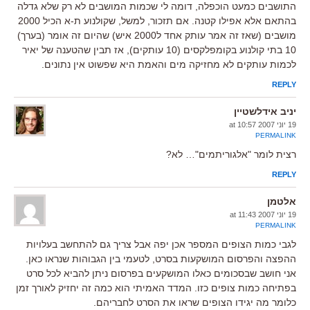
התושבים כמעט הוכפלה, דומה לי שכמות המושבים לא רק שלא גדלה
בהתאם אלא אפילו קטנה. אם תזכור, למשל, שקולנוע ת-א הכיל 2000
מושבים (שאז זה אמר עותק אחד ל2000 איש) שהיום זה אומר (בערך)
10 בתי קולנוע בקומפלקסים (10 עותקים), אז תבין שהטענה של יאיר
לכמות עותקים לא מחזיקה מים והאמת היא שפשוט אין נתונים.
REPLY
יניב אידלשטיין
19 יוני 2007 at 10:57
PERMALINK
רצית לומר "אלגוריתמים"… לא?
REPLY
אלטמן
19 יוני 2007 at 11:43
PERMALINK
לגבי כמות הצופים המספר אכן יפה אבל צריך גם להתחשב בעלויות
ההפצה והפרסום המושקעות בסרט, לטעמי בין הגבוהות שנראו כאן.
אני חושב שבסכומים כאלו המושקעים בפרסום ניתן להביא לכל סרט
בפתיחה כמות צופים כזו. המדד האמיתי הוא כמה זה יחזיק לאורך זמן
כלומר מה יגידו הצופים שראו את הסרט לחבריהם.