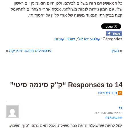
כל המאושפזים חזרו בשלום לביתם. ולכן היום הוא מעין יום ראשון
שלי, עם המון ניירות לנקות משולחני. אנסה אחרי הצהריים להתעמק
קצת בביקורתו המאוד משונה של אורי קליין על "הסודות".
Categories:
קולנוע ישראלי
,
שוברי קופות
«
העין
פרספוליס ברוטב פפריקה
»
14 Responses to “ק"ק סינמה סיטי”
פיד תגובות
רז
18 יוני 2007 at 13:56
PERMALINK
יכול להיות שהשאלה הזאת כבר נשאלה, אבל האם נתוני "סוף השבוע