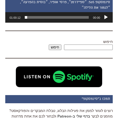
סינמסקופ 505: ״ספיידרמן״, פרסי אופיר, ״בוסית בהפרעה״,
״לגמור את הלילה״
נגן
01:00:12
00:00
אודיו
חיפוש
חיפוש
תמכו ב"סינמסקופ"
רוצים לעזור לממן את פעילות הבלוג, טבלת המבקרים והפודקאסט?
מוזמנים לבקר
בדף שלי ב-Patreon
ולבחור לכם את אחת מדרגות