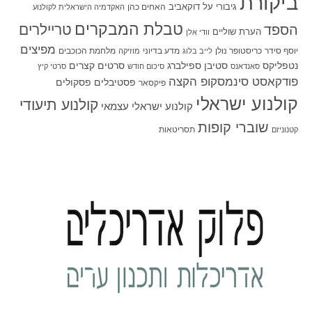
ביקורת
גיבורי על
דוקאביב
האחים כהן
האקדמיה הישראלית לקולנוע
טבלת המבקרים
טריילרים
הספד
הערת שוליים
וודי אלן
מפיצים
יוסף סידר
כריסטופר נולן
מדע בדיוני
מלחמת הכוכבים
לייב בלוג
מוזיקה
סטיבן ספילברג
סרטים קצרים
נטפליקס
סאנדאנס
סיכום חודש
סרטי קיץ
פודקאסט סינמסקופ הקצה
פסטיבלים
פסקולים
פיקסאר
קולנוע ישראלי
קולנוע תיעודי
קולנוע ישראלי עצמאי
שוברי קופות
תסריטאות
קטנוניזם