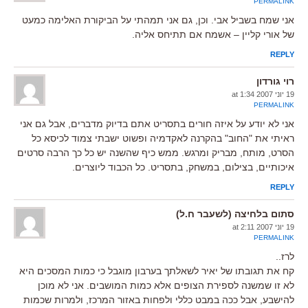
PERMALINK
אני שמח בשביל אבי. וכן, גם אני תמהתי על הביקורת האלימה כמעט
של אורי קליין – אשמח אם תתיחס אליה.
REPLY
רוי גורדון
19 יוני 2007 at 1:34
PERMALINK
אני לא יודע על איזה חורים בתסריט אתם בדיוק מדברים, אבל גם אני
ראיתי את "החוב" בהקרנה לאקדמיה ופשוט ישבתי צמוד לכיסא כל
הסרט, מותח, מבריק ומרגש. ממש כיף שהשנה יש כל כך הרבה סרטים
איכותיים, בצילום, במשחק, בתסריט. כל הכבוד ליוצרים.
REPLY
סתום בלחיצה (לשעבר ח.ל)
19 יוני 2007 at 2:11
PERMALINK
לרז..
קח את תגובתו של יאיר לשאלתך בערבון מוגבל כי כמות המסכים היא
לא זו שמשנה לספירת הצופים אלא כמות המושבים. אני לא מוכן
להישבע, אבל ככה במבט כללי ולפחות באזור המרכז, ולמרות שכמות