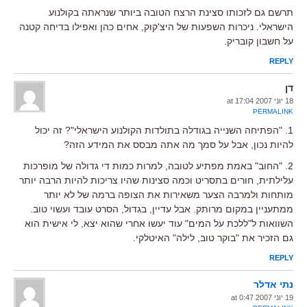
תרשם גם לזכותו סצינת הרצח הטובה ביותר שנראתה בקולנוע
הישראלי. ניכרות השפעות של היצ'קוק, אחים כהן ואפילו בדיחה קטנה
על חשבון קובריק.
REPLY
דן
18 יוני 2007 at 17:04
PERMALINK
1. "הפתיחה השנייה בגודלה בתולדות הקולנוע הישראלי"? זה יכול
להיות נכון, אבל על סמך מה אתה מבסס את המידע הזה?
2. "החוב" באמת מפתיע לטובה, למרות כמות די גדולה של מופרכות
עלילתית, חורים בתסריט וכמה סצינות שהיו צריכות להיות הרבה יותר
מותחות ולמרבה הצער משאירות את הצופה ברמה של לא יותר
ממתעניין במקום מרותק. אבל עדיין, בגדול, הסרט עובד ועשוי טוב.
השוואות ל"ללכת על המים" עוד יעשו אחרי שהוא יצא, לי אישית הוא
גם הזכיר את "בוקר טוב, לילה" האיטלקי.
REPLY
נתי אדלר
19 יוני 2007 at 0:47