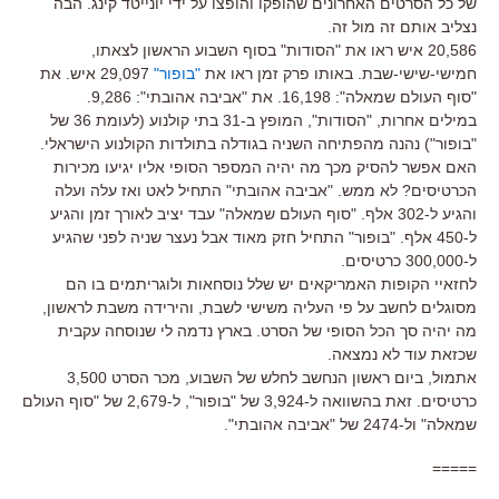
של כל הסרטים האחרונים שהופקו והופצו על ידי יונייטד קינג. הבה
נצליב אותם זה מול זה.
20,586 איש ראו את "הסודות" בסוף השבוע הראשון לצאתו,
חמישי-שישי-שבת. באותו פרק זמן ראו את
"בופור"
29,097 איש. את
"סוף העולם שמאלה": 16,198. את "אביבה אהובתי": 9,286.
במילים אחרות, "הסודות", המופץ ב-31 בתי קולנוע (לעומת 36 של
"בופור") נהנה מהפתיחה השניה בגודלה בתולדות הקולנוע הישראלי.
האם אפשר להסיק מכך מה יהיה המספר הסופי אליו יגיעו מכירות
הכרטיסים? לא ממש. "אביבה אהובתי" התחיל לאט ואז עלה ועלה
והגיע ל-302 אלף. "סוף העולם שמאלה" עבד יציב לאורך זמן והגיע
ל-450 אלף. "בופור" התחיל חזק מאוד אבל נעצר שניה לפני שהגיע
ל-300,000 כרטיסים.
לחזאיי הקופות האמריקאים יש שלל נוסחאות ולוגריתמים בו הם
מסוגלים לחשב על פי העליה משישי לשבת, והירידה משבת לראשון,
מה יהיה סך הכל הסופי של הסרט. בארץ נדמה לי שנוסחה עקבית
שכזאת עוד לא נמצאה.
אתמול, ביום ראשון הנחשב לחלש של השבוע, מכר הסרט 3,500
כרטיסים. זאת בהשוואה ל-3,924 של "בופור", ל-2,679 של "סוף העולם
שמאלה" ול-2474 של "אביבה אהובתי".
=====