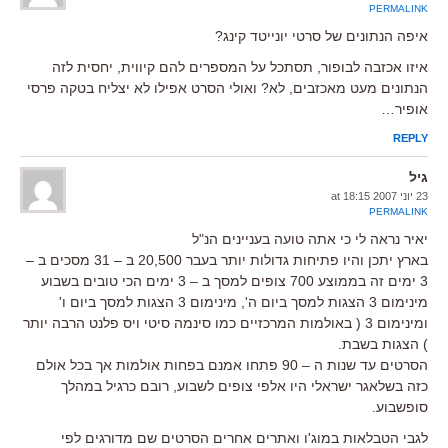
PERMALINK
איפה הנתונים של סרטי יונייטד קינג?
איזו אכזבה לבופור, תסתכל על המספרים להם קיווית, יחסית לזה
הנתונים מעט מאכזבים, לא? ואולי הסרט אפילו לא יצליח בטקה פרסי
אופיר…
REPLY
גיל
23 יוני 2007 at 18:15
PERMALINK
יאיר נראה לי כי אתה טועה בעניינים הנ"ל
בארץ יתכן והיו פתיחות גדולות יותר בעבר 20,500 ב – 31 מסכים ב –
3 ימים זה בממוצע 700 צופים למסך ב – 3 ימים הכי טובים בשבוע
מינימום 3 הצגות למסך ביום ה', מינימום 3 הצגות למסך ביום ו'
ומינימום 3 ( באולמות המרכזיים כמו סינמה סיטי ויס פלנט הרבה יותר
) הצגות בשבת.
הסרטים עד שנות ה – 90 פתחו אמנם בפחות אולמות אך בכל אולם
כזה בשלאגר ישראלי היו אלפי צופים לשבוע, רובם כרגיל במהלך
סופשבוע.
לגבי הטבלאות במוג'ו ואתרים אחרים הסרטים שם מדורגים לפי