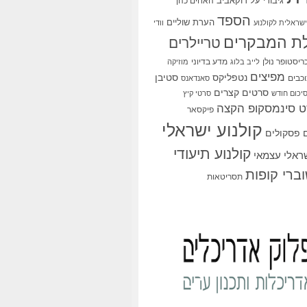
גיבורי על
דוקאביב
האחים כהן
הספד
הערת שוליים
שראלית לקולנוע
וודי
ת המבקרים
טריילרים
ריסטופר נולן
מדע בדיוני
לייב בלוג
מוזיקה
מפיצים
סטיבן
נטפליקס
כבים
סאנדאנס
סרטים קצרים
יכום חודש
סרטי קיץ
 סינמסקופ הקצה
פיקסאר
קולנוע ישראלי
פסקולים
קולנוע תיעודי
שראלי עצמאי
ברי קופות
תסריטאות