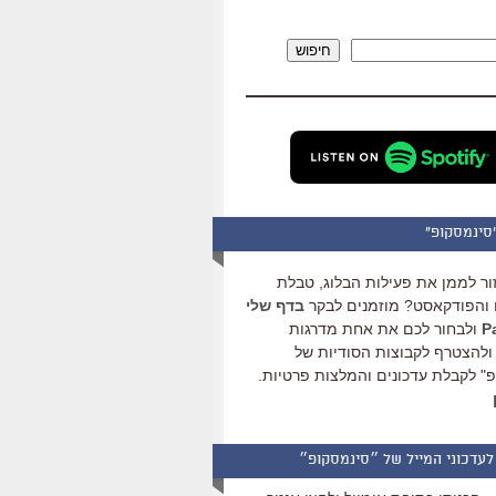
להגביר
או
חיפוש
להנמיך
עוצמת
שמע.
סינמסקופ"
ור לממן את פעילות הבלוג, טבלת
והפודקאסט? מוזמנים לבקר
בדף שלי
ולבחור לכם את אחת מדרגות
ולהצטרף לקבוצות הסודיות של
" לקבלת עדכונים והמלצות פרטיות.
לעדכוני המייל של ״סינמסקופ״