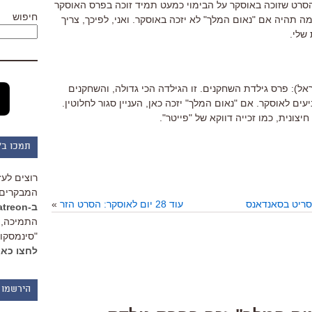
הסרט שזוכה באוסקר על הבימוי כמעט תמיד זוכה בפרס האוסקר
חיפוש
 תהיה אם "נאום המלך" לא יזכה באוסקר. ואני, לפיכך, צריך
שלי.
ראל): פרס גילדת השחקנים. זו הגילדה הכי גדולה, והשחקנים
ם לאוסקר. אם "נאום המלך" יזכה כאן, העניין סגור לחלוטין.
צונית, כמו זכייה דווקא של "פייטר".
תמכו ב"
רוצים לעז
המבקרים 
סריט בסאנדאנס
עוד 28 יום לאוסקר: הסרט הזר
»
ב-Patreon
התמיכה, 
"סינמסקופ
לחצו כאן
הירשמו 