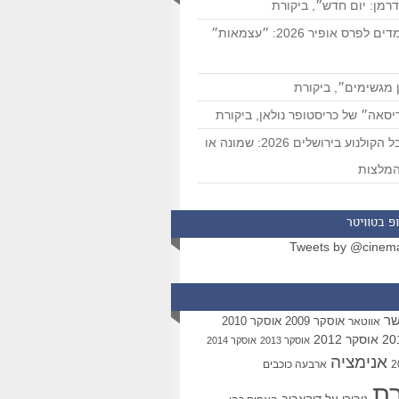
רמן: יום חדש״, ביקורת
המועמדים לפרס אופיר 2026: ״עצמאות״
 מגשימים״, ביקורת
סאה״ של כריסטופר נולאן, ביקורת
פסטיבל הקולנוע בירושלים 2026: שמונה או
מלצות
פ בטוויטר
Tweets by @cinem
שר
אוסקר 2009
אוסקר 2010
אווטאר
אוסקר 2012
אוסקר 2013
אוסקר 2014
אנימציה
ארבעה כוכבים
רת