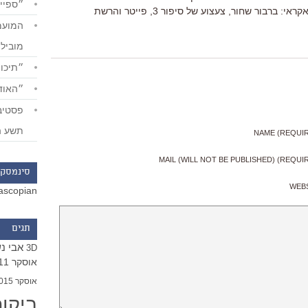
״ספייד
התחתונה (אחרי התחלה והשאר בסדר אקראי: ברבור שחור, צעצוע של סיפור 3, פייטר והרשת
מוביל
״תיכון
״האודי
תשע ה
NAME (REQUI
MAIL (WILL NOT BE PUBLISHED) (REQUI
סינמסקו
WEB
ascopian
תגים
אבי נ
3D
אוסקר 2011
אוסקר 2015
ביקו