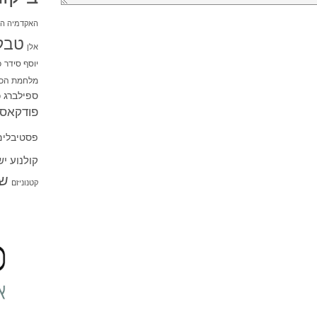
האקדמיה הי
טבל
אלן
יוסף סידר
כ
מלחמת הכו
ספילברג
ס
פודקאסט
פסטיבלים
קולנוע י
שו
קטנוניזם