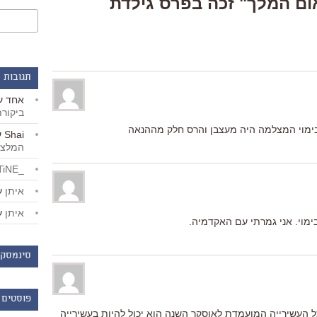
Respons “"נאום המלך" זכה בפרס גילדת
תגובות 
אחד
ע
ביקור
ימוי המצלמה היה מעצבן והרס חלק מההנאה
Shai
ע
המלצו
_LiBERTiNE_
איתן
ע
איתן
ע
בימוי. אני גמרתי עם האקדמיה.
סינמסקו
פוסטים 
ל העשירייה המועמדת לאוסקר השנה הוא יכול להיות בעשירייה