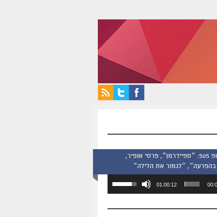
סינמסקופ 505: ״ספיידרמן״, פרסי אופיר,
בהפרעה״, ״לגמור את הלילה״
השתמש
01:00:12
00:
במקש
למעלה/למטה
כדי