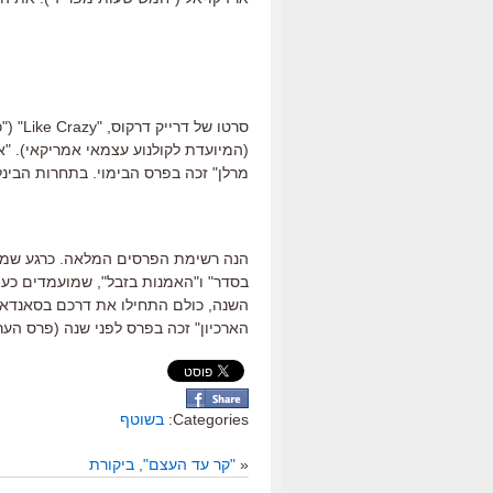
סרטו 
(המיועדת לקולנוע עצמאי אמריקאי). "א
מרלן" זכה בפרס הבימוי. בתחרות הבינלאומית זכה הסרט " Happy
הנה רשימת הפרסים המלאה. כרגע שמות 
בסדר" ו"האמנות בזבל", שמועמדים כע
השנה, כולם התחילו את דרכם בסאנדאנ
הארכיון" זכה בפרס לפני שנה (פרס הערי
Categories:
בשוטף
«
"קר עד העצם", ביקורת