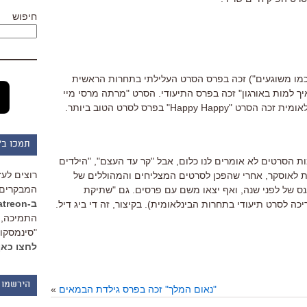
חיפוש
של דרייק דרקוס, "Like Crazy" ("כמו משוגעים") זכה בפרס הסרט העלילתי בתחרות הראשית
יך למות באורגון" זכה בפרס התיעודי. הסרט "מרתה מרסי מיי
Happy" בפרס לסרט הטוב ביותר.
תמכו ב"
הסרטים לא אומרים לנו כלום, אבל "קר עד העצם", "הילדים
רוצים לעז
ת לאוסקר, אחרי שהפכן לסרטים המצליחים והמהוללים של
המבקרים 
ס של לפני שנה, ואף יצאו משם עם פרסים. גם "שתיקת
ב-Patreon
כה לסרט תיעודי בתחרות הבינלאומית). בקיצור, זה די ביג דיל.
התמיכה, 
"סינמסקופ
לחצו כאן
הירשמו 
"נאום המלך" זכה בפרס גילדת הבמאים
»