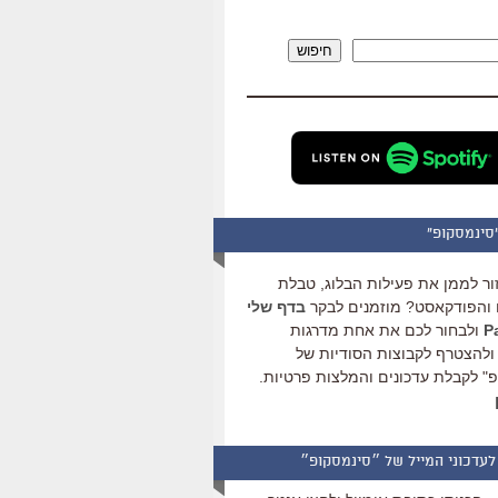
להגביר
או
חיפוש
להנמיך
עוצמת
שמע.
סינמסקופ"
ור לממן את פעילות הבלוג, טבלת
והפודקאסט? מוזמנים לבקר
בדף שלי
ולבחור לכם את אחת מדרגות
ולהצטרף לקבוצות הסודיות של
" לקבלת עדכונים והמלצות פרטיות.
לעדכוני המייל של ״סינמסקופ״