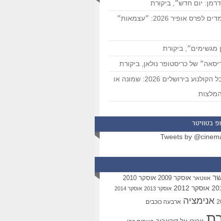
רמן: יום חדש״, ביקורת
המועמדים לפרס אופיר 2026: ״עצמאות״
 מגשימים״, ביקורת
סאה״ של כריסטופר נולאן, ביקורת
פסטיבל הקולנוע בירושלים 2026: שמונה או
מלצות
פ בטוויטר
Tweets by @cinem
שר
אוסקר 2009
אוסקר 2010
אווטאר
אוסקר 2012
אוסקר 2013
אוסקר 2014
אנימציה
ארבעה כוכבים
רת