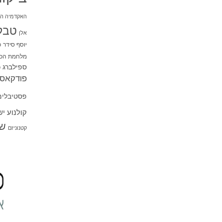
האקדמיה הי
טבל
אלן
יוסף סידר
כ
מלחמת הכו
ספילברג
ס
פודקאסט
פסטיבלים
קולנוע י
שו
קטנוניזם