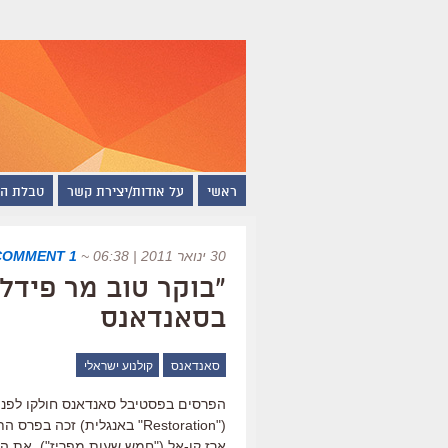
ראשי
על אודות/יצירת קשר
טבלת ה
30 ינואר 2011 | 06:38
~
1 COMMENT
"בוקר טוב מר פידל
בסאנדאנס
סאנדאנס
קולנוע ישראלי
הפרסים בפסטיבל סאנדאנס חולקו לפני כ
("Restoration" באנגלית) ז
ארז קו-אל ("חמש שעות מפריז"). את הס