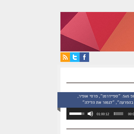
סינמסקופ 505: ״ספיידרמן״, פרסי אופיר,
בהפרעה״, ״לגמור את הלילה״
השתמש
01:00:12
00:
במקש
למעלה/למטה
כדי