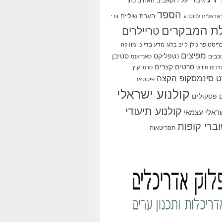
גיבורי על
דוקאביב
האחים כהן
הספד
הערת שוליים
שראלית לקולנוע
וודי
ת המבקרים
טריילרים
ריסטופר נולן
מדע בדיוני
לייב בלוג
מוזיקה
מפיצים
סטיבן
נטפליקס
כבים
סאנדאנס
סרטים קצרים
יכום חודש
סרטי קיץ
 סינמסקופ הקצה
פיקסאר
קולנוע ישראלי
פסקולים
קולנוע תיעודי
שראלי עצמאי
ברי קופות
תסריטאות