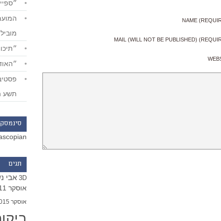
״ספייד
NAME (REQUI
מוביל
MAIL (WILL NOT BE PUBLISHED) (REQUI
״תיכון
WEB
״האודי
תשע ה
סינמסקו
ascopian
תגים
אבי נ
3D
אוסקר 2011
אוסקר 2015
ביקו