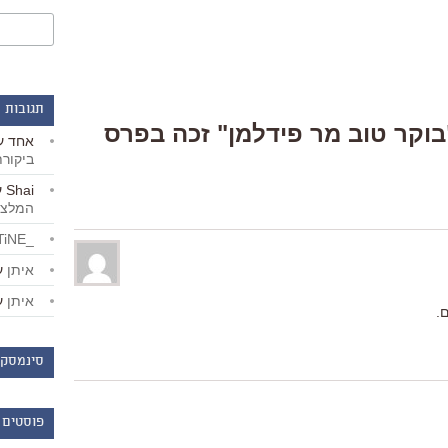
תגובות 
One Respons “"בוקר טוב מר פידלמן" זכה בפרס
אחד
ע
ביקור
Shai
ע
המלצו
_LiBERTiNE_
איתן
ע
איתן
ע
.
סינמסקו
פוסטים 