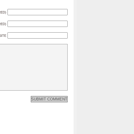
RED)
RED)
SITE