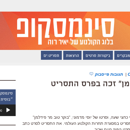
מבקרים
ביקורות סרטים
הרצאות
תסריט.ים
|
תגובות פייסבוק
מן" זכה בפרס התסריט
״בוסית 
נגן
00
אודיו
חצי שעה, וסרטו של יוסי מדמוני, "בוקר טוב מר פידלמן"
כה בפרס התסריט במסגרת תחרות הקולנוע העולמי. את התסריט לסרט כתב
רט הפיק חיים שריר.