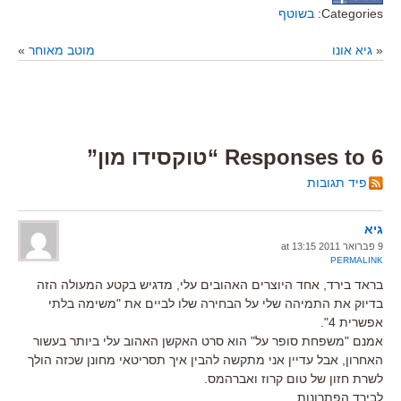
Categories:
בשוטף
«
גיא אונו
מוטב מאוחר
»
6 Responses to “טוקסידו מון”
פיד תגובות
גיא
9 פברואר 2011 at 13:15
PERMALINK
בראד בירד, אחד היוצרים האהובים עלי, מדגיש בקטע המעולה הזה
בדיוק את התמיהה שלי על הבחירה שלו לביים את "משימה בלתי
אפשרית 4".
אמנם "משפחת סופר על" הוא סרט האקשן האהוב עלי ביותר בעשור
האחרון, אבל עדיין אני מתקשה להבין איך תסריטאי מחונן שכזה הולך
לשרת חזון של טום קרוז ואברהמס.
לבירד הפתרונות.