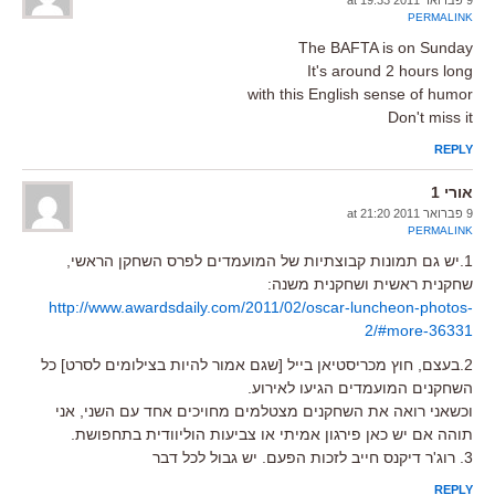
9 פברואר 2011 at 19:33
PERMALINK
The BAFTA is on Sunday
It's around 2 hours long
with this English sense of humor
Don't miss it
REPLY
אורי 1
9 פברואר 2011 at 21:20
PERMALINK
1.יש גם תמונות קבוצתיות של המועמדים לפרס השחקן הראשי,
שחקנית ראשית ושחקנית משנה:
http://www.awardsdaily.com/2011/02/oscar-luncheon-photos-
2/#more-36331
2.בעצם, חוץ מכריסטיאן בייל [שגם אמור להיות בצילומים לסרט] כל
השחקנים המועמדים הגיעו לאירוע.
וכשאני רואה את השחקנים מצטלמים מחויכים אחד עם השני, אני
תוהה אם יש כאן פירגון אמיתי או צביעות הוליוודית בתחפושת.
3. רוג'ר דיקנס חייב לזכות הפעם. יש גבול לכל דבר
REPLY