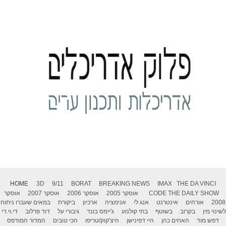
HOME
3D
9/11
BORAT
BREAKING NEWS
IMAX
THE DA VINCI
THE DAILY SHOW
CODE
אוסקר 2005
אוסקר 2006
אוסקר 2007
אוסקר
2008
אורחים
אינטרנט
אנג לי
אנימציה
ארכיון
ביקורת
במאים שעברו ניתוח
לשינוי מין
בקרוב
בשוטף
בתי קולנוע
ג'יימס בונד
גיבורי על
דוד פרלוב
די.וי.די
דפש מוד
האחים כהן
היי דפינישן
היצ'קוק/טריפו
הכי טובים
המדור המודפס