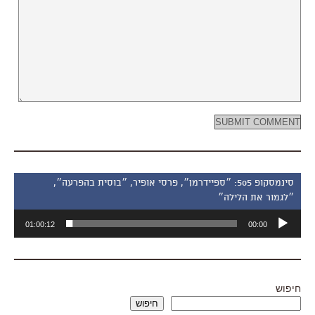
סינמסקופ 505: ״ספיידרמן״, פרסי אופיר, ״בוסית בהפרעה״,
״לגמור את הלילה״
נגן
01:00:12
00:00
אודיו
חיפוש
חיפוש