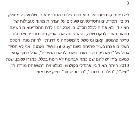
3.
לא פחות קונטרוברסלי הוא פרס גילדת התסריטאים, שלמעשה מחולק
רק בין תסריטים ותסריטאים שעונים על הגדרות מאוד מגבילות של
האיגוד, ולא פתוח לכלל הסרטים. אבל גם גילדת התסריטאים השיגה
סטאר-פאוור לטקס שלה, והיא גייסה את אריק סטונסטריט ואת ג'סי
טיילר פרגוסון, קאם ומיטשל מ"משפחה מודרנית", להיות מנחי הטקס.
השניים פצחו בשיר פתיחה בשם "Write it Gay". ואמנם, אני לא חסיד
גדול של "בואו ניקח שיר מוכר ונשנה לו את המילים", אבל בתוך קטע
כמעט צ'יזי יש להם שם כמה אבחנות לא רעות בכלל. כמו זו שאכן, שנת
2010 היתה מאוד גיי פרנדלי בקולנוע ובטלוויזיה: "משפחה מודרנית",
"Glee", "הילדים בסדר", "ברבור שחור". טייק איט אווי: