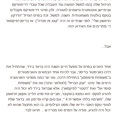
הניהול שלה (כמו למשל הטענה נגד העובדה שכל עובדי דרימוורקס
אנימיישן אוטומטית נרשמים לאגודה, ולכן סרטי דרימוורקס מקבלים
בטקס בולטות משמעותית. השנה, למשל, זכה בפרס הגדול "הדרקון
הראשון שלי". לפני שנתיים זה היה "קונג פו פנדה"). אז בדיסני/פיקסאר
די מחרימים את האירוע הזה.
אבל…
אחד הזוכים בפרס על מפעל חיים השנה היה בראד בירד, שהתחיל את
דרכו כאנימטור בדיסני, עבר להיות אחד הבמאים והאנימטורים
ב"משפחת סימפסון" בתחילת דרכה, ואז יצר כמה מסרטי האנימציה
היפים של ימינו: "ענק הברזל" (לאולפני וורנר) ואז את "משפחת
סופר-על" ואת "רטטוי" לפיקסאר). אלא שבראד בירד לא יכול היה
להגיע לטקס. הוא נמצא בוונקובר, מביים את סרט הלייב-אקשן הראשון
שלו, "משימה בלתי אפשרית 4 ", עם טום קרוז וסיימון פג. בראד שלח
לצופי טקס האנני וידיאו שלו מסט הצילומים, בו הוא מתנצל שהוא לא
יכול היה להגיע, מודה על הפרס ואז מכריז ש… תראו לבד: