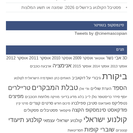
פסטיבל הקולנוע בירושלים 2026: שמונה או תשע המלצות
סינמסקופ בטוויטר
Tweets by @cinemascopian
תגים
אבי נשר
אוסקר 2011
אוסקר 2012
אוסקר 2009
אוסקר 2010
3D
אווטאר
אנימציה
אוסקר 2015
ארבעה כוכבים
אוסקר 2013
אוסקר 2014
ביקורת
גיבורי על
דוקאביב
האחים כהן
האקדמיה הישראלית לקולנוע
טבלת המבקרים
טריילרים
הספד
הערת שוליים
וודי אלן
מפיצים
יוסף סידר
כריסטופר נולן
מדע בדיוני
מלחמת הכוכבים
לייב בלוג
מוזיקה
סטיבן ספילברג
סרטים קצרים
נטפליקס
סאנדאנס
סיכום חודש
סרטי קיץ
פודקאסט סינמסקופ הקצה
פסטיבלים
פסקולים
פיקסאר
קולנוע ישראלי
קולנוע תיעודי
קולנוע ישראלי עצמאי
שוברי קופות
תסריטאות
קטנוניזם