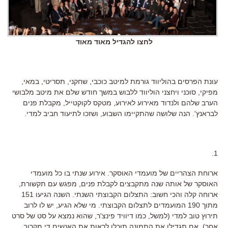
לחצו להגדיל מאוד מאוד
עונת הפרסים בהוליווד גורמת למיטב כוכבי, שחקני, תסריטי, במאי,
מפיקי, סוכני ויחצני הוליווד ללבוש במשך חודש שלם את מיטב מלבושי
הערב שלהם ולנדוד מאירוע לאירוע, מטקס לקוקטייל, מקבלת פנים
לבראנץ'. הנה שלושה שהתקיימו השבוע, ושזכו לתיעוד חביב למדי.
1.
ארוחת הצהריים של מועמדי האוסקר. אירוע שנתי בו כל מועמדי
האוסקר של אותה שנה מתקבצים לקבלת פנים, מפגש עם תקשורת,
ארוחה קלה והכי חשוב: התצלום הקבוצתי השנתי. השנה הגיעו 151
מתוך 190 המועמדים לתצלום הקבוצתי. מי שלא הגיע, יש לו לרוב
תירוץ טוב למדי (למשל, כמו דיוויד פינצ'ר, שהוא נמצא על סט של סרט
אחר). אם תגדילו את התמונה תוכלו לראות את האנשים די מקרוב.