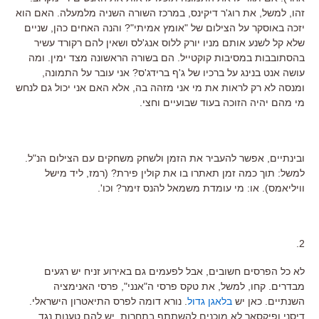
זהו, למשל, את רוג'ר דיקינס, במרכז השורה השניה מלמעלה. האם הוא
יזכה באוסקר על הצילום של "אומץ אמיתי"? והנה האחים כהן, שניים
שלא קל לשנע אותם מניו יורק ללוס אנג'לס ושאין להם רקורד עשיר
בהסתובבות במסיבות קוקטייל. הם בשורה הראשונה מצד ימין. ומה
עושה אנט בנינג על ברכיו של ג'ף ברידג'ס? אני עובר על התמונה,
ומנסה לא רק לראות את מי אני מזהה בה, אלא האם אני יכול גם לנחש
מי מהם יהיה הזוכה בעוד שבועיים וחצי.
ובינתיים, אפשר להעביר את הזמן ולשחק משחקים עם הצילום הנ"ל.
למשל: תוך כמה זמן תאתרו בו את קולין פירת? (רמז, ליד מישל
וויליאמס). או: מי עומדת משמאל להנס זימר? וכו'.
2.
לא כל הפרסים חשובים, אבל לפעמים גם באירוע זניח יש רגעים
מבדרים. קחו, למשל, את טקס פרסי ה"אנני", פרסי האנימציה
השנתיים. כאן יש
בלאגן גדול
. נורא דומה לפרס התיאטרון הישראלי.
דיסני ופיקסאר לא מוכנים להשתתף בתחרות, יש להם טענות נגד