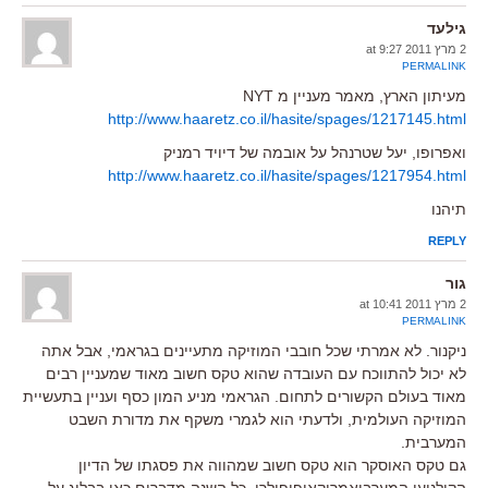
גילעד
2 מרץ 2011 at 9:27
PERMALINK
מעיתון הארץ, מאמר מעניין מ NYT
http://www.haaretz.co.il/hasite/spages/1217145.html
ואפרופו, יעל שטרנהל על אובמה של דיויד רמניק
http://www.haaretz.co.il/hasite/spages/1217954.html
תיהנו
REPLY
גור
2 מרץ 2011 at 10:41
PERMALINK
ניקנור. לא אמרתי שכל חובבי המוזיקה מתעיינים בגראמי, אבל אתה
לא יכול להתווכח עם העובדה שהוא טקס חשוב מאוד שמעניין רבים
מאוד בעולם הקשורים לתחום. הגראמי מניע המון כסף ועניין בתעשיית
המוזיקה העולמית, ולדעתי הוא לגמרי משקף את מדורת השבט
המערבית.
גם טקס האוסקר הוא טקס חשוב שמהווה את פסגתו של הדיון
הקולנועי המערביאמריקאיפופולרי. כל השנה מדברים כאן בבלוג על