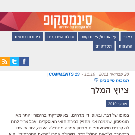
ראשי
על אודות/יצירת קשר
טבלת המבקרים
ביקורות סרטים
הרצאות
תסריט.ים
28 פברואר 2011 | 11:16
~
19 COMMENTS
|
תגובות פייסבוק
ציוץ המלך
אוסקר 2010
בסופו של דבר, ובאופן די מדהים, יצא שצדקתי בהימוריי יותר מאן
תומפסון, שממנה אני מחזיק בכירת חזאי האוסקרים. אבל צריך לתת
לה קרדיט משמעותי: תומפסון אמרה מתחילה העונה, עוד אי שם
בדצמבר, ש"נאום המלך" יזכה. כשכולם אמרו "הרשת החברתית", היא