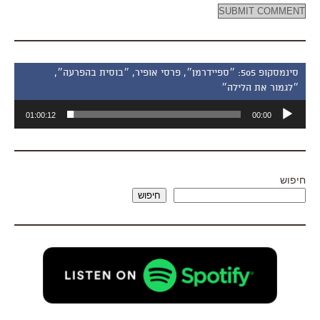
סינמסקופ 505: ״ספיידרמן״, פרסי אופיר, ״בוסית בהפרעה״,
״לגמור את הלילה״
נגן
01:00:12
00:00
אודיו
חיפוש
חיפוש