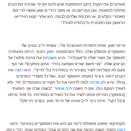
מעדכנים את הקהל בזמן ההפסקות שיש להם חטיפי אנרגיה מודבקים
מתחת לכסאות, אם הם רעבים. או מסג' הידיים שאן עושה לג'יימס
מאחורי הקלעים. או הכניסה שלהם לבמה, רגע אחרי קטע הווידיאו
הראשון עם המכונית מ"בחזרה לעתיד".
איימי מאן, אחת הזמרות האהובות עליי, עשתה לייב טוויט של
האוסקרים מהסלון שלה, כולל הפרסומות. מאן, כזכור, היתה מועמדת
לאוסקר על השיר שלה מ"מגנוליה". והיא
משבחת
את גווינת פלטרו על
הביצוע שלה: "אני חושב שהיא נשמעה נהדר. אתם צוחקים? אני אף
פעם לא מצליחה לשיר בשידור חי בטלוויזיה בלי לזייף". היא
רוצה
את
רוברט דאוני ג'וניור כמנחה האוסקר הבא, ושל כל משדרי הפרסים
בכלל. והיא
לא מבינה
למה לדחוף את כל השירים המועמדים יחד, ולא
לאורך הטקס כולו. אם כי השנה
היה שיפור
: "בשנה שבה אני הופעתי
(באוסקר) הכריחו אותנו לשיר את כל השירים כמחרוזת. כל אחד מיתנו
קיבל דקה". איזה כיף, לייב טוויט של איימי מאן. בקרוב הדיסק?
הקומיקאי פאטון אוסוולט ליווה גם הוא את האוסקרים בטוויטר, והוא
רוצה
כמנחי השנה הבאה את שני הזוכים שהכי הצחיקו אותו: רנדי ניומן