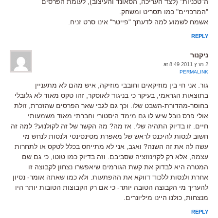
ה"טכניות" (לצד העריכה, הסאונד והעיצוב), לעומת הפרסים
"המרכזיים" כמו תסריט ומשחק.
אשמח לשמוע למה לדעתך "פייטר" אינו סרט זניח.
REPLY
ניקנור
2 מרץ 2011 at 8:49
PERMALINK
גור. אני חי בין מוזיקאים וחובבי מוזיקה, איש מהם לא מתעניין
בתוצאות הגראמי, בעיקר כי בניגוד לאוסקר, זהו טקס מאוד לא גלובלי
בחוסר-מהדורת-השבט שלו. וכך גם לגבי שאר הפרסים שהזכרת, זולת
אולי פרס נובל שיש לו גם מימד היסטורי וחברתי מאוד משמעותי.
חיים. זו בדיוק התהיה שלי. אז מה? מה הקשר של זה לקולנוע? למה זה
חשוב לנסות להיכנס לראש של מאפרת מסינסינטי ולנסות לנחש מי
עשה לה את זה השנה? ואגב, אני לא מתייחס בכלל לטקס או לתחרות
עצמה, אלא רק לקזינוזציה שסביבם. וזה בדיוק כמו טוטו, כי גם שם
המטרה היא לבדוק את קשת הגורמים שיאפשרו נצחון לקבוצה זו
אחרת ולנסות ללכוד דווקא את ההפתעות. ולא כמו שאתה אומר- נסיון
להעריך מי הקבוצה הטובה יותר- כי אם רק הקבוצות הטובות יותר היו
מנצחות, כולנו היינו מיליונרים.
REPLY