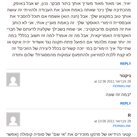
יאיר, אני מאוד מאוד מעריך אותך בתור מבקר. נכון, יש אבל באופק.
מהכתיבה שלך ניכר שאתה באמת אוהב את העבודה ולהוויתי זה עושה
אותך טוב במקצוע שלך. אבל (הנה הוא) אשמח אם תוכל להסביר את
אובססיית הימורי האוסקר שלך. זה באמת מעניין אותי, אני לא כותב
את זה ממקום פרובוקטיבי, אני שמח בשבילך שקלעת לדעתם של חברי
האקדמיה האמריקאית, אבל מה זה אומר? למה זה חשוב בכלל? במה
זה יותר שונה מלהמר אם הפועל פתח-תקווה נגד אשדוד יהיה איקס או
שתיים? איך הימורים במי יזכה קשורים בכלל ליצירה של הזוכים? זה
לא קצת ללכת למוזיאון ולהתפעם עמוקות מהמסגרת? שלום ותודה
REPLY
ניקנור
28 פברואר 2011 at 12:36
PERMALINK
*במה זה שונה
REPLY
R
28 פברואר 2011 at 13:06
PERMALINK
קטעי הוידיאו של פרנקו מזכירים את "אי שם" של סופיה קופולה (אפשר