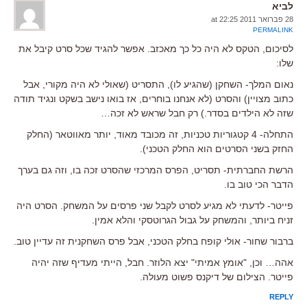
לביא
28 פברואר 2011 at 22:25
PERMALINK
לסיכום, הטקס לא היה כל כך מאכזב. אפשר להגיד שכל סרט קיבל את
שלו:
נאום המלך- השחקן (שהגיע לו), התסריט (שאולי לא היה מקורי, אבל
כתוב מצויין) והסרט (לא אנחנו בוחרים, אז בואו נישב בשקט ונגיד תודה
שזה לא הילדים בסדר.) רק חבל שראש לא זכה…
התחלה- 4 קטגוריות טכניות, זה מכובד מאוד, יותר מאווטאר (החלק
החזק בשני הסרטים הוא החלק הטכני).
הרשת החברתית- תסריט, הפרס המרכזי שהסרט זכה בו, וזה גם בערך
הדבר הכי טוב בו.
פייטר- לדעתי לא מגיע לסרט לקבל שני פרסים על המשחק. הסרט היה
זניח ביותר, והמשחק על גבול הגרוטסקי והלא אמין.
ברבור שחור- אולי קופח בחלק הטכני, אבל פרס השחקנית זה עדיין טוב.
אהה… וכן, "אומץ אמיתי" יצא הלוזר. חבל, הייתי מעדיף שזה יהיה
פייטר. הצילום של דיקנס פשוט מעולה.
REPLY