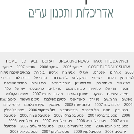
HOME
3D
9/11
BORAT
BREAKING NEWS
IMAX
THE DA VINCI
THE DAILY SHOW
CODE
אוסקר 2005
אוסקר 2006
אוסקר 2007
אוסקר
2008
אורחים
אינטרנט
אנג לי
אנימציה
ארכיון
ביקורת
במאים שעברו ניתוח
לשינוי מין
בקרוב
בשוטף
בתי קולנוע
ג'יימס בונד
גיבורי על
דוד פרלוב
די.וי.די
דפש מוד
האחים כהן
היי דפינישן
היצ'קוק/טריפו
הכי טובים
המדור המודפס
הספד
וודי אלן
טלוויזיה
טעויות תרגום
טריילרים
טרקובסקי
ישראל
כללי
מאבק היוצרים
מוזיקה
מועדון הגנוזים
מועדון הגנוזים 2007
מועצת הקולנוע
מפיצים
מר משיב
ניו יורק
סאנדאנס
סטיבן ספילברג
סיכום העשור
סיכום שנה
2006
סיכום שנה 2007
סיכום שנה 2008
סינמטק
סקירת בלוגים
סרטי ילדים
סרטי קיץ
סתם
פול מקרטני
פוליצרוסקופ
פוליצרסקופ 2006
פסטיבל ברלין
2006
פסטיבל ברלין 2007
פסטיבל ברלין 2008
פסטיבל ונציה 2006
פסטיבל
ונציה 2007
פסטיבל חיפה 2006
פסטיבל חיפה 2007
פסטיבל חיפה 2008
פסטיבל טורונטו 2006
פסטיבל ירושלים 2006
פסטיבל ירושלים 2007
פסטיבל
ירושלים 2008
פסטיבל קאן 2006
פסטיבל קאן 2007
פסטיבל קאן 2008