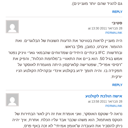
גם להגיד שהם יותר מעניינים).
REPLY
סטיבי
28 פברואר 2011 at 13:30
PERMALINK
היה מעניין לראות בטוויטר את הדעות השונות של הבלוגרים. ואת
ההומור. איברט, כמובן, מלך בראש.
ובחדשות: IFC בינתיים היחידים שמדווחים שהבמאי גארי וויניק נפטר
אמש בגיל 50. הוא ביים את התאוויי ב"מלחמת הכלות", והפיק את
"רסיסי אפריל", שפטרישה קלארקסון היתה מועמדת לאוסקר על
תפקידה בו. והיה תומך ידוע בקולנוע אינדי ובקהילת הקולנוע הניו
יורקית.
REPLY
אישה הולכת לקולנוע
28 פברואר 2011 at 13:58
PERMALINK
נראה לי שטקס האוסקר, ואני אומרת את זה רק לאור הבחירות של
הטקס מאתמול, הוא משהו שכבר אבד עליו הכלח. אחרת, איך יהיה
ניתן להסביר את העובדה ש"אומץ אמיתי" לא זכה באף פרס,