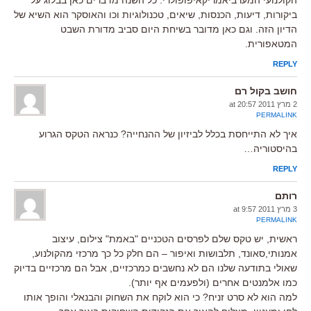
ביקורות, דיעות, הכנסות, שיאים, טכנולוגיות וכו והאוסקר הוא השיא של
הדיון הזה. וגם כאן מדובר בשיחת היום סביב מדורת השבט
המטאפורית.
REPLY
חושב בקול רם
2 מרץ 2011 at 20:57
PERMALINK
איך לא התייחסת בכלל לביזיון של ההנחייה? כנראה הטקס הגרוע
בהיסטוריה…
REPLY
רותם
3 מרץ 2011 at 9:57
PERMALINK
ראשית, יש טקס שלם לפרסים הטכניים "באמת" צילום, עיצוב
אמנותי,סאונד, תלבושות ואיפור – הם חלק כל כך מרכזי מהקולנוע,
שאולי בתודעה שלנו הם לא נחשבים כמרכזיים, אבל הם מרכזיים בדיוק
כמו אלמנטים אחרים (ולפעמים אף יותר).
למה הוא לא סרט זניח? כי הוא לוקח את השחוק והבנאלי והופך אותו