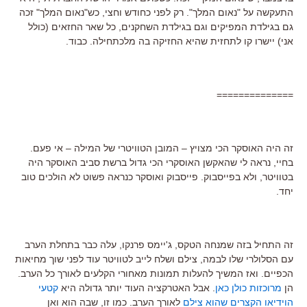
התעקשה על "נאום המלך". רק לפני כחודש וחצי, כש"נאום המלך" זכה
גם בגילדת המפיקים וגם בגילדת השחקנים, כל שאר החזאים (כולל
אני) יישרו קו לתחזית שהיא החזיקה בה מלכתחילה. כבוד.
==============
זה היה האוסקר הכי מצויץ – המובן הטוויטרי של המילה – אי פעם.
בחיי, נראה לי שהאקשן האוסקרי הכי גדול ברשת סביב האוסקר היה
בטוויטר, ולא בפייסבוק. פייסבוק ואוסקר כנראה פשוט לא הולכים טוב
יחד.
זה התחיל בזה שמנחה הטקס, ג'יימס פרנקו, עלה כבר בתחלת הערב
עם הסלולרי שלו לבמה, צילם ושלח לייב לטוויטר עוד לפני שוך מחיאות
הכפיים. ואז המשיך להעלות תמונות מאחורי הקלעים לאורך כל הערב.
הן
מרוכזות כולן כאן
. אבל האטרקציה העוד יותר גדולה היא
קטעי
הוידיאו הקצרים שהוא צילם
לאורך הערב. כמו זו, שבה הוא ואן