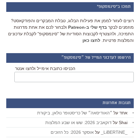
תמכו ב"סינמסקופ"
רוצים לעזור לממן את פעילות הבלוג, טבלת המבקרים והפודקאסט?
מוזמנים לבקר
בדף שלי ב-Patreon
ולבחור לכם את אחת מדרגות
התמיכה, ולהצטרף לקבוצות הסודיות של "סינמסקופ" לקבלת עדכונים
והמלצות פרטיות.
לחצו כאן
הירשמו לעדכוני המייל של ״סינמסקופ״
הכניסו כתובת אימייל ולחצו אנטר
תגובות אחרונות
אחד
על
״האודיסאה״ של כריסטופר נולאן, ביקורת
Shai
על
דוקאביב 2026: שש או שבע המלצות
_LiBERTiNE_
על
אוסקר 2026: כל הזוכים