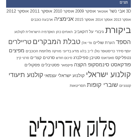
תגים
אבי נשר
אוסקר 2011
אוסקר 2012
אוסקר 2009
אוסקר 2010
3D
אווטאר
אנימציה
אוסקר 2015
ארבעה כוכבים
אוסקר 2013
אוסקר 2014
ביקורת
גיבורי על
דוקאביב
האחים כהן
האקדמיה הישראלית לקולנוע
טבלת המבקרים
טריילרים
הספד
הערת שוליים
וודי אלן
מפיצים
יוסף סידר
כריסטופר נולן
מדע בדיוני
מלחמת הכוכבים
לייב בלוג
מוזיקה
סטיבן ספילברג
סרטים קצרים
נטפליקס
סאנדאנס
סיכום חודש
סרטי קיץ
פודקאסט סינמסקופ הקצה
פסטיבלים
פסקולים
פיקסאר
קולנוע ישראלי
קולנוע תיעודי
קולנוע ישראלי עצמאי
שוברי קופות
תסריטאות
קטנוניזם