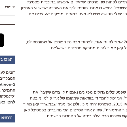
רים לפחות שני סרטים ישראליים איפשהו בתוכניית פסטיבל
חיפוש
 הישראלי נמצא בנמנום. תוסיפו לכך את העובדה שבשבוע האחרון
: יש לי תחושה שיש לא מעט במאים ומפיקים שעוצרים את
האמת, גם אני. אני בתחושה שיבול 2011 אמור להיות אגדי, לפחות מבחינת הפוטנציאל שמובטח לנו,
ל קאן אמור להיות מתפקע מסרטים ישראליים.
תמכו ב"
רוצים לעז
המבקרים 
ב-Patreon
התמיכה, 
ר שפסטיבלים גדולים מפגינים נאמנות ליוצרים שקיבלו את
"סינמסקופ
 אני יכול להמר די בוודאות שמקומו של ארי פולמן מובטח
לחצו כאן
לבכורה עולמית של "הקונגרס" ב-2012 או 2013, כשסרטו יהיה מוכן. ולכן אני מניח שבמשרדי קאן מאוד
ר התזמורת", שהיה אחד הסרטים הכי מדוברים בפסטיבל קאן
הירשמו 