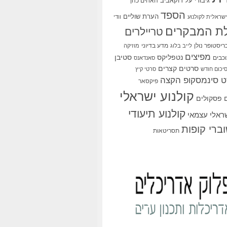
גיבורי על
דוקאביב
האחים כהן
הספד
הערת שוליים
שראלית לקולנוע
וודי
ת המבקרים
טריילרים
ריסטופר נולן
מדע בדיוני
לייב בלוג
מוזיקה
מפיצים
סטיבן
נטפליקס
כבים
סאנדאנס
סרטים קצרים
יכום חודש
סרטי קיץ
 סינמסקופ הקצה
פיקסאר
קולנוע ישראלי
פסקולים
קולנוע תיעודי
שראלי עצמאי
ברי קופות
תסריטאות