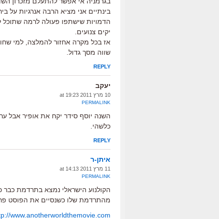
בגרמניה אי אפשר להתעלם מזכרון השוא
בינתיים אני מציא הרבה אנרגיות על ביר
הדמויות שישתפו פעולה לרמה שתוכל ל
יקים צנועים.
אז בכל מקרה אחזור להמלצה, למי שחובב
שווה מסך גדול.
REPLY
יעקב
10 מרץ 2011 at 19:23
PERMALINK
השנה יוסף סידר יקח את אופיר אבל ערן
כלשהי.
REPLY
איתן-ר
11 מרץ 2011 at 14:13
PERMALINK
הקולנוע הישראלי נמצא בתרדמת כבר כמה
מהתרדמת שלו כשנסיים את הפוסט פרוד
tp://www.anotherworldthemovie.com