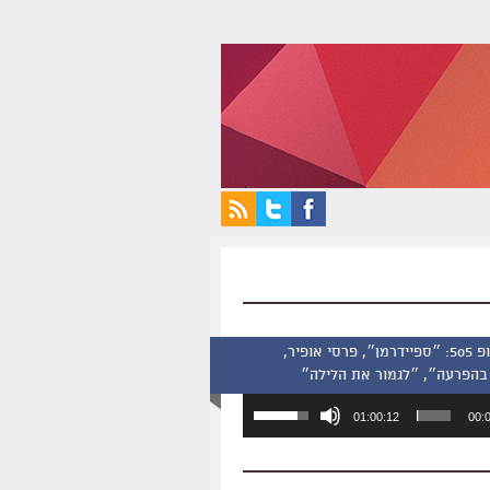
סינמסקופ 505: ״ספיידרמן״, פרסי אופיר,
בהפרעה״, ״לגמור את הלילה״
השתמש
01:00:12
00:
במקש
למעלה/למטה
כדי