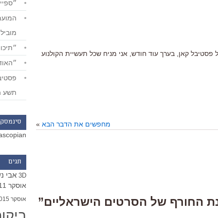
״ספייד
מוביל
״תיכון
פסטיבל קאן, בערך עוד חודש, אני מניח שכל תעשיית הקולנוע
״האודי
תשע ה
סינמסקו
מחפשים את הדבר הבא
»
ascopian
תגים
אבי נ
3D
אוסקר 2011
אוסקר 2015
ביקו