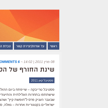
ראשי
על אודות/יצירת קשר
טבלת ה
08 מרץ 2011 | 14:02
~
6 COMMENTS
שינת החורף של הס
פסטיבל קאן 2011
פסטיבל טרייבקה – שייפתח ביום ההול
שישתתפו בתחרות העלילתית והתיעודית. 
שבעבר העניק פרס ל"חופשת קיץ" ושהצי
ישראליים בקטגוריות אחרות – גאלה, סר