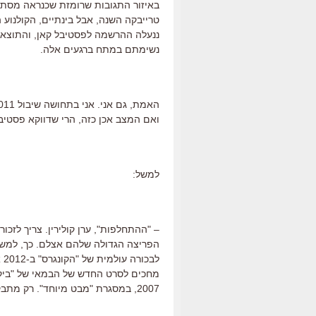
באיזור התגובות שרומזת שכנראה מסתת
טרייבקה השנה, אבל בינתיים, הקולנוע
ננעלה ההרשמה לפסטיבל קאן, והתוצאה
נשימתם במתח ברגעים אלה.
ואם המצב אכן כזה, הרי שדווקא פסטיב
למשל:
– "ההתחלפות", ערן קולירין. צריך לזכו
הפריצה הגדולה שלהם אצלם. כך, למשל,
מחכים לסרט החדש של הבמאי של "ביקו
2007, במסגרת "מבט מיוחד". רק מתבקש שסרטו הבא יעלה כיתה אל התחרות הרשמית.