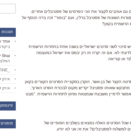
ם גם אוהבים לקצור את זוכי הפרסים של פסטיבלים אחרים.
גרות השונות של פסטיבל ברלין, ועם "בופור" זכה בדה הכסף על
ת הרשמית בקאן?
תגובות 
אחד
ע
ביקור
יש סיכוי לשני סרטים ישראליים בשנה אחת בתחרות הרשמית
דעתי לא. אם זה יקרה זה רק יבסס את ישראל כמעצמה
Shai
ע
נד או קוריאה.
המלצו
_LiBERTiNE_
איתן
ע
 סרטה הקצר של בן-אשר, הוקרן בסקציית הסרטים הקצרים בקאן
ק מתבקש שאותו פסטיבל יקדיש מקום לבכורת הסרט הארוך,
איתן
ע
אפשר לדמיין משבצת שנמצאת מחוץ לתחרות הרשמית. "מבט
סינמסקו
ים שכל הסרטים האלה נמצאים בשלבים הסופיים של
פוסטים 
 למשלוח לפסטיבלים? את זה אני לא יודע.