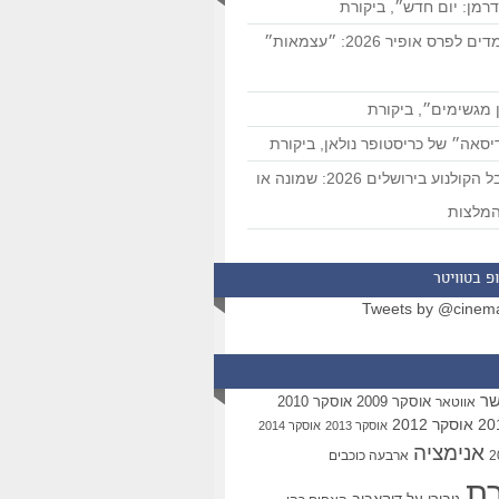
רמן: יום חדש״, ביקורת
המועמדים לפרס אופיר 2026: ״עצמאות״
 מגשימים״, ביקורת
סאה״ של כריסטופר נולאן, ביקורת
פסטיבל הקולנוע בירושלים 2026: שמונה או
מלצות
פ בטוויטר
Tweets by @cinem
שר
אוסקר 2009
אוסקר 2010
אווטאר
אוסקר 2012
אוסקר 2013
אוסקר 2014
אנימציה
ארבעה כוכבים
רת