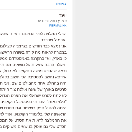
REPLY
יועד
9 מרץ 2011 at 11:56
PERMALINK
יש לי המלצה לפני הנמנום. ראיתי שהער
ואביגיל שפרבר.
אני נמצא כבר חודשים בגרמניה לצילומ
במטרה לראות מה קורה בשורה הראשונה ש
כן בארץ, ואז בהקרנה באמסטרדם ממש 
ומעלה הרבה שאלות על נושאים מהותיים כ
נראה שהסרט נעשה בתקציב לא גדול, אב
אידפא נחשב לפסטיבל הכי חשוב בקולנוע
היה בהחלט אחד מהבולטים שם. אני ח
סרטים באורך של שעה אילנה צור היתה 
לא לתת לסרט ישראלי את הפרס הגדול.
"גילוי נאות": עבדתי בפסטיבל דוקאביב
היתה להטיל ספק בשיפוט וגם הסרט שזכ
הראשונה שלי בלימודי הקולנוע, ועוד 
את ההמלצה לראות את הסרט על המסך 
הסרט שלי גם עוסק בנושאים משיקים בז