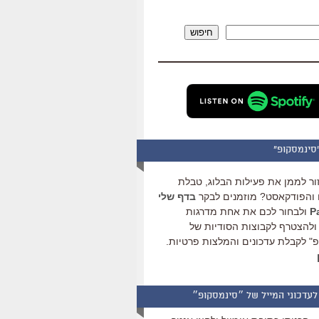
להגביר
או
חיפוש
להנמיך
עוצמת
שמע.
סינמסקופ"
ור לממן את פעילות הבלוג, טבלת
והפודקאסט? מוזמנים לבקר
בדף שלי
ולבחור לכם את אחת מדרגות
ולהצטרף לקבוצות הסודיות של
" לקבלת עדכונים והמלצות פרטיות.
לעדכוני המייל של ״סינמסקופ״