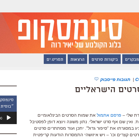
מבקרים
ביקורות סרטים
הרצאות
תסריט.ים
|
תגובות פייסבוק
רטים הישראליים
״בוסית 
נגן
דת שלי –
פרסם אתמול
את שמות הסרטים הבינלאומיים
00
אודיו
ואין שם אף סרט ישראלי. נתון משונה ויוצא דופן לפסטיבל
ג במסגרתו את "סיפור גדול". יתכן ועוד מסתתרים סרטים
טים קצרים וכו' – ויש איזושהי התמסרות הודעות קריפטית