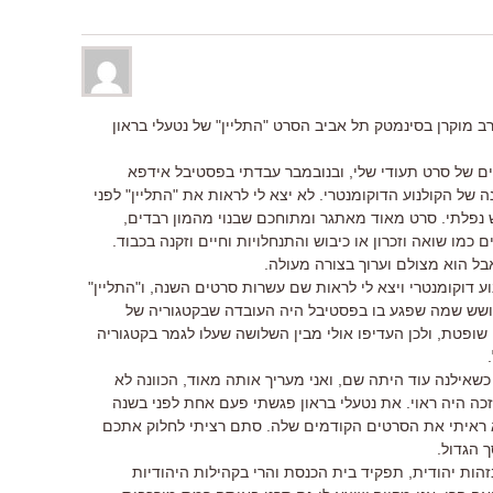
ב מוקרן בסינמטק תל אביב הסרט "התליין" של נטעלי בראון
ים של סרט תעודי שלי, ובנובמבר עבדתי בפסטיבל אידפא
ל הקולנוע הדוקומנטרי. לא יצא לי לראות את "התליין" לפני
נפלתי. סרט מאוד מאתגר ומתוחכם שבנוי מהמון רבדים,
מו שואה וזכרון או כיבוש והתנחלויות וחיים וזקנה בכבוד.
ל הוא מצולם וערוך בצורה מעולה.
 דוקומנטרי ויצא לי לראות שם עשרות סרטים השנה, ו"התליין"
ושש שמה שפגע בו בפסטיבל היה העובדה שבקטגוריה של
שופטת, ולכן העדיפו אולי מבין השלושה שעלו לגמר בקטגוריה
 כשאילנה עוד היתה שם, ואני מעריך אותה מאוד, הכוונה לא
ה היה ראוי. את נטעלי בראון פגשתי פעם אחת לפני בשנה
לא ראיתי את הסרטים הקודמים שלה. סתם רציתי לחלוק אתכם
הגדול.
הות יהודית, תפקיד בית הכנסת והרי בקהילות היהודיות