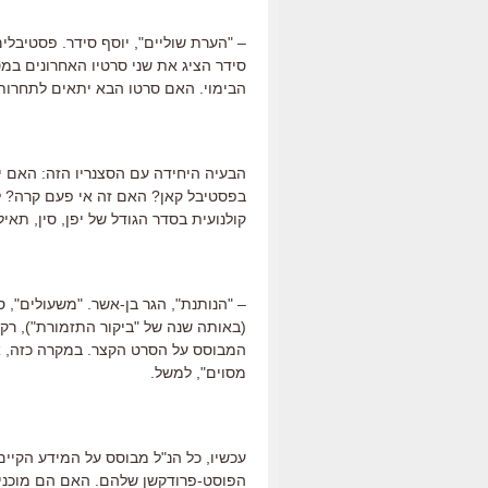
– "הערת שוליים", יוסף סידר. פסטיבלי
סידר הציג את שני סרטיו האחרונים במס
הבימוי. האם סרטו הבא יתאים לתחרו
הבעיה היחידה עם הסצנריו הזה: האם 
בפסטיבל קאן? האם זה אי פעם קרה? ל
קולנועית בסדר הגודל של יפן, סין, תאיל
– "הנותנת", הגר בן-אשר. "משעולים",
(באותה שנה של "ביקור התזמורת"), ר
המבוסס על הסרט הקצר. במקרה כזה, 
מסוים", למשל.
עכשיו, כל הנ"ל מבוסס על המידע הקי
הפוסט-פרודקשן שלהם. האם הם מוכנים