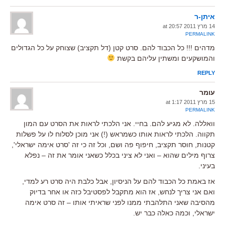
איתן-ר
14 מרץ 2011 at 20:57
PERMALINK
מדהים !!! כל הכבוד להם. סרט קטן (דל תקציב) שצוחק על כל הגדולים
והמושקעים ומשתין עליהם בקשת
REPLY
עומר
15 מרץ 2011 at 1:17
PERMALINK
וואללה. לא מגיע להם. בחיי. אני הלכתי לראות את הסרט עם המון
תקווה. הלכתי לראות אותו כשמראש (!) אני מוכן לסלוח לו על פשלות
קטנות, חוסר תקציב, חיפוף פה ושם, וכל זה כי זה 'סרט אימה ישראלי',
צרוף מילים שהוא – ואני לא ציני בכלל כשאני אומר את זה – נפלא
בעיני.
אז באמת כל הכבוד להם על הניסיון, אבל כלבת היה סרט רע למדי,
ואם אני צריך לנחש, אז הוא מתקבל לפסטיבל כזה או אחר בדיוק
מהסיבה שאני התלהבתי ממנו לפני שראיתי אותו – זה סרט אימה
ישראלי, וכמה כאלה כבר יש.