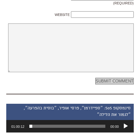
(REQUIRED)
WEBSITE
סינמסקופ 505: ״ספיידרמן״, פרסי אופיר, ״בוסית בהפרעה״,
״לגמור את הלילה״
נגן
01:00:12
00:00
אודיו