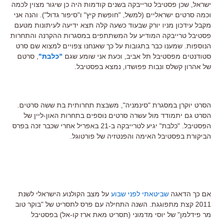
ישראל, שכן פסטיבל טרייבקה בשנים קודמות היה כן שיגור מצוין לכמה
וכמה סרטים ישראליים (למשל, "חופשת קיץ" ו"סיפור גדול"). והנה אני
מקבל עידכון מניו יורק שבעוד כשעה קלה תצא ידיעה לעיתונות מטעם
פסטיבל טרייבקה המודיע על המשתתפים במסגרות ההקרנה והתחרות
הנוספות. שמענו כבר בתגובות על כך שאנחנו צפויים למצוא שם סרט
סטודנטים מפסטיבל תל אביב, וכעת אני שומע שגם
"כלבת"
, סרטם
של אהרון קשלס ונבות פפושדו, נמצא בפסטיבל.
הסרט יוקרן במסגרת "סינמניה", משבצת תחרותית בת ששה סרטים.
הסרט גם יתמודד מול עשרה סרטים נוספים בתחרות האון-ליין של
הפסטיבל. "כלבת" יגיע לטרייבקה ב-21 באפריל אחרי שכבר זכה בפרס
הביקורת בפסטיבל האימה והפנטזיה של פורטוגל.
אם כך הדאגה
שביטאתי לפני שבוע
על מצב הקולנוע הישראלי לשנת
2011 קצת מתפוגגת. השנה התחילה עם פרס לתסריט של "בוקר טוב
מר פידלמן" של יוסי מדמוני (תסריט מאת ארז קו-אל) בפסטיבל