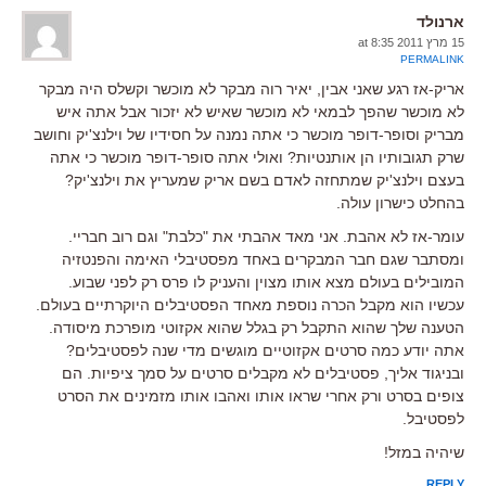
ארנולד
15 מרץ 2011 at 8:35
PERMALINK
אריק-אז רגע שאני אבין, יאיר רוה מבקר לא מוכשר וקשלס היה מבקר
לא מוכשר שהפך לבמאי לא מוכשר שאיש לא יזכור אבל אתה איש
מבריק וסופר-דופר מוכשר כי אתה נמנה על חסידיו של וילנצ'יק וחושב
שרק תגובותיו הן אותנטיות? ואולי אתה סופר-דופר מוכשר כי אתה
בעצם וילנצ'יק שמתחזה לאדם בשם אריק שמעריץ את וילנצ'יק?
בהחלט כישרון עולה.
עומר-אז לא אהבת. אני מאד אהבתי את "כלבת" וגם רוב חבריי.
ומסתבר שגם חבר המבקרים באחד מפסטיבלי האימה והפנטזיה
המובילים בעולם מצא אותו מצוין והעניק לו פרס רק לפני שבוע.
עכשיו הוא מקבל הכרה נוספת מאחד הפסטיבלים היוקרתיים בעולם.
הטענה שלך שהוא התקבל רק בגלל שהוא אקזוטי מופרכת מיסודה.
אתה יודע כמה סרטים אקזוטיים מוגשים מדי שנה לפסטיבלים?
ובניגוד אליך, פסטיבלים לא מקבלים סרטים על סמך ציפיות. הם
צופים בסרט ורק אחרי שראו אותו ואהבו אותו מזמינים את הסרט
לפסטיבל.
שיהיה במזל!
REPLY