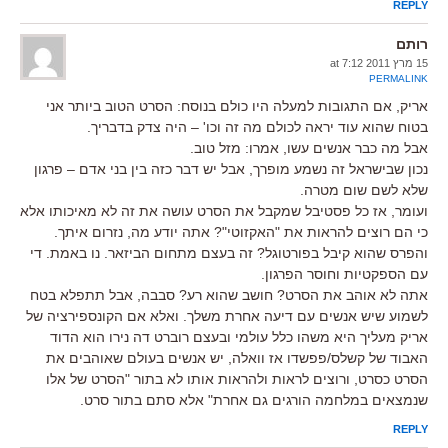
REPLY
רותם
15 מרץ 2011 at 7:12
PERMALINK
אריק, אם התגובות למעלה היו כולם בנוסח: הסרט הטוב ביותר אני
בטוח שהוא עוד יראה לכולם מה זה וכו' – היה צדק בדבריך.
אבל מה כבר אנשים עשו, אמרו: מזל טוב.
נכון שבישראל זה נשמע מופרך, אבל יש דבר כזה בין בני אדם – פרגון
שלא לשם שום מטרה.
ועומר, אז כל פסטיבל שמקבל את הסרט עושה את זה לא מאיכותו אלא
כי הם רוצים להראות את "האקזוטי"? אתה יודע מה, נזרום איתך.
והפרס שהוא קיבל בפורטוגל? זה בעצם מתחום הביזאר. נו באמת. די
עם הספקטיות וחוסר הפרגון.
אתה לא אוהב את הסרט? חושב שהוא רע? סבבה, אבל תתפלא בטח
לשמוע שיש אנשים עם דיעה אחרת משלך. ואלא אם הקונספירציה של
אריק מעליך היא משהו כלל עולמי ובעצם רוברט דה נירו הוא הדוד
האבוד של קשלס/פפשדו אז וואלה, יש אנשים בעולם שאוהבים את
הסרט כסרט, ורוצים לראות ולהראות אותו לא בתור "הסרט של אלו
שנמצאים במלחמה הורגים גם אחרת" אלא סתם בתור סרט.
REPLY