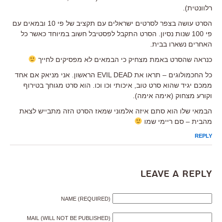
רלוונטית).
הסרט עושה בצפר לסרטים ישראלים עם תקציב של פי 10 ובמאים עם
פי 100 שנות נסיון. הסרט התקבל לפסטיבל חשוב במיוחד כאשר כל
האחרים נשארו בבית.
כנראה שהסרט באמת מצחיק כי הבמאים לא מפסיקים לחייך
כל החכמולוגים – תראו את EVIL DEAD הראשון. אני מניאק אם אחד
ממכם יגיד שהוא סרט טוב, איכותי וכו וכו. הוא סרט מגוחך בטירוף
וקורע מצחוק (אימה אימה).
הבמאי שלו הוא סתם איזה אלמוני שמאז הסרט הזה מתבייש לצאת
מהבית – סם ריימי שמו
REPLY
Leave a Reply
NAME (REQUIRED)
MAIL (WILL NOT BE PUBLISHED)