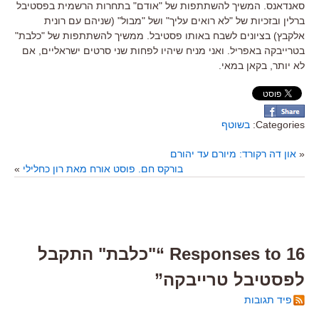
סאנדאנס. המשיך להשתתפות של "אודם" בתחרות הרשמית בפסטיבל
ברלין ובזכיות של "לא רואים עליך" ושל "מבול" (שניהם עם רונית
אלקבץ) בציונים לשבח באותו פסטיבל. ממשיך להשתתפות של "כלבת"
בטרייבקה באפריל. ואני מניח שיהיו לפחות שני סרטים ישראליים, אם
לא יותר, בקאן במאי.
Categories:
בשוטף
«
און דה רקורד: מיורם עד יהורם
בורקס חם. פוסט אורח מאת רון כחלילי
»
16 Responses to “"כלבת" התקבל
לפסטיבל טרייבקה”
פיד תגובות