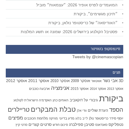
המועמדים לפרס אופיר 2026: ״עצמאות״ מוביל
״תיכון מגשימים״, ביקורת
״האודיסאה״ של כריסטופר נולאן, ביקורת
פסטיבל הקולנוע בירושלים 2026: שמונה או תשע המלצות
סינמסקופ בטוויטר
Tweets by @cinemascopian
תגים
אבי נשר
אוסקר 2011
אוסקר 2012
אוסקר 2009
אוסקר 2010
3D
אווטאר
אנימציה
אוסקר 2015
ארבעה כוכבים
אוסקר 2013
אוסקר 2014
ביקורת
גיבורי על
דוקאביב
האחים כהן
האקדמיה הישראלית לקולנוע
טבלת המבקרים
טריילרים
הספד
הערת שוליים
וודי אלן
מפיצים
יוסף סידר
כריסטופר נולן
מדע בדיוני
מלחמת הכוכבים
לייב בלוג
מוזיקה
סטיבן ספילברג
סרטים קצרים
נטפליקס
סאנדאנס
סיכום חודש
סרטי קיץ