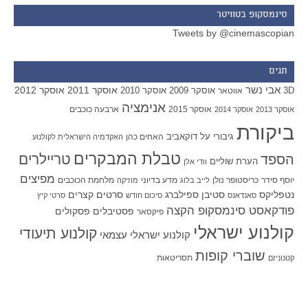
סינמסקופ בטוויטר
Tweets by @cinemascopian
תגים
אבי נשר
אוסקר 2011
אוסקר 2012
אוסקר 2009
אוסקר 2010
3D
אווטאר
אנימציה
אוסקר 2015
ארבעה כוכבים
אוסקר 2013
אוסקר 2014
ביקורת
גיבורי על
דוקאביב
האחים כהן
האקדמיה הישראלית לקולנוע
טבלת המבקרים
טריילרים
הספד
הערת שוליים
וודי אלן
מפיצים
יוסף סידר
כריסטופר נולן
מדע בדיוני
מלחמת הכוכבים
לייב בלוג
מוזיקה
סטיבן ספילברג
סרטים קצרים
נטפליקס
סאנדאנס
סיכום חודש
סרטי קיץ
פודקאסט סינמסקופ הקצה
פסטיבלים
פסקולים
פיקסאר
קולנוע ישראלי
קולנוע תיעודי
קולנוע ישראלי עצמאי
שוברי קופות
תסריטאות
קטנוניזם