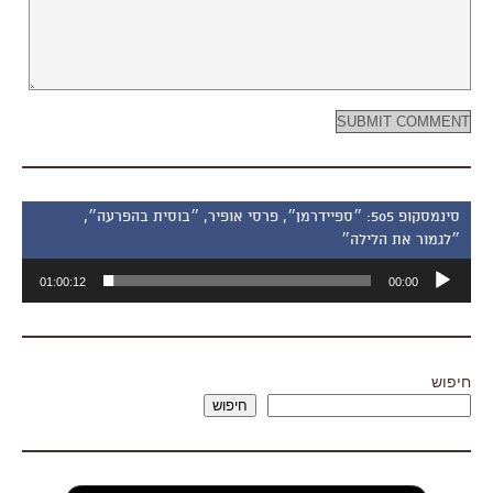
סינמסקופ 505: ״ספיידרמן״, פרסי אופיר, ״בוסית בהפרעה״,
״לגמור את הלילה״
נגן
01:00:12
00:00
אודיו
חיפוש
חיפוש