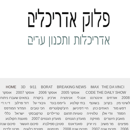
HOME
3D
9/11
BORAT
BREAKING NEWS
IMAX
THE DA VINCI
THE DAILY SHOW
CODE
אוסקר 2005
אוסקר 2006
אוסקר 2007
אוסקר
2008
אורחים
אינטרנט
אנג לי
אנימציה
ארכיון
ביקורת
במאים שעברו ניתוח
לשינוי מין
בקרוב
בשוטף
בתי קולנוע
ג'יימס בונד
גיבורי על
דוד פרלוב
די.וי.די
דפש מוד
האחים כהן
היי דפינישן
היצ'קוק/טריפו
הכי טובים
המדור המודפס
הספד
וודי אלן
טלוויזיה
טעויות תרגום
טריילרים
טרקובסקי
ישראל
כללי
מאבק היוצרים
מוזיקה
מועדון הגנוזים
מועדון הגנוזים 2007
מועצת הקולנוע
מפיצים
מר משיב
ניו יורק
סאנדאנס
סטיבן ספילברג
סיכום העשור
סיכום שנה
2006
סיכום שנה 2007
סיכום שנה 2008
סינמטק
סקירת בלוגים
סרטי ילדים