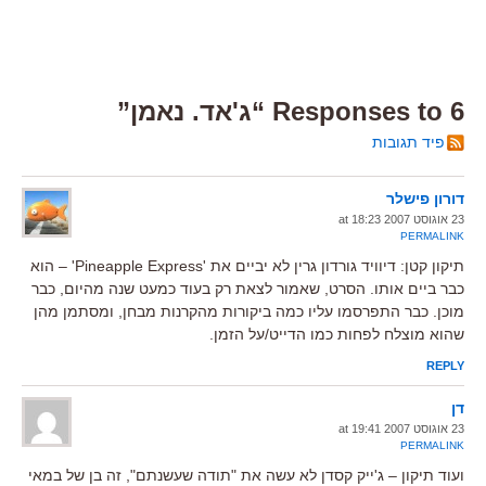
6 Responses to “ג'אד. נאמן”
פיד תגובות
דורון פישלר
23 אוגוסט 2007 at 18:23
PERMALINK
תיקון קטן: דיוויד גורדון גרין לא יביים את 'Pineapple Express' – הוא
כבר ביים אותו. הסרט, שאמור לצאת רק בעוד כמעט שנה מהיום, כבר
מוכן. כבר התפרסמו עליו כמה ביקורות מהקרנות מבחן, ומסתמן מהן
שהוא מוצלח לפחות כמו הדייט/על הזמן.
REPLY
דן
23 אוגוסט 2007 at 19:41
PERMALINK
ועוד תיקון – ג'ייק קסדן לא עשה את "תודה שעשנתם", זה בן של במאי