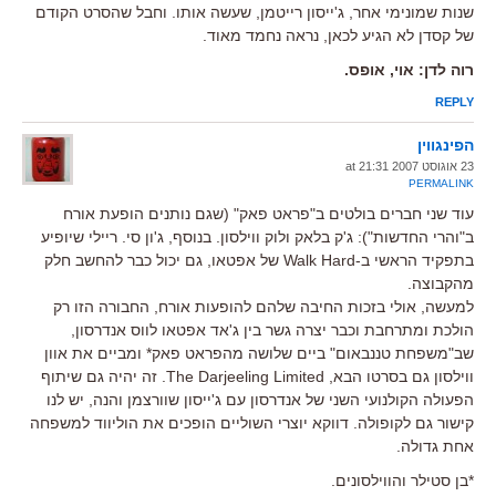
שנות שמונימי אחר, ג'ייסון רייטמן, שעשה אותו. וחבל שהסרט הקודם
של קסדן לא הגיע לכאן, נראה נחמד מאוד.
רוה לדן: אוי, אופס.
REPLY
הפינגווין
23 אוגוסט 2007 at 21:31
PERMALINK
עוד שני חברים בולטים ב"פראט פאק" (שגם נותנים הופעת אורח
ב"והרי החדשות"): ג'ק בלאק ולוק ווילסון. בנוסף, ג'ון סי. ריילי שיופיע
בתפקיד הראשי ב-Walk Hard של אפטאו, גם יכול כבר להחשב חלק
מהקבוצה.
למעשה, אולי בזכות החיבה שלהם להופעות אורח, החבורה הזו רק
הולכת ומתרחבת וכבר יצרה גשר בין ג'אד אפטאו לווס אנדרסון,
שב"משפחת טננבאום" ביים שלושה מהפראט פאק* ומביים את אוון
ווילסון גם בסרטו הבא, The Darjeeling Limited. זה יהיה גם שיתוף
הפעולה הקולנועי השני של אנדרסון עם ג'ייסון שוורצמן והנה, יש לנו
קישור גם לקופולה. דווקא יוצרי השוליים הופכים את הוליווד למשפחה
אחת גדולה.
*בן סטילר והווילסונים.