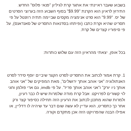
בשבוע שעבר ראיינתי את אתגר קרת לגיליון "פנאי פלוס" החדש.
התירוץ לראיון הוא הקרנת "$9.99" בסוף השבוע הזה בערוצי הסרטים
של יס. "9.99" הוא סרט אנימציה מקסים שביימה תתיה רוזנטל על פי
תסריט שהיא וקרת כתבו (ופיתחו בסדנאות התסריט של סאנדאנס), על
פי סיפוריו קצרים של קרת.
בכל אופן, יצאתי מהראיון הזה עם שלוש כותרות:
1. קרת אמור לכתוב את התסריט לסרט הקצר שיביים יוסף סידר לסרט
האנתולוגיה "אני אוהב אותך ירושלים", מאת המפיקים של "אני אוהב
אותך ניו יורק" ו"אני אוהב אותך פריז". על פי imdb, גם ארי פולמן וחגי
לוי קשורים לפרויקט. אבל קרת מודה שלמרות שיש לו כבר רעיון,
ולמרות שהוא מתכנן לכתוב את הרעיון הזה תחילה כסיפור קצר ורק
אחר כך כתסריט, הוא עדיין לא עשה שום דבר עד שיהיה לו דדליין, או
אפילו הבנה שהפרויקט הזה אכן מתקדם וקורה.