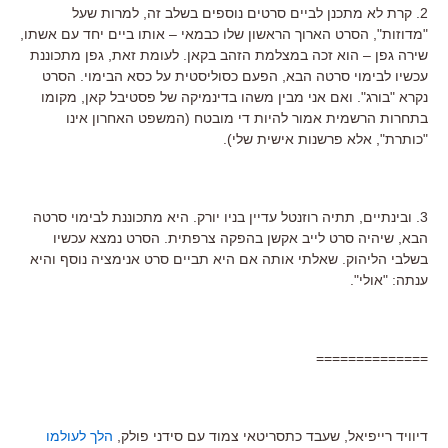
2. קרת לא מתכנן לביים סרטים נוספים בשלב זה, למרות שעל
"מדוזות", הסרט הארוך הראשון שלו כבמאי – אותו ביים יחד עם אשתו,
שירה גפן – הוא זכה במצלמת הזהב בקאן. לעומת זאת, גפן מתכוננת
עכשיו לבימוי סרטה הבא, הפעם כסוליסטית על כסא הבימוי. הסרט
נקרא "בורג". ואם אני מבין משהו בדינמיקה של פסטיבל קאן, מקומו
בתחרות הרשמית אמור להיות די מובטח (המשפט האחרון אינו
"כותרת", אלא פרשנות אישית שלי).
3. ובינתיים, תתיה רוזנטל עדיין בניו יורק. היא מתכוננת לבימוי סרטה
הבא, שיהיה סרט לייב אקשן בהפקה צרפתית. הסרט נמצא עכשיו
בשלבי הליהוק. שאלתי אותה אם היא תביים סרט אנימציה נוסף והיא
ענתה: "אולי".
==============
דיוויד רייפיאל, שעבד כתסריטאי צמוד עם סידני פולק,
הלך לעולמו