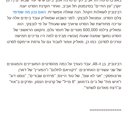
יוקרן "עץ החיים" בסינמטק תל אביב, ואחרי הקרנת הסרט יענה
רבינוביץ לשאלות הקהל. הנה שאלה אפשרית:
האם נכון מה שסיפר
צלם הסרט, עמנואל לובצקי, לפני כשבוע שמאליק עובד בימים אלה על
עריכה מחודשת של הסרט שיארך שש שעות? על פי לובצקי, הוא
ומאליק צילמו 600,000 מטרים של חומר גלם, והקאט הראשוני של
הסרט נמשך שמונה שעות (עכשיו מבינים למה היו צריכים חמישה
עורכים לסרט). כמו כן, מאליק אמור לעבוד גם על גרסת איימקס לסרט.
רבינוביץ, בן ה-48, עבד כעורך על כמה מהסרטים המעניינים והמגוונים
של שני עשורים האחרונים: "רקוויאם לחלום" ו"המעיין" של דארן
ארונופסקי; "אני לא שם", של טוד היינס; "פרחים שבורים", "גוסט דוג"
ו"איש מת" של ג'ים ג'רמוש; "8 מייל" של קרטיס הנסון; ופרקים ב"אוז"
וב"רצח מאדום לשחור".
==============