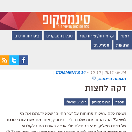
ראשי
על אודות/יצירת קשר
טבלת המבקרים
ביקורות סרטים
הרצאות
תסריט.ים
24 יוני 2011 | 12:12
~
14 COMMENTS
|
תגובות פייסבוק
דקה לחצות
הספד
טרנס מאליק
קולנוע ישראלי
נשארו לכם שאלות פתוחות על "עץ החיים" שלא ידעתם את מי
לשאול? הנה ההזדמנות שלכם: ג'יי רבינוביץ, אחד מחמשת עורכי סרטו
של טרנס מאליק, יגיע בתחילת יולי ארצה כאורח החוג לקולנוע
באוניברסיטת תל אביב לקיים סדנת אמן. ביום שישי עוד שבועיים (8.7)