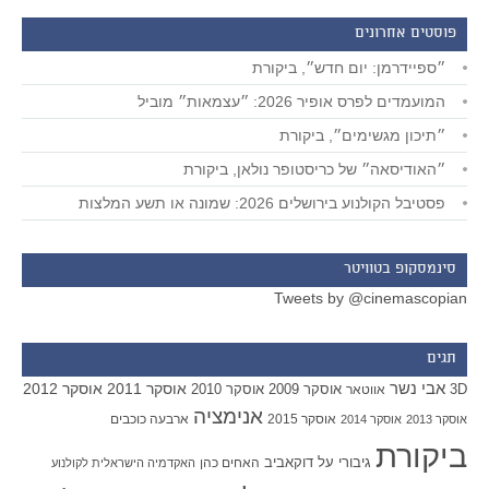
פוסטים אחרונים
״ספיידרמן: יום חדש״, ביקורת
המועמדים לפרס אופיר 2026: ״עצמאות״ מוביל
״תיכון מגשימים״, ביקורת
״האודיסאה״ של כריסטופר נולאן, ביקורת
פסטיבל הקולנוע בירושלים 2026: שמונה או תשע המלצות
סינמסקופ בטוויטר
Tweets by @cinemascopian
תגים
אבי נשר
אוסקר 2011
אוסקר 2012
אוסקר 2009
אוסקר 2010
3D
אווטאר
אנימציה
אוסקר 2015
ארבעה כוכבים
אוסקר 2013
אוסקר 2014
ביקורת
גיבורי על
דוקאביב
האחים כהן
האקדמיה הישראלית לקולנוע