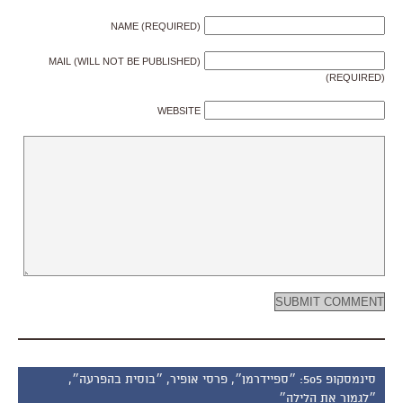
NAME (REQUIRED)
MAIL (WILL NOT BE PUBLISHED)
(REQUIRED)
WEBSITE
סינמסקופ 505: ״ספיידרמן״, פרסי אופיר, ״בוסית בהפרעה״,
״לגמור את הלילה״