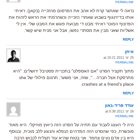
PERMALINK
נראה לי שאתגר קרת לא אהב את הפרסום מהזכייה (בקאן). ראיתי
אותו בדיזינגוף בשבוע שאחרי הזכייה וכשהרמתי את הראש לזהות את
הפרצוף המוכר ראיתי מבט די מבועת פוגש את המבט שלי. אין לי
אשליות שאני מבין את מסתרי נפשו, אבל אני מניח שיש קשר.
REPLY
איתן
25 יוני 2011 at 15:21
PERMALINK
מתוך תקציר הסרט "אם האספלט" בתכניית פסטיבל ירושלים: "היא
מתרסקת אצל חברה…", שזה, אני משער, תרגום מילולי של she
crashes at a friend's place.
REPLY
עודד פריד-גאון
26 יוני 2011 at 0:38
PERMALINK
היה לי העונג לעבוד עם תתיה על הסרט הזה כיועץ מוזיקלי. היא מאוד
מוכשרת, כפי שהסרט הזה המדהים הנפלא והנוגע ללב מוכיח, ובנוסף
היא בין אדם נעים ונחמד. אני בטוח שהיא עוד תצליח לכבוש הרבה