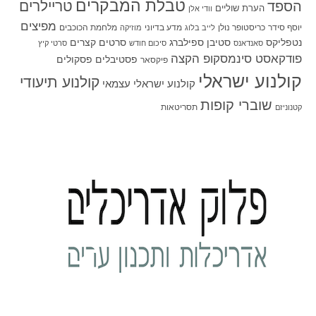
טבלת המבקרים
טריילרים
הספד
הערת שוליים
וודי אלן
מפיצים
יוסף סידר
כריסטופר נולן
מדע בדיוני
מלחמת הכוכבים
לייב בלוג
מוזיקה
סטיבן ספילברג
סרטים קצרים
נטפליקס
סאנדאנס
סיכום חודש
סרטי קיץ
פודקאסט סינמסקופ הקצה
פסטיבלים
פסקולים
פיקסאר
קולנוע ישראלי
קולנוע תיעודי
קולנוע ישראלי עצמאי
שוברי קופות
תסריטאות
קטנוניזם