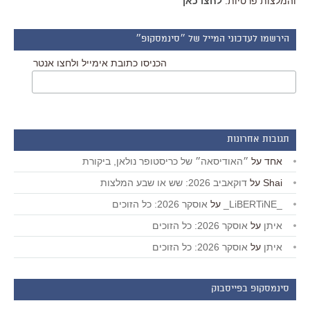
והמלצות פרטיות.
לחצו כאן
הירשמו לעדכוני המייל של ״סינמסקופ״
הכניסו כתובת אימייל ולחצו אנטר
תגובות אחרונות
אחד
על
״האודיסאה״ של כריסטופר נולאן, ביקורת
Shai
על
דוקאביב 2026: שש או שבע המלצות
_LiBERTiNE_
על
אוסקר 2026: כל הזוכים
איתן
על
אוסקר 2026: כל הזוכים
איתן
על
אוסקר 2026: כל הזוכים
סינמסקופ בפייסבוק