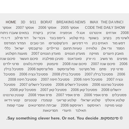
HOME
3D
9/11
BORAT
BREAKING NEWS
IMAX
THE DA VINCI
THE DAILY SHOW
CODE
אוסקר 2005
אוסקר 2006
אוסקר 2007
אוסקר
2008
אורחים
אינטרנט
אנג לי
אנימציה
ארכיון
ביקורת
במאים שעברו ניתוח
לשינוי מין
בקרוב
בשוטף
בתי קולנוע
ג'יימס בונד
גיבורי על
דוד פרלוב
די.וי.די
דפש מוד
האחים כהן
היי דפינישן
היצ'קוק/טריפו
הכי טובים
המדור המודפס
הספד
וודי אלן
טלוויזיה
טעויות תרגום
טריילרים
טרקובסקי
ישראל
כללי
מאבק היוצרים
מוזיקה
מועדון הגנוזים
מועדון הגנוזים 2007
מועצת הקולנוע
מפיצים
מר משיב
ניו יורק
סאנדאנס
סטיבן ספילברג
סיכום העשור
סיכום שנה
2006
סיכום שנה 2007
סיכום שנה 2008
סינמטק
סקירת בלוגים
סרטי ילדים
סרטי קיץ
סתם
פול מקרטני
פוליצרוסקופ
פוליצרסקופ 2006
פסטיבל ברלין
2006
פסטיבל ברלין 2007
פסטיבל ברלין 2008
פסטיבל ונציה 2006
פסטיבל
ונציה 2007
פסטיבל חיפה 2006
פסטיבל חיפה 2007
פסטיבל חיפה 2008
פסטיבל טורונטו 2006
פסטיבל ירושלים 2006
פסטיבל ירושלים 2007
פסטיבל
ירושלים 2008
פסטיבל קאן 2006
פסטיבל קאן 2007
פסטיבל קאן 2008
פסטיבלים
פרס אופיר 2006
פרס אופיר 2007
פרס אופיר 2008
קוונטין טרנטינו
קולנוע איטלקי
קולנוע ישראלי
קולנוע קוריאני
קטמנדו
קטנוניזם
קטעי וידיאו
קטעי מוזיקה
ראזיסקופ
ראזיסקופ 2006
שביתת התסריטאים
שוברי קופות
תאילנד
תיעודי
תסריטאות
© סינמסקופ. Say something clever here. Or not. You decide.