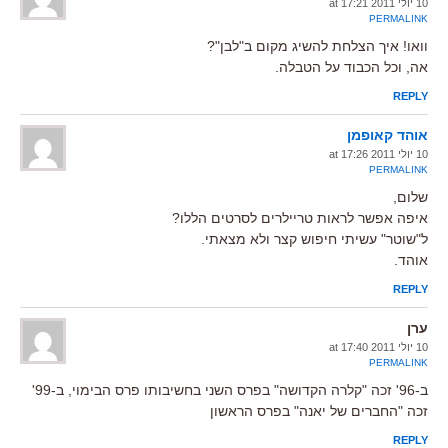
10 יולי 2011 at 17:21
PERMALINK
וואו! איך הצלחת להשיג מקום ב"לבן"?
אה, וכל הכבוד על הטבלה.
REPLY
אוהד קאופמן
10 יולי 2011 at 17:26
PERMALINK
שלום,
איפה אפשר לראות טריילרים לסרטים הללו?
ל"שוטר" עשיתי חיפוש קצר ולא מצאתי.
אוהד.
REPLY
ערן
10 יולי 2011 at 17:40
PERMALINK
ב-96' זכה "קלרה הקדושה" בפרס השני בחשיבותו פרס הבימוי, ב-99'
זכה "החברים של יאנה" בפרס הראשון
REPLY