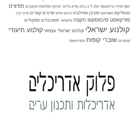
מפיצים
יוסף סידר
כריסטופר נולן
מדע בדיוני
מלחמת הכוכבים
לייב בלוג
מוזיקה
סטיבן ספילברג
סרטים קצרים
נטפליקס
סאנדאנס
סיכום חודש
סרטי קיץ
פודקאסט סינמסקופ הקצה
פסטיבלים
פסקולים
פיקסאר
קולנוע ישראלי
קולנוע תיעודי
קולנוע ישראלי עצמאי
שוברי קופות
תסריטאות
קטנוניזם