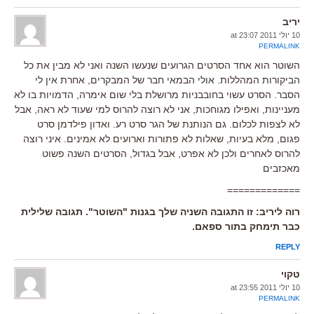
יריב
10 יולי 2011 at 23:07
PERMALINK
השוטר הוא אחד הסרטים הגרועים שנעשו השנה ואני לא מבין את כל
הביקורות המהללות. אולי הבמאי חבר של המבקרים, אחרת אין לי
הסבר. הסרט עשוי בחובבניות מרושלת בלי שום אימרה, הדמויות בו לא
מעניינות, ואפילו מגוחכות, אני לא רוצה להרוס למי שעוד לא ראה, אבל
לא לצפות לכלום. גם הנותנת של הגר סרט רע. ואדון פילדמן סרט
פגום, מלא בעיות, שאלות לא פתורות וארועים לא אמינים. איני רוצה
להרוס לאחרים ולכן לא אפרט, אבל בגדול, הסרטים השנה פשוט
מאכזבים
=============
רוה ליריב: זו התגובה השניה שלך בגנות "השוטר". תגובה שלילית
כבר תימחק בתור ספאם.
REPLY
טקוי
10 יולי 2011 at 23:55
PERMALINK