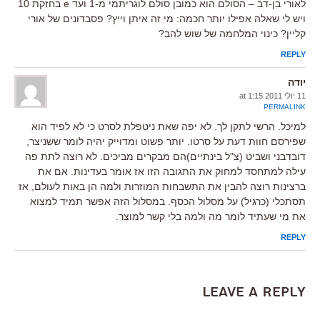
לאורי בן-דב – הסולם הוא כמובן סולם לוגריתמי מ-1 ועד e בחזקת 10
ויש לי שאלה אפילו יותר חכמה: מי זה איתן וייץ? פסבדונים של אורי
קליין? כינוי המלחמה של שוש להב?
REPLY
יודה
11 יולי 2011 at 1:15
PERMALINK
למיכל. הרשי לתקן לך. לא יפה שאת ניטפלת לסרט כי לא לפיד הוא
שפירסם חוות דעת על סרטו. יותר פשוט ומדוייק יהיה לומר ששניצר,
דובדבני ושביט (צ"ל בינתיים)הם מבקרים מביכים. לא רוצה לתת פה
עילה למתחסד למחוק את התגובה הזו אז אומר בעדינות. אם את
ברצינות רוצה להבין את התשבחות המוזרות ולמה הן באות לעולם, אז
תסתכלי (כרגיל) על מסלול הכסף. במסלול הזה אפשר תמיד למצוא
את מי שעתיד לומר מה ולמה בלי קשר למוצר.
REPLY
Leave a Reply