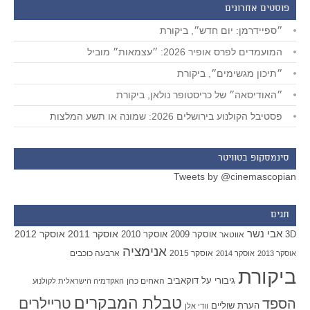
פוסטים אחרונים
״ספיידרמן: יום חדש״, ביקורת
המועמדים לפרס אופיר 2026: ״עצמאות״ מוביל
״תיכון מגשימים״, ביקורת
״האודיסאה״ של כריסטופר נולאן, ביקורת
פסטיבל הקולנוע בירושלים 2026: שמונה או תשע המלצות
סינמסקופ בטוויטר
Tweets by @cinemascopian
תגים
אבי נשר
אוסקר 2011
אוסקר 2012
אוסקר 2009
אוסקר 2010
3D
אווטאר
אנימציה
אוסקר 2015
ארבעה כוכבים
אוסקר 2013
אוסקר 2014
ביקורת
גיבורי על
דוקאביב
האחים כהן
האקדמיה הישראלית לקולנוע
טבלת המבקרים
טריילרים
הספד
הערת שוליים
וודי אלן