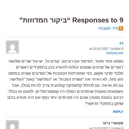
9 Responses to “ביקור המדוזות”
פיד תגובות
רז
8 אוקטובר 2007 at 10:42
PERMALINK
נשמע מוזר מאוד, הסיפור עם רובינוב. קודם כל, יש עוד שניים-שלושה
ז'אנרים של סרטים שנשים יכולות להופיע בהן בתפקידים ראשיים
מלבד סרטי אקשן, כפי שמוכיחות הכוכבות של הסרטים שצוינו בפוסט.
חוץ מזה, לא ראיתי את "עשרת המכות" או "הפלישה" (ואת "הפלישה
גם לא אראה. גם לחילול קלאסיקה קולנועית צריך להיות גבול), אבל
השמועות טוענות שהסרטים האלה היו קטסטרופליים, לסוגם או בכלל.
רבינוב באמת מאמין שהם היו מכניסים יותר כסף אם היה מופיע בהם
שחקן בתפקיד הראשי?
REPLY
סטארי נייט
8 אוקטובר 2007 at 10:53