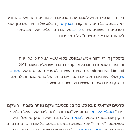
========
דיוויד ד'ארסי התחיל לסכם את הסרטים התיעודיים הישראליים שהוא
ראה בפסטיבל חיפה. זה קורה
בגרין-סין
, הבלוג של דיוויד האדסון. שני
הסרטים הראשונים שהוא
כותב
עליהם הם "פליפ" של יואב שמיר
ו"לראות אם אני מחייכת" של תמר ירום.
========
ב"סקרין דיילי" דווח אמש שבפסטיבל MIPCOM, לתוכן טלוויזיה
וניו-מדיה שנפתח היום בקאן, קנתה חברה ישראלית בשם SAT-
Interactive Limited את זכויות השידור לספריית הסרטים של
האחים
שו
, אולי היצרנים המוכרים והפוריים ביותר של סרטי אמנויות לחימה
הונג קונגיים משנות הששים ועד שנות התשעים.
==========
סרטים ישראליים בפסטיבלים:
פסטיבל שיקגו נפתח בשבת ו"השיקגו
רידר"
ממליץ לקוראיו
בחום על "מדוזות". "תהילים" של רפאל נדג'ארי
הוקרן שם בסוף השבוע,
להנאתו
של כתב ה"שיקגו סאן-טיימס", ביל
סטאמטס. "מדוזות" יציג בשבוע הבא גם בפסטיבל לונדון שייפתח ביום
רביעי. על פי
אתר הפסטיבל
, כל הכרטיסים לשתי ההקרנות שלו כבר