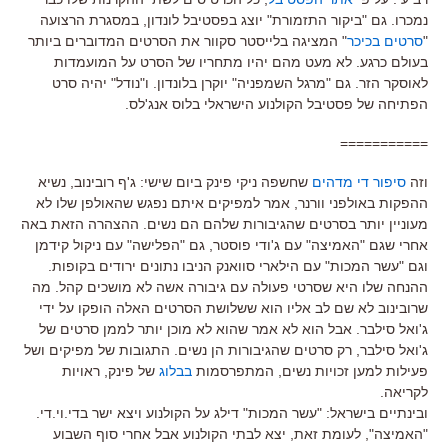
נמכרו. גם "ביקור התזמורת" יוצג בפסטיבל לונדון, במסגרת הרצועה
"
סרטים בכיכר
" המציגה בלייסטר סקוור את הסרטים המדוברים ביותר
בעולם כרגע. לא מעט מהם יהיו מתחריו של הסרט על המועמדות
לאוסקר הזר. גם "מרגל השמפניה" יוקרן בלונדון. ו"נודל" יהיה סרט
הפתיחה של פסטיבל הקולנוע הישראלי בלוס אנג'לס.
===========
וזה
סיפור די מדהים
שחשפה ניקי פינק ביום שישי: ג'ף רובינוב, נשיא
ההפקות באולפני וורנר, אמר למפיקים איתם נפגש שהאולפן שלו לא
מעוניין יותר בסרטים שהגיבורות שלהם הם נשים. ההצהרה הזאת באה
אחרי שגם "האמיצה" עם ג'ודי פוסטר, גם "הפלישה" עם ניקול קידמן
וגם "עשר המכות" עם הילארי סוואנק הניבו נתונים ירודים בקופות.
ההנחה שלו היא שסרטי פעולה עם גיבורה אשה לא מושכים קהל. מה
שרובינוב לא שם לב אליו הוא ששלושת הסרטים האלה הופקו על ידי
ג'ואל סילבר. אבל הוא לא אמר שהוא לא מוכן יותר לממן סרטים של
ג'ואל סילבר, רק סרטים שהגיבורות הן נשים. התגובות של מפיקים ושל
פעילות למען זכויות נשים, המתפרסמות
בבלוג
של פינק, ראויות
לקריאה.
ובינתיים בישראל: "עשר המכות" דילג על הקולנוע ויצא ישר בדי.וי.די.
"האמיצה", לעומת זאת, יצא לבתי הקולנוע אבל אחרי סוף השבוע