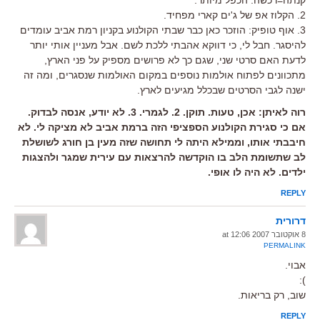
2. הקלוז אפ של ג'ים קארי מפחיד.
3. אוף טופיק: הוזכר כאן כבר שבתי הקולנוע בקניון רמת אביב עומדים
להיסגר. חבל לי, כי דווקא אהבתי ללכת לשם. אבל מעניין אותי יותר
לדעת האם סרטי שני, שגם כך לא פרושים מספיק על פני הארץ,
מתכוונים לפתוח אולמות נוספים במקום האולמות שנסגרים, ומה זה
ישנה לגבי הסרטים שבכלל מגיעים לארץ.
רוה לאיתן: אכן, טעות. תוקן. 2. לגמרי. 3. לא יודע, אנסה לבדוק.
אם כי סגירת הקולנוע הספציפי הזה ברמת אביב לא מציקה לי. לא
חיבבתי אותו, וממילא היתה לי תחושה שזה מעין בן חורג לשושלת
לב שתשומת הלב בו הוקדשה להרצאות עם עירית שמגר ולהצגות
ילדים. לא היה לו אופי.
REPLY
דרורית
8 אוקטובר 2007 at 12:06
PERMALINK
אבוי.
):
שוב, רק בריאות.
REPLY