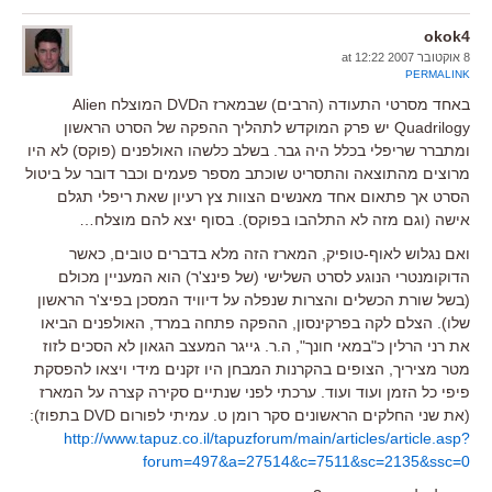
okok4
8 אוקטובר 2007 at 12:22
PERMALINK
באחד מסרטי התעודה (הרבים) שבמארז הDVD המוצלח Alien
Quadrilogy יש פרק המוקדש לתהליך ההפקה של הסרט הראשון
ומתברר שריפלי בכלל היה גבר. בשלב כלשהו האולפנים (פוקס) לא היו
מרוצים מהתוצאה והתסריט שוכתב מספר פעמים וכבר דובר על ביטול
הסרט אך פתאום אחד מאנשים הצוות צץ רעיון שאת ריפלי תגלם
אישה (וגם מזה לא התלהבו בפוקס). בסוף יצא להם מוצלח…
ואם נגלוש לאוף-טופיק, המארז הזה מלא בדברים טובים, כאשר
הדוקומנטרי הנוגע לסרט השלישי (של פינצ'ר) הוא המעניין מכולם
(בשל שורת הכשלים והצרות שנפלה על דיוויד המסכן בפיצ'ר הראשון
שלו). הצלם לקה בפרקינסון, ההפקה פתחה במרד, האולפנים הביאו
את רני הרלין כ"במאי חונך", ה.ר. גייגר המעצב הגאון לא הסכים לזוז
מטר מציריך, הצופים בהקרנות המבחן היו זקנים מידי ויצאו להפסקת
פיפי כל הזמן ועוד ועוד. ערכתי לפני שנתיים סקירה קצרה על המארז
(את שני החלקים הראשונים סקר רומן ט. עמיתי לפורום DVD בתפוז):
http://www.tapuz.co.il/tapuzforum/main/articles/article.asp?
forum=497&a=27514&c=7511&sc=2135&ssc=0