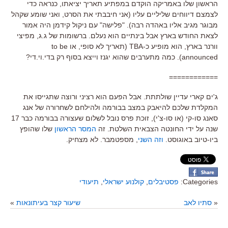
הראשון שלו באמריקה הוקדם במפתיע תאריך יציאתו, כנראה כדי
לצמצם דיווחים שליליים עליו (אני חיבבתי את הסרט, ואני שומע שקהל
מבוגר מגיב אליו באהדה רבה). "פלישה" עם ניקול קידמן היה אמור
לצאת החודש בארץ אבל בינתיים הוא נעלם. ברשומות של ג.ג, מפיצי
וורנר בארץ, הוא מופיע כ-TBA (תאריך לא סופי, או to be
announced). כמה מתערבים שהוא יגנז וייצא בסוף רק בדי.וי.די?
============
ג'ים קארי עדיין שולתתת. אבל הפעם הוא רציני ורוצה שתגייסו את
המקלדת שלכם להיאבק במצב בבורמה ולהילחם לשחרורה של אנג
סאנג סו-קי (או סו-צ'י), זוכת פרס נובל לשלום שעצורה בבורמה כבר 17
שנה על ידי החונטה הצבאית השלטת. זה
המסר הראשון
שלו שהופץ
ביו-טיוב באוגוסט.
וזה השני
, מספטמבר. לא מצחיק.
Categories:
פסטיבלים
,
קולנוע ישראלי
,
תיעודי
«
סתיו לאב
שיעור קצר בעיתונאות
»