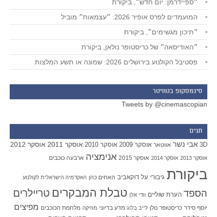
״ספיידרמן: יום חדש״, ביקורת
המועמדים לפרס אופיר 2026: ״עצמאות״ מוביל
״תיכון מגשימים״, ביקורת
״האודיסאה״ של כריסטופר נולאן, ביקורת
פסטיבל הקולנוע בירושלים 2026: שמונה או תשע המלצות
סינמסקופ בטוויטר
Tweets by @cinemascopian
תגים
אבי נשר
אוסקר 2011
אוסקר 2012
אוסקר 2009
אוסקר 2010
3D
אווטאר
אנימציה
אוסקר 2015
ארבעה כוכבים
אוסקר 2013
אוסקר 2014
ביקורת
גיבורי על
דוקאביב
האחים כהן
האקדמיה הישראלית לקולנוע
טבלת המבקרים
טריילרים
הספד
הערת שוליים
וודי אלן
מפיצים
יוסף סידר
כריסטופר נולן
מדע בדיוני
מלחמת הכוכבים
לייב בלוג
מוזיקה