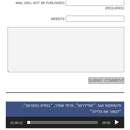
MAIL (WILL NOT BE PUBLISHED)
(REQUIRED)
WEBSITE
סינמסקופ 505: ״ספיידרמן״, פרסי אופיר, ״בוסית בהפרעה״,
״לגמור את הלילה״
נגן
01:00:12
00:00
אודיו