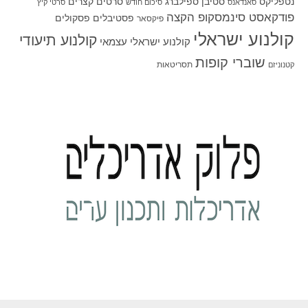
סטיבן ספילברג
סרטים קצרים
נטפליקס
סאנדאנס
סיכום חודש
סרטי קיץ
פודקאסט סינמסקופ הקצה
פסטיבלים
פסקולים
פיקסאר
קולנוע ישראלי
קולנוע תיעודי
קולנוע ישראלי עצמאי
שוברי קופות
תסריטאות
קטנוניזם