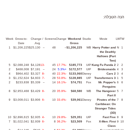
הנה הטבלה:
Week
Gross-to-
Change /
Screens
Change
Weekend
Studio
Movie
LW
TW
Date
Avg.
Gross
1
$1,206,225
$25,130
–
48
–
$1,206,225
WB
Harry Potter and
N
1
the Deathly
Hallows (Part
Two)
5
$2,088,248
$4,128
-13
45
-17.7%
$185,773
UIP
Kung Fu Panda 2
2
2
2
$468,008
$7,191
–
24
+5.3%
$172,577
UIP
Bridesmaids
4
3
4
$964,402
$3,327
-8
40
-22.3%
$133,060
Disney
Cars 2
3
4
3
$1,152,624
$4,603
-7
28
-53.8%
$128,885
UIP
Transformers 3
1
5
2
$233,838
$5,339
–
14
-16.1%
$74,751
Fox
Mr. Popper's
6
6
Penguins
8
$2,953,468
$3,429
-8
20
-35.9%
$68,580
WB
The Hangover
5
7
Part II
9
$3,008,011
$3,906
-6
10
-33.4%
$39,061
Disney
Pirates of the
7
8
Caribbean: On
Stranger Tides
(3D)
10
$2,896,615
$2,935
-4
10
-29.8%
$29,351
UIP
Fast Five
8
9
7
$1,022,041
$2,939
-6
8
-36.2%
$23,509
Fox
X-Men: First
9
10
Class