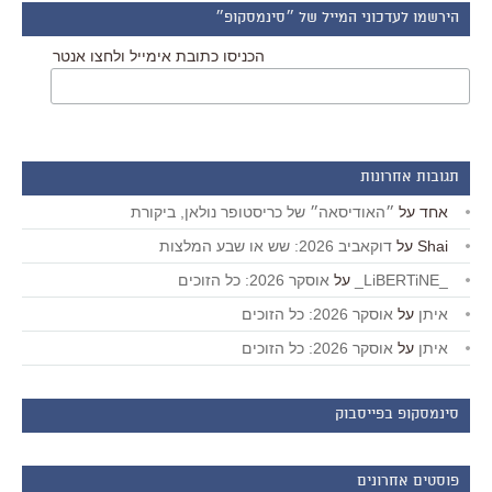
הירשמו לעדכוני המייל של ״סינמסקופ״
הכניסו כתובת אימייל ולחצו אנטר
תגובות אחרונות
אחד
על
״האודיסאה״ של כריסטופר נולאן, ביקורת
Shai
על
דוקאביב 2026: שש או שבע המלצות
_LiBERTiNE_
על
אוסקר 2026: כל הזוכים
איתן
על
אוסקר 2026: כל הזוכים
איתן
על
אוסקר 2026: כל הזוכים
סינמסקופ בפייסבוק
פוסטים אחרונים