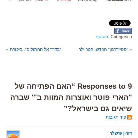
2
$14,345
$549
-3
6
-52.2%
$3,295
Disney
Secretariat
10
11
Categories:
בשוטף
«
"ספיידרמן" החדש, הטריילר
"בדרך אל החתולים", ביקורת
»
9 Responses to “האם הפתיחה של
"הארי פוטר ואוצרות המוות ב'" שברה
שיאים גם בישראל?”
פיד תגובות
דורון פישלר