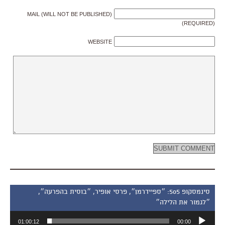
MAIL (WILL NOT BE PUBLISHED)
(REQUIRED)
WEBSITE
סינמסקופ 505: ״ספיידרמן״, פרסי אופיר, ״בוסית בהפרעה״,
״לגמור את הלילה״
נגן
01:00:12
00:00