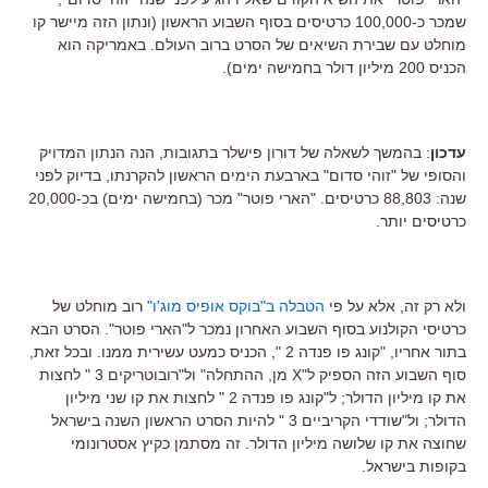
שמכר כ-100,000 כרטיסים בסוף השבוע הראשון (ונתון הזה מיישר קו
מוחלט עם שבירת השיאים של הסרט ברוב העולם. באמריקה הוא
הכניס 200 מיליון דולר בחמישה ימים).
עדכון
: בהמשך לשאלה של דורון פישלר בתגובות, הנה הנתון המדויק
והסופי של "זוהי סדום" בארבעת הימים הראשון להקרנתו, בדיוק לפני
שנה: 88,803 כרטיסים. "הארי פוטר" מכר (בחמישה ימים) בכ-20,000
כרטיסים יותר.
ולא רק זה, אלא על פי
הטבלה ב"בוקס אופיס מוג'ו"
רוב מוחלט של
כרטיסי הקולנוע בסוף השבוע האחרון נמכר ל"הארי פוטר". הסרט הבא
בתור אחריו, "קונג פו פנדה 2 ", הכניס כמעט עשירית ממנו. ובכל זאת,
סוף השבוע הזה הספיק ל"X מן, ההתחלה" ול"רובוטריקים 3 " לחצות
את קו מיליון הדולר; ל"קונג פו פנדה 2 " לחצות את קו שני מיליון
הדולר; ול"שודדי הקריביים 3 " להיות הסרט הראשון השנה בישראל
שחוצה את קו שלושה מיליון הדולר. זה מסתמן כקיץ אסטרונומי
בקופות בישראל.