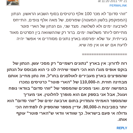
21 יולי 2011 at 11:20
PERMALINK
"זוהי סדום" לא מכר 100 אלף כרטיסים בסוף השבוע הראשון. הנתון
(המפוקפק בלשון המעטה) שפורסם, של מאה אלף צופים, התייחס
לארבעה ימים ולא לשלושה. מצד שני, גם הנתון של הארי פוטר
מתייחס ליותר משלושה ימים. ברור רק שההשוואה בין הסרטים מאוד
בעייתית; עד שלא יפורסמו בארץ נתונים מסודרים אי אפשר יהיה
לדעת אם יש או אין פה שיא.
===================
רוה לדורון: אין בארץ "נתונים רשמיים" רק מסכי עשן. הנתון של
בוקס אופיס מוג'ו הוא הכי רשמי שיהיה לנו כי הוא מבוסס על הנתון
שהמפיצים בארץ מעבירים לאולפנים בחו"ל, וזה נתון מחייב אותם
מבחינה חוזית. ה-110,000 של "הארי פוטר" כרטיסים נמכרו
בחמישה ימים. ואני מסכים שהמספר של "זוהי סדום" בוודאי נופח
ועוגל, אבל אני בספק אם הוא מופרך לחלוטין. אני מעריך
שהמספר האמיתי והמדויק בתום ארבעה ימים של "זוהי סדום" הוא
יותר בסביבות ה-90,000. עדיין מספר שהספיק לו לפתיחה הכי
גדולה אי פעם בישראל. כך שוודאי וודאי ש"הארי פוטר" עוקף
אותו.
REPLY