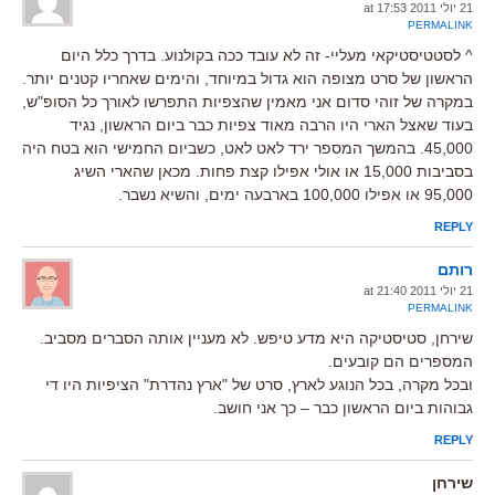
21 יולי 2011 at 17:53
PERMALINK
^ לסטטיסטיקאי מעליי- זה לא עובד ככה בקולנוע. בדרך כלל היום
הראשון של סרט מצופה הוא גדול במיוחד, והימים שאחריו קטנים יותר.
במקרה של זוהי סדום אני מאמין שהצפיות התפרשו לאורך כל הסופ"ש,
בעוד שאצל הארי היו הרבה מאוד צפיות כבר ביום הראשון, נגיד
45,000. בהמשך המספר ירד לאט לאט, כשביום החמישי הוא בטח היה
בסביבות 15,000 או אולי אפילו קצת פחות. מכאן שהארי השיג
95,000 או אפילו 100,000 בארבעה ימים, והשיא נשבר.
REPLY
רותם
21 יולי 2011 at 21:40
PERMALINK
שירחן, סטיסטיקה היא מדע טיפש. לא מעניין אותה הסברים מסביב.
המספרים הם קובעים.
ובכל מקרה, בכל הנוגע לארץ, סרט של "ארץ נהדרת" הציפיות היו די
גבוהות ביום הראשון כבר – כך אני חושב.
REPLY
שירחן