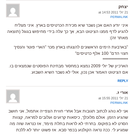
יצחק
21 יולי 2011 at 14:53
PERMALINK
איני יודע האם אכן נשבר שיא מכירת הכרטיסים בארץ. איני מצליח
להגיע לדף ממנו הציטוט הבא, אך כך עלה בידי מחיפוש בגוגל (תוצאה
מאתר זה):
"בארבעת הימים הראשונים להצגתו בארץ מכר "הארי פוטר והנסיך
חצוי הדם" 100 אלף כרטיסים"
*****************
הארכיון של יולי 2009 נמצא במחסור מבחינת הפוסטים שנמצאים בו.
אם הציטוט האמור אכן נכון, אולי לא נשבר השיא השבוע.
REPLY
אורי ז.
21 יולי 2011 at 15:55
PERMALINK
אני לא נוהג לכתוב תגובות אבל אחרי חווית הצפייה אתמול, אני חושב
שהגיע הזמן. אולם מלוכלך, כיסאות קרועים ועלובים למראה, קצוות
הסרט לא בפוקוס. בחרתי לא לראות בתלת מימד, אז כנראה שזה מה
שמגיע לי. ככה נראה הקולנוע בכפר סבא. אז פשוט יותר לא ללכת