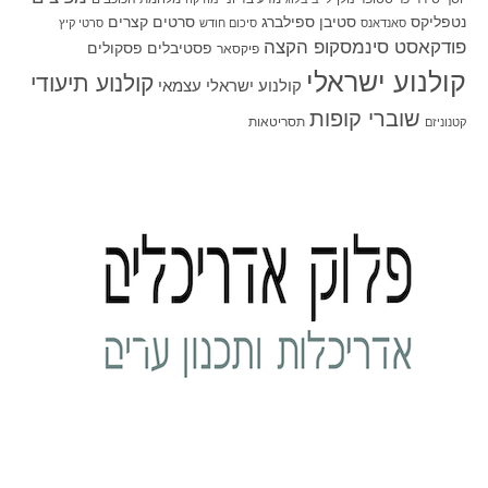
סטיבן ספילברג
סרטים קצרים
נטפליקס
סאנדאנס
סיכום חודש
סרטי קיץ
פודקאסט סינמסקופ הקצה
פסטיבלים
פסקולים
פיקסאר
קולנוע ישראלי
קולנוע תיעודי
קולנוע ישראלי עצמאי
שוברי קופות
תסריטאות
קטנוניזם