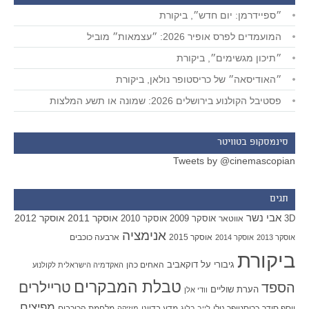
״ספיידרמן: יום חדש״, ביקורת
המועמדים לפרס אופיר 2026: ״עצמאות״ מוביל
״תיכון מגשימים״, ביקורת
״האודיסאה״ של כריסטופר נולאן, ביקורת
פסטיבל הקולנוע בירושלים 2026: שמונה או תשע המלצות
סינמסקופ בטוויטר
Tweets by @cinemascopian
תגים
אבי נשר
אוסקר 2011
אוסקר 2012
אוסקר 2009
אוסקר 2010
3D
אווטאר
אנימציה
אוסקר 2015
ארבעה כוכבים
אוסקר 2013
אוסקר 2014
ביקורת
גיבורי על
דוקאביב
האחים כהן
האקדמיה הישראלית לקולנוע
טבלת המבקרים
טריילרים
הספד
הערת שוליים
וודי אלן
מפיצים
יוסף סידר
כריסטופר נולן
מדע בדיוני
מלחמת הכוכבים
לייב בלוג
מוזיקה