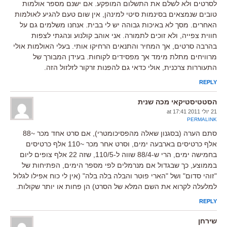
לסרטים ולא לשלם את התשלום המופקע. אם ישנם מספר אולמות
טובים שנמצאים בסינמות סיטי למינהן, אין שום טעם להגיע לאולמות
האחרים. מסך לא באיכות גבוהה יש לי בבית. אנחנו משלמים גם על
חווית צפייה, ולא זוכים לתמורה. אני אוהב קולנוע ונהגתי לצפות
בהרבה סרטים, אך המחיר והתנאים הרחיקו אותי. בעלי האולמות אולי
מרוויחים מתלת מימד אך מפסידים לקוחות. בעידן המבורך של
התעוררות צרכנית, אולי כדאי גם להפנות זרקור לזלזול הזה.
REPLY
הסטטיסטיקאי מכה שנית
21 יולי 2011 at 17:41
PERMALINK
סתם הערה (בסגנון שאלה מהפסיכומטרי), אם סרט אחד מכר ~88
אלף כרטיסים בארבעה ימים, וסרט אחר מכר ~110 אלף כרטיסים
בחמישה ימים, הרי ש-88/4 שווה ל-110/5, שזה 22 אלף צופים ליום
בממוצע, כך שבגדול אם מנרמלים לפי מספר הימים, הפתיחות של
"זוהי סדום" ושל "הארי פוטר והבלה בלה בלה" (אין לי כוח אפילו לגלול
למלעלה לקרוא את השם המלא של הסרט) הן פחות או יותר שקולות.
REPLY
שירחן