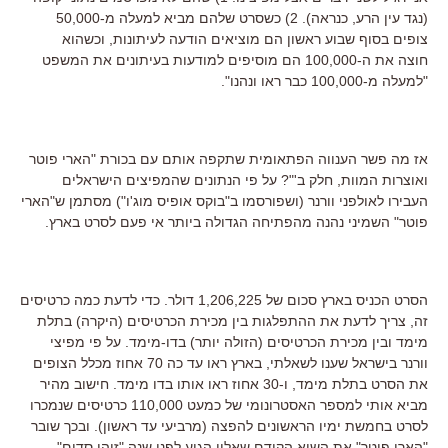
(נגד עין הרע, כנראה). 2) כשסרט שלהם מביא למעלה מ-50,000
צופים בסוף שבוע ראשון הם מוציאים הודעה לעיתונות, וכשהוא
חוצה את ה-100,000 הם מוסיפים למודעות בעיתונים את המשפט
"למעלה מ-100,000 כבר ראו ונהנו".
אז מה פשר הענווה הפתאומית שתקפה אותם עם בכורת "הארי פוטר
ואוצרות המוות, חלק ב'"? על פי הנתונים שהמפיצים הישראלים
העבירו לאולפני וורנר (ושפורסמו ב"בוקס אופיס מוג'ו") מסתמן ש"הארי
פוטר" השמיני נהנה מהפתיחה הגדולה ביותר אי פעם לסרט בארץ.
הסרט הכניס בארץ סכום של 1,206,225 דולר. כדי לדעת כמה כרטיסים
זה, צריך לדעת את ההתפלגות בין מכירת הכרטיסים (היקרה) בתלת
מימד ובין מכירת הכרטיסים (הזולה יותר) בדו-מימד. על פי מפיצי
וורנר בישראל שענו לשאלתי, בארץ ראו עד כה 70 אחוז מכלל הצופים
את הסרט בתלת מימד, ו-30 אחוז ראו אותו בדו מימד. חישוב מהיר
מביא אותי למספר האסטרונומי של כמעט 110,000 כרטיסים שנמכרו
לסרט בחמשת ימיו הראשונים להפצה (מרביעי עד ראשון). ובכך שובר
"הארי פוטר" את השיא הקודם שאליו הגיע לפני שנה "זוהי סדום",