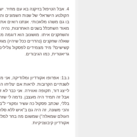
4. אבל הטיפול בזיקנה בא עם מחיר. 
הקולנוע הישראלי של שנות השמונים והת
בו גם משהו מלאכותי. אנחנו רואים את
מאוד השתכלל בשנים האחרונות, נהיה טב
והשחקנים איתו. מושונוב הוא דוגמה מצ
שאלה שחקנים (נהדרים ככל שיהיו) מגלמ
קשישים? מיד מצמידים לפסקול צלילים 
גריאטרית, כמו הגיבורים.
נ.ב1: אפרופו אקורדיון ומלודיקה, א
לשנתיים הקרובות. לראות אם יצליחו המ
לייצג דור, תקופה ואווירה. אני כבר לא 
אבל זה תמיד היה מעצבן. נדמה לי שזה
בללי, שכתב פסקול כה עשיר ומקורי ל"בו
והכי משונה, זה היה גם ב"איש ללא סלול
העולם שמאלה") שמשום מה בחר למלא 
אקורדיון קיבוצניקיות.