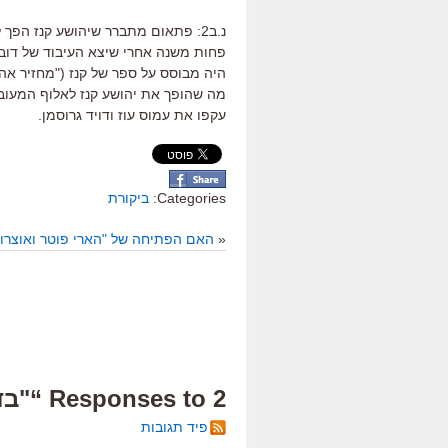
נ.ב2: פתאום מתברר שיהושע קנז הפ
פחות משנה אחרי שיצא העיבוד של דובר 
היה מבוסס על ספר של קנז ("מחזיר אהבו
מה שהופך את יהושע קנז לאלוף המעובד
עקפו את עמוס עוז ודויד גרוסמן.
Categories:
ביקורת
«
האם הפתיחה של "הארי פוטר ואוצרות
2 Responses to “"בדרך אל החתולים", ביקורת”
פיד תגובות