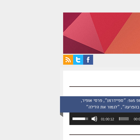
סינמסקופ 505: ״ספיידרמן״, פרסי אופיר,
בהפרעה״, ״לגמור את הלילה״
השתמש
01:00:12
00:
במקש
למעלה/למטה
כדי