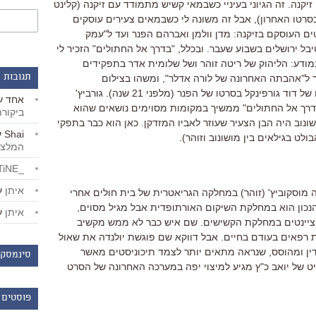
ם זיקנה. זה הגיוני בעיניי כשבמאי קשיש מתמודד עם זיקנה (קלינט
ה בסרטו האחרון), אבל זה משונה לי כשבמאים צעירים עוסקים
ם העוסקם בזיקנה: מדן וולמן ואברהם הפנר ועד ל"עמק
ל ירושלים בשבוע שעבר. ובכלל, "בדרך אל החתולים" הזכיר לי
מודע: הליהוק של ריטה זוהר ושל שלומית אדר בתפקידים
תגובות 
ר ל"אהבתה האחרונה של לורה אדלר", ומשהו בצילום
הבין-ערביים בסרט הזכיר לי את הצילום של דוד גורפינקל בסרטו של הפנר (מלפני 21 שנה). גורביץ'
אחד
ע
בדרך אל החתולים" ממשיך במקומות מסוימים נושאים שהוא
ביקור
נוב היה הבן הצעיר שעוזר לאביו המזדקן. כאן הוא כבר בתפקי
Shai
ע
לט בגילאים בין מושונוב וזוהר).
המלצו
_LiBERTiNE_
איתן
ע
מוסקוביץ' (זוהר) במחלקה הגריאטרית של בית חולים אחרי
נכון הוא במחלקת השיקום האורתופדית אבל מגיל מסוים,
איתן
ע
ציינטים במחלקת הקשישים. שם איש כבר לא ממש מקשיב
 רפאים בעודם בחיים. אבל דווקא שם פוגשת יולנדה את שאול
 עדין ומהוסס, שנראה מתאים יותר לצמד תיכוניסטים מאשר
סינמסקו
ט של יואב כ"ץ מגיע למיצוי יפה במערכה האחרונה של הסרט
פוסטים 