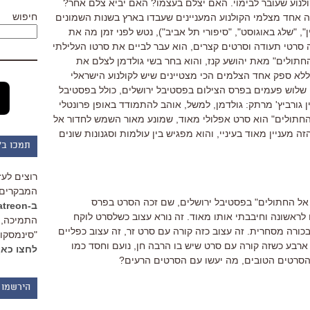
קולנוע שעובר לבימוי. האם יצלם בעצמו? האם יביא צלם אחר?
חיפוש
יה אחד מצלמי הקולנוע המעניינים שעבדו בארץ בשנות השמונים
, "שלג באוגוסט", "סיפורי תל אביב"), נטש לפני זמן מה את
 סרטי תעודה וסרטים קצרים, הוא עבר לביים את סרטו העלילתי
החתולים" מאת יהושע קנז, והוא בחר בשי גולדמן לצלם את
 ללא ספק אחד הצלמים הכי מצטיינים שיש לקולנוע הישראלי
 שלוש פעמים בפרס הצילום בפסטיבל ירושלים, כולל בפסטיבל
ין גורביץ' מרתק: גולדמן, למשל, אוהב להתמודד באופן פרונטלי
החתולים" הוא סרט אפלולי מאוד, שמונע מאור השמש לחדור אל
 מעניין מאוד בעיניי, והוא מפגיש בין עולמות וסגנונות שונים
תמכו ב"
רוצים לעז
המבקרים 
ך אל החתולים" בפסטיבל ירושלים, שם זכה הסרט בפרס
ב-Patreon
 לראשונה וחיבבתי אותו מאוד. זה נורא עצוב כשלסרט לוקח
התמיכה, 
ורה מסחרית. זה עצוב כזה קורה עם סרט זר, זה עצוב כפליים
"סינמסקופ
ארבע כשזה קורה עם סרט שיש בו הרבה חן, נועם וחסד כמו
לחצו כאן
 הסרטים הטובים, מה יעשו עם הסרטים הרעים?
הירשמו 