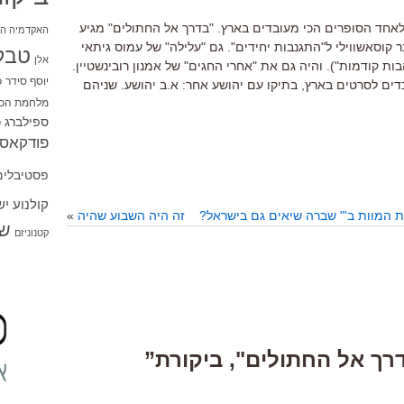
ך לאחד הסופרים הכי מעובדים בארץ. "בדרך אל החתולים" מגיע
האקדמיה הי
קוסאשווילי ל"התגנבות יחידים". גם "עלילה" של עמוס גיתאי
טבל
אלן
ת קודמות"). והיה גם את "אחרי החגים" של אמנון רובינשטיין.
יוסף סידר
כ
ים לסרטים בארץ, בתיקו עם יהושע אחר: א.ב יהושע. שניהם
מלחמת הכו
ספילברג
ס
פודקאסט
פסטיבלים
קולנוע י
 המוות ב'" שברה שיאים גם בישראל?
זה היה השבוע שהיה
»
שו
קטנוניזם