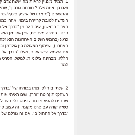
1. תמיד מעניין לראות מה יעשה צלם 
ואם כן, איזה צלם? חורחה גורביץ', שה
והתשעים ("נקמתו של איציק פינקלשטיין"
העדשה לטובת קריירת בימוי. אחרי כמה
הארוך הראשון, עיבוד לרומן "בדרך אל 
סרטו. בחירה מעניינת, שכן גולדמן הוא
כרגע (בחמש השנים האחרונות הוא זכה
האחרון), ושיתוף הפעולה בין גולדמן וב
עם השמש הישראלית, ואילו "בדרך אל 
חלליו. מבחינה צילומית, למשל, הסרט הזה
למדי.
2. שנתיים חלפו מאז בכורתו של "בדר
השחקנית (ריטה זוהר), ושם ראיתי אותו
שנתיים להגיע מבכורה פסטיבלית עד לבכ
כשזה קורה עם סרט מקומי. זה עצוב פי 
"בדרך אל החתולים". אם זה גורלם של