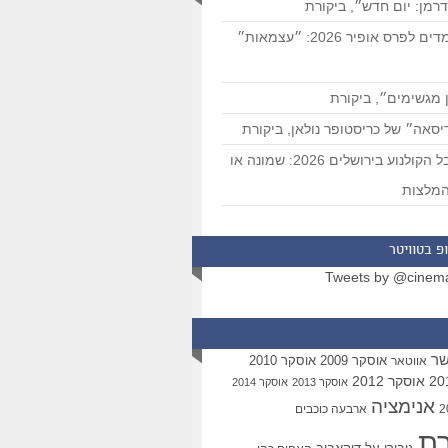
רמן: יום חדש״, ביקורת
המועמדים לפרס אופיר 2026: ״עצמאות״
 מגשימים״, ביקורת
סאה״ של כריסטופר נולאן, ביקורת
פסטיבל הקולנוע בירושלים 2026: שמונה או
מלצות
פ בטוויטר
Tweets by @cinem
שר
אוסקר 2009
אוסקר 2010
אווטאר
אוסקר 2012
אוסקר 2013
אוסקר 2014
אנימציה
ארבעה כוכבים
רת