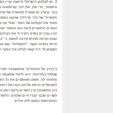
3. יש לקולנוע הישראלי איזשהו עניין ע
איסטווד, וודי אלן, אלן רנה, קורוסאוו
בכך. ובארץ יש מסורת מפוארת של סרטי
תפארת" של הדר פרידליך שהוצג בפסטיב
מאוד את הקולנוע של הפנר. ואולי אף ב
הנשיים הראשיים נראה כמו הומאז' ישי
עצמו כנראה מרגיש קירבה לנושא, כי "
פיתח בסרטו הקצר, "המקלחת". שם מושו
הקשיש (לי היה קשה לבלוע את הפער הבו
ב"בדרך אל החתולים" מתאשפזת יולנדה 
שנפלה במדרגות. היא יודעת שמקומה ה
מתחוור לה, פשוט מאפסנים את כל הפ
למטופלים והיחס אליהם הוא כאל רוחות
כהן (מושונוב) ובין השניים נרקם רומן
לשניים שכבר עברו חיים שלמים. התסרי
המתרחשת כמעט ללא מילים.