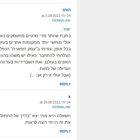
הוהו
24 יולי 2011 at 2:29
PERMALINK
יאיר,
כתבת שיותר מדי סרטים מתעסקים כאן עם
אולי מוחשי יותר ממקומות אחרים בעולם
בכל אופן, צפיתי ב"עמק תפארת" הנפלא
הצלחתי להתחבר. כאילו יש משהו בהוו
האונים בעולם, ואת השבריריות בעדינ
הגדולה של למות.
(אבל אולי זו רק אני…)
REPLY
x
24 יולי 2011 at 16:08
PERMALINK
השאלה היא מתי יצא "בדרך אל החתולי
את זה הייתי רוצה לראות.
REPLY