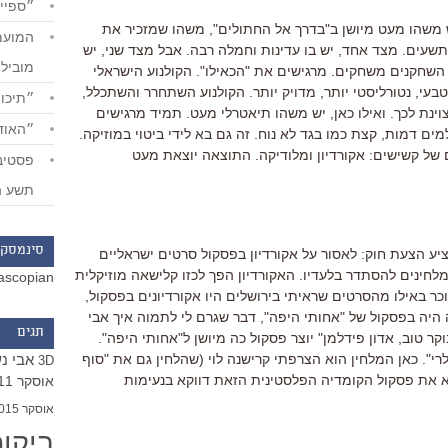
״ספייד
יש משהו מעט מיושן ב"בדרך אל החתולים", משהו שמזכיר את
שעים. מצד אחד, יש בו עדינות וחמלה רבה. אבל מצד שני, יש
מוביל
 השחקנים משחקים. מרגישים את "הכאילו". הקולנוע הישראלי
עי, נטורליסטי יותר, מדויק יותר. הקולנוע השתחרר והשתכלל,
״תיכון
וינת לכך. ואילו כאן, יש משהו תיאטרלי מעט. תמיד מרגישים
״האודי
ים דמות, קצת כמו בגד לא נוח. זה גם בא לידי ביטוי במוזיקה.
של קשישים: אקורדיון ומלודיקה. התוצאה יוצאת מעט
תשע ה
סינמסקו
ני מציע הצעת חוק: לאסור על אקורדיון בפסקול סרטים ישראליים
לחינים להסתדר בלעדיו. האקורדיון הפך לכזו קלישאה מוזיקלית
ascopian
זוכר באילו מהסרטים שראיתי בירושלים היו אקורדיונים בפסקול,
 היה בפסקול של "אחותי היפה", דבר שגרם לי לתמוה איך אבי
תגים
קר טוב, אדון פידלמן" יוצר פסקול כה מיושן ל"אחותי היפה".
אבי נ
רי". כאן המלחין הוא הצרפתי קרישנה לוי (שהלחין גם את "סוף
3D
את פסקול הקומדיה הפלסטינית הזאת דווקא בנעימות
אוסקר 2011
אוסקר 2015
ביקו