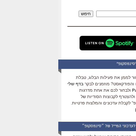
להגביר
או
חיפוש
להנמיך
עוצמת
שמע.
סינמסקופ"
ור לממן את פעילות הבלוג, טבלת
והפודקאסט? מוזמנים לבקר
בדף שלי
ולבחור לכם את אחת מדרגות
ולהצטרף לקבוצות הסודיות של
" לקבלת עדכונים והמלצות פרטיות.
לעדכוני המייל של ״סינמסקופ״