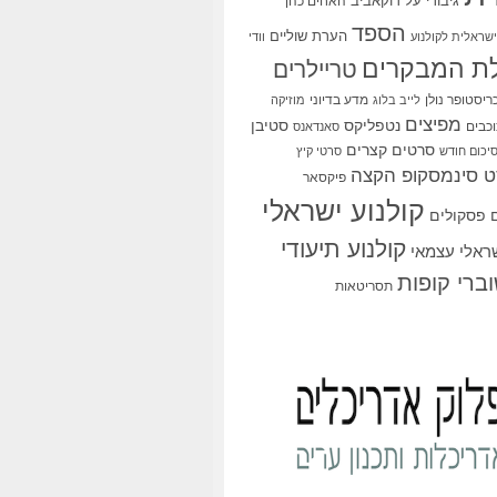
גיבורי על
דוקאביב
האחים כהן
הספד
הערת שוליים
שראלית לקולנוע
וודי
ת המבקרים
טריילרים
ריסטופר נולן
מדע בדיוני
לייב בלוג
מוזיקה
מפיצים
סטיבן
נטפליקס
כבים
סאנדאנס
סרטים קצרים
יכום חודש
סרטי קיץ
 סינמסקופ הקצה
פיקסאר
קולנוע ישראלי
פסקולים
קולנוע תיעודי
שראלי עצמאי
ברי קופות
תסריטאות