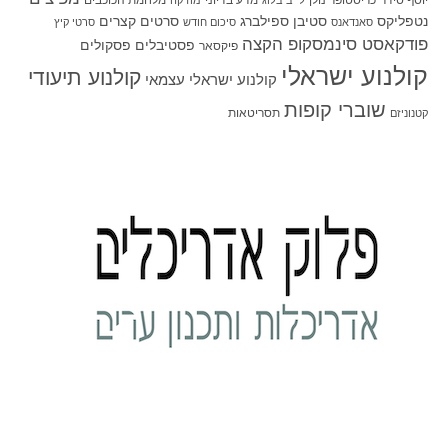
יוסף סידר
כריסטופר נולן
מדע בדיוני
מלחמת הכוכבים
לייב בלוג
מוזיקה
סטיבן ספילברג
סרטים קצרים
נטפליקס
סאנדאנס
סיכום חודש
סרטי קיץ
פודקאסט סינמסקופ הקצה
פסטיבלים
פסקולים
פיקסאר
קולנוע ישראלי
קולנוע תיעודי
קולנוע ישראלי עצמאי
שוברי קופות
תסריטאות
קטנוניזם