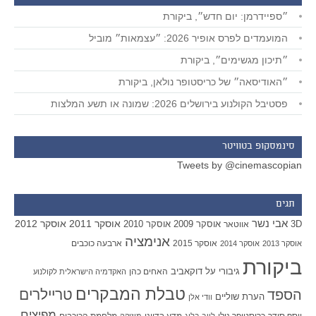
״ספיידרמן: יום חדש״, ביקורת
המועמדים לפרס אופיר 2026: ״עצמאות״ מוביל
״תיכון מגשימים״, ביקורת
״האודיסאה״ של כריסטופר נולאן, ביקורת
פסטיבל הקולנוע בירושלים 2026: שמונה או תשע המלצות
סינמסקופ בטוויטר
Tweets by @cinemascopian
תגים
אבי נשר
אוסקר 2011
אוסקר 2012
אוסקר 2009
אוסקר 2010
3D
אווטאר
אנימציה
אוסקר 2015
ארבעה כוכבים
אוסקר 2013
אוסקר 2014
ביקורת
גיבורי על
דוקאביב
האחים כהן
האקדמיה הישראלית לקולנוע
טבלת המבקרים
טריילרים
הספד
הערת שוליים
וודי אלן
מפיצים