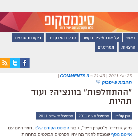
ראשי
על אודות/יצירת קשר
טבלת המבקרים
ביקורות סרטים
הרצאות
תסריט.ים
25 יולי 2011 | 21:43
~
3 COMMENTS
|
תגובות פייסבוק
"ההתחלפות" בוונציה? ועוד
תהיות
ערן קולירין
פסטיבל ונציה 2011
פסטיבל ירושלים 2011
מייק גודרידג' מ"סקרין דיילי", גיבור
הפוסט הקודם שלנו
, חוזר היום עם
אייטם נוסף
שמנסה להמר מה יהיו הסרטים הבולטים בתחרות