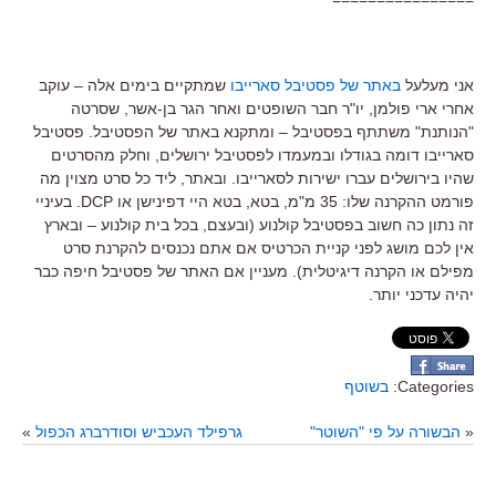
אני מעלעל
באתר של פסטיבל סארייבו
שמתקיים בימים אלה – עוקב
אחרי ארי פולמן, יו"ר חבר השופטים ואחר הגר בן-אשר, שסרטה
"הנותנת" משתתף בפסטיבל – ומתקנא באתר של הפסטיבל. פסטיבל
סארייבו דומה בגודלו ובמעמדו לפסטיבל ירושלים, וחלק מהסרטים
שהיו בירושלים עברו ישירות לסארייבו. ובאתר, ליד כל סרט מצוין מה
פורמט ההקרנה שלו: 35 מ"מ, בטא, בטא היי דפינישן או DCP. בעיניי
זה נתון כה חשוב בפסטיבל קולנוע (ובעצם, בכל בית קולנוע – ובארץ
אין לכם מושג לפני קניית הכרטיס אם אתם נכנסים להקרנת סרט
מפילם או הקרנה דיגיטלית). מעניין אם האתר של פסטיבל חיפה כבר
יהיה עדכני יותר.
Categories:
בשוטף
«
הבשורה על פי "השוטר"
גרפילד העכביש וסודרברג הכפול
»