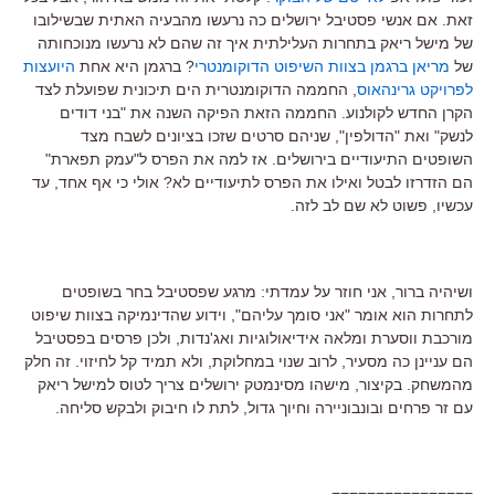
זאת. אם אנשי פסטיבל ירושלים כה נרעשו מהבעיה האתית שבשילובו
של מישל ריאק בתחרות העלילתית איך זה שהם לא נרעשו מנוכחותה
של
מריאן ברגמן בצוות השיפוט הדוקומנטרי
? ברגמן היא אחת
היועצות
לפרויקט גרינהאוס
, החממה הדוקומנטרית הים תיכונית שפועלת לצד
הקרן החדש לקולנוע. החממה הזאת הפיקה השנה את "בני דודים
לנשק" ואת "הדולפין", שניהם סרטים שזכו בציונים לשבח מצד
השופטים התיעודיים בירושלים. אז למה את הפרס ל"עמק תפארת"
הם הזדרזו לבטל ואילו את הפרס לתיעודיים לא? אולי כי אף אחד, עד
עכשיו, פשוט לא שם לב לזה.
ושיהיה ברור, אני חוזר על עמדתי: מרגע שפסטיבל בחר בשופטים
לתחרות הוא אומר "אני סומך עליהם", וידוע שהדינמיקה בצוות שיפוט
מורכבת ווסערת ומלאה אידיאולוגיות ואג'נדות, ולכן פרסים בפסטיבל
הם עניינן כה מסעיר, לרוב שנוי במחלוקת, ולא תמיד קל לחיזוי. זה חלק
מהמשחק. בקיצור, מישהו מסינמטק ירושלים צריך לטוס למישל ריאק
עם זר פרחים ובונבוניירה וחיוך גדול, לתת לו חיבוק ולבקש סליחה.
================