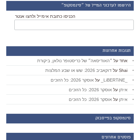
הירשמו לעדכוני המייל של ״סינמסקופ״
הכניסו כתובת אימייל ולחצו אנטר
תגובות אחרונות
אחד
על
״האודיסאה״ של כריסטופר נולאן, ביקורת
Shai
על
דוקאביב 2026: שש או שבע המלצות
_LiBERTiNE_
על
אוסקר 2026: כל הזוכים
איתן
על
אוסקר 2026: כל הזוכים
איתן
על
אוסקר 2026: כל הזוכים
סינמסקופ בפייסבוק
פוסטים אחרונים