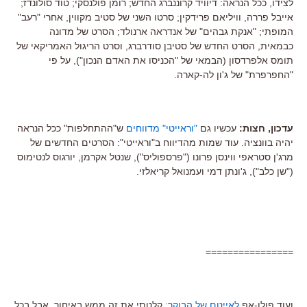
לצידו, ככל הנראה: דיוויד קרוננברג החדש; רומן פולנסקי; טוד סולונדז;
אייבל פררה, וויליאם פרידקין; סרטו השני של סטיב מקווין, אחרי "רעב"
המופתי; "אנקת גבהים" של אנדראה ארנולד; הסרט של מדונה
כבמאית, הסרט החדש של סטיבן סודרברג, וסרט הריגול האמריקאי של
תומס אלפרדסון (הבמאי של "הכניסו את האדם הנכון"), על פי
"החפרפרת" של ג'ון לה-קארה.
עדכון, חצות:
עכשיו גם
"וראייטי" מדווחים
ש"ההתחלפות" ככל הנראה
יהיה בוונציה. עוד שמות מהדיווח ב"וראייטי": הסרטים החדשים של
מרג'ן סטראפי ווינסן פרונו ("פרספוליס"), שנטל אקרמן, יורגוס לנטימוס
("שן כלב"), ג'ונתן דמי ועמנואל קריאלזי.
================
ועוד פולו-אפ
לאייטם של הבוקר
: קלטתי את זה ממש באיחור, אבל בכל