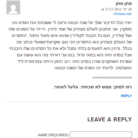
מתן מתן
26 יולי 2011 at 17:17
PERMALINK
יאיר בכל הדיבור שלך על שנה הבאה נראה לי ששכחת את הסרט הכי
מסקרן. אני מתכוון לעולם מצחיק של שמי זרחין. הייתי על הסטים שלו
ושל קולירין, ועם כל הכבוד לקולירין שהוא איש מאוד נחמד, התסריט
של העולם מצחיק הוא התסריט הכי טוב שקראתיושאולי נכתב פה
בכלל. זרחין הוא לפעמים בלתי נסבל ולא את כל הסרטים שלו חיבבתי
אבל בסרט הזה הוא במאי גדול. במו עני ראיתי מה הוא עושה עם
עשרות השחקנים שהיו בסרט הזה. רוב הזמן היתה צמרמורת ליד
המצלמה. לדעתי זה הסרט של השנה הבאה.
================
רוה למתן: ממש לא שכחתי. עלעל לאחור.
REPLY
Leave a Reply
NAME (REQUIRED)