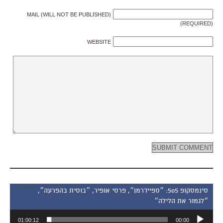
MAIL (WILL NOT BE PUBLISHED)
(REQUIRED)
WEBSITE
סינמסקופ 505: ״ספיידרמן״, פרסי אופיר, ״בוסית בהפרעה״,
״לגמור את הלילה״
נגן
01:00:12
00:00