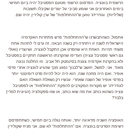
הרשמית בוונציה. הפרסום הרשמי מטעם הפסטיבל יהיה ביום חמישי.
בימים האחרונים אני שומע סביבי על יוצרים שקיבלו תשובות
(שליליות). וגודרידג' טוען ש"ההתחלפות" של ערן קולירין יהיה שם.
אתמול, כשהתבשרנו ש"ההתחלפות" פרש מתחרות האקדמיה
הישראלית לשנה זו ויתחרה רק בשנה הבאה, זה גרם לי לתהות אחת
משתי תהיות. האחת היא שהסרט אכן התקבל לוונציה, ושיוצריו (ואולי
גם ראשי פסטיבל ונציה) העדיפו שהקרנתו הראשונה תתקיים בפסטיבל
ולא בהקרנת אקדמיה צוננת בסינמטק תל אביב. וזו החלטה נכונה
מאוד. אני, למשל, חושב ש"לבנון" נפגע מכך שהגיע לוונציה אחרי פרסי
אופיר, ואם היה מחכה שנה, הוא היה יכול להיות סרט דומיננטי יותר
בפרסי אופיר של השנה שאחרי. עכשיו רק נשאלת השאלה האם
לגודרידג' יש מקורות המקורבים להפקת "ההתחלפות" או לפסטיבל
ונציה כשהוא כותב את מה שוא כותב, או שזו ספקולציה (הגיונית למדי)
בלבד?
האופציה השניה מדאיגה יותר, ואותה נגלה ביום חמישי, כשתתפרסם
רשימת הסרטים בוונציה. אם "ההתחלפות" לא שם, אני מניח שקולירין