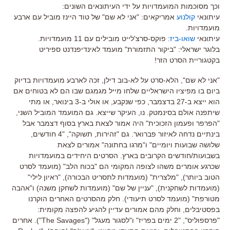
וכך מסוכמות המועמדויות על ידי העיתונאים השונים:
עיתונאי
קולנוע
אמריקאים: "אני לא שם" של טוד היינז מוביל עם ארבע
מועמדויות.
עיתונאי
שואו-ביז
: פוקס-סרצ'לייט מובילים עם 11 מועמדויות.
בלוגר ישראלי: "ביקור התזמורת" מועמד לאינדיפנדנט ספיריט
בקטגוריית הסרט הזר!
"אני לא שם", הלא-סרט על לא-בוב דילן, זכה לארבע מועמדויות בדיוק
ביום בו מפיציו הישראליים שלחו מייל מגמגם שבו הם לא בטוחים אם
הוא ייצא ב-27 בדצמבר, כפי שנקבע, או אולי ב-3 בינואר, או מתי
שיתפנה אולם בסינמטק. נו, העיקר שייצא. גם המועמד המוביל השני,
"הפרפר ופעמון הזכוכית" היה אמור לצאת בארץ בסוף דצמבר אבל
בינתיים נדחה לאיזור פברואר. גם "זהירות, תשוקה", "4 חודשים,
שלושה שבועות ויומיים" ו"מרגו בחתונה" אמורים לצאת
בשבועות/חודשים הקרובים בארץ. הסרטים היחידים במועמדויות
שכרגע אומרים משהו לצופה המקומי הם "בכוח הלב" (מועמד לסרט
הטוב ביותר), "מלצרית" (מועמדות לתסריט הבכורה), "ראיון לילי"
(מועמדות לשחקנית), "עניין של שם" (מועמדות לשחקן משנה) ו"אהבה
מטורפת" (מועמד לסרט תיעודי). חלק מהסרטים האחרים הוקרנו
בפסטיבלים, וחלק מהם אמורים עדיין להגיע להפצה מקומית:
"פרספוליס", "2 ימים בפריז" ו"לסגור מעגל" ("The Savages"). אחרים