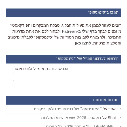
תמכו ב"סינמסקופ"
רוצים לעזור לממן את פעילות הבלוג, טבלת המבקרים והפודקאסט?
מוזמנים לבקר
בדף שלי ב-Patreon
ולבחור לכם את אחת מדרגות
התמיכה, ולהצטרף לקבוצות הסודיות של "סינמסקופ" לקבלת עדכונים
והמלצות פרטיות.
לחצו כאן
הירשמו לעדכוני המייל של ״סינמסקופ״
הכניסו כתובת אימייל ולחצו אנטר
תגובות אחרונות
אחד
על
״האודיסאה״ של כריסטופר נולאן, ביקורת
Shai
על
דוקאביב 2026: שש או שבע המלצות
_LiBERTiNE_
על
אוסקר 2026: כל הזוכים