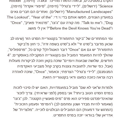
הוקרנו בפסטיבלים, ובזאת התאדו מחיינו: "ונאג'ה" (חיפה), "Rocket
Science" (ירושלים), "ליידי צ'טרלי" (חיפה), "סיפורי אקדח" (חיפה),
"Manufactured Landscapes" (ירושלים). ואחרים הם חברים גאים
במועדון הגנוזים, חפשו אותם בדי.וי.די: "The Lookout", "Year of the
Dog", ו"Talk to me". מה קורה עם "ג'ונו", "פרנואיד פארק", "Once"
ו"Before the Devil Knows You're Dead"? אין לי מושג.
ומי המתחרים של "ביקור התזמורת" בקטגוריית הסרט הזר (שימו לב
שכאן מדובר ב"סרט זר" ולא ב"סרט בשפה זרה", כי חוץ מ"ביקור
התזמורת" יש גם אם "Once" דובר האנגלית)? קודם כל, "פרספוליס",
שהולך להיות המועמד המוביל גם בקטגורייה המקבילה באוסקרים; "4
חודשים, שלושה שבועות ויומיים" שזכה בקאן וזוכה לביקורות מעולות
(אבל, כפי שדווח, לתגובות צוננות בקרב קהל מצביעי האקדמיה
המנומנם); "ליידי צ'טרלי" הצרפתי; וכאמור, "Once", שזכה לאהדה
רבה ונראה כזוכה כמעט ודאי בקטגורייה הזאת.
ולמרות ש"אני לא שם" מוביל במועמדויות, האם יש לו סיכוי לזכות
בפרס הסרט הטוב ביותר? אני בספק (לפני שראיתי). צריך לזכור
שהאינדיפנדנט ספיריט הוא פרס "מיס סאנשיין הקטנה". לכן "ג'ונו"
(שאמור להיות מבדר ושנון ומחמם לב) ו"הפרפר ופעמון הזכוכית"
(המרגש עד דמעות) הם המובילים הבולטים לזכייה. "מלצרית" של
אדריאן שלי בוודאי יזכה בפרס התסריט.