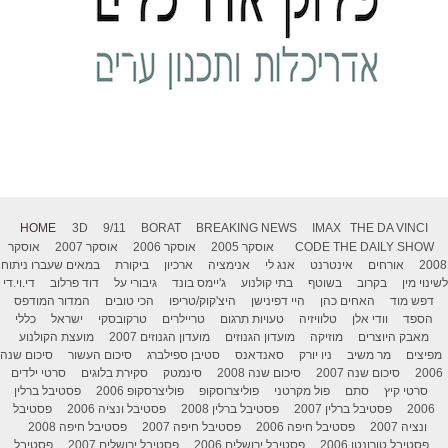
HOME
3D
9/11
BORAT
BREAKING NEWS
IMAX
THE DA VINCI
THE DAILY SHOW
CODE
אוסקר 2005
אוסקר 2006
אוסקר 2007
אוסקר
2008
אורחים
אינטרנט
אנג לי
אנימציה
ארכיון
ביקורת
במאים שעברו ניתוח
לשינוי מין
בקרוב
בשוטף
בתי קולנוע
ג'יימס בונד
גיבורי על
דוד פרלוב
די.וי.די
דפש מוד
האחים כהן
היי דפינישן
היצ'קוק/טריפו
הכי טובים
המדור המודפס
הספד
וודי אלן
טלוויזיה
טעויות תרגום
טריילרים
טרקובסקי
ישראל
כללי
מאבק היוצרים
מוזיקה
מועדון הגנוזים
מועדון הגנוזים 2007
מועצת הקולנוע
מפיצים
מר משיב
ניו יורק
סאנדאנס
סטיבן ספילברג
סיכום העשור
סיכום שנה
2006
סיכום שנה 2007
סיכום שנה 2008
סינמטק
סקירת בלוגים
סרטי ילדים
סרטי קיץ
סתם
פול מקרטני
פוליצרוסקופ
פוליצרסקופ 2006
פסטיבל ברלין
2006
פסטיבל ברלין 2007
פסטיבל ברלין 2008
פסטיבל ונציה 2006
פסטיבל
ונציה 2007
פסטיבל חיפה 2006
פסטיבל חיפה 2007
פסטיבל חיפה 2008
פסטיבל טורונטו 2006
פסטיבל ירושלים 2006
פסטיבל ירושלים 2007
פסטיבל