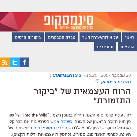
ראשי
על אודות/יצירת קשר
טבלת המבקרים
ביקורות סרטים
הרצאות
תסריט.ים
28 נובמבר 2007 | 10:20
~
3 COMMENTS
|
תגובות פייסבוק
הרוח העצמאית של "ביקור
התזמורת"
זהו, עונת פרסי סוף השנה החלה באופן רשמי. "Into the Wild" של שון
פן הוא הזוכה הראשון של העונה,
כשזכה אמש
בפרסי גות'אם בברוקלין.
ואתמול בבוקר – שעון לוס אנג'לס –
הוכרזו המועמדויות
הראשונות של
העונה, לפרסי האינדיפנט ספיריט (להפקות עצמאיות ודלות תקציב).