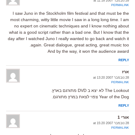
28 נובמבר 2007 at 11:18
PERMALINK
I saw Juno in the Stockholm film festival and that must be the
most charming, witty little movie I saw in a long long time. I am
no expert on cinematic techniques and I know nothing about
what is a good script rather than a bad one. But I know that the
day after I watched Juno I really wanted to go back and watch it
again. Great dialogue, great acting, great music too.
And by the way, it won the audience award
REPLY
ארז
28 נובמבר 2007 at 13:20
PERMALINK
The Lookout לא יצא ב DVD מתורגם בארץ.
Year of the Dog צפוי לצאת במרץ מתורגם.
REPLY
אורי 1
28 נובמבר 2007 at 15:20
PERMALINK