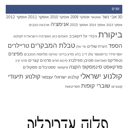
תגים
אבי נשר
אוסקר 2011
אוסקר 2012
אוסקר 2009
אוסקר 2010
3D
אווטאר
אנימציה
אוסקר 2015
ארבעה כוכבים
אוסקר 2013
אוסקר 2014
ביקורת
גיבורי על
דוקאביב
האחים כהן
האקדמיה הישראלית לקולנוע
טבלת המבקרים
טריילרים
הספד
הערת שוליים
וודי אלן
מפיצים
יוסף סידר
כריסטופר נולן
מדע בדיוני
מלחמת הכוכבים
לייב בלוג
מוזיקה
סטיבן ספילברג
סרטים קצרים
נטפליקס
סאנדאנס
סיכום חודש
סרטי קיץ
פודקאסט סינמסקופ הקצה
פסטיבלים
פסקולים
פיקסאר
קולנוע ישראלי
קולנוע תיעודי
קולנוע ישראלי עצמאי
שוברי קופות
תסריטאות
קטנוניזם