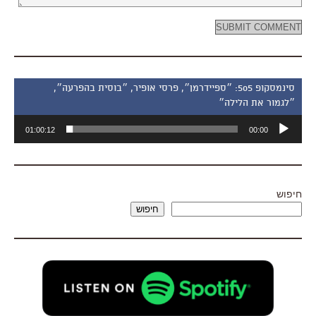
סינמסקופ 505: ״ספיידרמן״, פרסי אופיר, ״בוסית בהפרעה״,
״לגמור את הלילה״
נגן
01:00:12
00:00
אודיו
חיפוש
חיפוש