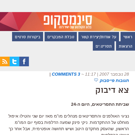
ראשי
על אודות/יצירת קשר
טבלת המבקרים
ביקורות סרטים
הרצאות
תסריט.ים
28 נובמבר 2007 | 11:17
~
3 COMMENTS
|
תגובות פייסבוק
צא דיבוק
שביתת התסריטאים, היום ה-24
נציגי האולפנים והתסריטאים מנהלים מו"מ מאז יום שני והטילו איפול
מוחלט על ההתקדמות. ניקי פינק שמעה הדלפות בסוף יום המו"מ
הראשון, שהעסק מתקדם היטב ושיש תחושה אופטימית, אבל אחר כך
נעצרו ההדלפות.