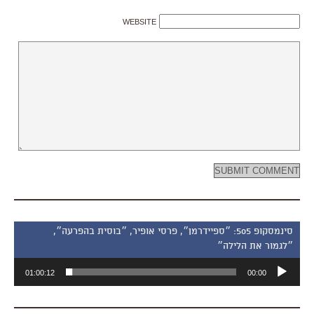
WEBSITE
סינמסקופ 505: ״ספיידרמן״, פרסי אופיר, ״בוסית בהפרעה״,
״לגמור את הלילה״
נגן
01:00:12
00:00
אודיו