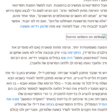
אבל התסריטאים ממשיכים בהפגנות. הנה למשל הפגנת תסריטאי
סרטי האימה מחוץ לאולפני וורנר: הם הגיעו לשם כדי לבצע טקס גירוש
שדים. "אנחנו לא חושבים שהאולפנים מרושעים", אמר אחד מהם,
"אלא שרוחות מרושעות השתלטו עליהם". ואם זה לא יעבוד, אפשר
לעבור לבובות וודו. אבל לפחות יצא מזה
סרטון וידיאו משונה
.
הפגנה משמעותית יותר, וטיפה פחות פגאנית (אם לא סופרים את
גילברט גודפריד),
התקיימה
בניו יורק וקיבצה אליה לא מעט שחקנים.
צוות "האפינגטון פוסט"
היה שם
במילים ובקטעי וידיאו. טים רובינס
ודני גלאבר נאמו (שימו לב ללהט המרשים של גלאבר).
ויש מי שכבר מתכנן לשבור שביתה: קארסון דיילי, שמגיש באן.בי.סי את
תוכנית הלייט-לייט-נייט, הודיע שהוא מתכנן לחזור לאוויר בשבוע הבא
ושלח מייל לכל מי שהוא מכיר – כולל הרופא שלו ואמא ואבא – בו הוא
ביקש ממכריו להפיץ את המייל הלאה ולהתקשר למספר טלפון בו הם
מתבקשים להציע לו בדיחות לתוכנית, כי הרי התסריטאים שלו
בשביתה ואין מי שיכתוב לו בדיחות (האתר "האקדח המעשן"
מציג את
המייל
המפליל). גילדת התסריטאים
גינתה
את דיילי על שהחליט
לחצות את הקווים ולחזור לשדר בשעה שלטרמן, אוברייאן ולנו (כולם