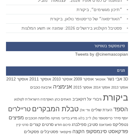
המועמדים לפרס אופיר 2026: ״עצמאות״ מוביל
״תיכון מגשימים״, ביקורת
״האודיסאה״ של כריסטופר נולאן, ביקורת
פסטיבל הקולנוע בירושלים 2026: שמונה או תשע המלצות
סינמסקופ בטוויטר
Tweets by @cinemascopian
תגים
אבי נשר
אוסקר 2011
אוסקר 2012
אוסקר 2009
אוסקר 2010
3D
אווטאר
אנימציה
אוסקר 2015
ארבעה כוכבים
אוסקר 2013
אוסקר 2014
ביקורת
גיבורי על
דוקאביב
האחים כהן
האקדמיה הישראלית לקולנוע
טבלת המבקרים
טריילרים
הספד
הערת שוליים
וודי אלן
מפיצים
יוסף סידר
כריסטופר נולן
מדע בדיוני
מלחמת הכוכבים
לייב בלוג
מוזיקה
סטיבן ספילברג
סרטים קצרים
נטפליקס
סאנדאנס
סיכום חודש
סרטי קיץ
פודקאסט סינמסקופ הקצה
פסטיבלים
פסקולים
פיקסאר