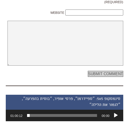
(REQUIRED)
WEBSITE
סינמסקופ 505: ״ספיידרמן״, פרסי אופיר, ״בוסית בהפרעה״,
״לגמור את הלילה״
נגן
01:00:12
00:00
אודיו