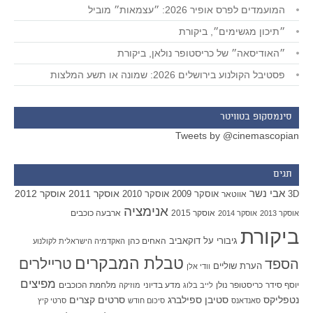
המועמדים לפרס אופיר 2026: ״עצמאות״ מוביל
״תיכון מגשימים״, ביקורת
״האודיסאה״ של כריסטופר נולאן, ביקורת
פסטיבל הקולנוע בירושלים 2026: שמונה או תשע המלצות
סינמסקופ בטוויטר
Tweets by @cinemascopian
תגים
אבי נשר
אוסקר 2011
אוסקר 2012
אוסקר 2009
אוסקר 2010
3D
אווטאר
אנימציה
אוסקר 2015
ארבעה כוכבים
אוסקר 2013
אוסקר 2014
ביקורת
גיבורי על
דוקאביב
האחים כהן
האקדמיה הישראלית לקולנוע
טבלת המבקרים
טריילרים
הספד
הערת שוליים
וודי אלן
מפיצים
יוסף סידר
כריסטופר נולן
מדע בדיוני
מלחמת הכוכבים
לייב בלוג
מוזיקה
סטיבן ספילברג
סרטים קצרים
נטפליקס
סאנדאנס
סיכום חודש
סרטי קיץ