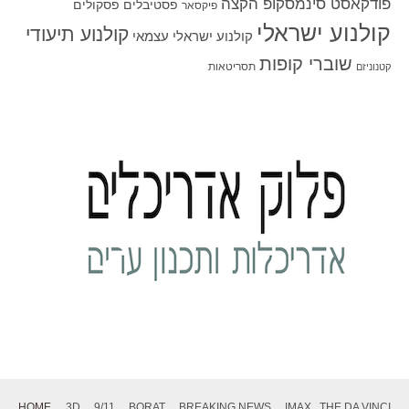
פודקאסט סינמסקופ הקצה
פסטיבלים
פסקולים
פיקסאר
קולנוע ישראלי
קולנוע תיעודי
קולנוע ישראלי עצמאי
שוברי קופות
תסריטאות
קטנוניזם
HOME
3D
9/11
BORAT
BREAKING NEWS
IMAX
THE DA VINCI