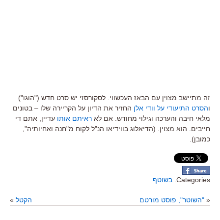
זה מתיישב מצוין עם הבאז העכשווי: לסקורסזי יש סרט חדש ("הוגו")
ו
הסרט התיעודי על וודי אלן
החזיר את הדיון על הקריירה שלו – בטונים
מלאי חיבה והערכה וגילוי מחודש. אם לא
ראיתם אותו
עדיין, אתם די
חייבים. הוא מצוין. (הדיאלוג בווידיאו הנ"ל לקוח מ"חנה ואחיותיה",
כמובן).
Categories:
בשוטף
«
"השוטר", פוסט מורטם
הקטל
»