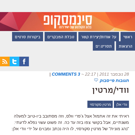
ראשי
על אודות/יצירת קשר
טבלת המבקרים
ביקורות סרטים
הרצאות
תסריט.ים
28 נובמבר 2011 | 22:17
~
3 COMMENTS
|
תגובות פייסבוק
וודי/מרטין
וודי אלן
מרטין סקורסזי
ראיתי את זה אתמול אצל ג'פרי וולס, וזה מסתובב ביו-טיוב למעלה
משנתיים, אבל בקושי צפו בזה עד כה. זה פשוט עשוי נפלא לדעתי:
"נהג מונית" של מרטין סקורסזי, לו היה נכתב ומבוים על ידי וודי אלן: