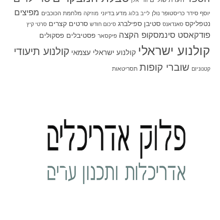
וודי אלן
מפיצים
יוסף סידר
כריסטופר נולן
מדע בדיוני
מלחמת הכוכבים
לייב בלוג
מוזיקה
סטיבן ספילברג
סרטים קצרים
נטפליקס
סאנדאנס
סיכום חודש
סרטי קיץ
פודקאסט סינמסקופ הקצה
פסטיבלים
פסקולים
פיקסאר
קולנוע ישראלי
קולנוע תיעודי
קולנוע ישראלי עצמאי
שוברי קופות
תסריטאות
קטנוניזם