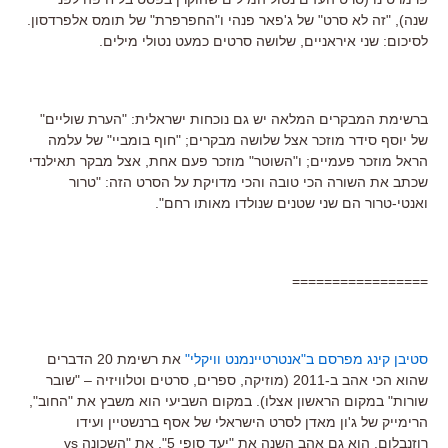
שנה), "זה לא סרט" של ג'פאר פנהי ו"החפרפרת" של תומס אלפרדסון.
לסיכום: שני איראניים, שלושה סרטים כמעט נטולי מילים.
ברשימת המבקרים המלאה יש גם נוכחות ישראלית: "הערת שוליים"
של יוסף סידר מוזכר אצל שלושה מבקרים; "חוף בומביי" של עלמה
הראל מוזכר פעמיים; ו"השוטר" מוזכר פעם אחת, אצל מבקר תאילנדי
שכתב את השורה הכי טובה והכי מדויקת על הסרט הזה: "טרור
ואנטי-טרור הם שני שטנים שנולדו מאותו רחם".
=================
סטיבן קינג מפרסם ב"אנטרטיינמנט וויקלי"
את רשימת 20 הדברים
שהוא הכי אהב ב-2011 (מוזיקה, ספרים, סרטים וטלוויזיה – "שובר
שורות" במקום הראשון אצלו). במקום השביעי הוא משבץ את "החוב",
הרימייק של ג'ון מאדן לסרט הישראלי של אסף ברנשטיין ועידו
רוזנבלום. הוא גם אהב השנה את "יעד סופי 5", את "השכונה vs