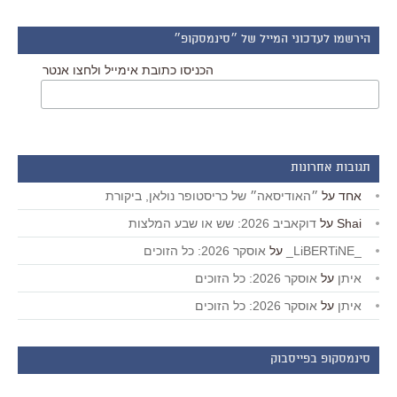
הירשמו לעדכוני המייל של ״סינמסקופ״
הכניסו כתובת אימייל ולחצו אנטר
תגובות אחרונות
אחד
על
״האודיסאה״ של כריסטופר נולאן, ביקורת
Shai
על
דוקאביב 2026: שש או שבע המלצות
_LiBERTiNE_
על
אוסקר 2026: כל הזוכים
איתן
על
אוסקר 2026: כל הזוכים
איתן
על
אוסקר 2026: כל הזוכים
סינמסקופ בפייסבוק