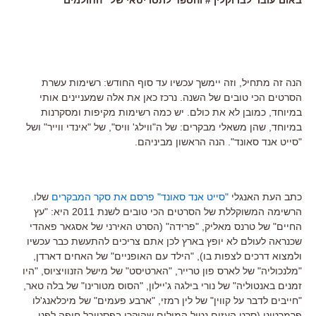
הנה זה מתחיל, וזה יימשך עכשיו עד סוף החודש: רשימות עשרת
הסרטים הכי טובים של השנה. נרכז כאן את אלה שמעניינים אותי
במיוחד, כמובן לא את כולם. יש כמה רשימות מקיפות ומסקרנות
במיוחד, שהן משאלי מבקרים: של ה"ווילג' וויס", של "אינדי ווייר" ושל
"סייט אנד סאונד". הנה הראשון מביניהם.
כתב העת האנגלי
"סייט אנד סאונד" פרסם את סקר המבקרים
שלו.
הרשימה המשוקללת של הסרטים הכי טובים לשנת 2011 היא: "עץ
החיים" של טרנס מאליק, "פרידה" (הסרט האירני של אסגאר פאהדי
שכנראה לעולם לא יופץ בארץ לכן אתם צריכים להתעשת כבר עכשיו
ולמצוא דרכים לצפות בו), "הילד עם האופניים" של האחים דארדן,
"מלנכוליה" של לארס פון טרייר, "הארטיסט" של מישל הזנוויציוס, "היו
זמנים באנטוליה" של נורי בילגה ג'יילון, "הסוס מטורינו" של בלה טאר,
"חייבים לדבר על קווין" של לין רמזי, "ארבע פעמים" של מיכלאנג'לו
פרמרטינו (סרט העזים נטול המילים שהוקרן בפסטיבל חיפה לפני