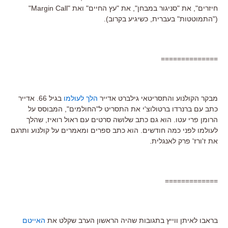
חיזרים", את "סניגור במבחן", את "עץ החיים" ואת "Margin Call"
("התמוטטות" בעברית, כשיגיע בקרוב).
==============
מבקר הקולנוע והתסריטאי גילברט אדייר
הלך לעולמו
בגיל 66. אדייר
כתב עם ברנרדו ברטולוצ'י את התסריט ל"החולמים", המבוסס על
הרומן פרי עטו. הוא גם כתב שלושה סרטים עם ראול רואיז, שהלך
לעולמו לפני כמה חודשים. הוא כתב ספרים ומאמרים על קולנוע ותרגם
את ז'ורז' פרק לאנגלית.
=============
בראבו לאיתן ווייץ בתגובות שהיה הראשון הערב שקלט את
האייטם