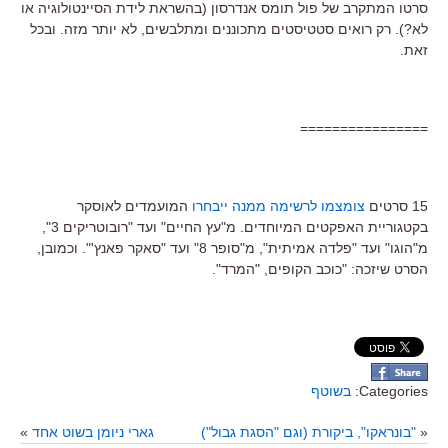
סרטו המתקרב של פול תומס אנדרסון (בהשראת לידת הסיינטולוגיה או
לא?). רק רואים סטטיסטים מתכוננים ומתלבשים, לא יותר מזה. ובכל
זאת.
================
15 סרטים
צומצמו לרשימה ממנה ייבחרו
המועמדים לאוסקר
בקטגוריית האפקטים המיוחדים. מ"עץ החיים" ועד "רובוטריקים 3",
מ"הוגו" ועד "פלדה אמיתית", מ"סופר 8" ועד "סאקר פאנץ'". וכמובן,
הסרט שיזכה: "כוכב הקופים, "המרד".
Categories:
בשוטף
«
"בונראקו", ביקורת (וגם "הסגת גבול")
גארי ניומן בשוט אחד
»