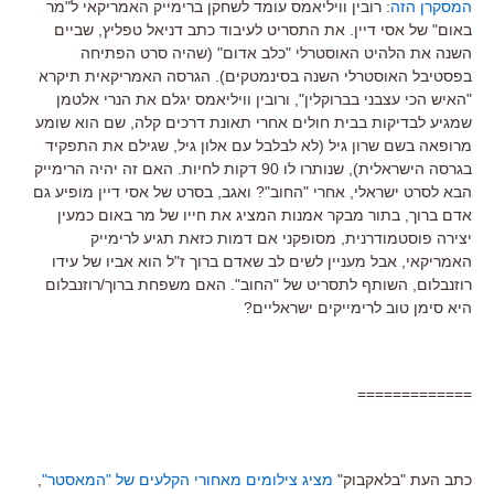
המסקרן הזה
: רובין וויליאמס עומד לשחקן ברימייק האמריקאי ל"מר
באום" של אסי דיין. את התסריט לעיבוד כתב דניאל טפליץ, שביים
השנה את הלהיט האוסטרלי "כלב אדום" (שהיה סרט הפתיחה
בפסטיבל האוסטרלי השנה בסינמטקים). הגרסה האמריקאית תיקרא
"האיש הכי עצבני בברוקלין", ורובין וויליאמס יגלם את הנרי אלטמן
שמגיע לבדיקות בבית חולים אחרי תאונת דרכים קלה, שם הוא שומע
מרופאה בשם שרון גיל (לא לבלבל עם אלון גיל, שגילם את התפקיד
בגרסה הישראלית), שנותרו לו 90 דקות לחיות. האם זה יהיה הרימייק
הבא לסרט ישראלי, אחרי "החוב"? ואגב, בסרט של אסי דיין מופיע גם
אדם ברוך, בתור מבקר אמנות המציג את חייו של מר באום כמעין
יצירה פוסטמודרנית, מסופקני אם דמות כזאת תגיע לרימייק
האמריקאי, אבל מעניין לשים לב שאדם ברוך ז"ל הוא אביו של עידו
רוזנבלום, השותף לתסריט של "החוב". האם משפחת ברוך/רוזנבלום
היא סימן טוב לרימייקים ישראליים?
=============
כתב העת "בלאקבוק"
מציג צילומים מאחורי הקלעים של "המאסטר"
,