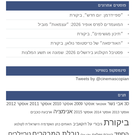
פוסטים אחרונים
״ספיידרמן: יום חדש״, ביקורת
המועמדים לפרס אופיר 2026: ״עצמאות״ מוביל
״תיכון מגשימים״, ביקורת
״האודיסאה״ של כריסטופר נולאן, ביקורת
פסטיבל הקולנוע בירושלים 2026: שמונה או תשע המלצות
סינמסקופ בטוויטר
Tweets by @cinemascopian
תגים
אבי נשר
אוסקר 2011
אוסקר 2012
אוסקר 2009
אוסקר 2010
3D
אווטאר
אנימציה
אוסקר 2015
ארבעה כוכבים
אוסקר 2013
אוסקר 2014
ביקורת
גיבורי על
דוקאביב
האחים כהן
האקדמיה הישראלית לקולנוע
טבלת המבקרים
טריילרים
הספד
הערת שוליים