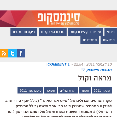
ראשי
על אודות/יצירת קשר
טבלת המבקרים
ביקורות סרטים
הרצאות
תסריט.ים
10 דצמבר 2011 | 22:54
~
1 COMMENT
|
תגובות פייסבוק
מראה וקול
אוסקר 2011
הספד
הערת שוליים
השוטר
סיכום שנה 2011
סקר הסרטים הגדולים של "סייט אנד סאונד" (כולל יוסף סידר ונדב
לפיד) # הסרטים שסטיבן קינג הכי אהב השנה (כולל הרימייק
הישראלי) # תמונות ראשונות מהחדש של פול תומס אנדרסון # מר
באום עובר לברוקלין # והספד לתסריטאי של "החולמים"