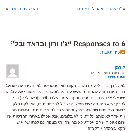
«
"השקט שבאהבה", ביקורת
האיש עם הדולבי
»
6 Responses to “ג'ו ורון ובראד ובל”
פיד תגובות
קורמן
18 דצמבר 2011 at 21:15
PERMALINK
לא כל כך ברור לי למה בשום מקום חוץ מבסריטה לא הזכירו את ישראל
דוד. היום הובא למנוחות האיש עם הקילומטראז' הכי מטורף של קולנוע
ישראלי אי פעם. די במבט חטוף בעמוד שלו בimdb (ראה לינק) כדי
להבין שלא היה פה איש תעשייה שיכול להתחרות בו, הוא לקח חלק
כמעט בכל סרט שנעשה בארץ והטביע בכולם את חותמו. ומשום מה
אף אחד לא כותב על זה. מילא בלוגים, אבל אפילו באתרי החדשות אין
שום איזכור. עולם אכזרי. לא מה שהייתי מצפה עם לכתו של איש
מקצוע בסדר גודל כזה.