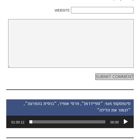
WEBSITE
סינמסקופ 505: ״ספיידרמן״, פרסי אופיר, ״בוסית בהפרעה״,
״לגמור את הלילה״
נגן
01:00:12
00:00
אודיו