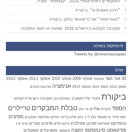
המועמדים לפרס אופיר 2026: ״עצמאות״ מוביל
״תיכון מגשימים״, ביקורת
״האודיסאה״ של כריסטופר נולאן, ביקורת
פסטיבל הקולנוע בירושלים 2026: שמונה או תשע המלצות
סינמסקופ בטוויטר
Tweets by @cinemascopian
תגים
אבי נשר
אוסקר 2011
אוסקר 2012
אוסקר 2009
אוסקר 2010
3D
אווטאר
אנימציה
אוסקר 2015
ארבעה כוכבים
אוסקר 2013
אוסקר 2014
ביקורת
גיבורי על
דוקאביב
האחים כהן
האקדמיה הישראלית לקולנוע
טבלת המבקרים
טריילרים
הספד
הערת שוליים
וודי אלן
מפיצים
יוסף סידר
כריסטופר נולן
מדע בדיוני
מלחמת הכוכבים
לייב בלוג
מוזיקה
סטיבן ספילברג
סרטים קצרים
נטפליקס
סאנדאנס
סיכום חודש
סרטי קיץ
פודקאסט סינמסקופ הקצה
פסטיבלים
פסקולים
פיקסאר