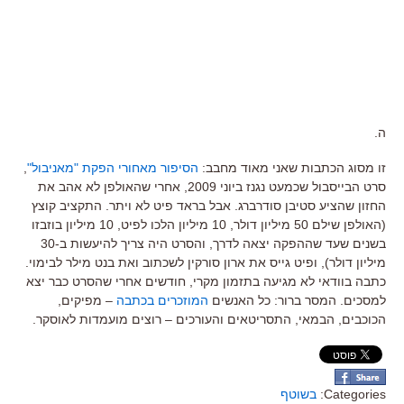
ה.
זו מסוג הכתבות שאני מאוד מחבב:
הסיפור מאחורי הפקת "מאניבול"
,
סרט הבייסבול שכמעט נגנז ביוני 2009, אחרי שהאולפן לא אהב את
החזון שהציע סטיבן סודרברג. אבל בראד פיט לא ויתר. התקציב קוצץ
(האולפן שילם 50 מיליון דולר, 10 מיליון הלכו לפיט, 10 מיליון בוזבזו
בשנים שעד שההפקה יצאה לדרך, והסרט היה צריך להיעשות ב-30
מיליון דולר), ופיט גייס את ארון סורקין לשכתוב ואת בנט מילר לבימוי.
כתבה בוודאי לא מגיעה בתזמון מקרי, חודשים אחרי שהסרט כבר יצא
למסכים. המסר ברור: כל האנשים
המוזכרים בכתבה
– מפיקים,
הכוכבים, הבמאי, התסריטאים והעורכים – רוצים מועמדות לאוסקר.
Categories:
בשוטף