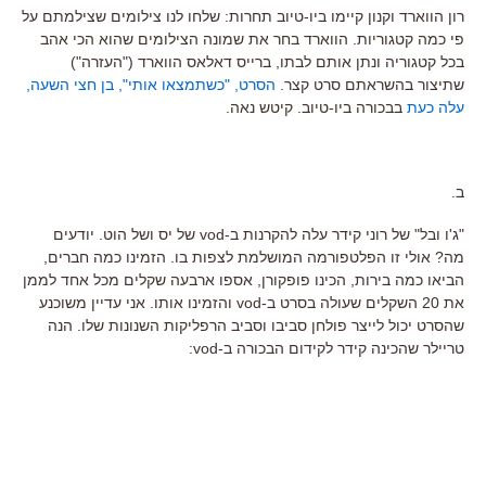
רון הווארד וקנון קיימו ביו-טיוב תחרות: שלחו לנו צילומים שצילמתם על
פי כמה קטגוריות. הווארד בחר את שמונה הצילומים שהוא הכי אהב
בכל קטגוריה ונתן אותם לבתו, ברייס דאלאס הווארד ("העזרה")
שתיצור בהשראתם סרט קצר.
הסרט, "כשתמצאו אותי", בן חצי השעה,
עלה כעת
בבכורה ביו-טיוב. קיטש נאה.
ב.
"ג'ו ובל" של רוני קידר עלה להקרנות ב-vod של יס ושל הוט. יודעים
מה? אולי זו הפלטפורמה המושלמת לצפות בו. הזמינו כמה חברים,
הביאו כמה בירות, הכינו פופקורן, אספו ארבעה שקלים מכל אחד לממן
את 20 השקלים שעולה בסרט ב-vod והזמינו אותו. אני עדיין משוכנע
שהסרט יכול לייצר פולחן סביבו וסביב הרפליקות השנונות שלו. הנה
טריילר שהכינה קידר לקידום הבכורה ב-vod: