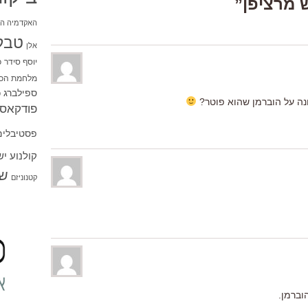
האקדמיה הי
טבל
אלן
יוסף סידר
כ
מלחמת הכו
ספילברג
ס
ה על הוברמן שהוא פוטר?
פודקאסט
פסטיבלים
קולנוע י
שו
קטנוניזם
וברמן.