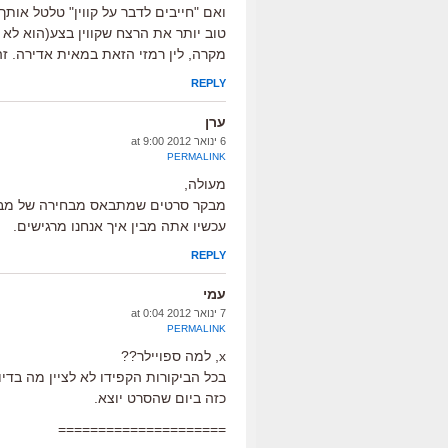
ואם "חייבים לדבר על קווין" טלטל אות
טוב יותר את הרצח שקווין בצע(הוא לא
מקרה, לין רמזי הזאת במאית אדירה. זה היה ברו
REPLY
ערן
6 ינואר 2012 at 9:00
PERMALINK
מעולה,
מבקר סרטים שמתבאס מבחירה של מבק
עכשיו אתה מבין איך אנחנו מרגישים.
REPLY
עמי
7 ינואר 2012 at 0:04
PERMALINK
x, למה ספויילר??
בכל הביקורות הקפידו לא לציין מה בדיו
כזה ביום שהסרט יוצא.
=====================