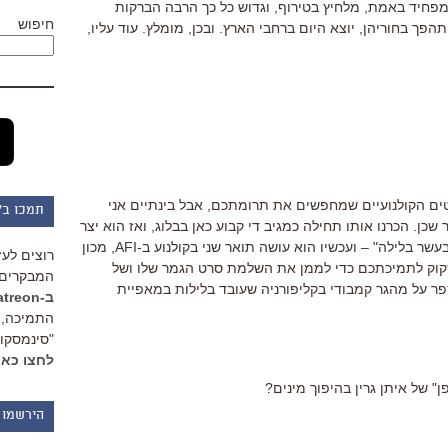
 מפחיד באמת, מלחיץ בטירוף, וגדוש כל כך הרבה הברקות
חיפוש
הפך בחוריהן, יוצא היום ברחבי הארץ. ובכן, מומלץ. עוד עליו,
ים הקולנועיים שמחפשים את תרומתכם, אבל בינתיים אני
תמכו ב"
שכן. הכרנו אותו תחילה כמגיב די קבוע כאן בבלוג, ואז הוא יצר
שני סרטים קצרים – "ריץ'רץ'" ו"במיטה בעשר בלילה" – ועכשיו הוא עושה תואר שני בקולנוע ב-AFI, מכון
רוצים לעז
 זקוק לתמיכתכם כדי לממן את השלמת סרט הגמר שלו ושל
המבקרים 
ר על מהגר קמבודי בקליפורניה שעובד בלילות במאפיית
ב-Patreon
התמיכה, 
"סינמסקופ
לחצו כאן
" של איתן גרין בהיפוך מינים?
הירשמו 