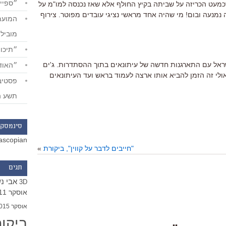
״ספייד
שכמעט הכריזה על שביתה בקיץ החולף אלא שאז נכנסה למו"מ על
נמנעה ובום! מי שהיה אחד מראשי נציגי עובדים מפוטר. צירוף
מוביל
״תיכון
אל עם התארגנות חדשה של עיתונאים בתוך ההסתדרות. ג'ים
״האודי
 אולי זה הזמן להביא אותו ארצה לעמוד בראש ועד העיתונאים
תשע ה
סינמסקו
ascopian
"חייבים לדבר על קווין", ביקורת
»
תגים
אבי נ
3D
אוסקר 2011
אוסקר 2015
ביקו