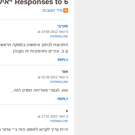
6 Responses to “איש מרציפן”
פיד תגובות
סטיבי
5 ינואר 2012 at 14:59
PERMALINK
התכוונת לכתוב איפשהו בפסקה הראשונ
(נ.ב. עיניים ותהפוכות זה נקבה)
REPLY
אור
5 ינואר 2012 at 15:39
PERMALINK
וואו, לגמרי פאדיחה הסרט הזה…
REPLY
x
5 ינואר 2012 at 17:51
PERMALINK
היית צריך לקרוא לפוסט הזה ג'יי אדגר ה