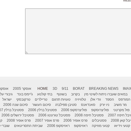
WEB
IMA
BREAKING NEWS
BORAT
9/11
3D
HOME
אוסקר 2005
אוסקר 006
במאים שעברו ניתוח לשינוי מין
בקרוב
בשוטף
בתי קולנוע
ג'יימס בונד
גיבורי על
המודפס
הספד
וודי אלן
טלוויזיה
טעויות תרגום
טריילרים
טרקובסקי
ישראל
מר משיב
ניו יורק
סאנדאנס
סטיבן ספילברג
סיכום העשור
סיכום שנה 2006
פול מקרטני
פוליצרוסקופ
פוליצרסקופ 2006
פסטיבל ברלין 2006
פסטיבל ברלין 2007
ל חיפה 2007
פסטיבל חיפה 2008
פסטיבל טורונטו 2006
פסטיבל ירושלים 2006
 קאן 2008
פסטיבלים
פרס אופיר 2006
פרס אופיר 2007
פרס אופיר 2008
קו
קטעי וידיאו
קטעי מוזיקה
ראזיסקופ
ראזיסקופ 2006
שביתת התסריטאים
שוברי ק