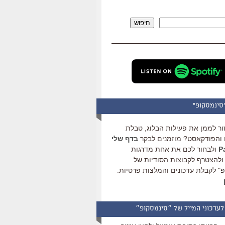
להגביר
או
חיפוש
להנמיך
עוצמת
שמע.
סינמסקופ"
ור לממן את פעילות הבלוג, טבלת
והפודקאסט? מוזמנים לבקר
בדף שלי
ולבחור לכם את אחת מדרגות
ולהצטרף לקבוצות הסודיות של
" לקבלת עדכונים והמלצות פרטיות.
לעדכוני המייל של ״סינמסקופ״