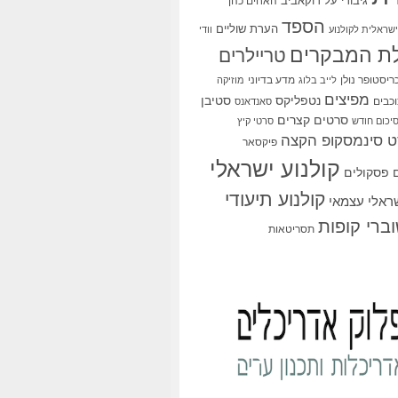
גיבורי על
דוקאביב
האחים כהן
הספד
הערת שוליים
שראלית לקולנוע
וודי
ת המבקרים
טריילרים
ריסטופר נולן
מדע בדיוני
לייב בלוג
מוזיקה
מפיצים
סטיבן
נטפליקס
כבים
סאנדאנס
סרטים קצרים
יכום חודש
סרטי קיץ
 סינמסקופ הקצה
פיקסאר
קולנוע ישראלי
פסקולים
קולנוע תיעודי
שראלי עצמאי
ברי קופות
תסריטאות