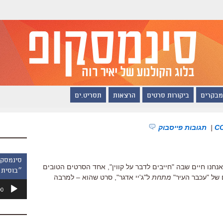
מבקרים
ביקורות סרטים
הרצאות
תסריט.ים
|
תגובות פייסבוק
 אנחנו חיים שבה "חייבים לדבר על קווין", אחד הסרטים הטובים
״בוסית 
של "עכבר העיר"
מתחת
ל"ג'יי אדגר", סרט שהוא – למרבה
נגן
00
אודיו