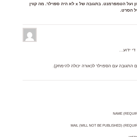
רוה לעמי: בו'אנה עמי, שמור על הלשון ועל הטמפרמנט. בתגובה של x לא היה ספוילר. מה קווין
ל הסרט.
 די ידוע…
התגובה עם הספוילר לכאורה יכולה להימחק).
NAME (REQUI
MAIL (WILL NOT BE PUBLISHED) (REQUI