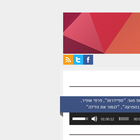
סינמסקופ 505: ״ספיידרמן״, פרסי אופיר,
בהפרעה״, ״לגמור את הלילה״
השתמש
01:00:12
00:
במקש
למעלה/למטה
כדי