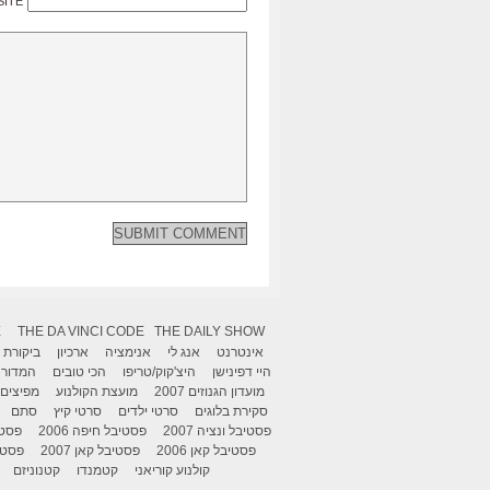
SITE
X
THE DA VINCI CODE
THE DAILY SHOW
אינטרנט
אנג לי
אנימציה
ארכיון
ביקורת
היי דפינישן
היצ'קוק/טריפו
הכי טובים
המדור 
מועדון הגנוזים 2007
מועצת הקולנוע
מפיצים
סקירת בלוגים
סרטי ילדים
סרטי קיץ
סתם
פסטיבל ונציה 2007
פסטיבל חיפה 2006
פסטיב
פסטיבל קאן 2006
פסטיבל קאן 2007
פסטיבל
קולנוע קוריאני
קטמנדו
קטנוניזם