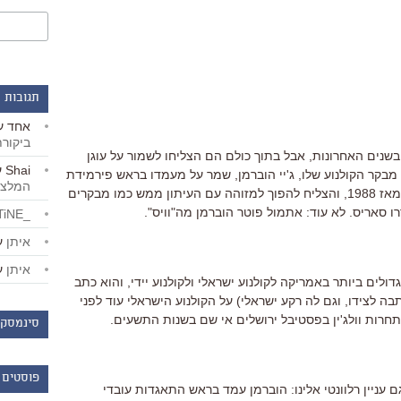
תגובות 
אחד
ע
ביקור
 בשנים האחרונות, אבל בתוך כולם הם הצליחו לשמור על עוגן
Shai
ע
קר הקולנוע שלו, ג'יי הוברמן, שמר על מעמדו בראש פירמידת
המלצו
הקולנוע בעיתון, בו הוא המבקר הראשי מאז 1988, והצליח להפוך למזוהה עם העיתון ממש כמו מבקרים
ו סאריס. לא עוד: אתמול פוטר הוברמן מה"וויס".
_LiBERTiNE_
איתן
ע
איתן
ע
לים ביותר באמריקה לקולנוע ישראלי ולקולנוע יידי, והוא כתב
ה לצידו, וגם לה רקע ישראלי) על הקולנוע הישראלי עוד לפני
חרות וולג'ין בפסטיבל ירושלים אי שם בשנות התשעים.
סינמסקו
פוסטים 
 גם עניין רלוונטי אלינו: הוברמן עמד בראש התאגדות עובדי