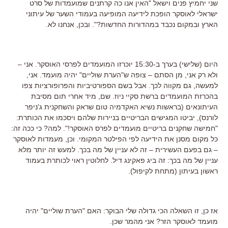
שני יחמיץ פנים וישאל "האין אנו כה קרתנים שמועמדות של סרט
ישראלי לאוסקר הופכת לידיעה המופיעה בעמודי השער של עיתוני
הארץ ובמקום נכבד במהדורות החדשות?". ובכן, אנחנו לא.
היום (שלישי) בערך ב-15:30 יוכרזו המועמדים לפרסי האוסקר. אני –
ולא רק אני, מן הסתם – צופה ש"הערת שוליים" יהיה מועמד. אני,
למעשה, גם מקווה לכך. אבל בשם הספורטיביות והפרופורציות צפו
בהכרזת המועמדים ברשת סקיי ניוז. שם, מיד אחרי תום מסיבת
העיתונאים (בראשות נשיא האקדמיה טום שראק והשחקנית ג'ניפר
לורנס), יביטו המגישים הבריטיים בניירות שלהם ויסכמו את הכותרת:
"חמישה שחקנים בריטיים מועמדים לפרס האוסקר!". למה? כי ככה זה:
כל מקום מסנן את הידיעה לפי הפילטר המקומי. וכן, מעמדות לאוסקר
– גם בפעם העשירית – זה לא עניין של מה בכך. למעש זה יותר מלא
עניין של מה בכך: זה ביג פאקינג דיל. לחלוטין ראוי לכותרת בעמוד
ראשון בעיתון (מתחת לקיפול).
אז כן, זו השאלה הכי גדולה שלי הבוקר: האם "הערת שוליים" יהיה
מועמד לאוסקר הזר? אני מהמר שכן.