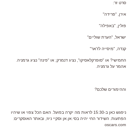
סרט זר:
אירן, "פרידה"
פולין, "באפילה"
ישראל, "הערת שוליים"
קנדה, "מיסייה לז'אר"
החמישי? או "סופרקלאסיקו", נציג דנמרק; או "פינה" נציג גרמניה.
אהמר על גרמניה.
וההימורים שלכם?
ניפגש כאן ב-15:30 לראות מה יקרה בפועל. האם הכל צפוי או שיהיו
הפתעות. השידור החי יהיה בסי.אן.אן וסקיי ניוז, ובאתר האוסקרים:
oscars.com