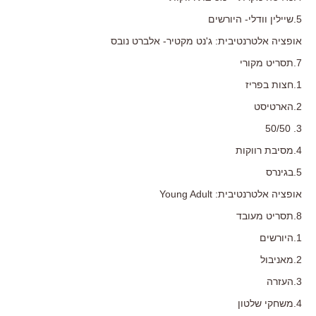
5.שיילין וודלי- היורשים
אופציה אלטרנטיבית: ג'נט מקטיר- אלברט נובס
7.תסריט מקורי
1.חצות בפריז
2.הארטיסט
3. 50/50
4.מסיבת רווקות
5.בגינרס
אופציה אלטרנטיבית: Young Adult
8.תסריט מעובד
1.היורשים
2.מאניבול
3.העזרה
4.משחקי שלטון