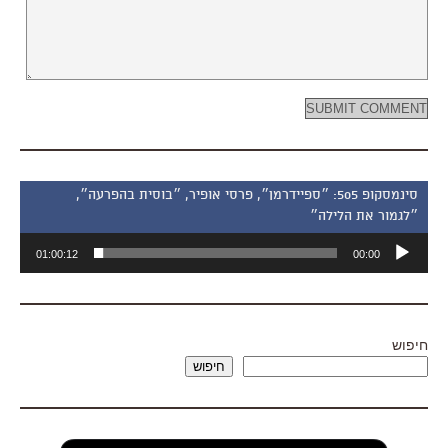
סינמסקופ 505: ״ספיידרמן״, פרסי אופיר, ״בוסית בהפרעה״,
״לגמור את הלילה״
נגן
01:00:12
00:00
אודיו
חיפוש
חיפוש