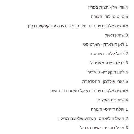
4.וודי אלן- חצות בפריז
5.טייט טיילור- העזרה
אופציה אלטרנטיבית: דייויד פינצ'ר- נערה עם קעקוע דרקון
3.שחקן ראשי
1.ז'אן דוז'ארדן- הארטיסט
2.ג'ורג' קלוני- היורשים
3.בראד פיט- מאניבול
4.ליאו דיקפריו- ג'.אדגר
5.גארי אולדמן- החפרפרת
אופציה אלטרנטיבית: מייקל פאסבנדר- בושה
4.שחקנית ראשית
1.ויולה דייויס- העזרה
2.מישל וויליאמס- השבוע שלי עם מרילין
3.מריל סטריפ- אשת הברזל