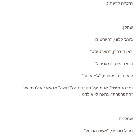
הזכייה לדעתי):
שחקן:
ג'ורג' קלוני, "היורשים"
ז'אן דוז'רדן, "הארטיסט"
בראד פיט, "מאניבול"
ליאונרדו דיקפריו, "ג'יי אדגר"
ומי החמישי? או מייקל פסבנדר על"בושה" או גארי אולדמן על
"החפרפרת". נראה לי אולדמן.
שחקנית:
מריל סטריפ, "אשת הברזל"