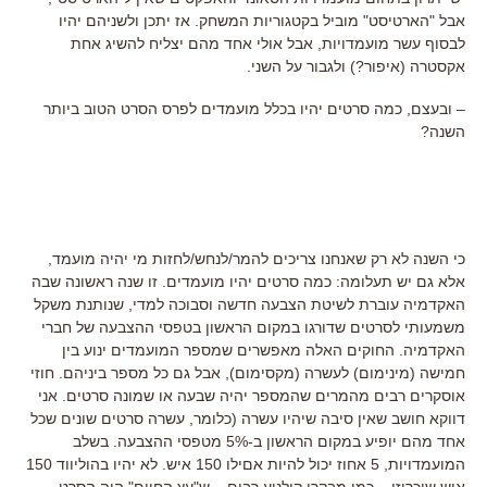
אבל "הארטיסט" מוביל בקטגוריות המשחק. אז יתכן ולשניהם יהיו
לבסוף עשר מועמדויות, אבל אולי אחד מהם יצליח להשיג אחת
אקסטרה (איפור?) ולגבור על השני.
– ובעצם, כמה סרטים יהיו בכלל מועמדים לפרס הסרט הטוב ביותר
השנה?
כי השנה לא רק שאנחנו צריכים להמר/לנחש/לחזות מי יהיה מועמד,
אלא גם יש תעלומה: כמה סרטים יהיו מועמדים. זו שנה ראשונה שבה
האקדמיה עוברת לשיטת הצבעה חדשה וסבוכה למדי, שנותנת משקל
משמעותי לסרטים שדורגו במקום הראשון בטפסי ההצבעה של חברי
האקדמיה. החוקים האלה מאפשרים שמספר המועמדים ינוע בין
חמישה (מינימום) לעשרה (מקסימום), אבל גם כל מספר ביניהם. חוזי
אוסקרים רבים מהמרים שהמספר יהיה שבעה או שמונה סרטים. אני
דווקא חושב שאין סיבה שיהיו עשרה (כלומר, עשרה סרטים שונים שכל
אחד מהם יופיע במקום הראשון ב-5% מטפסי ההצבעה. בשלב
המועמדויות, 5 אחוז יכול להיות אםילו 150 איש. לא יהיו בהוליווד 150
איש שיכריזו – כמו מבקרי קולנוע רבים – ש"עץ החיים" היה הסרט