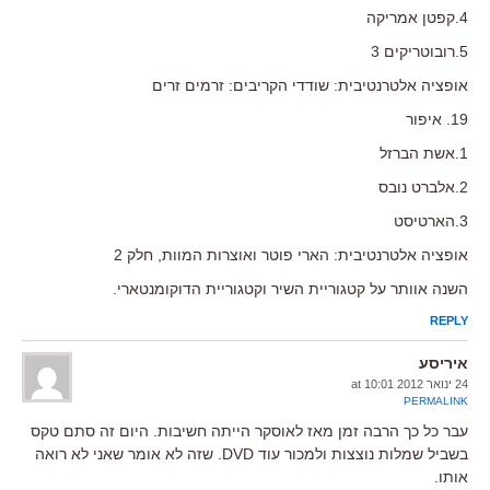
4.קפטן אמריקה
5.רובוטריקים 3
אופציה אלטרנטיבית: שודדי הקריבים: זרמים זרים
19. איפור
1.אשת הברזל
2.אלברט נובס
3.הארטיסט
אופציה אלטרנטיבית: הארי פוטר ואוצרות המוות, חלק 2
השנה אוותר על קטגוריית השיר וקטגוריית הדוקומנטארי.
REPLY
איריסע
24 ינואר 2012 at 10:01
PERMALINK
עבר כל כך הרבה זמן מאז לאוסקר הייתה חשיבות. היום זה סתם טקס
בשביל שמלות נוצצות ולמכור עוד DVD. שזה לא אומר שאני לא רואה
אותו.