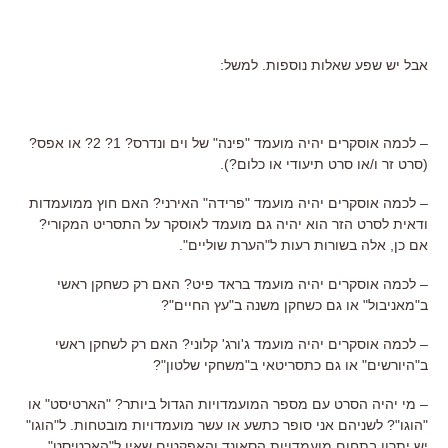
אבל יש שפע שאלות נוספות. למשל:
– לכמה אוסקרים יהיה מועמד "פינה" של וים ונדרס? 1? 2? או אפס?
(סרט זר ו/או סרט תיעודי או כלום?).
– לכמה אוסקרים יהיה מועמד "פרידה" האירני? האם חוץ ממועמדות
ודאית לסרט הזר הוא יהיה גם מועמד לאוסקר על התסריט המקורי?
אם כן, אלה בשורות רעות ל"הערת שוליים".
– לכמה אוסקרים יהיה מועמד בראד פיט? האם רק כשחקן ראשי
ב"מאניבול" או גם כשחקן משנה ב"עץ החיים"?
– לכמה אוסקרים יהיה מועמד ג'ורג' קלוני? האם רק לשחקן ראשי
ב"היורשים" או גם כתסריטאי ב"משחקי שלטון"?
– מי יהיה הסרט עם מספר המועמדויות הגדול ביותר? "הארטיסט" או
"הוגו"? לשניהם אני סופר כתשע או עשר מועמדויות מובטחות. ל"הוגו"
יש יתרון בתחום מועמדויות הסאונד והאפקטים שאין ל"הארטיסט",