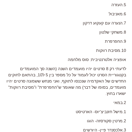
5.העזרה
6.מאניבול
7.הנערה עם קעקוע דרקון
8.משחקי שלטון
9.החפרפרת
10.מסיבת רווקות
אופציה אלטרנטיבית: סוס מלחמה
לדעתי רק 8 סרטים יהיו מועמדים השנה (השנה סך המועמדים
בקטגוריית הסרט יכול לעמוד על כל מספר בין 5 ל10, בהתאם לחוקים
החדשים של האקדמיה שנכנסו לתוקף, ואני מנחש ששמונה סרטים יהיו
מועמדים, בסופו של דבר) מה שאומר ש"החפרפרת" ו"מסיבת רווקות"
ישארו בחוץ.
2.במאי
1.מישל חזנביצ'יוס- הארטיסט
2.מרטין סקורסזה- הוגו
3.אלכסנדר פיין- היורשים