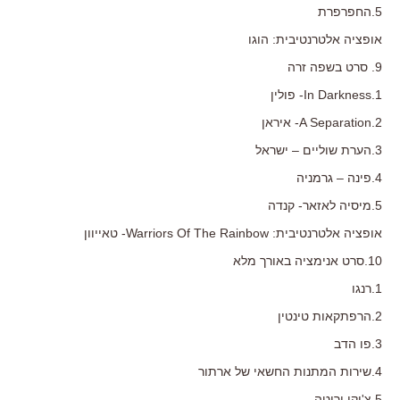
5.החפרפרת
אופציה אלטרנטיבית: הוגו
9. סרט בשפה זרה
1.In Darkness- פולין
2.A Separation- איראן
3.הערת שוליים – ישראל
4.פינה – גרמניה
5.מיסיה לאזאר- קנדה
אופציה אלטרנטיבית: Warriors Of The Rainbow- טאייוון
10.סרט אנימציה באורך מלא
1.רנגו
2.הרפתקאות טינטין
3.פו הדב
4.שירות המתנות החשאי של ארתור
5.צ'יקו וריטה