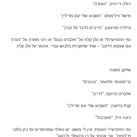
ויולה דייוויס, "העזרה"
מישל וויליאמס, "השבוע שלי עם מרילין"
טילדה סווינטון, "חייבים לדבר על קווין"
ומי החמישית? או גלן קלוז על "אלברט נובס" או רוני מארה על "נערה
עם קעקוע דרקון" – שתי שחקניות בלבוש גברי. אהמר על גלן קלוז.
שחקן משנה:
כריסטופר פלאמר, "בגינרס"
אלברט ברוקס, "דרייב"
קנת בראנה, "השבוע שלי עם מרילין"
ג'ונה היל, "מאניבול"
ומי החמישי? האמת, אין לי מושג. יש כאלה שמהמרים על ניק נולטי
מ"לוחם". אני אהמר על בן קינגסלי מ"הוגו".