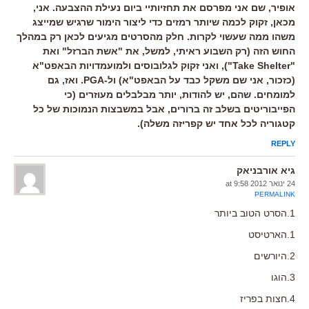
אופיר, שם אני מפרסם את תחזיותיי ביום נעילת ההצבעה. אני,
מכאן, זקוק לכמה שיותר רמזים כדי ליצור הימור שרגיש שמייצג
משהו ממה שעשוי לקרות. חלק מהסרטים מגיעים לכאן רק במהלך
החוש הזה (רק השבוע ראיתי, למשל, את "אשת הברזל" ואת
"Take Shelter"), ואני זקוק לגלובוסים ולמועמדויות הבאפט"א
(כזכור, אני שם משקל כבד על הבאפט"א) ול-PGA. ואז, גם
למומחים. שהם, יש להודות, יותר מבלבלים מעוזרים (כי
הפייבוריטים בשלב זה ברורים, אבל במשבצות הנמוכות של כל
קטגוריה לכל אחד יש קפריזה משלה).
REPLY
גיא אורבניאק
24 ינואר 2012 at 9:58
PERMALINK
1.הסרט הטוב ביותר
1.הארטיסט
2.היורשים
3.הוגו
4.חצות בפריז