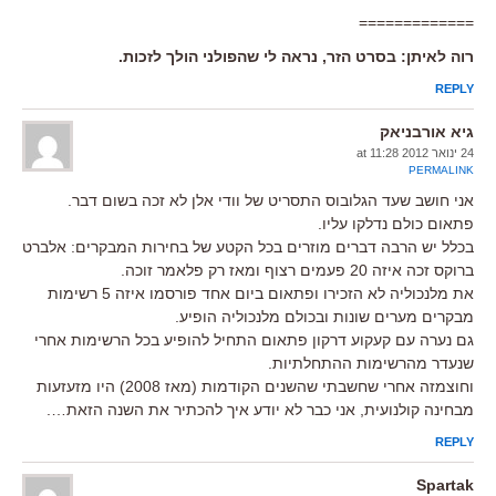
=============
רוה לאיתן: בסרט הזר, נראה לי שהפולני הולך לזכות.
REPLY
גיא אורבניאק
24 ינואר 2012 at 11:28
PERMALINK
אני חושב שעד הגלובוס התסריט של וודי אלן לא זכה בשום דבר.
פתאום כולם נדלקו עליו.
בכלל יש הרבה דברים מוזרים בכל הקטע של בחירות המבקרים: אלברט
ברוקס זכה איזה 20 פעמים רצוף ומאז רק פלאמר זוכה.
את מלנכוליה לא הזכירו ופתאום ביום אחד פורסמו איזה 5 רשימות
מבקרים מערים שונות ובכולם מלנכוליה הופיע.
גם נערה עם קעקוע דרקון פתאום התחיל להופיע בכל הרשימות אחרי
שנעדר מהרשימות ההתחלתיות.
וחוצמזה אחרי שחשבתי שהשנים הקודמות (מאז 2008) היו מזעזעות
מבחינה קולנועית, אני כבר לא יודע איך להכתיר את השנה הזאת….
REPLY
Spartak