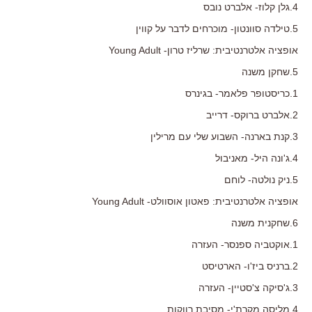
4.גלן קלוז- אלברט נובס
5.טילדה סוונטון- מוכרחים לדבר על קווין
אופציה אלטרנטיבית: שרליז טרון- Young Adult
5.שחקן משנה
1.כריסטופר פלאמר- בגינרס
2.אלברט ברוקס- דרייב
3.קנת בארנה- השבוע שלי עם מרילין
4.ג'ונה היל- מאניבול
5.ניק נולטה- לוחם
אופציה אלטרנטיבית: פאטון אוסוולט- Young Adult
6.שחקנית משנה
1.אוקטביה ספנסר- העזרה
2.ברניס ביז'ו- הארטיסט
3.ג'סיקה צ'סטיין- העזרה
4.מליסה מקרת'י- מסיבת רווקות