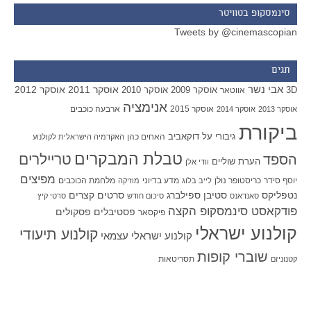
סינמסקופ בטוויטר
Tweets by @cinemascopian
תגים
אבי נשר
אוסקר 2011
אוסקר 2012
אוסקר 2009
אוסקר 2010
3D
אווטאר
אנימציה
אוסקר 2015
ארבעה כוכבים
אוסקר 2013
אוסקר 2014
ביקורת
גיבורי על
דוקאביב
האחים כהן
האקדמיה הישראלית לקולנוע
טבלת המבקרים
טריילרים
הספד
הערת שוליים
וודי אלן
מפיצים
יוסף סידר
כריסטופר נולן
מדע בדיוני
מלחמת הכוכבים
לייב בלוג
מוזיקה
סטיבן ספילברג
סרטים קצרים
נטפליקס
סאנדאנס
סיכום חודש
סרטי קיץ
פודקאסט סינמסקופ הקצה
פסטיבלים
פסקולים
פיקסאר
קולנוע ישראלי
קולנוע תיעודי
קולנוע ישראלי עצמאי
שוברי קופות
תסריטאות
קטנוניזם