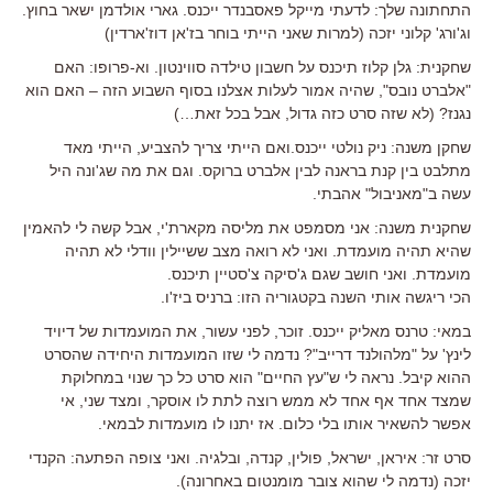
התחתונה שלך: לדעתי מייקל פאסבנדר ייכנס. גארי אולדמן ישאר בחוץ.
וג'ורג' קלוני יזכה (למרות שאני הייתי בוחר בז'אן דוז'ארדין)
שחקנית: גלן קלוז תיכנס על חשבון טילדה סווינטון. וא-פרופו: האם
"אלברט נובס", שהיה אמור לעלות אצלנו בסוף השבוע הזה – האם הוא
נגנז? (לא שזה סרט כזה גדול, אבל בכל זאת…)
שחקן משנה: ניק נולטי ייכנס.ואם הייתי צריך להצביע, הייתי מאד
מתלבט בין קנת בראנה לבין אלברט ברוקס. וגם את מה שג'ונה היל
עשה ב"מאניבול" אהבתי.
שחקנית משנה: אני מסמפט את מליסה מקארת'י, אבל קשה לי להאמין
שהיא תהיה מועמדת. ואני לא רואה מצב ששיילין וודלי לא תהיה
מועמדת. ואני חושב שגם ג'סיקה צ'סטיין תיכנס.
הכי ריגשה אותי השנה בקטגוריה הזו: ברניס ביז'ו.
במאי: טרנס מאליק ייכנס. זוכר, לפני עשור, את המועמדות של דיויד
לינץ' על "מלהולנד דרייב"? נדמה לי שזו המועמדות היחידה שהסרט
ההוא קיבל. נראה לי ש"עץ החיים" הוא סרט כל כך שנוי במחלוקת
שמצד אחד אף אחד לא ממש רוצה לתת לו אוסקר, ומצד שני, אי
אפשר להשאיר אותו בלי כלום. אז יתנו לו מועמדות לבמאי.
סרט זר: איראן, ישראל, פולין, קנדה, ובלגיה. ואני צופה הפתעה: הקנדי
יזכה (נדמה לי שהוא צובר מומנטום באחרונה).