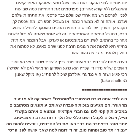
יום-יומיים לפני הטקס. זאת בעוד שכל חזאי האוסקר האמריקאים
והאנגלים (לא קורא אחרים) מפרסמים את התחזיות כמה שבועות
לפני. לפרסם רשימה אחרי שכוווולם כבר פרסמו את התחזית שלהם
ועדכנו אותה זה לא ממש חוכמה. אז בשביל הספורט, מה אכפת לך,
תקבע לך תאריך יעד לפרסום תחזית הזוכים באוסקר לתחילת שבוע
הבא, כמו כל החזאים האמריקאים. זה לא אומר שאתה לא יכול לשנות
אחר כך בהתאם לשינויים במומנטום או לעדכן. אבל חוכמה אמיתית
בחיזוי היא לראות את העננים הרבה לפני שהם באים, לא לפתוח את
החלון ולהגיד מה יהיה בעוד שעה.
הערה אחת לגבי חיזוי המועמדויות: צריך להזכיר שרוב חזאי האוסקר
חושבים שליאונרדו די קפריו הוא כרגע השחקן החמישי (אם לא השישי)
הכי פגיע ושזה הוא נגד גרי אולדמן שיכול להפתיע (או מיקל שאנון
מtake shelter).
===================
רוה לרז: אתה שוכח שהימורי ה"מומחים" באמריקה לא מגיעים
מהאוויר. הם מגיעים בזכות העובדה שאותם עיתונאים מסתובבים
במסיבות קוקטיילים עם חברי אקדמיה, ונמצאים איתם בקשרי
מייל, ויכולים לקבל רושם כללי של הלך הרוח בקרב המצביעים.
יותר מזה: בדצמבר הם כבר ראו את כל הסרטים, ויודעים לזהות מה
יעבוד יותר טוב ופחות טוב. זה די דומה למה שאני עושה לפני פרסי