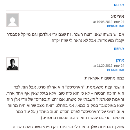
REPLY
איריסע
24 ינואר 2012 at 10:03
PERMALINK
אם יש משהו שאני רוצה השנה, זה שגם גרי אולדמן וגם מייקל פסבנדר
יקבלו מועמדות, אבל לא נראה לי שזה יקרה.
REPLY
איתן
24 ינואר 2012 at 11:20
PERMALINK
כמה מחשבות אקראיות:
זו שנה קצת משעממת. "הארטיסט" הוא אחלה סרט. אבל הוא לבד.
הוא הזוכה הבטוח – לא כי הוא כזה טוב. אלא בגלל שאין אף אחד אחר.
והאמת שאתמול חשבתי על משהו: אם "חצות בפריס" של וודי אלן היה
יוצא באוקטובר במקום במאי, אני בהחלט רואה מצב שהוא היה מהווה
איום רציני על "הארטיסט" לפרס הסרט הטוב ביותר (ועל עוד כמה
פרסים. הרי גם עכשיו הוא הזוכה הבטוח בתסריט).
שחקן: הבחירות שלך נראות לי הגיוניות. רק הייתי משנה את השורה