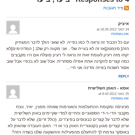
פיד תגובות
איציק
24 ינואר 2012 at 18:28
PERMALINK
עם כל הכבוד זה נראה לי כמו כפייה. לא שאני הולך לדבר המצחיק
הזה[ סינמטק]אז זה לא בעייה שלי.. אני מקווה רק שלב [ המדהימים]לא
יקחו מזה רעיון.לעומת זאת זה נראה לי רעיון מוצלח אם היו מקבצים
כמה קצרים להקרנה אחת אפילו מסחרית. אבל שוב לא בכפיי אבל שוב
אסור חשכוח באיזה מדינה אני חיי…
REPLY
אסא - האוזן השלישית
25 ינואר 2012 at 8:43
PERMALINK
מכעיסה ומקומת ההתעלמות והאטימות שאתה מפגין, יאיר, נוכח
מקבצי הדי-וי-די הססגוניים והחיים למדי שקיימים באוזן השלישית.
שלא לדבר על קצרים כבונוסים בפיצ'רים, (כולל זרים), שלא לדבר על
ערוץ קצרים מגוון בקטגוריית האוזן בוי או די. האם העובדה שהאוזן לא
באוסקר גורמת לך להתעלם מהפעילות וההשקעה שלנו בשדה הזה?