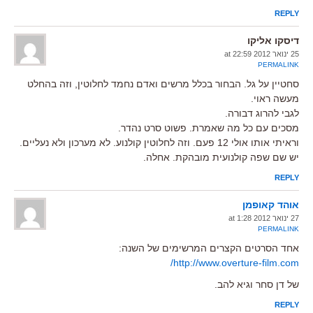
REPLY
דיסקו אליקו
25 ינואר 2012 at 22:59
PERMALINK
סחטיין על גל. הבחור בכלל מרשים ואדם נחמד לחלוטין, וזה בהחלט
מעשה ראוי.
לגבי להרוג דבורה.
מסכים עם כל מה שאמרת. פשוט סרט נהדר.
וראיתי אותו אולי 12 פעם. וזה לחלוטין קולנוע. לא מערכון ולא נעליים.
יש שם שפה קולנועית מובהקת. אחלה.
REPLY
אוהד קאופמן
27 ינואר 2012 at 1:28
PERMALINK
אחד הסרטים הקצרים המרשימים של השנה:
http://www.overture-film.com/
של דן סחר וגיא להב.
REPLY