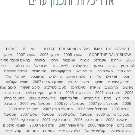
HOME
3D
9/11
BORAT
BREAKING NEWS
IMAX
THE DA VINCI
THE DAILY SHOW
CODE
אוסקר 2005
אוסקר 2006
אוסקר 2007
אוסקר
2008
אורחים
אינטרנט
אנג לי
אנימציה
ארכיון
ביקורת
במאים שעברו ניתוח
לשינוי מין
בקרוב
בשוטף
בתי קולנוע
ג'יימס בונד
גיבורי על
דוד פרלוב
די.וי.די
דפש מוד
האחים כהן
היי דפינישן
היצ'קוק/טריפו
הכי טובים
המדור המודפס
הספד
וודי אלן
טלוויזיה
טעויות תרגום
טריילרים
טרקובסקי
ישראל
כללי
מאבק היוצרים
מוזיקה
מועדון הגנוזים
מועדון הגנוזים 2007
מועצת הקולנוע
מפיצים
מר משיב
ניו יורק
סאנדאנס
סטיבן ספילברג
סיכום העשור
סיכום שנה
2006
סיכום שנה 2007
סיכום שנה 2008
סינמטק
סקירת בלוגים
סרטי ילדים
סרטי קיץ
סתם
פול מקרטני
פוליצרוסקופ
פוליצרסקופ 2006
פסטיבל ברלין
2006
פסטיבל ברלין 2007
פסטיבל ברלין 2008
פסטיבל ונציה 2006
פסטיבל
ונציה 2007
פסטיבל חיפה 2006
פסטיבל חיפה 2007
פסטיבל חיפה 2008
פסטיבל טורונטו 2006
פסטיבל ירושלים 2006
פסטיבל ירושלים 2007
פסטיבל
ירושלים 2008
פסטיבל קאן 2006
פסטיבל קאן 2007
פסטיבל קאן 2008
פסטיבלים
פרס אופיר 2006
פרס אופיר 2007
פרס אופיר 2008
קוונטין טרנטינו
קולנוע איטלקי
קולנוע ישראלי
קולנוע קוריאני
קטמנדו
קטנוניזם
קטעי וידיאו