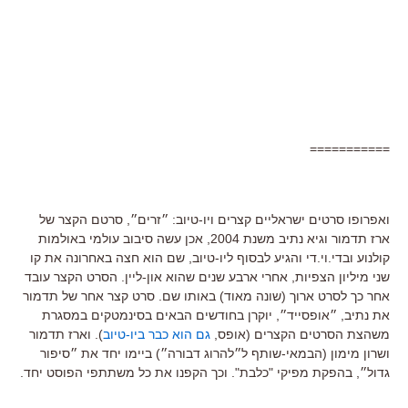
===========
ואפרופו סרטים ישראליים קצרים ויו-טיוב: ״זרים״, סרטם הקצר של
ארז תדמור וגיא נתיב משנת 2004, אכן עשה סיבוב עולמי באולמות
קולנוע ובדי.וי.די והגיע לבסוף ליו-טיוב, שם הוא חצה באחרונה את קו
שני מיליון הצפיות, אחרי ארבע שנים שהוא און-ליין. הסרט הקצר עובד
אחר כך לסרט ארוך (שונה מאוד) באותו שם. סרט קצר אחר של תדמור
את נתיב, ״אופסייד״, יוקרן בחודשים הבאים בסינמטקים במסגרת
משהצת הסרטים הקצרים (אופס,
גם הוא כבר ביו-טיוב
). וארז תדמור
ושרון מימון (הבמאי-שותף ל״להרוג דבורה״) ביימו יחד את ״סיפור
גדול״, בהפקת מפיקי "כלבת". וכך הקפנו את כל משתתפי הפוסט יחד.