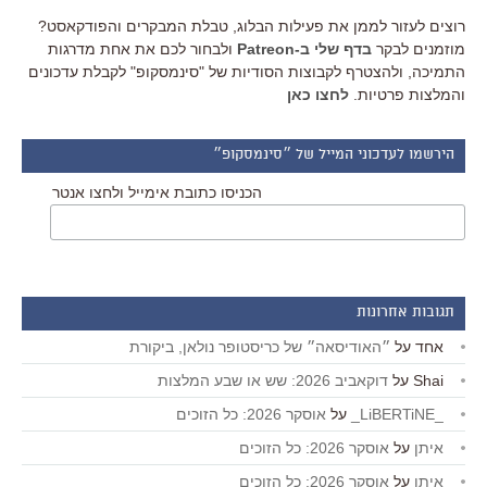
רוצים לעזור לממן את פעילות הבלוג, טבלת המבקרים והפודקאסט?
מוזמנים לבקר
בדף שלי ב-Patreon
ולבחור לכם את אחת מדרגות
התמיכה, ולהצטרף לקבוצות הסודיות של "סינמסקופ" לקבלת עדכונים
והמלצות פרטיות.
לחצו כאן
הירשמו לעדכוני המייל של ״סינמסקופ״
הכניסו כתובת אימייל ולחצו אנטר
תגובות אחרונות
אחד
על
״האודיסאה״ של כריסטופר נולאן, ביקורת
Shai
על
דוקאביב 2026: שש או שבע המלצות
_LiBERTiNE_
על
אוסקר 2026: כל הזוכים
איתן
על
אוסקר 2026: כל הזוכים
איתן
על
אוסקר 2026: כל הזוכים