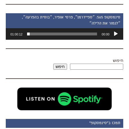
סינמסקופ 505: ״ספיידרמן״, פרסי אופיר, ״בוסית בהפרעה״,
״לגמור את הלילה״
נגן
01:00:12
00:00
אודיו
חיפוש
חיפוש
תמכו ב"סינמסקופ"