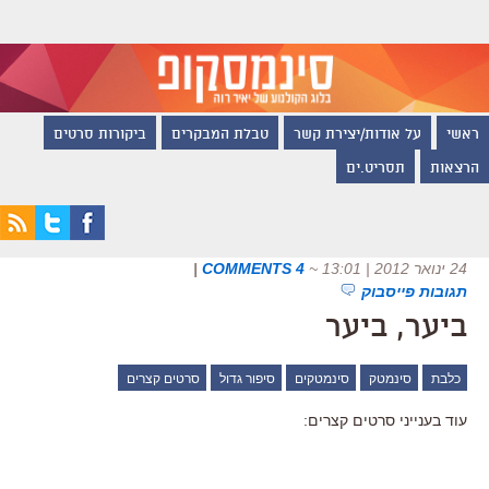
ראשי
על אודות/יצירת קשר
טבלת המבקרים
ביקורות סרטים
הרצאות
תסריט.ים
24 ינואר 2012 | 13:01
~
4 COMMENTS
|
תגובות פייסבוק
ביער, ביער
כלבת
סינמטק
סינמטקים
סיפור גדול
סרטים קצרים
עוד בענייני סרטים קצרים: