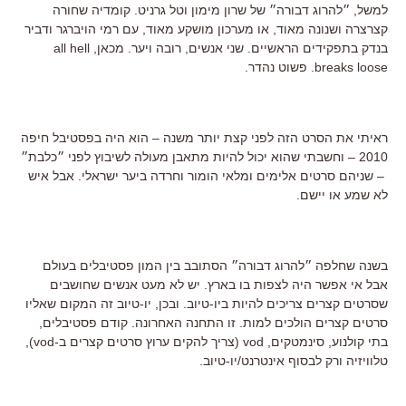
למשל, ״להרוג דבורה״ של שרון מימון וטל גרניט. קומדיה שחורה
קצרצרה ושנונה מאוד, או מערכון מושקע מאוד, עם רמי הויברגר ודביר
בנדק בתפקידים הראשיים. שני אנשים, רובה ויער. מכאן, all hell
breaks loose. פשוט נהדר.
ראיתי את הסרט הזה לפני קצת יותר משנה – הוא היה בפסטיבל חיפה
2010 – וחשבתי שהוא יכול להיות מתאבן מעולה לשיבוץ לפני ״כלבת״
– שניהם סרטים אלימים ומלאי הומור וחרדה ביער ישראלי. אבל איש
לא שמע או יישם.
בשנה שחלפה ״להרוג דבורה״ הסתובב בין המון פסטיבלים בעולם
אבל אי אפשר היה לצפות בו בארץ. יש לא מעט אנשים שחושבים
שסרטים קצרים צריכים להיות ביו-טיוב. ובכן, יו-טיוב זה המקום שאליו
סרטים קצרים הולכים למות. זו התחנה האחרונה. קודם פסטיבלים,
בתי קולנוע, סינמטקים, vod (צריך להקים ערוץ סרטים קצרים ב-vod),
טלוויזיה ורק לבסוף אינטרנט/יו-טיוב.