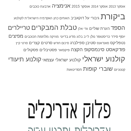
אנימציה
אוסקר 2015
ארבעה כוכבים
אוסקר 2013
אוסקר 2014
ביקורת
גיבורי על
דוקאביב
האחים כהן
האקדמיה הישראלית לקולנוע
טבלת המבקרים
טריילרים
הספד
הערת שוליים
וודי אלן
מפיצים
יוסף סידר
כריסטופר נולן
מדע בדיוני
מלחמת הכוכבים
לייב בלוג
מוזיקה
סטיבן ספילברג
סרטים קצרים
נטפליקס
סאנדאנס
סיכום חודש
סרטי קיץ
פודקאסט סינמסקופ הקצה
פסטיבלים
פסקולים
פיקסאר
קולנוע ישראלי
קולנוע תיעודי
קולנוע ישראלי עצמאי
שוברי קופות
תסריטאות
קטנוניזם