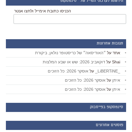
הירשמו לעדכוני המייל של ״סינמסקופ״
הכניסו כתובת אימייל ולחצו אנטר
תגובות אחרונות
אחד
על
״האודיסאה״ של כריסטופר נולאן, ביקורת
Shai
על
דוקאביב 2026: שש או שבע המלצות
_LiBERTiNE_
על
אוסקר 2026: כל הזוכים
איתן
על
אוסקר 2026: כל הזוכים
איתן
על
אוסקר 2026: כל הזוכים
סינמסקופ בפייסבוק
פוסטים אחרונים