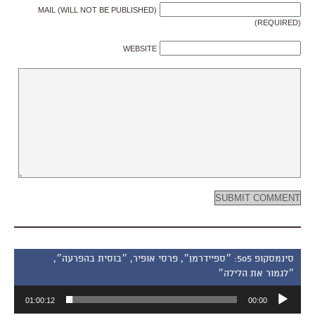
MAIL (WILL NOT BE PUBLISHED)
(REQUIRED)
WEBSITE
סינמסקופ 505: ״ספיידרמן״, פרסי אופיר, ״בוסית בהפרעה״,
״לגמור את הלילה״
נגן
01:00:12
00:00
אודיו