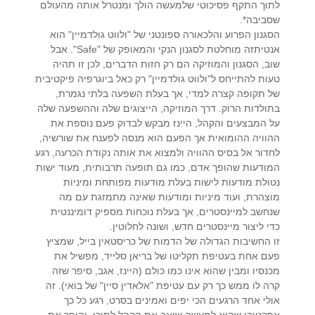
לתוך התקף פסיכוטי שלמעשה הולך ומנטרל אותה מהעולם
שסביבה*.
הסגנון הפרוע והלכאורה ספונטני של "ולווט גולדמיין" הוא
אנטיתזה מוחלטת לסגנון הנקי והמאופק של "Safe". אבל
שוב, הסגנון והמוזיקה הם רק חזות הדברים, לכן זו תהיה
טעות להתייחס ל"ולווט גולדמיין" רק כאל ביוגרפיה פיקטיבית
של תקופה קצרה למדי, אך בעלת השפעה בלתי נגמרת,
בתולדות הרוק. דרך המוזיקה, הייצוגים שלה וההשפעה שלה
על המבצעים והקהל, היינז מבקש לבדוק פעם נוספת את
ההוויה ההומואית אך הפעם הוא מנסה לפענח את שורשיה,
לחדור אל בסיס ההוויה ולמצוא את אותה נקודת הכרעה, רגע
המודעות שהופך אדם, כמו גם תופעה תרבותית, מעוד ישות
נטולת מודעות לישות בעלת מודעות מפותחת ומיניות
מוצהרת, ועוד מיניות ומודעות שאינה מתמזגת עם מה
שנחשב למיינסטרים, אך בעלת נוכחות מספיק דומיננטית
כדי ליצור מיינסטרים חדש, ושונה לחלוטין.
זו החשיבות הגדולה של הדמות של כריסטאין בייל, שמציץ
פעם אחת בעטיפת תקליטו של בריאן סלייד, מפשיל את
מכנסיו ומבין שהוא אינו כמו כולם (היינז, אגב, סיפר שזה
קרה לו ממש כך רק עם עטיפת "אלאדין סיין" של בואי). זה
אולי אחד הרגעים הכי יפים ואמינים בסרט, רגע כל כך
אפקטיבי שהוא למעשה שואב את הקהל לתוכו, והופך את