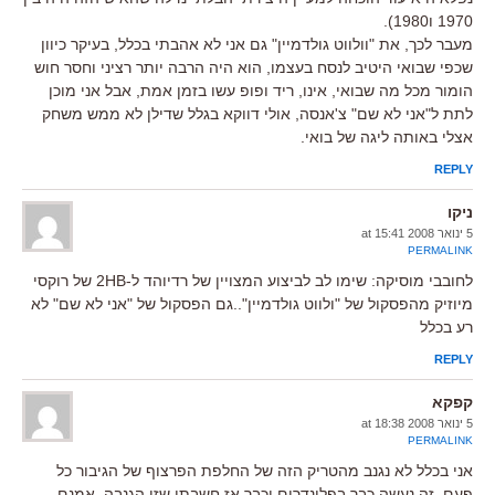
1970 ו1980).
מעבר לכך, את "וולווט גולדמיין" גם אני לא אהבתי בכלל, בעיקר כיוון
שכפי שבואי היטיב לנסח בעצמו, הוא היה הרבה יותר רציני וחסר חוש
הומור מכל מה שבואי, אינו, ריד ופופ עשו בזמן אמת, אבל אני מוכן
לתת ל"אני לא שם" צ'אנסה, אולי דווקא בגלל שדילן לא ממש משחק
אצלי באותה ליגה של בואי.
REPLY
ניקו
5 ינואר 2008 at 15:41
PERMALINK
לחובבי מוסיקה: שימו לב לביצוע המצויין של רדיוהד ל-2HB של רוקסי
מיוזיק מהפסקול של "ולווט גולדמיין"..גם הפסקול של "אני לא שם" לא
רע בכלל
REPLY
קפקא
5 ינואר 2008 at 18:38
PERMALINK
אני בכלל לא נגנב מהטריק הזה של החלפת הפרצוף של הגיבור כל
פעם, זה נעשה כבר בפלינדרום וכבר אז חשבתי שזו הגנבה. אמנם,