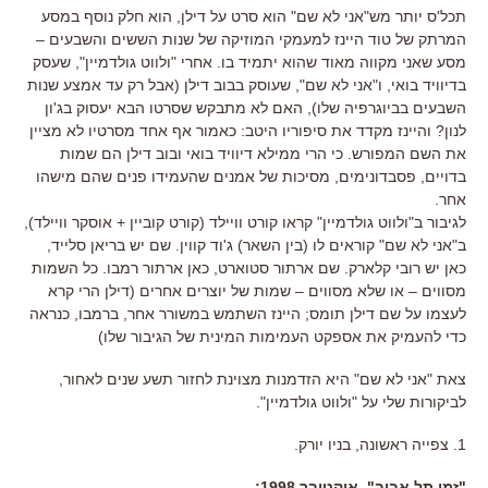
תכל'ס יותר מש"אני לא שם" הוא סרט על דילן, הוא חלק נוסף במסע
המרתק של טוד היינז למעמקי המוזיקה של שנות הששים והשבעים –
מסע שאני מקווה מאוד שהוא יתמיד בו. אחרי "ולווט גולדמיין", שעסק
בדיוויד בואי, ו"אני לא שם", שעוסק בבוב דילן (אבל רק עד אמצע שנות
השבעים בביוגרפיה שלו), האם לא מתבקש שסרטו הבא יעסוק בג'ון
לנון? והיינז מקדד את סיפוריו היטב: כאמור אף אחד מסרטיו לא מציין
את השם המפורש. כי הרי ממילא דיוויד בואי ובוב דילן הם שמות
בדויים, פסבדונימים, מסיכות של אמנים שהעמידו פנים שהם מישהו
אחר.
לגיבור ב"ולווט גולדמיין" קראו קורט וויילד (קורט קוביין + אוסקר וויילד),
ב"אני לא שם" קוראים לו (בין השאר) ג'וד קווין. שם יש בריאן סלייד,
כאן יש רובי קלארק. שם ארתור סטוארט, כאן ארתור רמבו. כל השמות
מסווים – או שלא מסווים – שמות של יוצרים אחרים (דילן הרי קרא
לעצמו על שם דילן תומס; היינז השתמש במשורר אחר, ברמבו, כנראה
כדי להעמיק את אספקט העמימות המינית של הגיבור שלו)
צאת "אני לא שם" היא הזדמנות מצוינת לחזור תשע שנים לאחור,
לביקורות שלי על "ולווט גולדמיין".
1. צפייה ראשונה, בניו יורק.
"זמן תל אביב", אוקטובר 1998: