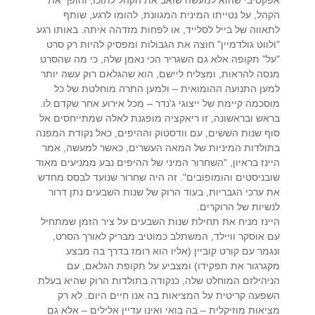
הקהל, על נטייתו המינית המגוונת, להומו לרגע, שותף
לתאווה של בייל לסלייד, או לפחות מזדהה איתה. באותו רגע
"ולווט גולדמיין" חוצה את הגבולות ומפסיק להיות רק סרט
"על" תקופה אלא גם השגריר הכי נאמן שלה, כי מה שהסרט
מנסה להראות, ומצליח ליישם, הוא שהגלאם רוק עשה יותר
למען התנועה ההומואית – ולמען התרה מוחלטת של כל
מוסכמה קיימת של ייצוגי ג'נדר – מכל אירוע אחר שקדם לו.
בראש ובראשונה, זו ריאקציה מופגנת לאלה שמתייחסים אל
סוף שנות הששים, עם וודסטוק וההיפים, כאל נקודת המפנה
בתולדות המיניות של המאה העשרים, כאשר למעשה, אמר
היינז בראיון, "השחרור המיני של ההיפים נבע ממניעים מאוד
שובניסטים והומופובים". זה היה שחרור שנועד לבסס מחדש
את ערכי הגבריות, בעוד הרוק של שנות השבעים נתן דרור
לנשיות של הרוקרים.
היינז מניח את תחילת שנות השבעים על ציר הזמן שמתחיל
עם אוסקר וויילד, המשתלב כמוטיב מבריק לאורך הסרט,
ונגמר עם קורט קוביין (אליו הוא רומז בדרך בה מבצע
מקגרגור את תפקידו) ומצביע על תקופת הגלאם, עם
הניהילזם המוחלט שלה, כנקודה בתולדות הרוק שהיא בעלת
השפעה קריטית על המציאות בה אנו חיים היום. לא רק
מציאות מוזיקלית – בה בואי ואינו עדיין אלילים – אלא גם