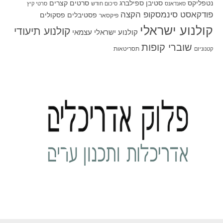
סטיבן ספילברג
סרטים קצרים
נטפליקס
סאנדאנס
סיכום חודש
סרטי קיץ
פודקאסט סינמסקופ הקצה
פסטיבלים
פסקולים
פיקסאר
קולנוע ישראלי
קולנוע תיעודי
קולנוע ישראלי עצמאי
שוברי קופות
תסריטאות
קטנוניזם