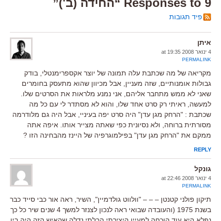
9 Responses to “החידה (ב')”
פיד תגובות
איתן
4 ינואר 2008 at 19:35
PERMALINK
מקריאה של מה שכתבת עלה תמונה של יוצר אקספרימנטלי, בודק
גבולות אומנותיים, שזה מעניין, אבל מכיוון שהוא מתעסק בחומרים
שאני לא ממש מתחבר אליהם, אני נמנע מלראות את הסרטים שלו.
למעשה, ראיתי רק סרט אחד שלו, והוא לא מסתדר לי עם כל מה
שכתבת : "הרחק מגן עדן" היה סרט יפה בעיניי, אבל היה גם מלודרמה
מסורתית ברוחה, ולא נסיונית כפי שאתה מצייר אותו. איפה אתה
ממקם את "הרחק מגן עדן" בפילמוגרפיה של היינז מהבחינה הזו ?
REPLY
גונקל
4 ינואר 2008 at 22:46
PERMALINK
תיקון פולני קטנטן – – – "וולווט גולדמיין", השיר, ראה אור כבי סייד כבר
בשנת 1975 (והעובדה שבואי ראה לנכון לצנזר למשך 4 שנים שיר כל כך
נפלא היא עוד הוכחה למעיין היצירתי הבלתי נדלה שהאיש הזה היה בין