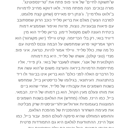
ש"תשוקה לחיים" של איגי פופ פתח את "טריינספוטינג".
מורה נבוכים: הנה מפתח מהיר, ולאו דווקא מחייב לדמויות
ב"ולווט גולדמיין". ג'ונתן ריס מאיירס (שחקן קצת פלגמט,
למרבה הצער) מגלם את בריאן סלייד כוכב הרוק שמסתובב
עם פיאות צבעוניות, נוצות, פרוות ואיפור ושממציא דמות
בינתית העונה לשם מקסוול דימון. בריאן סלייד הוא מין
דיוויד בואי, רק בלי הכריזמה. קורט וויילד (יואן מקגרגור) הוא
רוקר אמריקאי פרוע שמתפשט על הבמה ונכנס למיטה עם
כל מה שזז, כולל סלייד. וויילד אמור להיות, כנראה, איגי פופ.
מנדי (טוני קולט), אשתו של סלייד, היא בת דמותה
הקולנועית של אנג'י, אשתו לשעבר של בואי. ג'ק פיירי, אליו
מתייחסות הדמויות ביראה והערצה משום ש"הוא עשה את
כל הדברים האלה לפני כולם" הוא בריאן אינו בביגוד ולו ריד
בהתנהגות. העיתונאי, בגילומו של כריסטיאן בייל, שמחפש
בשנות השמונים את עקבותיו של סלייד, אחרי שהוא ביים
את מותו ונעלם מעין הקהל, הוא בן דמותו של היינז, הבמאי.
בייל, כמו היינז, מגלה (מחדש) את הגלאם בשנות השמונים
המוצגות בעגמומיות אורווליאנית/רייגניסטית שרק מבליטה
את פעימת השחרור המהפכנית של מהפכת הגלאם,
והחופש המוחלט שהיא סיפקה לעולם הפופ. עבור בייל, כמו
אצל היינז, ההתוודעות לגלאם היא גם התמודדות פרטית
עם זהותו המינית. בייל והיינז הם אלה שפורשים את