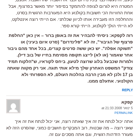
המטרה היא לגרום לצופה להתמקד בסיפור יותר מאשר בפרצוף, אבל
אחת החוויות הכי חשובות בקולנוע היא המעורבות הרגשית בסרט,
וההחלפה הזו מעבירה אותו לכיוון שכלתני. אם הייתי רוצה אינטלקט,
לא הייתי הולך לקולנוע, הייתי קורא ספר.
רוה לקפקא: ניסיתי להבהיר את זה באופן ברור – אין כאן "החלפת
פרצוף של הגיבור", זה לא "פלינדרום" (סרט איום בעיני) או
"תשוקה אפלה". יש כאן ששה סרטים קצרים, בכל אחד מהם גיבור
אחר שאמור (או לא) לייצג תקופה מסוימת בחייו של בוב דילן.
ולמרות שכבעל בלוג שרוצה לטעון, ביחס לקוראיו, ש"הלקוח תמיד
צודק" המשפט האחרון שלך מילא אותי תוגה. אני רק מקווה שאתה
בן 17 ולכן לא מבין הרבה בהלכות העולם, לא הספרותי ולא
הקולנועי. אתעלם ממנו.
REPLY
קפקא
5 ינואר 2008 at 21:33
PERMALINK
אתה יכול לנתח את זה איך שאתה רוצה, אני יכול לנתח את זה איך
שאני רוצה – מה שבטוח, רוב המבקרים חושבים כמוני, שהסרט הזה לא
מעורר הזדהות רגשית, וגם אתה מסכים עם זה.