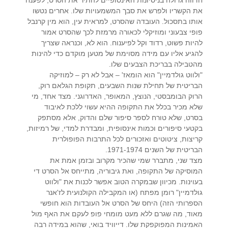
את הקשריו ולפרש את סבך המשמעויות שלו. אחרים נטשו
אותו בתסכול. העובדה שהסרט, למראית עין, הוא מין קרנבל
פופי צבעוני ומוזיקלי לכאורה מרמזת לכך שהסרט אמור
להיות פשוט, רדוד וקל לפיענוח. הוא לא, וכנראה שצריך
להגיע אליו עם מידה מסוימת של מטען מוקדם כדי להינות
מהטבילה בבריכת הצבעים שלו.
"ולווט גולדמיין" הוא הומאז' – אבל לא רק – למוזיקה
הבריטית של תחילת שנות השבעים, תקופת הגלאם רוק,
הרוק הבומבסטי, הנוצץ, המאופר, האדרוגני. מצד אחד, מי
שלא מכיר בכלל את התקופה ההיא עשוי ללכת לאיבוד
בסרט, שלא טורח לספר סיפור שלם והדוק, אלא מסתפק
בקטעי סיפורים וכמות אינסופית, ומבדרת למדי, של רמיזות,
קריצות, ציטוטים ואזכורים לכל התרבות הפופולרית
הבריטית של השנים 1971-1974.
מצד שני, מתברר שמי שהכיר מקרוב ובזמן אמת את
המוסיקה של התקופה, ואת גיבוריה, מתייחס אל הסרט די
בעוינות. מכיוון שבמקרה הטוב אפשר לכנות את "ולווט
גולדמיין" רומן מפתח (או המקבילה הקולנועית לז'אנר
הספרותי הזה) היחס של הסרט אל העובדות הוא חופשי
מאוד, מה שגרם ללא מעט מומחי פופ לעקם את האף מול
האמינות המפוקפקת שלו. דייוויד בואי, שהוא במידה רבה