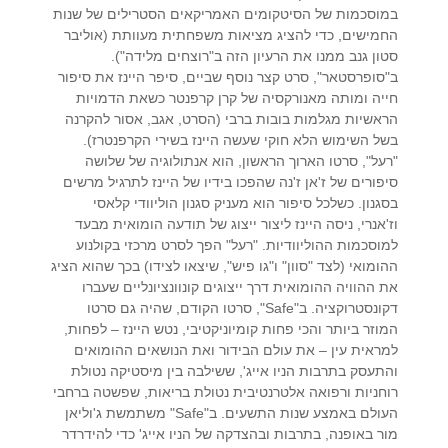
במוסכמות של הסיטקומים האמריקאים הסטרילים של שנות
החמישים, כדי להציג מציאות משפחתית מעוותת (אוליבר
סטון גנב ממנו את הרעיון הזה ב"רוצחים מלידה").
ב"סופרסטאר", סרט קצר נוסף שביים, סיפר היינז את סיפור
חייה ומותה מאנורקסיה של קרן קרפנטר כשאת הדמויות
הראשיות מגלמות בובות ברבי (הסרט, אגב, אסור להקרנה
בשל השימוש הלא חוקי שעשה היינז בשירי הקרפנטרז).
"רעל", סרטו הארוך הראשון, הוא אנתולוגיה של שלושה
סיפורים של ז'אן ז'נה שהפכו בידיו של היינז לתרגיל מרשים
בסגנון. כשלכל סיפור הוא מעניק סגנון הוליוודי קלאסי
וז'אנרי, ניסה היינז ליצור ייצוג של תודעה הומואית מבעד
למוסכמות ההוליוודיות. "רעל" הפך לסרט מרכזי בקולנוע
ההומואי (לצד "סוון" ו"גו פיש", שיצאו לצידו) בכך שהוא הציג
את ההוויה ההומואית דרך ייצוגים קונוונציונליים שעברו
דקונסטרוקציה. ב"Safe", סרטו הקודם, שהיה גם סרטו
המוזר ביותר והכי פחות קומיוניקטיבי, נטש היינז – לפחות,
למראית עין – את עולם הבידור ואת הנושאים ההומואים
והתעסק בתרבות הניו אייג', ששילבה בין מיסטיקה נטולת
רוחניות ורפואה אלטרנטיבית נטולת בריאות, שפשטה ברחבי
העולם באמצע שנות התשעים. ב"Safe" משתמשת ג'וליאן
מור באופנה, בתרבות ובהצדקה של הניו אייג' כדי להידרדר