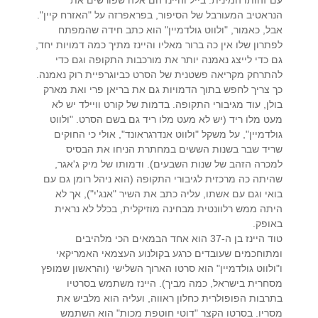
הנראטיב המעורבל של הסיפור, בפראפרזה על "האזרח קיין".
אבל, כאמור, "ולווט גולדמיין" הוא כתב חידה שהמפתח
לפתרון שלו אין כה ברור מאליו והיינז מתיך כמה דמויות יחד,
גם כדי לייצג נאמנה יותר את מורכבות התקופה וגם כדי
להתרחק מקריאה פשטנית של הסרט כביוגרפיית רוק נאמנה.
כך צריך לחפש בתוך הדמויות גם את בריאן פרי ואת מארק
בולן, עוד מגיבורי התקופה. בדמות של קורט וויילד יש לא
מעט מלו ריד (יש לא מעט מלו ריד גם בשם הסרט. "ולווט
גולדמיין", על משקל "ולווט אנדרגראונד", אולי כי החוקים
שריד שבר בשנות הששים במחתרת הניחו את הבסיס
למכרה הזהב של שנות השבעים). ודמותו של מיק ג'אגר,
שהיתה כה מרכזית לגיבורי התקופה (הוא ניהל רומן גם עם
בואי וגם עם אשתו, עליה כתב את השיר "אנג'י"), אך לא
היתה ממש רלוונטית מבחינה מוזיקלית, בכלל לא נראית
באופק.
טוד היינז בן ה-37 הוא אחד הבמאים הכי מלהיבים
ומתוחכמים שעובדים כרגע בקולנוע העצמאי האמריקאי
ו"ולווט גולדמיין" הוא סרטו הארוך השלישי (והראשון שמופץ
מסחרית בישראל, כמה מביך). היינז משתמש בסרטיו
בתרבות הפופולרית כחלון ראווה, ועליה הוא מלביש את
מסריו. בסרטו הקצר "דוטי חוטפת מכות" הוא השתמש