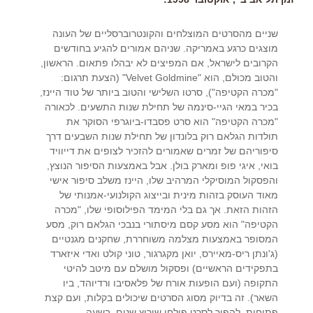
שניים מהסרטים המוצלחים והקונטרוברסליים של העונה
מוצגים כרגע באמריקה. שניהם אמורים להגיע בחודשים
הקרובים לישראל, אם המפיצים לא יבהלו פתאום. הראשון,
והטוב מכולם, הוא "Velvet Goldmine" (הצעת תרגום:
"מכרה הקטיפה"), סרטו השלישי והטוב ביותר של טוד היינז,
בכיר במאי הגיי-סינמה של תחילת שנות התשעים. לכאורה
"מכרה הקטיפה" הוא סרט פסבדו-ביוגרפי הסוקר את
תולדות הגלאם רוק בלונדון של תחילת שנות השבעים דרך
סיפוריהם של זמרים שאמורים להזכיר לצופים את דייוויד
בואי, איגי פופ ומארק בולן. אבל באמצעות הסיפור הנוצץ,
והפסקול המוסיקלי המרהיב שלו, היינז משלב סיפור אישי
מאוד העוסק בזהות מינית ובייצוג הקולנועי-אמנותי של
הזהות הזאת. אך גם בלי המימד הפילוסופי שלו, "מכרה
הקטיפה" הוא מסע קסם מיסתורי בנבכי הגלאם רוק, מסע
המסופר באמצעות מצלמה משוחררת, שחקנים מגנטיים
(ג'ונתן ריס-מאיירס, יואן מקגרגור, טוני קולט ואדי איזארד
בתפקידים הראשיים) ופסקול מושלם עם מיטב להיטי
התקופה (ועם הופעות אורח של פלאסיבו ורדיוהד, ביו
השאר). זה בדיוק מסוג הסרטים שיכולים בקלות, ועם קצת
פתיחות, להפוך לסרט פולחן שירוץ שנים, בשעה