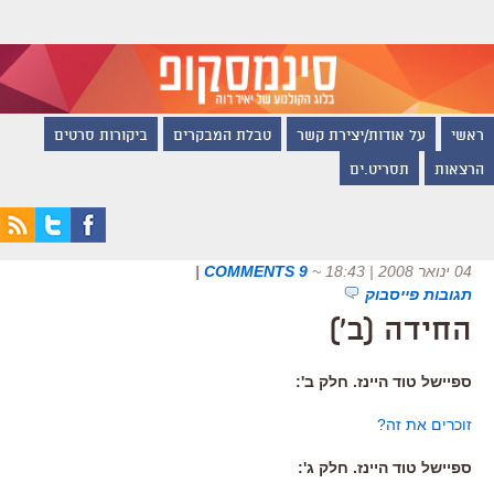
ראשי
על אודות/יצירת קשר
טבלת המבקרים
ביקורות סרטים
הרצאות
תסריט.ים
04 ינואר 2008 | 18:43
~
9 COMMENTS
|
תגובות פייסבוק
החידה (ב')
ספיישל טוד היינז. חלק ב':
זוכרים את זה?
ספיישל טוד היינז. חלק ג':