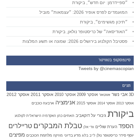
״ספיידרמן: יום חדש״, ביקורת
המועמדים לפרס אופיר 2026: ״עצמאות״ מוביל
״תיכון מגשימים״, ביקורת
״האודיסאה״ של כריסטופר נולאן, ביקורת
פסטיבל הקולנוע בירושלים 2026: שמונה או תשע המלצות
סינמסקופ בטוויטר
Tweets by @cinemascopian
תגים
אבי נשר
אוסקר 2011
אוסקר 2012
אוסקר 2009
אוסקר 2010
3D
אווטאר
אנימציה
אוסקר 2015
ארבעה כוכבים
אוסקר 2013
אוסקר 2014
ביקורת
גיבורי על
דוקאביב
האחים כהן
האקדמיה הישראלית לקולנוע
טבלת המבקרים
טריילרים
הספד
הערת שוליים
וודי אלן
מפיצים
יוסף סידר
כריסטופר נולן
מדע בדיוני
מלחמת הכוכבים
לייב בלוג
מוזיקה