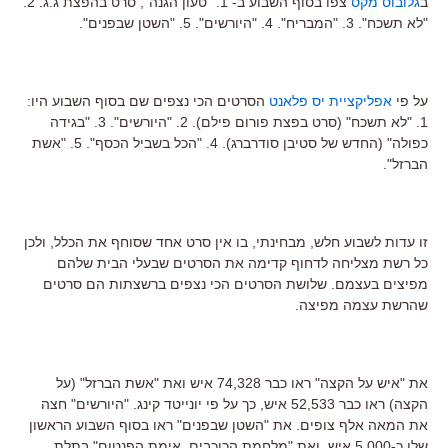
ב
גלובוס מקס
צפו בסוף השבוע ב- 1. "טעון הגנה", סרט בהפצת ג.ג. 2.
"לא תשכח". 3. "המבריח". 4. "היורשים". 5. "השטן שבפנים".
על פי
אפליקציית יס פלאנט
הסרטים הכי נצפים שם בסוף השבוע היו:
1. "לא תשכח" (סרט בפצת פורום פילם). 2. "היורשים". 3. "בגידה
כפולה" (החדש של סטיבן סודרברג). 4. "הכל בשביל הכסף". 5. "אשת
הברזל".
זו עדות לשבוע חלש, מבחינתי, בו אין סרט אחד שסוחף את הכלל, ולכן
כל רשת מצליחה לדחוף קדימה את הסרטים שבעלי הבית שלהם
מפיצים בעצמם. שלושת הסרטים הכי נצפים ברשצתות הם סרטים
שהרשת עצמה מפיצה.
את "איש על הקצה" ראו כבר 74,328 איש ואת "אשת הברזל" (על
הקצה) ראו כבר 52,533 איש, כך על פי יונייטד קינג. "היורשים" חצה
את המאה אלף צופים. את "השטן שבפנים" ראו בסוף השבוע הראשון
שלו כ-5,000 איש. ואת "מלחמת הכוכבים, אימת הפנטום" בתלת