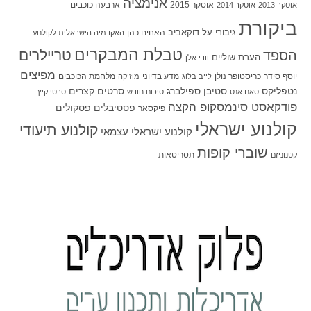
אנימציה
אוסקר 2015
ארבעה כוכבים
אוסקר 2013
אוסקר 2014
ביקורת
גיבורי על
דוקאביב
האחים כהן
האקדמיה הישראלית לקולנוע
טבלת המבקרים
טריילרים
הספד
הערת שוליים
וודי אלן
מפיצים
יוסף סידר
כריסטופר נולן
מדע בדיוני
מלחמת הכוכבים
לייב בלוג
מוזיקה
סטיבן ספילברג
סרטים קצרים
נטפליקס
סאנדאנס
סיכום חודש
סרטי קיץ
פודקאסט סינמסקופ הקצה
פסטיבלים
פסקולים
פיקסאר
קולנוע ישראלי
קולנוע תיעודי
קולנוע ישראלי עצמאי
שוברי קופות
תסריטאות
קטנוניזם