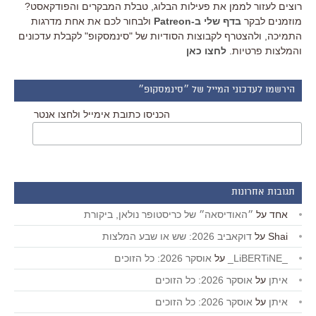
רוצים לעזור לממן את פעילות הבלוג, טבלת המבקרים והפודקאסט?
מוזמנים לבקר
בדף שלי ב-Patreon
ולבחור לכם את אחת מדרגות
התמיכה, ולהצטרף לקבוצות הסודיות של "סינמסקופ" לקבלת עדכונים
והמלצות פרטיות.
לחצו כאן
הירשמו לעדכוני המייל של ״סינמסקופ״
הכניסו כתובת אימייל ולחצו אנטר
תגובות אחרונות
אחד
על
״האודיסאה״ של כריסטופר נולאן, ביקורת
Shai
על
דוקאביב 2026: שש או שבע המלצות
_LiBERTiNE_
על
אוסקר 2026: כל הזוכים
איתן
על
אוסקר 2026: כל הזוכים
איתן
על
אוסקר 2026: כל הזוכים