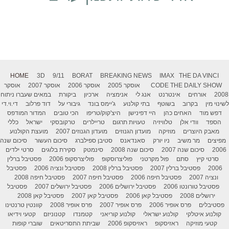
HOME
3D
9/11
BORAT
BREAKING NEWS
IMAX
THE DA VINCI
THE DAILY SHOW
CODE
אוסקר 2005
אוסקר 2006
אוסקר 2007
אוסקר
2008
אורחים
אינטרנט
אנג לי
אנימציה
ארכיון
ביקורת
במאים שעברו ניתוח
לשינוי מין
בקרוב
בשוטף
בתי קולנוע
ג'יימס בונד
גיבורי על
דוד פרלוב
די.וי.די
דפש מוד
האחים כהן
היי דפינישן
היצ'קוק/טריפו
הכי טובים
המדור המודפס
הספד
וודי אלן
טלוויזיה
טעויות תרגום
טריילרים
טרקובסקי
ישראל
כללי
מאבק היוצרים
מוזיקה
מועדון הגנוזים
מועדון הגנוזים 2007
מועצת הקולנוע
מפיצים
מר משיב
ניו יורק
סאנדאנס
סטיבן ספילברג
סיכום העשור
סיכום שנה
2006
סיכום שנה 2007
סיכום שנה 2008
סינמטק
סקירת בלוגים
סרטי ילדים
סרטי קיץ
סתם
פול מקרטני
פוליצרוסקופ
פוליצרסקופ 2006
פסטיבל ברלין
2006
פסטיבל ברלין 2007
פסטיבל ברלין 2008
פסטיבל ונציה 2006
פסטיבל
ונציה 2007
פסטיבל חיפה 2006
פסטיבל חיפה 2007
פסטיבל חיפה 2008
פסטיבל טורונטו 2006
פסטיבל ירושלים 2006
פסטיבל ירושלים 2007
פסטיבל
ירושלים 2008
פסטיבל קאן 2006
פסטיבל קאן 2007
פסטיבל קאן 2008
פסטיבלים
פרס אופיר 2006
פרס אופיר 2007
פרס אופיר 2008
קוונטין טרנטינו
קולנוע איטלקי
קולנוע ישראלי
קולנוע קוריאני
קטמנדו
קטנוניזם
קטעי וידיאו
קטעי מוזיקה
ראזיסקופ
ראזיסקופ 2006
שביתת התסריטאים
שוברי קופות