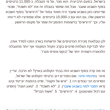
בישראל, בפעם הרביעית. הוא מכר, על פי הטבלה, כ-11,000 כרטיסים
בסוף השבוע שעבר. אבל מה שחסר בטבלה זה את "לא תשכח", שכפי
שדיווחנו כאן בשבוע שעבר היה מאוד צמוד אל "היורשים" בסוף השבוע
הראשון שלו, גם הוא עם כ-10,000 כרטיסים. אלא שמפיציו לא דיווחו
עליו, וכך "היורשים" ברשומות הפומביות שמר על מקומו הראשון.
לכן טבלאות מכירת הכרטיסים של הרשתות בארץ הפכו למדד אמין
יותר לבדיקת הצלחת סרטים בקרב הקהל המקומי אף יותר מהטבלה
הלכאורה-רשמית יותר של "בוקס אופיס מוג'ו".
אז מה קרה בסוף השבוע הזה בבתי הקולנוע בארץ? לא הרבה, עדיין
איטי. ב
סינמה סיטי
, שם נמכרים רוב כרטיסי הקולנוע של ישראל,
הסרטים הכי נצפים היו 1. "איש על הקצה", סרט בהפצת יונייטד קינג
(ראו
הסבר למה בשבוע שעבר
). 2. "לא תשכח". 3. "טעון הגנה" (הסרט
עם דנזל וושינגטון). 4. "היורשים". 5. "אשת הברזל".