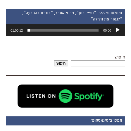
סינמסקופ 505: ״ספיידרמן״, פרסי אופיר, ״בוסית בהפרעה״,
״לגמור את הלילה״
נגן
01:00:12
00:00
אודיו
חיפוש
חיפוש
תמכו ב"סינמסקופ"