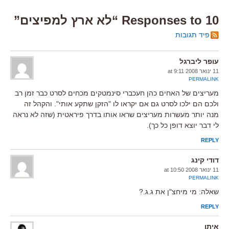
10 Responses to “לא ארץ למפיצים”
פיד תגובות
עופר ליברגל
11 ינואר 2008 at 9:11
PERMALINK
מעריצים של האחים כהן חעכברי סינמטקים מכחים לסרט כבר זמן רב
ולכם הם ילכו לסרט גם אם יקראו לו "הזקן שתקע אותי". והקהל זה
מנה יותר מעשרות מעריצים שראו אותו בדרך פיראטית (שזה לא נראה
לי דבר יוצא דופן כל כך).
REPLY
דודי קינג
11 ינואר 2008 at 10:50
PERMALINK
שאלה: מי מיחצ"ן את ג.ג.?
REPLY
איתן