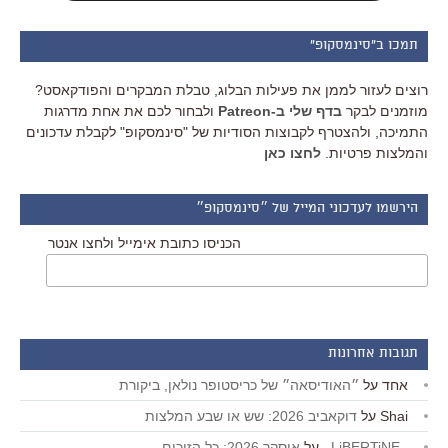
תמכו ב"סינמסקופ"
רוצים לעזור לממן את פעילות הבלוג, טבלת המבקרים והפודקאסט?
מוזמנים לבקר
בדף שלי ב-Patreon
ולבחור לכם את אחת מדרגות
התמיכה, ולהצטרף לקבוצות הסודיות של "סינמסקופ" לקבלת עדכונים
והמלצות פרטיות.
לחצו כאן
הירשמו לעדכוני המייל של ״סינמסקופ״
הכניסו כתובת אימייל ולחצו אנטר
תגובות אחרונות
אחד
על
״האודיסאה״ של כריסטופר נולאן, ביקורת
Shai
על
דוקאביב 2026: שש או שבע המלצות
_LiBERTiNE_
על
אוסקר 2026: כל הזוכים