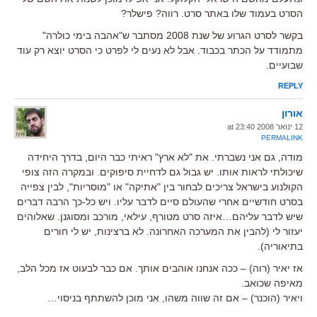
הסרט בעמוד שלו באתר סרט. רווה? פישלר?
בקשר לסרט הגרוע של שנת 2008 מסתבר ש"אהבה בימי כולרה"
מתמודד על הכתר בכבוד. אבל לא נעים לי לפרט כי הסרט יוצא רק עוד
שבועיים.
REPLY
אורון
12 ינואר 2008 at 23:40
PERMALINK
מודה, גם אני נשברתי. את "לא ארץ" ראיתי כבר היום, בדרך היחידה
שיכולתי לראות אותו. יש גבול גם לדחיית סיפוקים. ובמקרה הזה צופי
הקולנוע בישראל צריכים לבחור בין "אתיקה" או "מוסריות", לבין צפייה
בסרט חודשיים אחרי שהעולם סיים לדבר עליו. ויש כל-כך הרבה דברים
שיש לדבר עליהם…איזה סרט מטורף, עילאי, מורכב ומסוגנן. שאלוהים
יעזור לי (להבין את המערכה האחרונה. לא ברצינות, יש לי חורים
בתיאוריה).
אז יאיר (רוה) – ככה אנחנו אוהבים אותך. אם כבר לבעוט אז מכל הלב,
מאיפה שכואב.
ויאיר (הוכנר) – אם זה שווה משהו, אני מוכן להשתתף בניסוי…