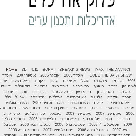
HOME
3D
9/11
BORAT
BREAKING NEWS
IMAX
THE DA VINCI
THE DAILY SHOW
CODE
אוסקר 2005
אוסקר 2006
אוסקר 2007
אוסקר
2008
אורחים
אינטרנט
אנג לי
אנימציה
ארכיון
ביקורת
במאים שעברו ניתוח
לשינוי מין
בקרוב
בשוטף
בתי קולנוע
ג'יימס בונד
גיבורי על
דוד פרלוב
די.וי.די
דפש מוד
האחים כהן
היי דפינישן
היצ'קוק/טריפו
הכי טובים
המדור המודפס
הספד
וודי אלן
טלוויזיה
טעויות תרגום
טריילרים
טרקובסקי
ישראל
כללי
מאבק היוצרים
מוזיקה
מועדון הגנוזים
מועדון הגנוזים 2007
מועצת הקולנוע
מפיצים
מר משיב
ניו יורק
סאנדאנס
סטיבן ספילברג
סיכום העשור
סיכום שנה
2006
סיכום שנה 2007
סיכום שנה 2008
סינמטק
סקירת בלוגים
סרטי ילדים
סרטי קיץ
סתם
פול מקרטני
פוליצרוסקופ
פוליצרסקופ 2006
פסטיבל ברלין
2006
פסטיבל ברלין 2007
פסטיבל ברלין 2008
פסטיבל ונציה 2006
פסטיבל
ונציה 2007
פסטיבל חיפה 2006
פסטיבל חיפה 2007
פסטיבל חיפה 2008
פסטיבל טורונטו 2006
פסטיבל ירושלים 2006
פסטיבל ירושלים 2007
פסטיבל