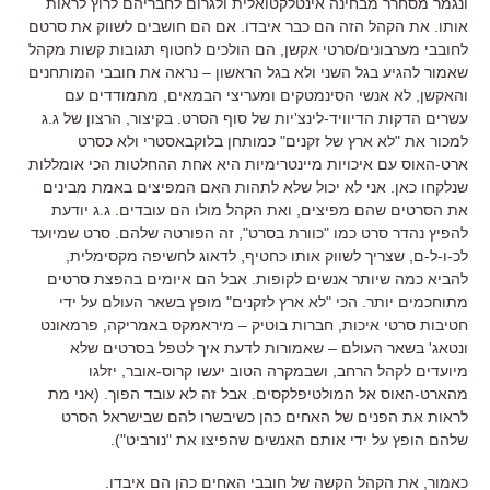
ונגמר מסחרר מבחינה אינטלקטואלית ולגרום לחבריהם לרוץ לראות
אותו. את הקהל הזה הם כבר איבדו. אם הם חושבים לשווק את סרטם
לחובבי מערבונים/סרטי אקשן, הם הולכים לחטוף תגובות קשות מקהל
שאמור להגיע בגל השני ולא בגל הראשון – נראה את חובבי המותחנים
והאקשן, לא אנשי הסינמטקים ומעריצי הבמאים, מתמודדים עם
עשרים הדקות הדיוויד-לינצ'יות של סוף הסרט. בקיצור, הרצון של ג.ג
למכור את "לא ארץ של זקנים" כמותחן בלוקבאסטרי ולא כסרט
ארט-האוס עם איכויות מיינטרימיות היא אחת ההחלטות הכי אומללות
שנלקחו כאן. אני לא יכול שלא לתהות האם המפיצים באמת מבינים
את הסרטים שהם מפיצים, ואת הקהל מולו הם עובדים. ג.ג יודעת
להפיץ נהדר סרט כמו "כוורת בסרט", זה הפורטה שלהם. סרט שמיועד
לכ-ו-ל-ם, שצריך לשווק אותו כחטיף, לדאוג לחשיפה מקסימלית,
להביא כמה שיותר אנשים לקופות. אבל הם איומים בהפצת סרטים
מתוחכמים יותר. הכי "לא ארץ לזקנים" מופץ בשאר העולם על ידי
חטיבות סרטי איכות, חברות בוטיק – מיראמקס באמריקה, פרמאונט
ונטאג' בשאר העולם – שאמורות לדעת איך לטפל בסרטים שלא
מיועדים לקהל הרחב, ושבמקרה הטוב יעשו קרוס-אובר, יזלגו
מהארט-האוס אל המולטיפלקסים. אבל זה לא עובד הפוך. (אני מת
לראות את הפנים של האחים כהן כשיבשרו להם שבישראל הסרט
שלהם הופץ על ידי אותם האנשים שהפיצו את "נורביט").
כאמור, את הקהל הקשה של חובבי האחים כהן הם איבדו.