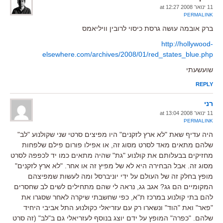
11 ינואר 2008 at 12:27
PERMALINK
ברק אובמה עושה גרסת כיסוי לרובין וויליאמס
http://hollywood-
elsewhere.com/archives/2008/01/red_states_blue.php
שועשעתי
REPLY
רני
11 ינואר 2008 at 13:04
PERMALINK
היה עדיף שאת "לא ארץ לזקנים" היו מפיצים סרטי שני שקולנוע "לב"
שלהם מתאים מאד לסרט מסוג זה, או אפילו פורום פילם שלפחות
מחזיקים בבעלותם את קולנוע "גת" שהיה מתאים כמו יד לכפפה לסרט
מסוג זה. אבל הבחירה היא לא של מפיץ זה או אחר. "לא ארץ לזקנים"
מופץ בחלק זה של העולם על ידי יוניברסל ומה לעשות שמפיצהם
המקומיים הם גג? אגב גג, נראה לי שהם מתחילים לשים לב שחסרים
להם בתי קולנוע במרכז ת"א, כפי שחשבתי שיקרה לאחר שסגרו את
"פאר" ואת "הוד" ונשארו רק עם עזריאלי כקולנוע התל אביבי היחיד
שלהם. "כפרה" המופץ על ידם יוצג בנוסף לעזריאלי גם ב"לב" (זה סרט