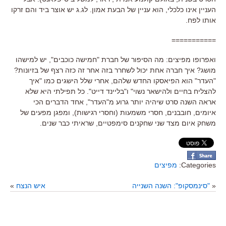
העניין אינו כלכלי, הוא עניין של הבעת אמון. לג.ג יש אוצר ביד והם זרקו
אותו לפח.
===========
ואפרופו מפיצים: מה הסיפור של חברת "חמישה כוכבים", יש למישהו
מושג? איך חברה אחת יכול לשחרר בזה אחר זה כזה רצף של בזיונות?
"העדר" הוא הפיאסקו החדש שלהם, אחרי שלל הישגים כמו "איך
להצליח בחיים ולהישאר נשוי" ו"בליינד דייט". כל תפילתי היא שלא
אראה השנה סרט שיהיה יותר גרוע מ"העדר", אחד הדברים הכי
איומים, חובבנים, חסרי משמעות (וחסרי רגישות), ומפגן מפעים של
משחק איום מצד שני שחקנים סימפטיים, שראיתי כבר שנים.
Categories:
מפיצים
«
"סינמסקופ": השנה השנייה
איש הנצח
»