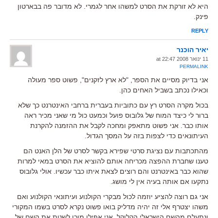
היא לא זורקת את הסרט למשהו אחר לגמרי. לא מדובר פה בבארטון
פינק.
REPLY
יאיר הוכנר
11 ינואר 2008 at 22:47
PERMALINK
אני בדיוק מסיים את הספר, "לא ארץ לזקנים", פשוט ספר מעולה
וכאילו נכתב בשביל האחים כהן.
בכול מקרה הסרט רץ עם כתוביות בעברית ברחבי האינטרנט כך שלא
ברור לי כיצד המוח של גלובוס פועל וכמעט כול מי שאני מכיר ראה
אותו כבר. אני פשוט מתאפק ומחכה לקבל את ההזמנה להקרנת
העיתונאים כדי לצפות בזה על המסך הגדול.
מהתכתבות עם נציגת סרטי שפירא בקשר לסרט של הלן האנט הם
טענו שחברת ההפצה מכריחה אותם להוציא את הסרט במאי למרות
שהוא כבר באינטרנט והם רוצים לצאת איתו כבר עכשיו. אולי גלובוס
נתקעו אם אותה בעיה אין לי מושג.
אני גם רוצה להציע יוזמה לכול מבקרי הקולנוע ועיתונאי הקולנוע ואם
משהו יצטרף אלי זה יהיה מדליק בואו פשוט נקרא לסרט בשמו המקורי
ונתעלם מהשם הישראלי הקלוקל. אני אפילו מוכן לשנות את השם של