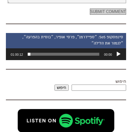
סינמסקופ 505: ״ספיידרמן״, פרסי אופיר, ״בוסית בהפרעה״,
״לגמור את הלילה״
נגן
01:00:12
00:00
אודיו
חיפוש
חיפוש