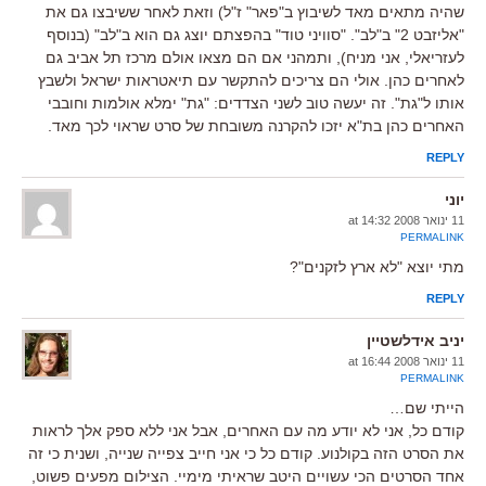
שהיה מתאים מאד לשיבוץ ב"פאר" ז"ל) וזאת לאחר ששיבצו גם את
"אליזבט 2" ב"לב". "סוויני טוד" בהפצתם יוצג גם הוא ב"לב" (בנוסף
לעזריאלי, אני מניח), ותמהני אם הם מצאו אולם מרכז תל אביב גם
לאחרים כהן. אולי הם צריכים להתקשר עם תיאטראות ישראל ולשבץ
אותו ל"גת". זה יעשה טוב לשני הצדדים: "גת" ימלא אולמות וחובבי
האחרים כהן בת"א יזכו להקרנה משובחת של סרט שראוי לכך מאד.
REPLY
יוני
11 ינואר 2008 at 14:32
PERMALINK
מתי יוצא "לא ארץ לזקנים"?
REPLY
יניב אידלשטיין
11 ינואר 2008 at 16:44
PERMALINK
הייתי שם…
קודם כל, אני לא יודע מה עם האחרים, אבל אני ללא ספק אלך לראות
את הסרט הזה בקולנוע. קודם כל כי אני חייב צפייה שנייה, ושנית כי זה
אחד הסרטים הכי עשויים היטב שראיתי מימיי. הצילום מפעים פשוט,