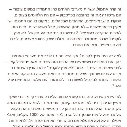
זה קרה אתמול. עשרות מעריצי האחים כהן התגודדו במקום ציבורי –
הם גייסו זה את זה בהזמנה בפייסבוק – הם היו הלהוטים בצופים,
הסקרנים שבמעריצים, הנלהבים שבקהלים. במקום בו הם התכנסו יש
מקרן וידיאו משובח – לא מהזן המעולה, אבל משהו שייתן פייט הוגן
לאיכות ההקרנה בעזריאלי 2 ומישהו הוריד את העותק של "לא ארץ
לזקנים" שכבר מסתובב באינטרנט. וכולם ישבו, כסוסי אצבעות, ליבם
פועם בציפיה, וראו את הסרט.
למה זה היה צריך לקרות? איך הצליחה ג.ג לנכר את מעריצי האחים
כהן, את הסקרנים ששומעים על הסרט הזה שבחים מאז פסטיבל קאן –
לפני שמונה חודשים! – למה "לא ארץ לזקנים" יוצא בארץ באיחור כה
מורט עצבים שהופך פעילות מחתרתית כזאת מעשה התשוקה האמיתי
האחרון שנותר לסינפיל לעשות כדי להתמודד עם שלטון המפיצים ערל
הלב?
לא הייתי באירוע הזה. נתבקשתי לכתוב עליו רק אחרי קיומו, כדי שאף
מפיץ או עורך דינו לא ימנע את קיומו, ואני ממתין לשמוע תגובות ממה
שקרה שם. אבל הבנתי שנחצה כאן קו: המפיצים מאבדים את הקהל
שלהם. יכול להיות שבסך הכל נגרם לג.ג הפסד של 1000 שקלים, ואולי
אפילו זה לא (לא אתפלא אם רוב שוחרי האחים יטרח וילך לראות את
הסרט בשנית, באולם קולנוע אמיתי, ראוי, למשל ביס-פלאנט). אבל