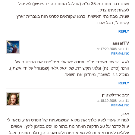
ושום דבר פחות מ-35 מ"מ (או לכל הפחות היי דפינישן) לא יכול
לעשות איתו צדק.
שנית, מבחינתי האישית, ברגע שקוראים לסרט הזה בעברית "ארץ
קשוחה", הכל אבוד.
REPLY
assafTV
11 ינואר 2008 at 17:29
PERMALINK
לג.ג. יש שני משרדי יח"צ. עטרה ישראלי מיח"צנת את הסרטים של
וורנר (סרטי נח) וגלאי תקשורת, של יגאל גלאי (שמנוהל על ידי אשתו),
מנכ"ל ג.ג. לשעבר, מיח"צן את השאר.
REPLY
יניב אידלשטיין
11 ינואר 2008 at 18:19
PERMALINK
אגב,
למרות שעוד לא עיכלתי את מלוא המשמעויות של הסרט הזה, נראה לי
עוול לדבר על 20 הדקות האחרונות בתור טוויסט בסגנון לינץ'. אנשים
עלולים לפתח ציפיות לא מציאותיות ולהתאכזב. כן, חלה תפנית, אבל