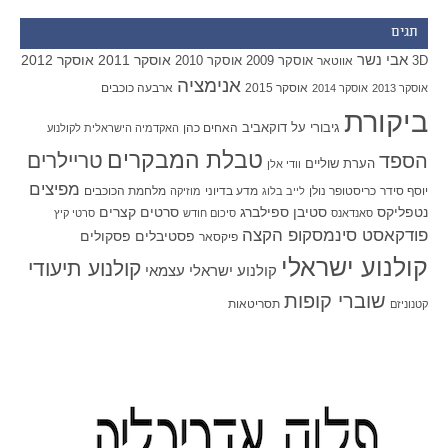
תגים
אבי נשר
אוסקר 2011
אוסקר 2012
אוסקר 2009
אוסקר 2010
3D
אווטאר
אנימציה
אוסקר 2015
ארבעה כוכבים
אוסקר 2013
אוסקר 2014
ביקורת
גיבורי על
דוקאביב
האחים כהן
האקדמיה הישראלית לקולנוע
טבלת המבקרים
טריילרים
הספד
הערת שוליים
וודי אלן
מפיצים
יוסף סידר
כריסטופר נולן
מדע בדיוני
מלחמת הכוכבים
לייב בלוג
מוזיקה
סטיבן ספילברג
סרטים קצרים
נטפליקס
סאנדאנס
סיכום חודש
סרטי קיץ
פודקאסט סינמסקופ הקצה
פסטיבלים
פסקולים
פיקסאר
קולנוע ישראלי
קולנוע תיעודי
קולנוע ישראלי עצמאי
שוברי קופות
תסריטאות
קטנוניזם