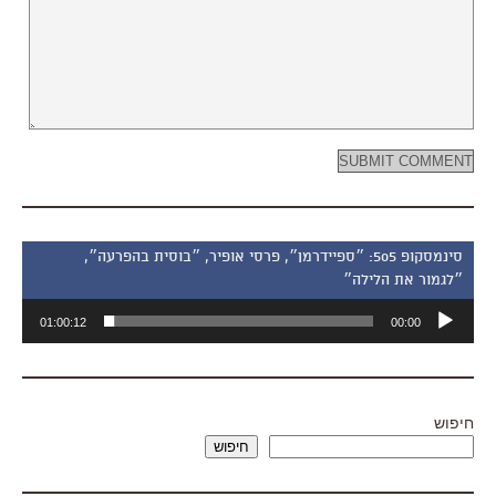
סינמסקופ 505: ״ספיידרמן״, פרסי אופיר, ״בוסית בהפרעה״,
״לגמור את הלילה״
נגן
01:00:12
00:00
אודיו
חיפוש
חיפוש