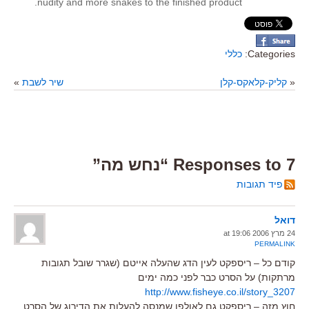
nudity and more snakes to the finished product.
Categories:
כללי
«
קליק-קלאקס-קלן
שיר לשבת
»
7 Responses to “נחש מה”
פיד תגובות
דואל
24 מרץ 2006 at 19:06
PERMALINK
קודם כל – ריספקט לעין הדג שהעלה אייטם (שגרר שובל תגובות
מרתקות) על הסרט כבר לפני כמה ימים
http://www.fisheye.co.il/story_3207
חוץ מזה – ריספקט גם לאולפן שמנסה להעלות את הדירוג של הסרט,