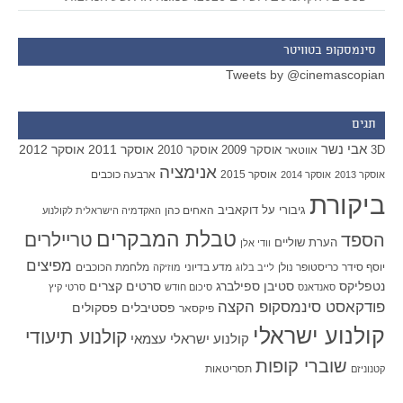
סינמסקופ בטוויטר
Tweets by @cinemascopian
תגים
אבי נשר
אוסקר 2011
אוסקר 2012
אוסקר 2009
אוסקר 2010
3D
אווטאר
אנימציה
אוסקר 2015
ארבעה כוכבים
אוסקר 2013
אוסקר 2014
ביקורת
גיבורי על
דוקאביב
האחים כהן
האקדמיה הישראלית לקולנוע
טבלת המבקרים
טריילרים
הספד
הערת שוליים
וודי אלן
מפיצים
יוסף סידר
כריסטופר נולן
מדע בדיוני
מלחמת הכוכבים
לייב בלוג
מוזיקה
סטיבן ספילברג
סרטים קצרים
נטפליקס
סאנדאנס
סיכום חודש
סרטי קיץ
פודקאסט סינמסקופ הקצה
פסטיבלים
פסקולים
פיקסאר
קולנוע ישראלי
קולנוע תיעודי
קולנוע ישראלי עצמאי
שוברי קופות
תסריטאות
קטנוניזם