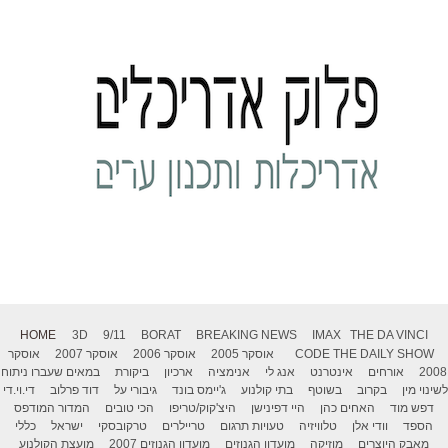
HOME
3D
9/11
BORAT
BREAKING NEWS
IMAX
THE DA VINCI
THE DAILY SHOW
CODE
אוסקר 2005
אוסקר 2006
אוסקר 2007
אוסקר
2008
אורחים
אינטרנט
אנג לי
אנימציה
ארכיון
ביקורת
במאים שעברו ניתוח
לשינוי מין
בקרוב
בשוטף
בתי קולנוע
ג'יימס בונד
גיבורי על
דוד פרלוב
די.וי.די
דפש מוד
האחים כהן
היי דפינישן
היצ'קוק/טריפו
הכי טובים
המדור המודפס
הספד
וודי אלן
טלוויזיה
טעויות תרגום
טריילרים
טרקובסקי
ישראל
כללי
מאבק היוצרים
מוזיקה
מועדון הגנוזים
מועדון הגנוזים 2007
מועצת הקולנוע