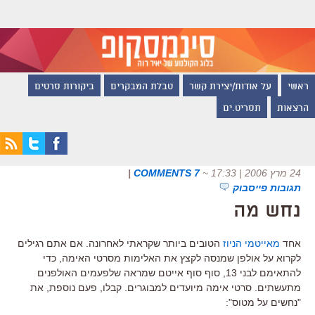
ראשי
על אודות/יצירת קשר
טבלת המבקרים
ביקורות סרטים
הרצאות
תסריט.ים
24 מרץ 2006 | 17:33
~
7 COMMENTS
|
תגובות פייסבוק
נחש מה
אחד
מאייטמי הניוז
הטובים ביותר שקראתי לאחרונה. אם אתם רגילים
לקרוא על אולפן שמנסה לקצץ את האלימות מסרטי האימה, כדי
להתאימם לבני 13, סוף סוף אייטם שמראה שלפעמים האולפנים
מתעשתים. סרטי אימה מיועדים למבוגרים. קבלו, פעם נוספת, את
"נחשים על מטוס":