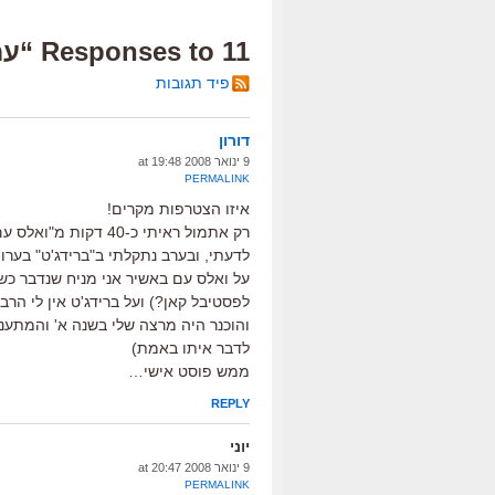
11 Responses to “עמוס קולק בברלין”
פיד תגובות
דורון
9 ינואר 2008 at 19:48
PERMALINK
איזו הצטרפות מקרים!
רק אתמול ראיתי כ-40
לדעתי, ובערב נתקלתי ב"ברידג'ט" בערו
על ואלס עם באשיר אני מניח שנדבר כש
לפסטיבל קאן?) ועל ברידג'ט אין לי הר
והוכנר היה מרצה שלי בשנה א' והמתעני
לדבר איתו באמת)
ממש פוסט אישי…
REPLY
יוני
9 ינואר 2008 at 20:47
PERMALINK