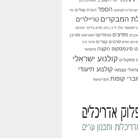
גיבורי על
דוקאביב
האחים כהן
הספד
הערת שוליים
שראלית לקולנוע
וודי
ת המבקרים
טריילרים
ריסטופר נולן
מדע בדיוני
לייב בלוג
מוזיקה
מפיצים
סטיבן
נטפליקס
כבים
סאנדאנס
סרטים קצרים
יכום חודש
סרטי קיץ
 סינמסקופ הקצה
פיקסאר
קולנוע ישראלי
פסקולים
קולנוע תיעודי
שראלי עצמאי
ברי קופות
תסריטאות