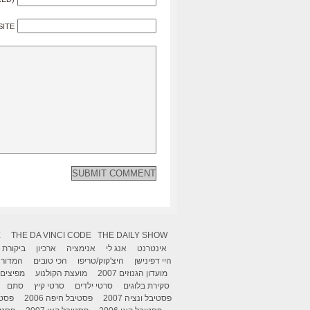
SITE
X
THE DA VINCI CODE
THE DAILY SHOW
אינטרנט
אנג לי
אנימציה
ארכיון
ביקורת
היי דפינישן
היצ'קוק/טריפו
הכי טובים
המדור 
מועדון הגנוזים 2007
מועצת הקולנוע
מפיצים
סקירת בלוגים
סרטי ילדים
סרטי קיץ
סתם
פסטיבל ונציה 2007
פסטיבל חיפה 2006
פסטיב