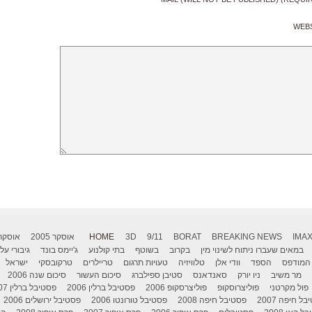
WEB
IMA
BREAKING NEWS
BORAT
9/11
3D
HOME
אוסקר 2005
אוסקר 006
במאים שעברו ניתוח לשינוי מין
בקרוב
בשוטף
בתי קולנוע
ג'יימס בונד
גיבורי על
המודפס
הספד
וודי אלן
טלוויזיה
טעויות תרגום
טריילרים
טרקובסקי
ישראל
מר משיב
ניו יורק
סאנדאנס
סטיבן ספילברג
סיכום העשור
סיכום שנה 2006
פול מקרטני
פוליצרוסקופ
פוליצרסקופ 2006
פסטיבל ברלין 2006
פסטיבל ברלין 2007
ל חיפה 2007
פסטיבל חיפה 2008
פסטיבל טורונטו 2006
פסטיבל ירושלים 2006