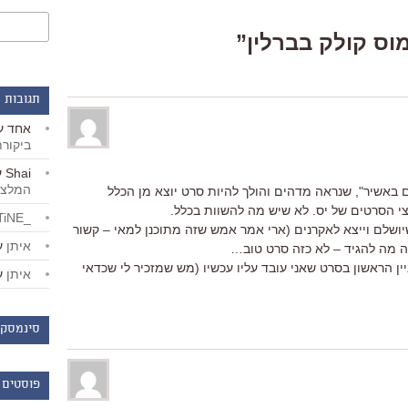
תגובות 
אחד
ע
ביקור
Shai
ע
המלצו
 דקות מ"ואלס עם באשיר", שנראה מדהים והולך להיות סרט יוצא מן הכלל
צי הסרטים של יס. לא שיש מה להשוות בכלל.
_LiBERTiNE_
יושלם וייצא לאקרנים (ארי אמר אמש שזה מתוכנן למאי – קשור
איתן
ע
בה מה להגיד – לא כזה סרט טוב…
ין הראשון בסרט שאני עובד עליו עכשיו (מש שמזכיר לי שכדאי
איתן
ע
סינמסקו
פוסטים 