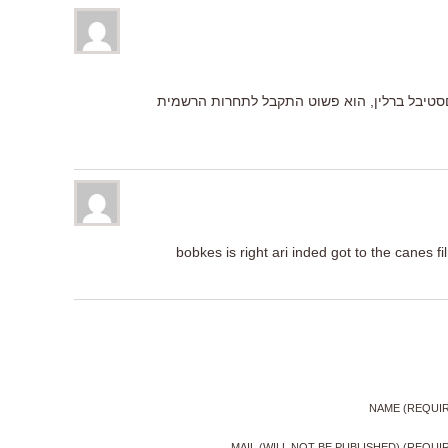
סטיבל ברלין, הוא פשוט התקבל לתחרות הרשמית
bobkes is right ari inded got to the canes f
NAME (REQUI
MAIL (WILL NOT BE PUBLISHED) (REQUI