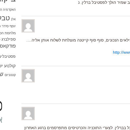
 שמיר הולך לפסטיבל ברלין. נ
האקדמיה הי
טבל
אלן
יוסף סידר
כ
מלחמת הכו
ספילברג
ס
ילאים הנכונים, סוף סוף קייטנה מוצלחת לשלוח אותן אליה….
פודקאסט
http://ww
פסטיבלים
קולנוע י
שו
קטנוניזם
ל בברלין. לצערי התוכניה והכרטיסים מתפרסמים ברגע האחרון