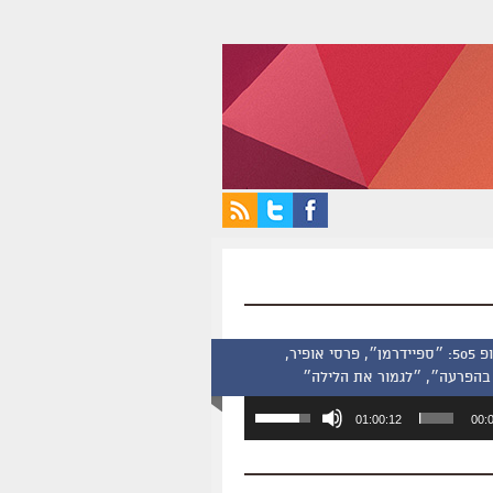
סינמסקופ 505: ״ספיידרמן״, פרסי אופיר,
בהפרעה״, ״לגמור את הלילה״
השתמש
01:00:12
00:
במקש
למעלה/למטה
כדי