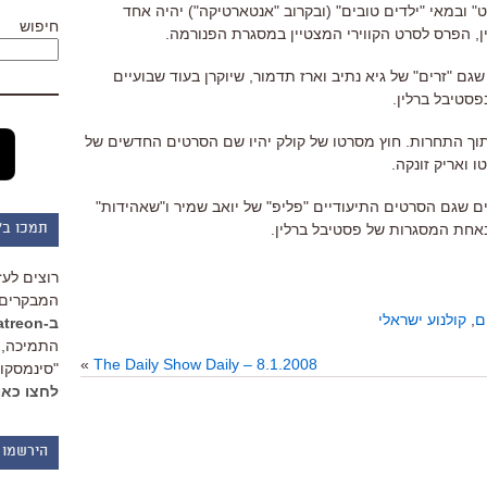
" ובמאי "ילדים טובים" (ובקרוב "אנטארטיקה") יהיה אחד
חיפוש
, הפרס לסרט הקווירי המצטיין במסגרת הפנורמה.
 "זרים" של גיא נתיב וארז תדמור, שיוקרן בעוד שבועיים
סטיבל ברלין.
 התחרות. חוץ מסרטו של קולק יהיו שם הסרטים החדשים של
טו ואריק זונקה.
ים שגם הסרטים התיעודיים "פליפ" של יואב שמיר ו"שאהידות"
באחת המסגרות של פסטיבל ברלין.
תמכו ב"
רוצים לעז
המבקרים 
ם
,
קולנוע ישראלי
ב-Patreon
התמיכה, 
»
The Daily Show Daily – 8.1.2008
"סינמסקופ
לחצו כאן
הירשמו 