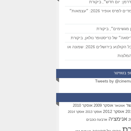
רמן: יום חדש״, ביקורת
המועמדים לפרס אופיר 2026: ״עצמאות״
 מגשימים״, ביקורת
סאה״ של כריסטופר נולאן, ביקורת
פסטיבל הקולנוע בירושלים 2026: שמונה או
מלצות
פ בטוויטר
Tweets by @cinem
שר
אוסקר 2009
אוסקר 2010
אווטאר
אוסקר 2012
אוסקר 2013
אוסקר 2014
אנימציה
ארבעה כוכבים
רת