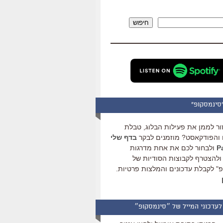
להגביר
או
חיפוש
להנמיך
עוצמת
שמע.
סינמסקופ"
ור לממן את פעילות הבלוג, טבלת
והפודקאסט? מוזמנים לבקר
בדף שלי
ולבחור לכם את אחת מדרגות
ולהצטרף לקבוצות הסודיות של
" לקבלת עדכונים והמלצות פרטיות.
לעדכוני המייל של ״סינמסקופ״