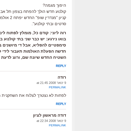
היפוך מגמה?
קולנוע חדש הולך להפתח בצפון תל אבי
סרטים ובתי קולנוע".
רוה ליוני: קודם כל, מומלץ לפתוח לי
בואו נירגע: יש כבר שני בתי קולנוע ב
סימפטיים להפליא, אבל די מיושנים ב
חדשה הפעלת האולמות תעבור לידי קול
השטיח החדש שיונח שם, ורוצ לדעת 
REPLY
רודה
9 ינואר 2008 at 21:45
PERMALINK
לפחות לא נצטרך לצלוח את השחקנית ה
REPLY
דודה מראשון לציון
9 ינואר 2008 at 22:34
PERMALINK