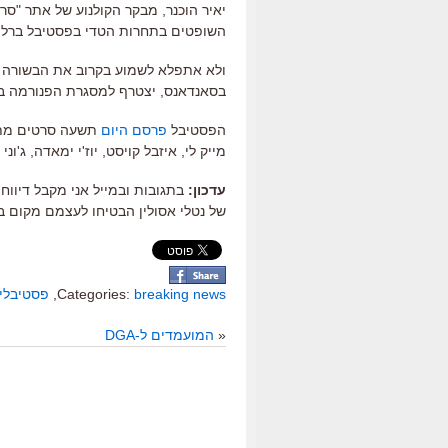
יאיר הוכנר, מבקר הקולנוע של אתר "סרט
השופטים בתחרות הטדי בפסטיבל ברלין
ולא אתפלא לשמוע בקרוב את הבשורה שגם
בסאנדאנס, יצטרף למסגרת הפנורמה בפ
הפסטיבל
פרסם היום
תשעה סרטים מתוך
מייק לי, איזבל קויסט, יוז'י ימאדה, ג'וני 
עדכון:
בתגובות ובמייל אני מקבל דיווח
של נטלי אסולין הבטיחו לעצמם מקום 
breaking news
Categories:
,
פסטיבלי
«
המועמדים ל-DGA