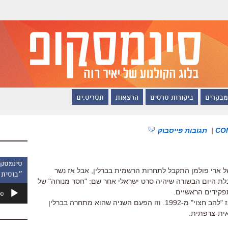
מבקרים
ביקורות סרטים
הרצאות
תסריט.ים
|
תגובות פייסבוק
ל ארי פולמן התקבל לתחרות הרשמית בברלין, אבל אז נשר
״בוסית 
בלת היום הבשורה שיהיה סרט ישראלי אחר שם: "חסר מנוחה" של
נגן
תפקידים הראשיים.
00
אודיו
זהו סרטו הישראלי הראשון של קולק מאז "להב חצוי" מ-1992. וזו הפעם השניה שהוא מתחרה בברלין