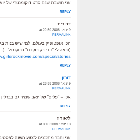
אני חושבת שגם סרט דוקומנטרי של יואב
REPLY
דרורית
9 ינואר 2008 at 22:59
PERMALINK
הכי אופטופיק בעולם. למי שיש בנות בג
(נראה לי "ניו יורק רוקדת" ברוקנרול…)
w.girlsrockmovie.com/special/stories
REPLY
דורון
9 ינואר 2008 at 23:55
PERMALINK
אכן – "פליפ" של יואב שמיר גם בברלין
REPLY
ליאור ז
10 ינואר 2008 at 0:10
PERMALINK
אני וחבר מתכננים לנסוע השנה לפסטיב