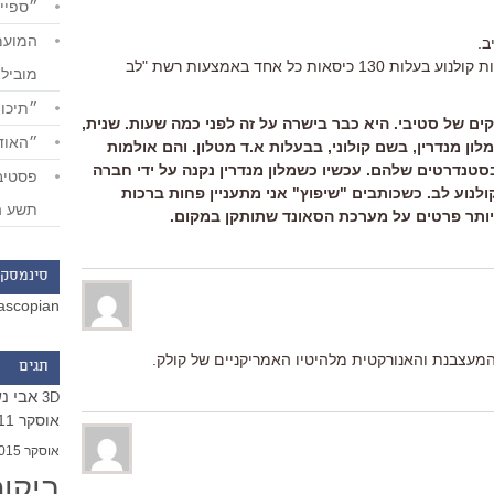
״ספייד
ב.
קניון "מנדרין שופ" החדש יפתח 2 אולמות קולנוע בעלות 130 כיסאות כל אחד באמצעות רשת "לב
מוביל
״תיכון
נקים של סטיבי. היא כבר בישרה על זה לפני כמה שעות. שנית,
״האודי
מלון מנדרין, בשם קולוני, בבעלות א.ד מטלון. והם אולמות
סטנדרטים שלהם. עכשיו כשמלון מנדרין נקנה על ידי חברה
נוע לב. כשכותבים "שיפוץ" אני מתעניין פחות ברכות
תשע ה
יותר פרטים על מערכת הסאונד שתותקן במקום.
סינמסקו
ascopian
מעצבנת והאנורקטית מלהיטיו האמריקניים של קולק.
תגים
אבי נ
3D
אוסקר 2011
אוסקר 2015
ביקו