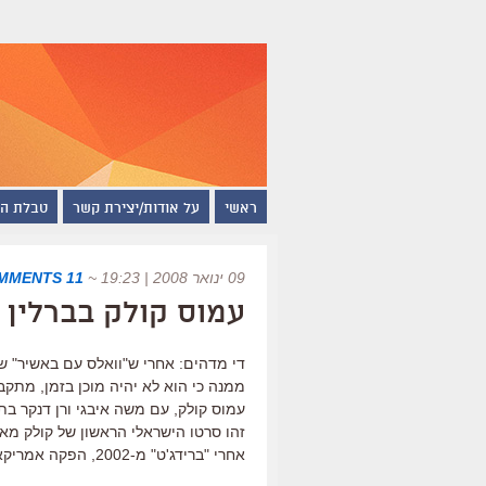
ראשי
על אודות/יצירת קשר
טבלת ה
09 ינואר 2008 | 19:23
~
11 COMMENTS
עמוס קולק בברלין
די מדהים: אחרי ש"וואלס עם באשיר" ש
ממנה כי הוא לא יהיה מוכן בזמן, מתק
עמוס קולק, עם משה איבגי ורן דנקר ב
אחרי "ברידג'ט" מ-2002, הפקה אמריקאית-צרפתית.