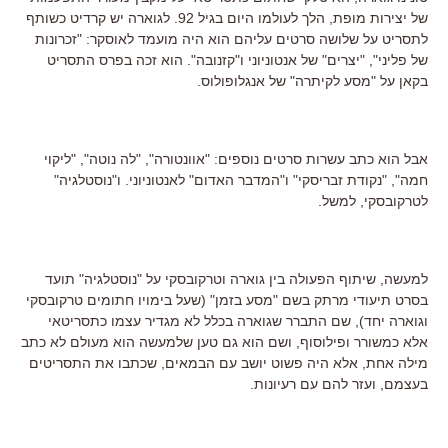
של יצירות מופת, הלך לעולמו היום בגיל 92. לגוארה יש קרדיט כשותף
לתסריט על שלושה סרטים עליהם הוא היה מועמד לאוסקר: "זכרונות
של פליני", "יצרים" של אנטוניוני ו"קזנובה". הוא זכה בפרס התסריט
בקאן על "מסע לקיתרה" של אנגלופולוס.
אבל הוא כתב עשרות סרטים נוספים: "אוונטורה", "לה נוטה", "ליקוי
חמה", "נקודת זבריסקי" ו"המדבר האדום" לאנטוניוני. ו"נוסטלגיה"
לטרקובסקי, למשל.
למעשה, שיתוף הפעולה בין גוארה וטרקובסקי על "נוסטלגיה" תועד
בסרט תיעודי מרתק בשם "מסע בזמן" (שעל בימויו חתומים טרקובסקי
וגוארה יחד), שם התברר שגוארה בכלל לא מגדיר עצמו כתסריטאי
אלא כמשורר ופילוסוף, ושם הוא גם טען שלמעשה הוא מעולם לא כתב
מילה אחת, אלא היה פשוט יושב עם הבמאים, שכתבו את התסריטים
בעצמם, ועזר להם עם רעיונות.