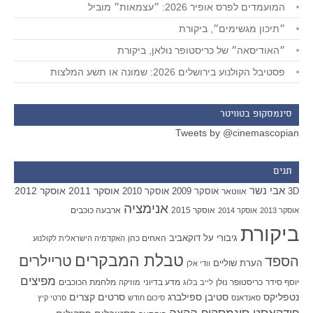
המועמדים לפרס אופיר 2026: ״עצמאות״ מוביל
״תיכון מגשימים״, ביקורת
״האודיסאה״ של כריסטופר נולאן, ביקורת
פסטיבל הקולנוע בירושלים 2026: שמונה או תשע המלצות
סינמסקופ בטוויטר
Tweets by @cinemascopian
תגים
אבי נשר
אוסקר 2011
אוסקר 2012
אוסקר 2009
אוסקר 2010
3D
אווטאר
אנימציה
אוסקר 2015
ארבעה כוכבים
אוסקר 2013
אוסקר 2014
ביקורת
גיבורי על
דוקאביב
האחים כהן
האקדמיה הישראלית לקולנוע
טבלת המבקרים
טריילרים
הספד
הערת שוליים
וודי אלן
מפיצים
יוסף סידר
כריסטופר נולן
מדע בדיוני
מלחמת הכוכבים
לייב בלוג
מוזיקה
סטיבן ספילברג
סרטים קצרים
נטפליקס
סאנדאנס
סיכום חודש
סרטי קיץ