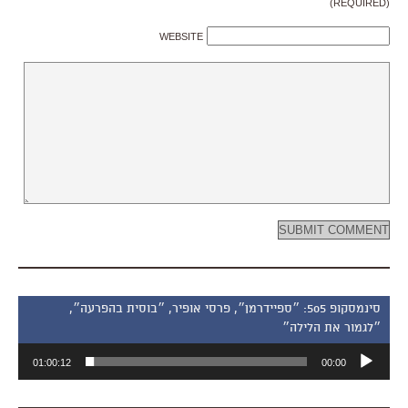
(REQUIRED)
WEBSITE
סינמסקופ 505: ״ספיידרמן״, פרסי אופיר, ״בוסית בהפרעה״,
״לגמור את הלילה״
נגן
01:00:12
00:00
אודיו