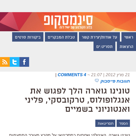
ראשי
על אודות/יצירת קשר
טבלת המבקרים
ביקורות סרטים
הרצאות
תסריט.ים
21 מרץ 2012 | 21:07
~
4 COMMENTS
|
תגובות פייסבוק
טונינו גוארה הלך לפגוש את
אנגלופולוס, טרקובסקי, פליני
ואנטוניוני בשמיים
הספד
תסריטאות
טונינו גוארה, האיטלקי שחתום כתסריטאי על מקבץ מעורר התפעמות