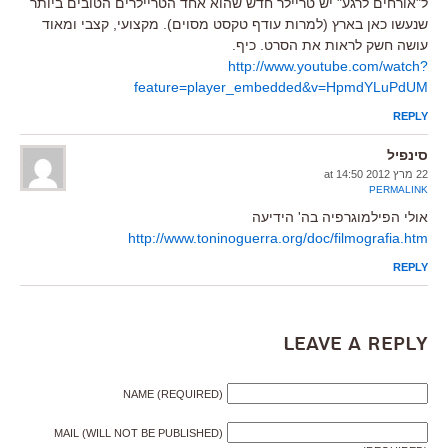
ל"אורחים לרגע" יש טריילר חדש שהוא אחד הטריילרים הטובים ביותר
שנעשו כאן בארץ (למרות עודף טקסט מסוים). מקצועי, קצבי ומאוד
עושה חשק לראות את הסרט. כיף.
http://www.youtube.com/watch?
feature=player_embedded&v=HpmdYLuPdUM
REPLY
סינפיל
22 מרץ 2012 at 14:50
PERMALINK
אולי הפילמוגרפיה בה' הידיעה
http://www.toninoguerra.org/doc/filmografia.htm
REPLY
Leave a Reply
NAME (REQUIRED)
MAIL (WILL NOT BE PUBLISHED)