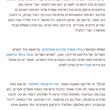
הטובים בכל הזמנים. לשם כך הוא פנה למאה יוצרי אימה וגם
עיתונאים וביקש מהם את רשימת עשרת סרטי האימה האהובים
עליהם. רשימת המשתתפים מרשימה בטירוף: רוג'ר קורמן, ג'ו דנטה,
רוב זומבי, סיימון פג, פרנק דרבונט, ניל מרשל, דיוויד סלייד ועוד המון
יוצרים ותיקים וצעירים. וביניהם, כמה נעים, גם אהרון קשלס ונבות
פפושדו, יוצרי "כלבת".
קשלס ופפושדו
בחרו עשרה סרטים מועדפים
, ובראשם את "מגרש
השדים" של וויליאם פרידקין. ואכן, "מגרש השדים"
נבחר בתור הראשון
ברשימת מאה סרטי האימה הטובים בכל הזמנים. ואנשי "טיים אאוט"
גם צירפו
שם
רימייק טורקי לסרט.
ובכלל, זה פרויקט משובח מאוד.
הנה הרשימה המלאה
. יש שם כמה
סרטים שאני לא מכיר שאולי בזכות הרשימה הזאת אשלים פערים, ויש
גם כמה הברקות. מעלעול מהיר נראה לי שלג'ורג' רומרו יש הכי הרבה
סרטים ברשימה, אבל גם ג'ון קרפנטר, דריו ארג'נטו, מריו באווה, דיוויד
קרוננברג, רומן פולנסקי ואלפרד היצ'קוק מופיעים יותר מפעם אחת.