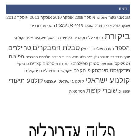
תגים
אבי נשר
אוסקר 2011
אוסקר 2012
אוסקר 2009
אוסקר 2010
3D
אווטאר
אנימציה
אוסקר 2015
ארבעה כוכבים
אוסקר 2013
אוסקר 2014
ביקורת
גיבורי על
דוקאביב
האחים כהן
האקדמיה הישראלית לקולנוע
טבלת המבקרים
טריילרים
הספד
הערת שוליים
וודי אלן
מפיצים
יוסף סידר
כריסטופר נולן
מדע בדיוני
מלחמת הכוכבים
לייב בלוג
מוזיקה
סטיבן ספילברג
סרטים קצרים
נטפליקס
סאנדאנס
סיכום חודש
סרטי קיץ
פודקאסט סינמסקופ הקצה
פסטיבלים
פסקולים
פיקסאר
קולנוע ישראלי
קולנוע תיעודי
קולנוע ישראלי עצמאי
שוברי קופות
תסריטאות
קטנוניזם