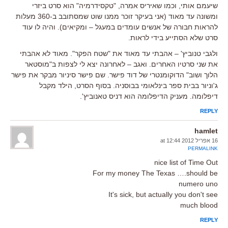
שיעמם אותי, וכמו שאיריס אמרה, "טקסידרמיה" הוא סרט ביזרי
ומשונה עד מאוד (אני בעיקר זוכר ממנו שוט שמסתובב ב-360 מעלות
להראות חבורה של אנשים עומדים במעגל – ומקיאים). והיה לו עוד
סרט שלא הסתייע בידי לראות.
ולגבי טנוביץ' – אהבתי עד מאוד את "שטח הפקר". מאוד לא אהבתי
את שני סרטיו האחרים. ואגב – לאחרונה יצא לי לצפות ב"מוסטאר
הלוך ושוב" הדוקומנטרי של דוד פישר. שם פישר סיניור מבקר את פישר
ג'וניור בבית ספר בינלאומי בבוסניה. בסוף הסרט, הילד מקבל
דיפלומה. מעניק הדיפלומה הוא דניס טאנוביץ'.
REPLY
hamlet
16 אפריל 2012 at 12:44
PERMALINK
nice list of Time Out
For my money The Texas ….should be
numero uno
It's sick, but actually you don't see
much blood
REPLY