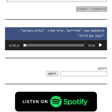
סינמסקופ 505: ״ספיידרמן״, פרסי אופיר, ״בוסית בהפרעה״,
״לגמור את הלילה״
נגן
01:00:12
00:00
אודיו
חיפוש
חיפוש