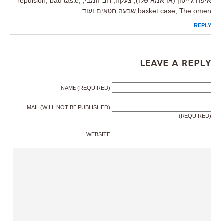
איפה ג'ייסון (או אמא שלו), צעקה, רוב זומבי, repulsion, bad taste,
basket case, The omen,שבעה חטאים ועוד..
REPLY
Leave a Reply
NAME (REQUIRED)
MAIL (WILL NOT BE PUBLISHED)
(REQUIRED)
WEBSITE