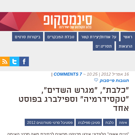
ראשי
על אודות/יצירת קשר
טבלת המבקרים
ביקורות סרטים
הרצאות
תסריט.ים
16 אפריל 2012 | 10:25
~
7 COMMENTS
|
תגובות פייסבוק
"כלבת", "מגרש השדים",
"טקסידרמיה" וספילברג בפוסט
אחד
אימה
כלבת
סטיבן ספילברג
פסטיבל סרטי סטודנטים 2012
"טיים אאוט" הלונדוני אירגן פרויקט מרשים לבחירת מאה סרטי האימה