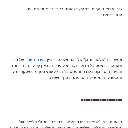
שני הבמאים יקיימו במהלך שהותם בארץ סדנאות אמן עם
הסטודנטים.
===============
אמש זכה "שלטון החוק" של רענן אלכסנדרוביץ
בפרס מיוחד
של חבר
השופטים בפסטיבל הדוקומנטרי פול פריים בצפון קרוליינה. התחנה
הבאה: הוט דוקס בקנדה והפסטיבל הבינלאומי בסן פרנסיסקו, ותיק
הפסטבלים באמריקה, שייפתח בסוף השבוע.
==================
תראו מי בא להתארח בפרק האחרון בסדרת "חתולי הלייזר" של
"סאטרדיי נייט לייב" שלשום? רמז: סטיבן ספילברג. אני קורא לווידיאו