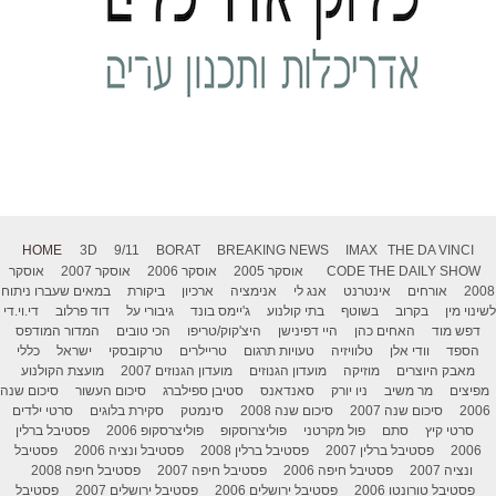
HOME
3D
9/11
BORAT
BREAKING NEWS
IMAX
THE DA VINCI
THE DAILY SHOW
CODE
אוסקר 2005
אוסקר 2006
אוסקר 2007
אוסקר
2008
אורחים
אינטרנט
אנג לי
אנימציה
ארכיון
ביקורת
במאים שעברו ניתוח
לשינוי מין
בקרוב
בשוטף
בתי קולנוע
ג'יימס בונד
גיבורי על
דוד פרלוב
די.וי.די
דפש מוד
האחים כהן
היי דפינישן
היצ'קוק/טריפו
הכי טובים
המדור המודפס
הספד
וודי אלן
טלוויזיה
טעויות תרגום
טריילרים
טרקובסקי
ישראל
כללי
מאבק היוצרים
מוזיקה
מועדון הגנוזים
מועדון הגנוזים 2007
מועצת הקולנוע
מפיצים
מר משיב
ניו יורק
סאנדאנס
סטיבן ספילברג
סיכום העשור
סיכום שנה
2006
סיכום שנה 2007
סיכום שנה 2008
סינמטק
סקירת בלוגים
סרטי ילדים
סרטי קיץ
סתם
פול מקרטני
פוליצרוסקופ
פוליצרסקופ 2006
פסטיבל ברלין
2006
פסטיבל ברלין 2007
פסטיבל ברלין 2008
פסטיבל ונציה 2006
פסטיבל
ונציה 2007
פסטיבל חיפה 2006
פסטיבל חיפה 2007
פסטיבל חיפה 2008
פסטיבל טורונטו 2006
פסטיבל ירושלים 2006
פסטיבל ירושלים 2007
פסטיבל