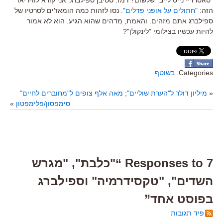
הזה:
"חתולים על אופני פדלים"
. נסו לזהות כמה הומאז'ים לסרטיו של
ספילברג אתם מזהים. והאמת, מדהים שהוא הגיע. הוא לא אמור
להיות עכשיו בצילומי "לינקולן"?
Categories:
בשוטף
«
מיליון דולר ל"הערת שוליים"; מאה אלף צופים ל"מחוברים לחיים"
סימפסון/פלימפטון
»
7 Responses to “"כלבת", "מגרש
השדים", "טקסידרמיה" וספילברג
בפוסט אחד”
פיד תגובות