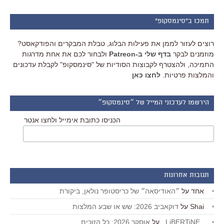
תמכו ב"סינמסקופ"
רוצים לעזור לממן את פעילות הבלוג, טבלת המבקרים והפודקאסט?
מוזמנים לבקר
בדף שלי ב-Patreon
ולבחור לכם את אחת מדרגות
התמיכה, ולהצטרף לקבוצות הסודיות של "סינמסקופ" לקבלת עדכונים
והמלצות פרטיות.
לחצו כאן
הירשמו לעדכוני המייל של ״סינמסקופ״
הכניסו כתובת אימייל ולחצו אנטר
תגובות אחרונות
אחד
על
״האודיסאה״ של כריסטופר נולאן, ביקורת
Shai
על
דוקאביב 2026: שש או שבע המלצות
_LiBERTiNE_
על
אוסקר 2026: כל הזוכים