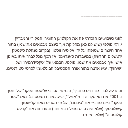
==================
לפני כשבועיים הזכרתי פה את הקולנוען ההונגרי המקורי והמבריק
גיורגי פולפי (שיש לנו כאן מחלוקת איך בעצם מבטאים את שמו) בתור
אחד היוצרים שטופחו על ידי אליסיה ווסטון (בקרוב מנהלת סינמטק
ירטשלים החדשה) במעבדות סאנדאנס. אז תכף נוכל לברר איתו באופן
אישי איך מבטאים את שמו: פולפי, הבמאי של "טקסידרמיה" ושל
"שיהוק", יגיע ארצה בתור אורח הפסטיבל הבינלאומי לסרטי סטודנטים.
והוא לא לבד. גם דניס טנוביץ', הבמאי הסרבי ש"שטח הפקר" שלו חטף
ב-2001 את האוסקר הזר מ"אמלי", יגיע כאורח הפסטיבל. מאז "שטח
הפקר" ביים טנוביץ את "גיהנום", על פי תסריט מאת קז'ישטוף
קישלובסקי (שלא היה סרט מוצלח במיוחד) ובאחרונה את "קרקס
קולומביה" (שלא ראיתי).