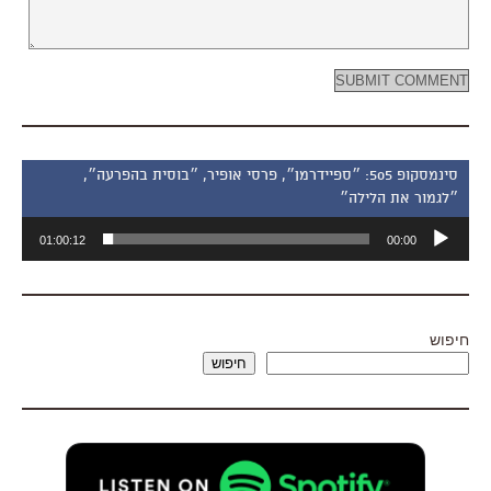
סינמסקופ 505: ״ספיידרמן״, פרסי אופיר, ״בוסית בהפרעה״,
״לגמור את הלילה״
נגן
01:00:12
00:00
אודיו
חיפוש
חיפוש