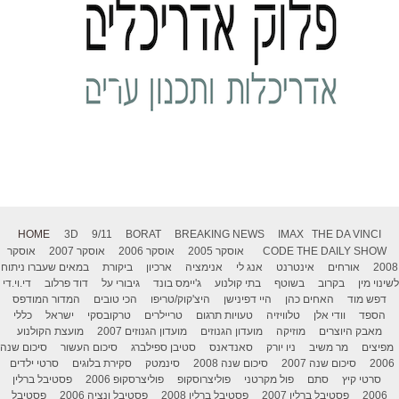
HOME
3D
9/11
BORAT
BREAKING NEWS
IMAX
THE DA VINCI
THE DAILY SHOW
CODE
אוסקר 2005
אוסקר 2006
אוסקר 2007
אוסקר
2008
אורחים
אינטרנט
אנג לי
אנימציה
ארכיון
ביקורת
במאים שעברו ניתוח
לשינוי מין
בקרוב
בשוטף
בתי קולנוע
ג'יימס בונד
גיבורי על
דוד פרלוב
די.וי.די
דפש מוד
האחים כהן
היי דפינישן
היצ'קוק/טריפו
הכי טובים
המדור המודפס
הספד
וודי אלן
טלוויזיה
טעויות תרגום
טריילרים
טרקובסקי
ישראל
כללי
מאבק היוצרים
מוזיקה
מועדון הגנוזים
מועדון הגנוזים 2007
מועצת הקולנוע
מפיצים
מר משיב
ניו יורק
סאנדאנס
סטיבן ספילברג
סיכום העשור
סיכום שנה
2006
סיכום שנה 2007
סיכום שנה 2008
סינמטק
סקירת בלוגים
סרטי ילדים
סרטי קיץ
סתם
פול מקרטני
פוליצרוסקופ
פוליצרסקופ 2006
פסטיבל ברלין
2006
פסטיבל ברלין 2007
פסטיבל ברלין 2008
פסטיבל ונציה 2006
פסטיבל