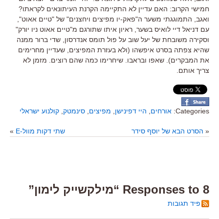
חמישי הקרוב: האם עדיין לא התקיימה הקרנת העיתונאים לקראתו?
ואגב, התמוגגתי משער ה"פאק-יו מפיצים ויחצנים" של "טיים אאוט",
עם דניאל דיי לואיס בשער, ראיון איתו שתורגם מ"טיים אאוט ניו יורק"
וסקירה משובחת של יעל שוב על פול תומס אנדרסון, שדי ברור ממנה
שהיא צפתה בסרט איפשהו (ולא בעזרת המפיצים, שעדיין מחרימים
את המבקרים). שאפו ובראבו. שיחרימו כמה שהם רוצים. מזמן לא
צריך אותם.
Categories:
אורחים
,
היי דפינישן
,
מפיצים
,
סינמטק
,
קולנוע ישראלי
«
הסרט הבא של יוסף סידר
שתי דקות מוול-E
»
8 Responses to “מילקשייק לימון”
פיד תגובות