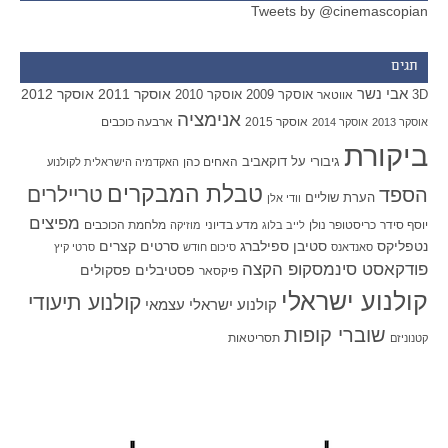
Tweets by @cinemascopian
תגים
אבי נשר
אוסקר 2011
אוסקר 2012
אוסקר 2009
אוסקר 2010
3D
אווטאר
אנימציה
אוסקר 2015
ארבעה כוכבים
אוסקר 2013
אוסקר 2014
ביקורת
גיבורי על
דוקאביב
האחים כהן
האקדמיה הישראלית לקולנוע
טבלת המבקרים
טריילרים
הספד
הערת שוליים
וודי אלן
מפיצים
יוסף סידר
כריסטופר נולן
מדע בדיוני
מלחמת הכוכבים
לייב בלוג
מוזיקה
סטיבן ספילברג
סרטים קצרים
נטפליקס
סאנדאנס
סיכום חודש
סרטי קיץ
פודקאסט סינמסקופ הקצה
פסטיבלים
פסקולים
פיקסאר
קולנוע ישראלי
קולנוע תיעודי
קולנוע ישראלי עצמאי
שוברי קופות
תסריטאות
קטנוניזם