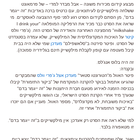
מבצע קידום מכירות משונה – אבל מבדר למדי – של פרמאונט
ששלחה מילקשייקים לעיתונאים, עם כרטיס ברכה באדיבות "זה ייגמר
בדם", מן הסתם לקידום הסרט רגע לפני סוף ההצבעה לאוסקרים. מי
שראה את הסרט כבר מכיר את הרפליקה המופלאה "I drink your
milkshake" מהסצינה האחרונה והאדירה של הסרט הזה. (ג'פרי וולס
קיטר
על האיכות המקדונלדסית של המילקשייק, שלא עמדה בסטנדרט
של הסרט. ופיטר סירטה ב"סלאשפילם"
מעדכן
שמי שלא היה בבית
קיבל מעטפה עם קופון לקבלת מילקשייק חינם בגלידריה סמוכה).
זה היה בלוס אנג'לס.
ובקנדה:
פיטר האוול מ"הטורונטו סטאר"
מעדכן אצל ג'פרי וולס
שהמבקרים
שהגיעו אתמול בבוקר להקרנה המוקדמת של "ביקור התזמורת" קיבלו
בכניסה הזמנה לאירוע מטעם חברת היחצנות של "זה ייגמר בדם"
שנערך מיד אחרי הקרנת הסרט הישראלי, ובו הוגשו מילקשייקים
"באיכות משובחת, לא מקדונלדס", מספר האוול. מעניין אם הם יזכרו
את "ביקור התזמורת" אחרי זה.
למי שלא ראה את הסרט רק אעדכן: אין מילקשייקים ב"זה ייגמר בדם".
זו מטאפורה בלבד.
ואגב, אלה שמוזמנים להקרנות עיתונאים: "זה ייגמר בדם" יוצא ביום