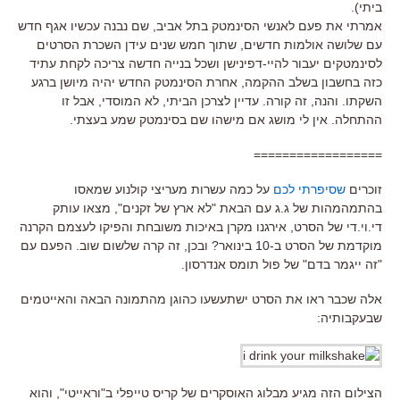
ביתי).
אמרתי את פעם לאנשי הסינמטק בתל אביב, שם נבנה עכשיו אגף חדש
עם שלושה אולמות חדשים, שתוך חמש שנים עידן השכרת הסרטים
לסינמטקים יעבור להיי-דפינישן ושכל בנייה חדשה צריכה לקחת עתיד
כזה בחשבון בשלב ההקמה, אחרת הסינמטק החדש יהיה מיושן ברגע
השקתו. והנה, זה קורה. עדיין לצרכן הביתי, לא המוסדי, אבל זו
ההתחלה. אין לי מושג אם מישהו שם בסינמטק שמע בעצתי.
==================
זוכרים
שסיפרתי לכם
על כמה עשרות מעריצי קולנוע שמאסו
בהתמהמהות של ג.ג עם הבאת "לא ארץ של זקנים", מצאו עותק
די.וי.די של הסרט, אירגנו מקרן באיכות משובחת והפיקו לעצמם הקרנה
מוקדמת של הסרט ב-10 בינואר? ובכן, זה קרה שלשום שוב. הפעם עם
"זה ייגמר בדם" של פול תומס אנדרסון.
אלה שכבר ראו את הסרט ישתעשעו כהוגן מהתמונה הבאה והאייטמים
שבעקבותיה:
הצילום הזה מגיע מבלוג האוסקרים של קריס טייפלי ב"וראייטי", והוא