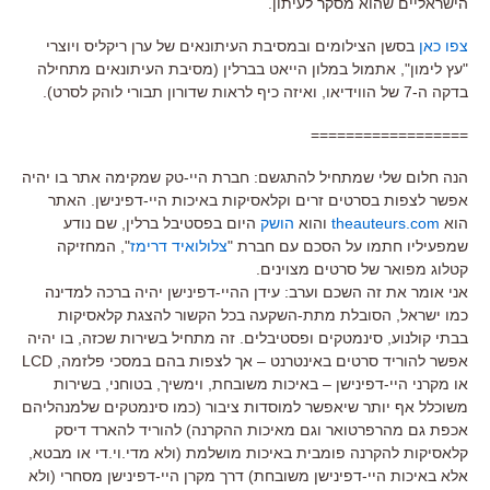
הישראליים שהוא מסקר לעיתון.
צפו כאן
בסשן הצילומים ובמסיבת העיתונאים של ערן ריקליס ויוצרי
"עץ לימון", אתמול במלון הייאט בברלין (מסיבת העיתונאים מתחילה
בדקה ה-7 של הווידיאו, ואיזה כיף לראות שדורון תבורי לוהק לסרט).
==================
הנה חלום שלי שמתחיל להתגשם: חברת היי-טק שמקימה אתר בו יהיה
אפשר לצפות בסרטים זרים וקלאסיקות באיכות היי-דפינישן. האתר
הוא
theauteurs.com
והוא
הושק
היום בפסטיבל ברלין, שם נודע
שמפעיליו חתמו על הסכם עם חברת "
צלולואיד דרימז
", המחזיקה
קטלוג מפואר של סרטים מצוינים.
אני אומר את זה השכם וערב: עידן ההיי-דפינישן יהיה ברכה למדינה
כמו ישראל, הסובלת מתת-השקעה בכל הקשור להצגת קלאסיקות
בבתי קולנוע, סינמטקים ופסטיבלים. זה מתחיל בשירות שכזה, בו יהיה
אפשר להוריד סרטים באינטרנט – אך לצפות בהם במסכי פלזמה, LCD
או מקרני היי-דפינישן – באיכות משובחת, וימשיך, בטוחני, בשירות
משוכלל אף יותר שיאפשר למוסדות ציבור (כמו סינמטקים שלמנהליהם
אכפת גם מהרפרטואר וגם מאיכות ההקרנה) להוריד להארד דיסק
קלאסיקות להקרנה פומבית באיכות מושלמת (ולא מדי.וי.די או מבטא,
אלא באיכות היי-דפינישן משובחת) דרך מקרן היי-דפינישן מסחרי (ולא