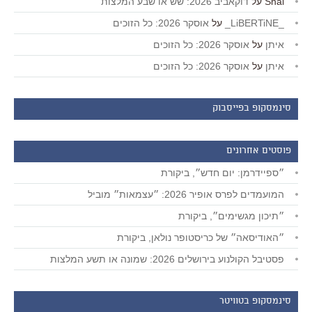
Shai
על
דוקאביב 2026: שש או שבע המלצות
_LiBERTiNE_
על
אוסקר 2026: כל הזוכים
איתן
על
אוסקר 2026: כל הזוכים
איתן
על
אוסקר 2026: כל הזוכים
סינמסקופ בפייסבוק
פוסטים אחרונים
״ספיידרמן: יום חדש״, ביקורת
המועמדים לפרס אופיר 2026: ״עצמאות״ מוביל
״תיכון מגשימים״, ביקורת
״האודיסאה״ של כריסטופר נולאן, ביקורת
פסטיבל הקולנוע בירושלים 2026: שמונה או תשע המלצות
סינמסקופ בטוויטר