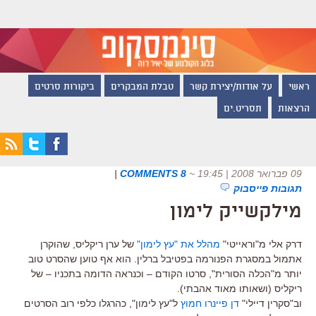
ראשי
על אודות/יצירת קשר
טבלת המבקרים
ביקורות סרטים
הרצאות
תסריט.ים
09 פברואר 2008 | 19:45
~
8 COMMENTS
|
תגובות פייסבוק
מילקשייק לימון
דרק אלי מ"וראייטי"
מהלל את "עץ לימון"
של ערן ריקליס, שהוקרן
אתמול במסגרת הפנורמה בפטיבל ברלין. הוא אף טוען שהסרט טוב
יותר מ"הכלה הסורית", סרטו הקודם – וכנראה הדומה בתכניו – של
ריקליס (ושאותו מאוד אהבתי).
וב"סקרין דיילי"
דן פיינרו חמוץ
ל"עץ לימון", כהרגלו כלפי רוב הסרטים