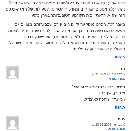
סרט אחר) וגם אם הסרט יוצג באולמות נוספים נראה לי שהוא יתקבל
נהדר על המסכים הגדולים ומערכות הסאונד המעולות של המגה-פלקס
הזה שהוא, לדעתי, בית הקולנוע הטוב ביותר בארץ כרגע.
מעבר לכך, הסרט מופץ על ידי פורום פילם שבבעלותם מצויים גם
הפלאנט וגם רשת רב-חן, כך שנראה לי סביר להניח שניתן יהיה לצפות
בו גם באולמות נוספים. בת"א, כך אומרים, הוא ישובץ ברב-חן
האופרה, האולם הכי פחות מתאים לסרט מסוג זה ולכן אחזור שוב על
ההמלצה לראות דווקא בפלאנט.
REPLY
ניר
9 פברואר 2008 at 21:19
PERMALINK
מישהו כבר נכנס לthe auteurs?
ואם כן, איך זה?
אני עדיין מחכה לאימייל.
REPLY
h.w
9 פברואר 2008 at 23:16
PERMALINK