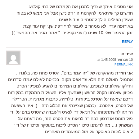
אני מסכים איתך שצריך לתכנן את הקמתם של בתי קולנוע
חדשים כך שיתאימו להקרנות היי דפינישן אבל אני ממש לא בטוח
שעידן הפילים הולך להסתיים עוד 5 שנים.
באירופה עדיין לא ממהרים לעבור להיי דפינישן.ייקח עוד קצת
זמן.ההימור שלי 10 שנים ("ואני נקניקיה.." אתה מכיר את ההמשך:))
REPLY
שירית
10 פברואר 2008 at 1:45
PERMALINK
אני חוזרת מההקרנה של "זה יגמר בדם". הסרט פתח פה, בלונדון,
אתמול. האולם היה מלא עד אפס מקום. בכניסה לאולם עמדו סדרנים
וחילקו שאלונים לצופים, שאלונים המיועדים להגיע למפיקי הסרט
מכיוון שאנחנו הקהל הראשון שנחשף אליו. השאלות התמקדו במקורות
דרכם שמעת על הסרט: ביקורות, טלויזיה, כתבות מגזיניות, הטריילר
של הסרט, אינטרנט..(כמובן שציינתי את הבלוג הזה…), איזו השפעה
הייתה להשתתפותו של דניאל דיי לואיס ולעובדה שהסרט בוים על ידי
פול תומס אנדרסון בבחירה לראות את הסרט הזה, מה דעתנו על
המשחק ו… מה לדעתנו סיכויי הסרט לזכות באוסקר וסיכוייו של דיי
לואיס לזכות באוסקר אל מול המועמדים האחרים.