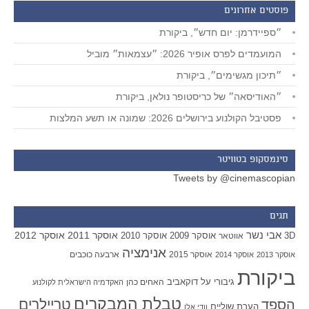
פוסטים אחרונים
״ספיידרמן: יום חדש״, ביקורת
המועמדים לפרס אופיר 2026: ״עצמאות״ מוביל
״תיכון מגשימים״, ביקורת
״האודיסאה״ של כריסטופר נולאן, ביקורת
פסטיבל הקולנוע בירושלים 2026: שמונה או תשע המלצות
סינמסקופ בטוויטר
Tweets by @cinemascopian
תגים
אבי נשר
אוסקר 2011
אוסקר 2012
אוסקר 2009
אוסקר 2010
3D
אווטאר
אנימציה
אוסקר 2015
ארבעה כוכבים
אוסקר 2013
אוסקר 2014
ביקורת
גיבורי על
דוקאביב
האחים כהן
האקדמיה הישראלית לקולנוע
טבלת המבקרים
טריילרים
הספד
הערת שוליים
וודי אלן