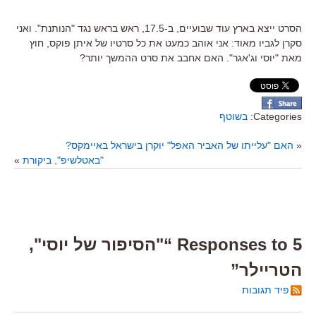
הסרט ייצא בארץ עוד שבועיים, ב-17.5, ראש בראש נגד "הנותנת". ואני
סקרן לגביו מאוד: אני אוהב כמעט את כל סרטיו של איתן פוקס, חוץ
מאת "יוסי וג'אגר". האם אחבב את סרט ההמשך יותר?
Categories:
בשוטף
«
האם "עלייתו של האביר האפל" יוקרן בישראל באיימקס?
"באטלשיפ", ביקורת
»
5 Responses to “"הסיפור של יוסי",
הטריילר”
פיד תגובות