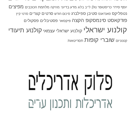
מפיצים
יוסף סידר
כריסטופר נולן
מדע בדיוני
מלחמת הכוכבים
לייב בלוג
מוזיקה
סטיבן ספילברג
סרטים קצרים
נטפליקס
סאנדאנס
סיכום חודש
סרטי קיץ
פודקאסט סינמסקופ הקצה
פסטיבלים
פסקולים
פיקסאר
קולנוע ישראלי
קולנוע תיעודי
קולנוע ישראלי עצמאי
שוברי קופות
תסריטאות
קטנוניזם