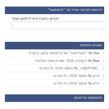
הירשמו לעדכוני המייל של ״סינמסקופ״
הכניסו כתובת אימייל ולחצו אנטר
תגובות אחרונות
אחד
על
״האודיסאה״ של כריסטופר נולאן, ביקורת
Shai
על
דוקאביב 2026: שש או שבע המלצות
_LiBERTiNE_
על
אוסקר 2026: כל הזוכים
איתן
על
אוסקר 2026: כל הזוכים
איתן
על
אוסקר 2026: כל הזוכים
סינמסקופ בפייסבוק