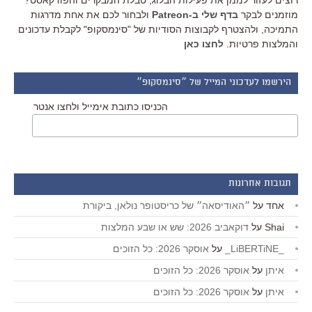
רוצים לעזור לממן את פעילות הבלוג, טבלת המבקרים והפודקאסט?
מוזמנים לבקר
בדף שלי ב-Patreon
ולבחור לכם את אחת מדרגות
התמיכה, ולהצטרף לקבוצות הסודיות של "סינמסקופ" לקבלת עדכונים
והמלצות פרטיות.
לחצו כאן
הירשמו לעדכוני המייל של ״סינמסקופ״
הכניסו כתובת אימייל ולחצו אנטר
תגובות אחרונות
אחד
על
״האודיסאה״ של כריסטופר נולאן, ביקורת
Shai
על
דוקאביב 2026: שש או שבע המלצות
_LiBERTiNE_
על
אוסקר 2026: כל הזוכים
איתן
על
אוסקר 2026: כל הזוכים
איתן
על
אוסקר 2026: כל הזוכים