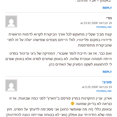
"באטמן – אביר גותהם".
REPLY
הדי
18 פברואר 2008 at 23:42
PERMALINK
קצת מביך שקליין מתעקש לכל אורך הביקורת לקרוא לדמות הראשית
פיירוויו במקום פליינוויו, לא? הייתם מצפים שמישהו יעלה על זה לפני
שהביקורת מתפרסמת.
ואם כבר, אז אני חייבת לומר שעבורי, המוזיקה של ג'וני גרינווד בסרט
היתה תמוהה ועוכרת שלווה, לא באופן שתורם לסרט אלא באופן שגרם
לי להתגעגע לשקט המעיק של האחים כהן.
REPLY
סטיבי
19 פברואר 2008 at 0:25
PERMALINK
אורון, עניין ההקרנות במרץ פורסם ב"הארץ" לפני כמה שבועות, אז זו
כנראה לא בדיוק שמועה
ובאופן כללי (זה מה שאפשר כרגע) אני מסכימה לדעתך על הסרט, חוץ
מזה שלא הזדהיתי עם אפלק (ואני לא בטוחה שהייתה כוונה להזדהות).