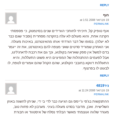
REPLY
חוף
19 פברואר 2008 at 1:51
PERMALINK
אוף טופיק קל, חיכיתי לחותכי הוורידים שנים בסינמטק, כי פספסתי
הקרנה אחת, והוא מעולם לא עלה בהקרנה מסחרית (וסביר שגם כבר
לא יעלה). בסופו של דבר הורדתי אותו מהאינטרנט, באיכות מעולה.
אני האחרון שמוריד סרטים שאני מצפה להם באינטרנט, את זה ייגמר
בדם למשל אין ספק שאראה בקולנוע, וכך גם את רכבת לדארג'לינג,
אבל לפעמים ההתנהלות של המפיצים היא פשוט התעללות, והיא
התעללות דווקא בחובבי הקולנוע, שהם הקהל שהם אמורים לטפח, לו
לבעוט לו בפרצוף.
REPLY
ניר4819
19 פברואר 2008 at 11:24
PERMALINK
ההתנקשות בג'סי ג'יימס גם הגיעה כבר לדי בי די, שניתן להשגה באוזן
השלישית. ואכן, מדובר בסרט מעולה בעיני. מערבון לא פחות טוב,
מעורר שלווה ועוצמתי מאשר הבלתי נסלח של איסטווד או חבורת