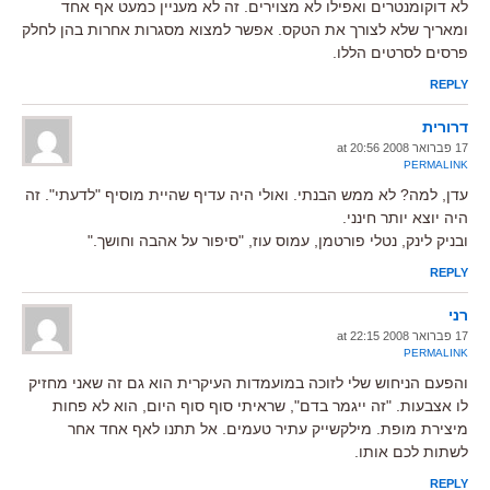
לא דוקומנטרים ואפילו לא מצוירים. זה לא מעניין כמעט אף אחד
ומאריך שלא לצורך את הטקס. אפשר למצוא מסגרות אחרות בהן לחלק
פרסים לסרטים הללו.
REPLY
דרורית
17 פברואר 2008 at 20:56
PERMALINK
עדן, למה? לא ממש הבנתי. ואולי היה עדיף שהיית מוסיף "לדעתי". זה
היה יוצא יותר חינני.
ובניק לינק, נטלי פורטמן, עמוס עוז, "סיפור על אהבה וחושך."
REPLY
רני
17 פברואר 2008 at 22:15
PERMALINK
והפעם הניחוש שלי לזוכה במועמדות העיקרית הוא גם זה שאני מחזיק
לו אצבעות. "זה ייגמר בדם", שראיתי סוף סוף היום, הוא לא פחות
מיצירת מופת. מילקשייק עתיר טעמים. אל תתנו לאף אחד אחר
לשתות לכם אותו.
REPLY