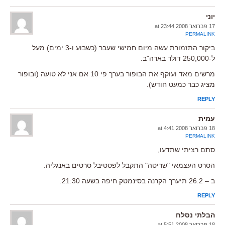
יוני
17 פברואר 2008 at 23:44
PERMALINK
ביקור התזמורת עשה מיום חמישי שעבר (כשבוע ו-3 ימים) מעל
ל-250,000 דולר בארה"ב.
מרשים מאד ועוקף את הבופור בערך פי 10 אם אני לא טועה (ובופור
מציג כבר כמעט חודש).
REPLY
עמית
18 פברואר 2008 at 4:41
PERMALINK
סתם רציתי שתדעו,
הסרט העצמאי "שריטה" התקבל לפסטיבל סרטים באנגליה.
ב – 26.2 תיערך הקרנה בסינמטק חיפה בשעה 21:30.
REPLY
הבלתי נסלח
18 פברואר 2008 at 5:51