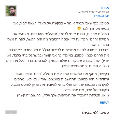
אורון
20 פברואר 2008 at 20:21
PERMALINK
סטיבי, כפי שאני תמיד אומר – בבקשה אל תעזרו לצאת דביל, אני
ממש מסתדר לבד
במילים אחרות, הבנת אותי לגמרי, תתעלמי מהניסוח. מצטער אם
המילה "חרם" הפריעה לך, אנסה להסביר מה היה הקשר, לפחות אצלי
בתוך הראש:
"לכבדו" אמורה להיות מטונימית לכיבוד הכללים של החרם, לא לכבד
את החרם עצמו, כמובן. באומרי כך אני קושר (בקשר נסיבתי בלבד, אני
יודע) את העובדה שביקורות עולות בסמוך לסרטים, בדרך כלל אחריהם
(אלו ה"חוקים" המפורשים יותר).
בקיצור, מחקי את המשפט המכיל את המילה "חרם" ובואי נסגור
שהדחייה היא מטעמי התחשבות באנשים שעדיין לא ראו ומחכים
להקרנות המסחריות וגם אולי כדאי להעביר את הדיון לפוסט המכיל
ביקורת של יאיר, אם יהיה כזה.
(וואו, הצלחת להעביר את העייפות שלך אליי…לחשוב זה קשה)
REPLY
סטיבי (לא בבית)