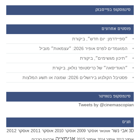
סינמסקופ בפייסבוק
פוסטים אחרונים
״ספיידרמן: יום חדש״, ביקורת
המועמדים לפרס אופיר 2026: ״עצמאות״ מוביל
״תיכון מגשימים״, ביקורת
״האודיסאה״ של כריסטופר נולאן, ביקורת
פסטיבל הקולנוע בירושלים 2026: שמונה או תשע המלצות
סינמסקופ בטוויטר
Tweets by @cinemascopian
תגים
אבי נשר
אוסקר 2011
אוסקר 2012
אוסקר 2009
אוסקר 2010
3D
אווטאר
אנימציה
אוסקר 2015
ארבעה כוכבים
אוסקר 2013
אוסקר 2014