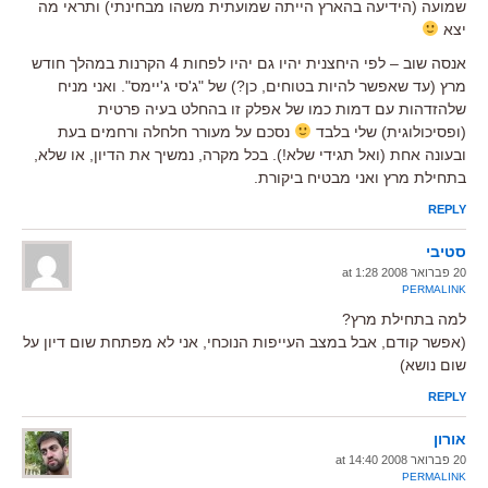
שמועה (הידיעה בהארץ הייתה שמועתית משהו מבחינתי) ותראי מה
יצא
אנסה שוב – לפי היחצנית יהיו גם יהיו לפחות 4 הקרנות במהלך חודש
מרץ (עד שאפשר להיות בטוחים, כן?) של "ג'סי ג'יימס". ואני מניח
שלהזדהות עם דמות כמו של אפלק זו בהחלט בעיה פרטית
(ופסיכולוגית) שלי בלבד
נסכם על מעורר חלחלה ורחמים בעת
ובעונה אחת (ואל תגידי שלא!). בכל מקרה, נמשיך את הדיון, או שלא,
בתחילת מרץ ואני מבטיח ביקורת.
REPLY
סטיבי
20 פברואר 2008 at 1:28
PERMALINK
למה בתחילת מרץ?
(אפשר קודם, אבל במצב העייפות הנוכחי, אני לא מפתחת שום דיון על
שום נושא)
REPLY
אורון
20 פברואר 2008 at 14:40
PERMALINK