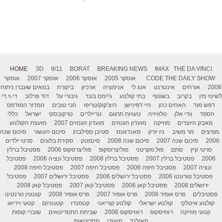
HOME
3D
9/11
BORAT
BREAKING NEWS
IMAX
THE DA VINCI
THE DAILY SHOW
CODE
אוסקר 2005
אוסקר 2006
אוסקר 2007
אוסקר
2008
אורחים
אינטרנט
אנג לי
אנימציה
ארכיון
ביקורת
במאים שעברו ניתוח
לשינוי מין
בקרוב
בשוטף
בתי קולנוע
ג'יימס בונד
גיבורי על
דוד פרלוב
די.וי.די
דפש מוד
האחים כהן
היי דפינישן
היצ'קוק/טריפו
הכי טובים
המדור המודפס
הספד
וודי אלן
טלוויזיה
טעויות תרגום
טריילרים
טרקובסקי
ישראל
כללי
מאבק היוצרים
מוזיקה
מועדון הגנוזים
מועדון הגנוזים 2007
מועצת הקולנוע
מפיצים
מר משיב
ניו יורק
סאנדאנס
סטיבן ספילברג
סיכום העשור
סיכום שנה
2006
סיכום שנה 2007
סיכום שנה 2008
סינמטק
סקירת בלוגים
סרטי ילדים
סרטי קיץ
סתם
פול מקרטני
פוליצרוסקופ
פוליצרסקופ 2006
פסטיבל ברלין
2006
פסטיבל ברלין 2007
פסטיבל ברלין 2008
פסטיבל ונציה 2006
פסטיבל
ונציה 2007
פסטיבל חיפה 2006
פסטיבל חיפה 2007
פסטיבל חיפה 2008
פסטיבל טורונטו 2006
פסטיבל ירושלים 2006
פסטיבל ירושלים 2007
פסטיבל
ירושלים 2008
פסטיבל קאן 2006
פסטיבל קאן 2007
פסטיבל קאן 2008
פסטיבלים
פרס אופיר 2006
פרס אופיר 2007
פרס אופיר 2008
קוונטין טרנטינו
קולנוע איטלקי
קולנוע ישראלי
קולנוע קוריאני
קטמנדו
קטנוניזם
קטעי וידיאו
קטעי מוזיקה
ראזיסקופ
ראזיסקופ 2006
שביתת התסריטאים
שוברי קופות
תאילנד
תיעודי
תסריטאות