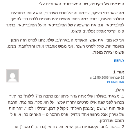
הפראים של פקינפה, שני המערבונים האהובים עלי.
מה שאהבתי בעיקר, שבמסווה של סרט מערבוני, הוא עוסק בתופעת
הסלבריטאיות, ובודק כמה רחוק אנשים יהיו מוכנים ללכת כדי להפוך
לסלבריטאי, וגם את ההשפעה של הסלבריטאיות על הסלבריטאי. בראד
פיט וקייסי אפלק נפלאים פשוט.
אני לא מבין את אנשי האקדמיה בארה"ב, שלא נתנו לסרט הזה המון
מועמדויות, כולל לסרט השנה. אני ממש אהבתי אותו והתלהבתי ממנו.
פשוט יצירת מופת.
REPLY
אורי 1
19 פברואר 2008 at 11:50
PERMALINK
אהלן,
1. מצאתי בשולחן שלי איזה גזיר עיתון עם כתבה מ"7 לילות" בה יאיר
מנחש לפני שנה אילו סרטים יתחרו עכשיו על האוסקר. מה נגיד, הרבה
פאדיחות יש שם ["בעמק האלה", ניקול קידמן, "צ'רלי וילסון", "הרוחות
של גויה"] אבל ניחוש אחד מדויק: פרס התסריט – האחים כהן או פול
תומס אנדרסון.
2. בניגוד לרוב הקטגוריות בהן יש או זוכה ודאי [ברדם, "רטטוי"] או