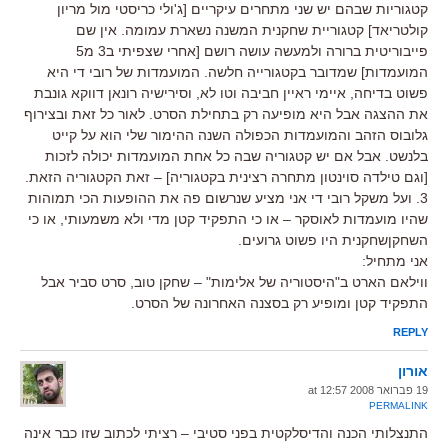
קטגוריות שבהם יש שני מתחרים עיקריים [ג'ולי כריסטי מול מריון
קולטריאד] קטגוריית שחקנית המשנה נשארת עמומה. אין שם
פייבוריטית ברורה ולמעשה עושה רושם [אחרי שצפיתי ב3 מ5
המועמדות] שמדובר בקטגורייה חלשה. המועמדות של רובי די היא
פשוט בדיחה, איימי ראיין חביבה וטו לא, וסירישיה רונאן דווקא גונבת
את ההצגה אבל היא מופיעה רק בתחילת הסרט. לאור כל זאת ובצירוף
גלובוס הזהב והמועמדות הכפולה השנה ההימור שלי הוא על קייט
בלנשט. אבל אם יש קטגוריה שבה כל אחת המועמדות יכולה לזכות
[וגם טילדה סוינטון מתחרה רצינית בקטגוריה] – זאת הקטגוריה הזאת.
3. ועל משקל רובי די אני מציע שנרשום פה את ההופעות הכי תמוהות
שהיו מועמדות לאוסקר – או כי התפקיד קטן מדי ולא משמעותי, או כי
השחקןשחקנית היו פשוט גרועים.
אני מתחיל:
ווילאם הארט ב"היסטוריה של אלימות" – שחקן טוב, סרט סביר אבל
התפקיד קטן ומופיע רק בסצנה האחרונה של הסרט.
REPLY
אורון
19 פברואר 2008 at 12:57
PERMALINK
התנצלותי הכנה והדיסלקטית בפני סטיבי – רציתי לכתוב שזו כבר אינה