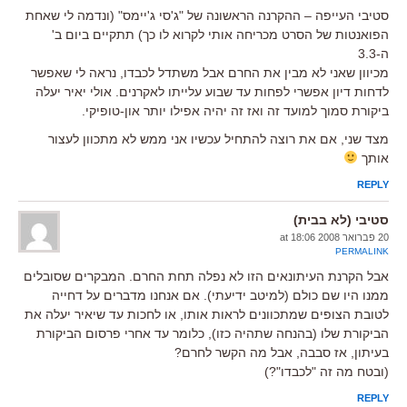
סטיבי העייפה – ההקרנה הראשונה של "ג'סי ג'יימס" (ונדמה לי שאחת
הפואנטות של הסרט מכריחה אותי לקרוא לו כך) תתקיים ביום ב'
ה-3.3
מכיוון שאני לא מבין את החרם אבל משתדל לכבדו, נראה לי שאפשר
לדחות דיון אפשרי לפחות עד שבוע עלייתו לאקרנים. אולי יאיר יעלה
ביקורת סמוך למועד זה ואז זה יהיה אפילו יותר און-טופיקי.
מצד שני, אם את רוצה להתחיל עכשיו אני ממש לא מתכוון לעצור
אותך
REPLY
סטיבי (לא בבית)
20 פברואר 2008 at 18:06
PERMALINK
אבל הקרנת העיתונאים הזו לא נפלה תחת החרם. המבקרים שסובלים
ממנו היו שם כולם (למיטב ידיעתי). אם אנחנו מדברים על דחייה
לטובת הצופים שמתכוונים לראות אותו, או לחכות עד שיאיר יעלה את
הביקורת שלו (בהנחה שתהיה כזו), כלומר עד אחרי פרסום הביקורת
בעיתון, אז סבבה, אבל מה הקשר לחרם?
(ובטח מה זה "לכבדו"?)
REPLY