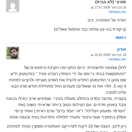
סטיבי (לא בבית)
18 פברואר 2008 at 17:57
PERMALINK
תודה על האזהרה, יניב.
(ביקורת בווי-נט עלתה כבר אתמול אאל"ט)
REPLY
אורון
18 פברואר 2008 at 18:26
PERMALINK
להלן שמועה חדשותית: היום התקיימה הקרנת עיתונאים של
"ההתנקשות בג'סי ג'יימס על-ידי הפחדן רוברט פורד " בסינמטק ת"א.
שם נטען כי הסינמטק החליט להציל את הסרט מגניזה ולהציגו לפחות
4 (או 5, תלוי את מי שואלים) פעמים החל מתחילת חודש מרץ הבא
עלינו לטובה.
בקצרה, מדובר בסרט בהחלט מעולה בעיניי, שמרגיש ארוך כאילו בכוונה
וכבד באופן מדהים, עם הצילום הטוב ביותר שראיתי השנה (את
"הפרפר ופעמון הצלילה" ו"זה ייגמר בדם" טרם ראיתי) ואחד קייסי
אפלק בתפקיד אנטי-גיבורי מעורר חלחלה והזדהות בעת ובעונה אחת.
ניק-לינק: הצצה של 10 דקות לפרוייקט האולטרה-מסקרן (אותי לפחות)