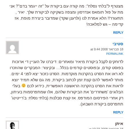
מצטרף ל"בלתי נסלח": מה קורה עם ביקורת על "זה ייגמר בדם"? אני
מת על פול תומאס אנדרסון ומצפה בשקיקה לביקורת שלך. יאיר ,
תתעורר!! הלא אמרת לנו (ולרענן שקד) שמדובר ביצירת מופת. אז
קדימה – גש למלאכה!
REPLY
סטיבי
18 פברואר 2008 at 9:44
PERMALINK
לדוחקים לקבל ביקורת מיאיר ומאחרים: דיברנו על העניין די ארוכות
בפוסט קודם, ובפוסטים קודמים בכלל… ובקיצור: המבקרים שהוזכרו
לא ראו את הסרט בהקרנות מוקדמות. הסרט כזכור יצא לפני 4 ימים.
מותר לאפשר להם קצת זמן לכתוב ביקורת, מה גם שלא תמיד יוצא
לראות את הסרט בהקרנה הראשונה האפשרית, כידוע לכם
בעלי
הבלוגים 'משחררים' את הביקורות שלהם, אלו שמתפרסמות בעיתון,
רק אחרי הפירסום המודפס. אז קצת סבלנות (בלתי נסלח: ב'רייטינג'
תתפרסם ביקורת השבוע).
REPLY
איתן
18 פברואר 2008 at 10:23