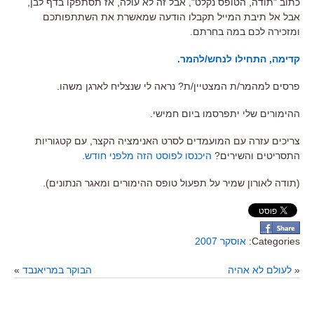
כתוב "תודה, הטופס נקלט", אבל זה לא עולה, אז תסתפקו בדף לבן,
אבל אל תיבת המייל תקבלו הודעה שמאשרת את השתתפותכם
ומזכירה לכם במה בחרתם.
קדימה, התחילו לנחש/להמר.
פרסים למהמר/ת המצטיין/ת? נראה לי שנצליח לארגן משהו.
ההימורים שלי יתפרסמו ביום חמישי.
צריכים עזרה עם המועמדים לסרט האנימציה הקצר, עם קטגוריות
התסריטים והשירים?
היכנסו לפוסט הזה מלפני חודש
.
(תודה לאורון שמיר על תפעול טופס ההימורים ומאגר הנתונים).
Categories:
אוסקר 2007
«
לעולם לא אהיה
הבוקר במריאנבד
»