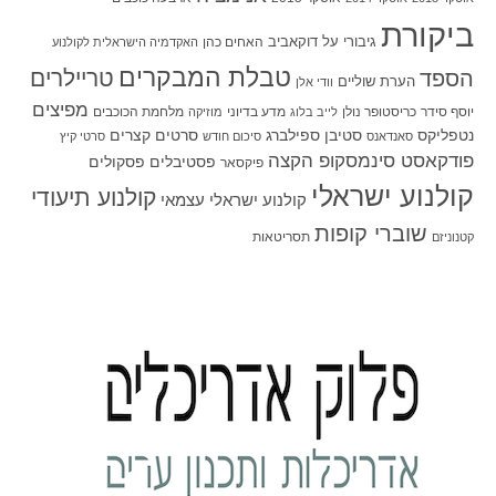
ביקורת
גיבורי על
דוקאביב
האחים כהן
האקדמיה הישראלית לקולנוע
טבלת המבקרים
טריילרים
הספד
הערת שוליים
וודי אלן
מפיצים
יוסף סידר
כריסטופר נולן
מדע בדיוני
מלחמת הכוכבים
לייב בלוג
מוזיקה
סטיבן ספילברג
סרטים קצרים
נטפליקס
סאנדאנס
סיכום חודש
סרטי קיץ
פודקאסט סינמסקופ הקצה
פסטיבלים
פסקולים
פיקסאר
קולנוע ישראלי
קולנוע תיעודי
קולנוע ישראלי עצמאי
שוברי קופות
תסריטאות
קטנוניזם