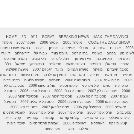
HOME
3D
9/11
BORAT
BREAKING NEWS
IMAX
THE DA VINCI
THE DAILY SHOW
CODE
אוסקר 2005
אוסקר 2006
אוסקר 2007
אוסקר
2008
אורחים
אינטרנט
אנג לי
אנימציה
ארכיון
ביקורת
במאים שעברו ניתוח
לשינוי מין
בקרוב
בשוטף
בתי קולנוע
ג'יימס בונד
גיבורי על
דוד פרלוב
די.וי.די
דפש מוד
האחים כהן
היי דפינישן
היצ'קוק/טריפו
הכי טובים
המדור המודפס
הספד
וודי אלן
טלוויזיה
טעויות תרגום
טריילרים
טרקובסקי
ישראל
כללי
מאבק היוצרים
מוזיקה
מועדון הגנוזים
מועדון הגנוזים 2007
מועצת הקולנוע
מפיצים
מר משיב
ניו יורק
סאנדאנס
סטיבן ספילברג
סיכום העשור
סיכום שנה
2006
סיכום שנה 2007
סיכום שנה 2008
סינמטק
סקירת בלוגים
סרטי ילדים
סרטי קיץ
סתם
פול מקרטני
פוליצרוסקופ
פוליצרסקופ 2006
פסטיבל ברלין
2006
פסטיבל ברלין 2007
פסטיבל ברלין 2008
פסטיבל ונציה 2006
פסטיבל
ונציה 2007
פסטיבל חיפה 2006
פסטיבל חיפה 2007
פסטיבל חיפה 2008
פסטיבל טורונטו 2006
פסטיבל ירושלים 2006
פסטיבל ירושלים 2007
פסטיבל
ירושלים 2008
פסטיבל קאן 2006
פסטיבל קאן 2007
פסטיבל קאן 2008
פסטיבלים
פרס אופיר 2006
פרס אופיר 2007
פרס אופיר 2008
קוונטין טרנטינו
קולנוע איטלקי
קולנוע ישראלי
קולנוע קוריאני
קטמנדו
קטנוניזם
קטעי וידיאו
קטעי מוזיקה
ראזיסקופ
ראזיסקופ 2006
שביתת התסריטאים
שוברי קופות
תאילנד
תיעודי
תסריטאות