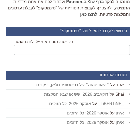
מוזמנים לבקר
בדף שלי ב-Patreon
ולבחור לכם את אחת מדרגות
התמיכה, ולהצטרף לקבוצות הסודיות של "סינמסקופ" לקבלת עדכונים
והמלצות פרטיות.
לחצו כאן
הירשמו לעדכוני המייל של ״סינמסקופ״
הכניסו כתובת אימייל ולחצו אנטר
תגובות אחרונות
אחד
על
״האודיסאה״ של כריסטופר נולאן, ביקורת
Shai
על
דוקאביב 2026: שש או שבע המלצות
_LiBERTiNE_
על
אוסקר 2026: כל הזוכים
איתן
על
אוסקר 2026: כל הזוכים
איתן
על
אוסקר 2026: כל הזוכים