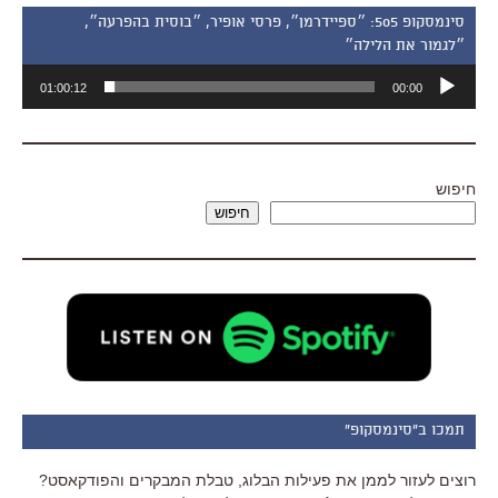
סינמסקופ 505: ״ספיידרמן״, פרסי אופיר, ״בוסית בהפרעה״,
״לגמור את הלילה״
נגן
01:00:12
00:00
אודיו
חיפוש
חיפוש
תמכו ב"סינמסקופ"
רוצים לעזור לממן את פעילות הבלוג, טבלת המבקרים והפודקאסט?