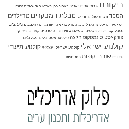
ביקורת
גיבורי על
דוקאביב
האחים כהן
האקדמיה הישראלית לקולנוע
טבלת המבקרים
טריילרים
הספד
הערת שוליים
וודי אלן
מפיצים
יוסף סידר
כריסטופר נולן
מדע בדיוני
מלחמת הכוכבים
לייב בלוג
מוזיקה
סטיבן ספילברג
סרטים קצרים
נטפליקס
סאנדאנס
סיכום חודש
סרטי קיץ
פודקאסט סינמסקופ הקצה
פסטיבלים
פסקולים
פיקסאר
קולנוע ישראלי
קולנוע תיעודי
קולנוע ישראלי עצמאי
שוברי קופות
תסריטאות
קטנוניזם